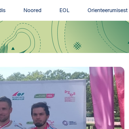
is
Noored
EOL
Orienteerumisest