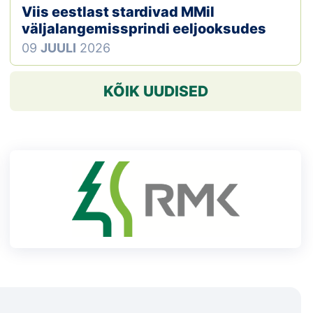
Viis eestlast stardivad MMil
väljalangemissprindi eeljooksudes
09
JUULI
2026
KÕIK UUDISED