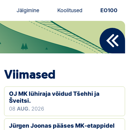
Jälgimine
Koolitused
EO100
Uudised
Alustajale
Orienteerujale
Viimased
Eesti Orienteerumine 100!
Toetamine
OJ MK lühiraja võidud Tšehhi ja
Šveitsi.
Telli litsents!
08
AUG.
2026
Noored
Jürgen Joonas pääses MK-etappidel