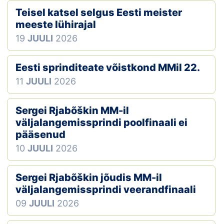
Teisel katsel selgus Eesti meister
Klubid
meeste lühirajal
19
JUULI
2026
Suletud maastikud
Püsirajad
Eesti sprinditeate võistkond MMil 22.
11
JUULI
2026
Ajalugu
Sergei Rjabõškin MM-il
Koolitused
väljalangemissprindi poolfinaali ei
pääsenud
10
JUULI
2026
OTSI
Sergei Rjabõškin jõudis MM-il
väljalangemissprindi veerandfinaali
09
JUULI
2026