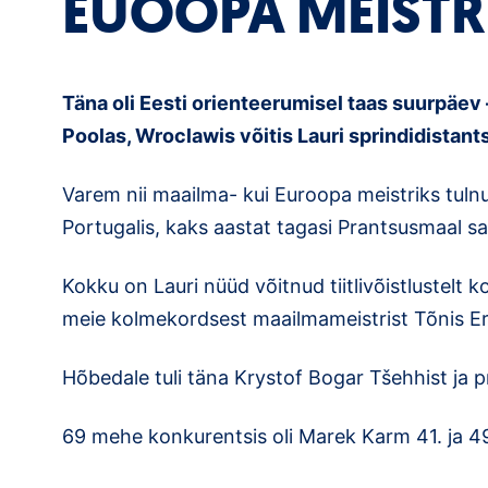
EUOOPA MEISTR
Täna oli Eesti orienteerumisel taas suurpäev
Poolas, Wroclawis võitis Lauri sprindidistants
Varem nii maailma- kui Euroopa meistriks tulnu
Portugalis, kaks aastat tagasi Prantsusmaal sa
Kokku on Lauri nüüd võitnud tiitlivõistlustelt
meie kolmekordsest maailmameistrist Tõnis Er
Hõbedale tuli täna Krystof Bogar Tšehhist ja p
69 mehe konkurentsis oli Marek Karm 41. ja 49 