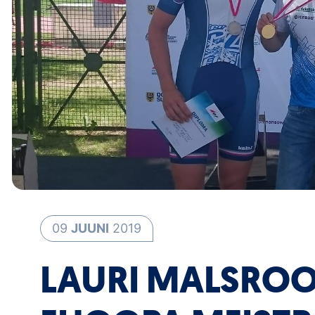
09
JUUNI
2019
LAURI MALSROOS