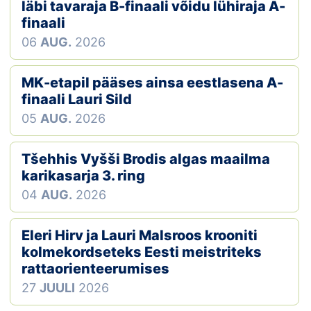
Loha
läbi tavaraja B-finaali võidu lühiraja A-
finaali
Kontakt
06
AUG.
2026
EOL
MK-etapil pääses ainsa eestlasena A-
finaali Lauri Sild
Galerii
05
AUG.
2026
Kaardid
Tšehhis Vyšši Brodis algas maailma
Kalender
karikasarja 3. ring
04
AUG.
2026
Koondised
Eleri Hirv ja Lauri Malsroos krooniti
Tule klubisse!
kolmekordseteks Eesti meistriteks
rattaorienteerumises
Tulemused
27
JUULI
2026
Dokumendid