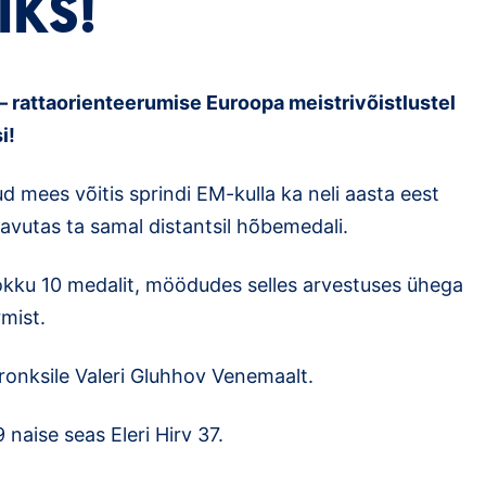
IKS!
 – rattaorienteerumise Euroopa meistrivõistlustel
i!
d mees võitis sprindi EM-kulla ka neli aasta eest
avutas ta samal distantsil hõbemedali.
 kokku 10 medalit, möödudes selles arvestuses ühega
mist.
ronksile Valeri Gluhhov Venemaalt.
naise seas Eleri Hirv 37.