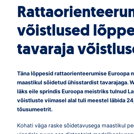
Rattaorienteeru
võistlused lõppe
tavaraja võistlu
Täna lõppesid rattaorienteerumise Euroopa m
maastikul sõidetud ühisstardist tavarajaga. Wr
läks eile sprindis Euroopa meistriks tulnud La
võistluste viimasel alal tuli meestel läbida 24
tõusumeetrit.
Kohati väga raske sõidetavusega maastikul pee