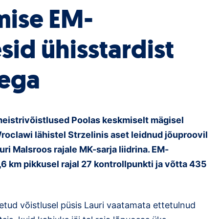
mise EM-
sid ühisstardist
sega
eistrivõistlused Poolas keskmiselt mägisel
oclawi lähistel Strzelinis aset leidnud jõuproovil
uri Malsroos rajale MK-sarja liidrina. EM-
,6 km pikkusel rajal 27 kontrollpunkti ja võtta 435
tud võistlusel püsis Lauri vaatamata ettetulnud