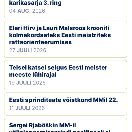
Loha
karikasarja 3. ring
04
AUG.
2026
Kontakt
Eleri Hirv ja Lauri Malsroos krooniti
EOL
kolmekordseteks Eesti meistriteks
rattaorienteerumises
Galerii
27
JUULI
2026
Kaardid
Teisel katsel selgus Eesti meister
Kalender
meeste lühirajal
19
JUULI
2026
Koondised
Eesti sprinditeate võistkond MMil 22.
Tule klubisse!
11
JUULI
2026
Tulemused
Sergei Rjabõškin MM-il
Dokumendid