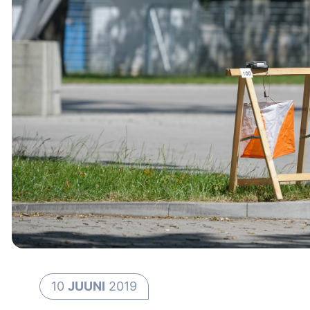
10
JUUNI
2019