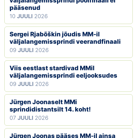
väljalangemissprindi poolfinaali ei
pääsenud
Klubid
10
JUULI
2026
Suletud maastikud
Sergei Rjabõškin jõudis MM-il
Püsirajad
väljalangemissprindi veerandfinaali
09
JUULI
2026
Ajalugu
Viis eestlast stardivad MMil
Koolitused
väljalangemissprindi eeljooksudes
09
JUULI
2026
OTSI
Jürgen Joonaselt MMi
sprindidistantsilt 14. koht!
07
JUULI
2026
Jürgen Joonas pääses MM-il ainsa