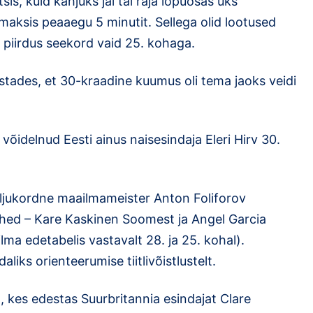
is, kuid kahjuks jäi tal raja lõpuosas üks
aksis peaaegu 5 minutit. Sellega olid lootused
a piirdus seekord vaid 25. kohaga.
stades, et 30-kraadine kuumus oli tema jaoks veidi
võidelnud Eesti ainus naisesindaja Eleri Hirv 30.
aljukordne maailmameister Anton Foliforov
mehed – Kare Kaskinen Soomest ja Angel Garcia
lma edetabelis vastavalt 28. ja 25. kohal).
iks orienteerumise tiitlivõistlustelt.
, kes edestas Suurbritannia esindajat Clare