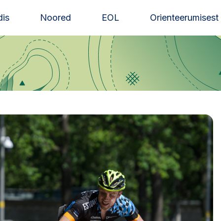
is
Noored
EOL
Orienteerumisest