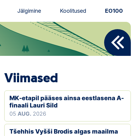
Jälgimine
Koolitused
EO100
Uudised
Alustajale
Orienteerujale
Viimased
Eesti Orienteerumine 100!
Toetamine
MK-etapil pääses ainsa eestlasena A-
finaali Lauri Sild
Telli litsents!
05
AUG.
2026
Noored
Tšehhis Vyšši Brodis algas maailma