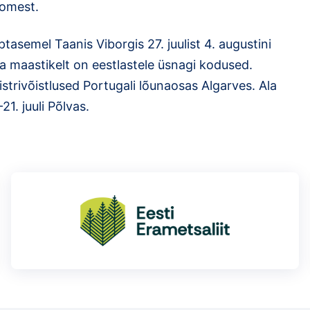
oomest.
asemel Taanis Viborgis 27. juulist 4. augustini
a maastikelt on eestlastele üsnagi kodused.
strivõistlused Portugali lõunaosas Algarves. Ala
21. juuli Põlvas.