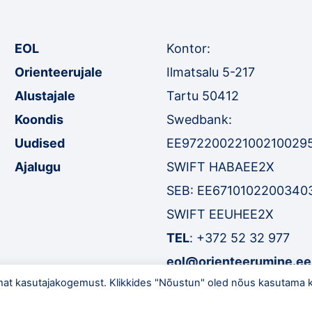
EOL
Kontor:
Orienteerujale
Ilmatsalu 5-217
Alustajale
Tartu 50412
Koondis
Swedbank:
Uudised
EE97220022100210029
Ajalugu
SWIFT HABAEE2X
SEB: EE6710102200340
SWIFT EEUHEE2X
TEL
:
+372 52 32 977
eol@orienteerumine.ee
mat kasutajakogemust. Klikkides "Nõustun" oled nõus kasutama k