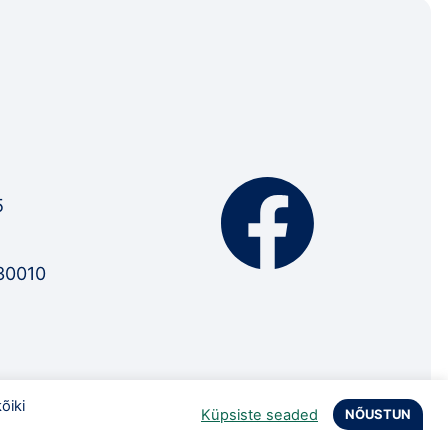
5
30010
õiki
Küpsiste seaded
NÕUSTUN