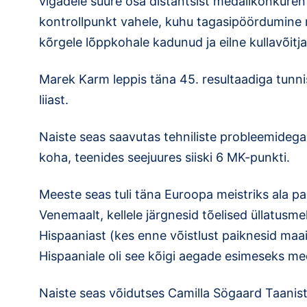
vigadele suure osa distantsist medalikonkurents
kontrollpunkt vahele, kuhu tagasipöördumine m
kõrgele lõppkohale kadunud ja eilne kullavõitj
Marek Karm leppis täna 45. resultaadiga tunni
liiast.
Naiste seas saavutas tehniliste probleemidega 
koha, teenides seejuures siiski 6 MK-punkti.
Meeste seas tuli täna Euroopa meistriks ala p
Venemaalt, kellele järgnesid tõelised üllatus
Hispaaniast (kes enne võistlust paiknesid maai
Hispaaniale oli see kõigi aegade esimeseks medal
Naiste seas võidutses Camilla Sögaard Taanist