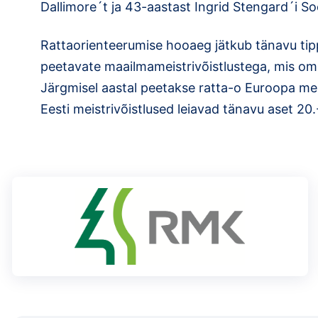
Dallimore´t ja 43-aastast Ingrid Stengard´i S
Rattaorienteerumise hooaeg jätkub tänavu tippt
peetavate maailmameistrivõistlustega, mis om
Järgmisel aastal peetakse ratta-o Euroopa mei
Eesti meistrivõistlused leiavad tänavu aset 20.-