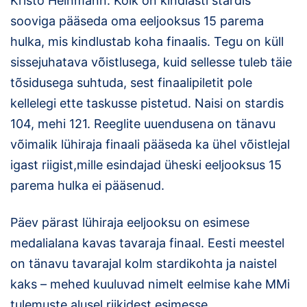
Kristo Heinmann. Kõik on kindlasti stardis
sooviga pääseda oma eeljooksus 15 parema
hulka, mis kindlustab koha finaalis. Tegu on küll
sissejuhatava võistlusega, kuid sellesse tuleb täie
tõsidusega suhtuda, sest finaalipiletit pole
kellelegi ette taskusse pistetud. Naisi on stardis
104, mehi 121. Reeglite uuendusena on tänavu
võimalik lühiraja finaali pääseda ka ühel võistlejal
igast riigist,mille esindajad üheski eeljooksus 15
parema hulka ei pääsenud.
Päev pärast lühiraja eeljooksu on esimese
medalialana kavas tavaraja finaal. Eesti meestel
on tänavu tavarajal kolm stardikohta ja naistel
kaks – mehed kuuluvad nimelt eelmise kahe MMi
tulemuste alusel riikidest esimesse