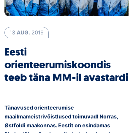
Loha
Kontakt
EOL
13
AUG.
2019
Galerii
Eesti
Kaardid
orienteerumiskoondis
Kalender
teeb täna MM-il avastardi
Koondised
Tule klubisse!
Tänavused orienteerumise
Tulemused
maailmameistrivõistlused toimuvadl Norras,
Østfoldi maakonnas. Eestit on esindamas
Dokumendid