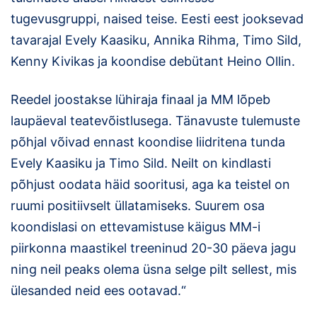
tugevusgruppi, naised teise. Eesti eest jooksevad
tavarajal Evely Kaasiku, Annika Rihma, Timo Sild,
Kenny Kivikas ja koondise debütant Heino Ollin.
Reedel joostakse lühiraja finaal ja MM lõpeb
laupäeval teatevõistlusega. Tänavuste tulemuste
põhjal võivad ennast koondise liidritena tunda
Evely Kaasiku ja Timo Sild. Neilt on kindlasti
põhjust oodata häid sooritusi, aga ka teistel on
ruumi positiivselt üllatamiseks. Suurem osa
koondislasi on ettevamistuse käigus MM-i
piirkonna maastikel treeninud 20-30 päeva jagu
ning neil peaks olema üsna selge pilt sellest, mis
ülesanded neid ees ootavad.“