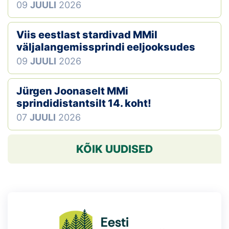
09
JUULI
2026
Viis eestlast stardivad MMil
väljalangemissprindi eeljooksudes
09
JUULI
2026
Jürgen Joonaselt MMi
sprindidistantsilt 14. koht!
07
JUULI
2026
KÕIK UUDISED