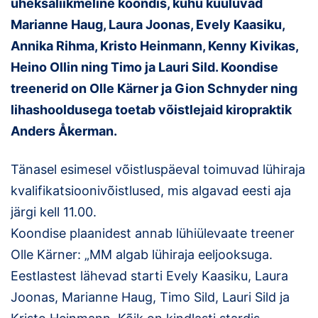
üheksaliikmeline koondis, kuhu kuuluvad
Marianne Haug, Laura Joonas, Evely Kaasiku,
Klubid
Annika Rihma, Kristo Heinmann, Kenny Kivikas,
Suletud maastikud
Heino Ollin ning Timo ja Lauri Sild. Koondise
treenerid on Olle Kärner ja Gion Schnyder ning
Püsirajad
lihashooldusega toetab võistlejaid kiropraktik
Ajalugu
Anders Åkerman.
Koolitused
Tänasel esimesel võistluspäeval toimuvad lühiraja
kvalifikatsioonivõistlused, mis algavad eesti aja
OTSI
järgi kell 11.00.
Koondise plaanidest annab lühiülevaate treener
Olle Kärner: „MM algab lühiraja eeljooksuga.
Eestlastest lähevad starti Evely Kaasiku, Laura
Joonas, Marianne Haug, Timo Sild, Lauri Sild ja