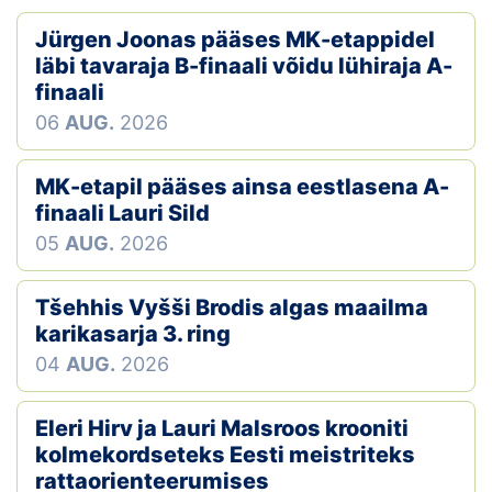
Jürgen Joonas pääses MK-etappidel
läbi tavaraja B-finaali võidu lühiraja A-
finaali
06
AUG.
2026
MK-etapil pääses ainsa eestlasena A-
finaali Lauri Sild
05
AUG.
2026
Tšehhis Vyšši Brodis algas maailma
karikasarja 3. ring
04
AUG.
2026
Eleri Hirv ja Lauri Malsroos krooniti
kolmekordseteks Eesti meistriteks
rattaorienteerumises