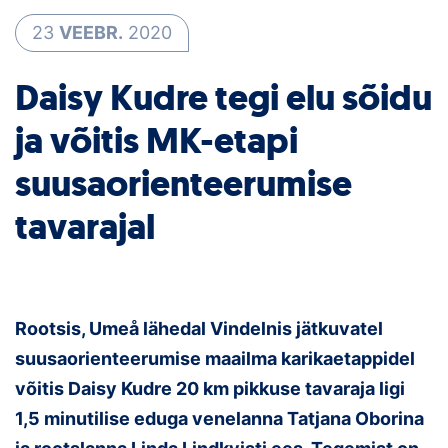
23
VEEBR.
2020
Klubid
Daisy Kudre tegi elu sõidu
Suletud maastikud
ja võitis MK-etapi
Püsirajad
suusaorienteerumise
Ajalugu
tavarajal
Koolitused
OTSI
Rootsis, Umeå lähedal Vindelnis jätkuvatel
suusaorienteerumise maailma karikaetappidel
võitis Daisy Kudre 20 km pikkuse tavaraja ligi
1,5 minutilise eduga venelanna Tatjana Oborina