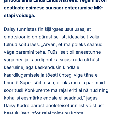
ja rootslanna Linda Lindkvisti ees. Tegemist on
eestlaste esimese suusaorienteerumise MK-
etapi võiduga.
Daisy tunnistas finišijärgses usutluses, et
emotsioonid on pärast sellist, ideaalselt välja
tulnud sõitu laes. „Arvan, et ma poleks saanud
väga paremini teha. Füüsiliselt oli enesetunne
väga hea ja kaardipool ka sujus: rada oli hästi
keeruline, aga keskendusin kindlale
kaardilugemisele ja tõesti ühtegi viga täna ei
teinud! Super sõit, usun, et üks mu elu parimaid
sooritusi! Konkurente ma rajal eriti ei näinud ning
kohalisi eesmärke endale ei seadnud,“ jagas
Daisy Kudre pärast pooleteisetunnilist võistlust
heatujuliselt infot rajal toimunu kohta.