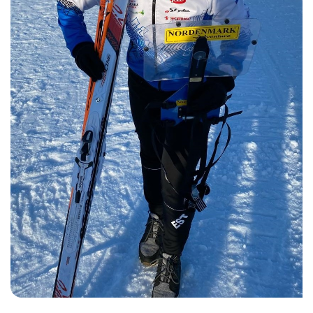
Loha
Kontakt
EOL
Galerii
Kaardid
Kalender
Koondised
Tule klubisse!
Tulemused
Dokumendid