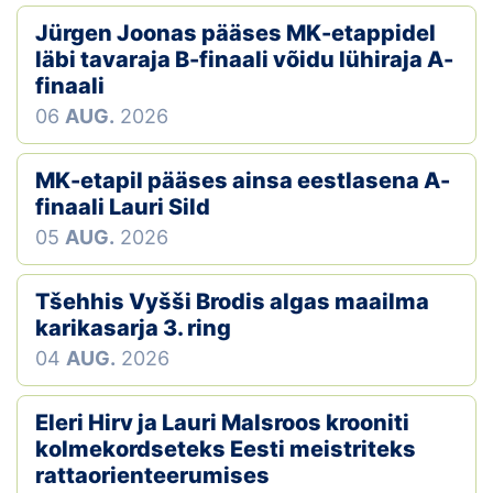
Jürgen Joonas pääses MK-etappidel
läbi tavaraja B-finaali võidu lühiraja A-
finaali
06
AUG.
2026
MK-etapil pääses ainsa eestlasena A-
finaali Lauri Sild
05
AUG.
2026
Tšehhis Vyšši Brodis algas maailma
karikasarja 3. ring
04
AUG.
2026
Eleri Hirv ja Lauri Malsroos krooniti
kolmekordseteks Eesti meistriteks
rattaorienteerumises