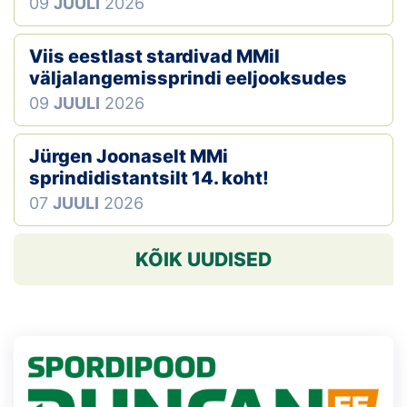
09
JUULI
2026
Viis eestlast stardivad MMil
väljalangemissprindi eeljooksudes
09
JUULI
2026
Jürgen Joonaselt MMi
sprindidistantsilt 14. koht!
07
JUULI
2026
KÕIK UUDISED