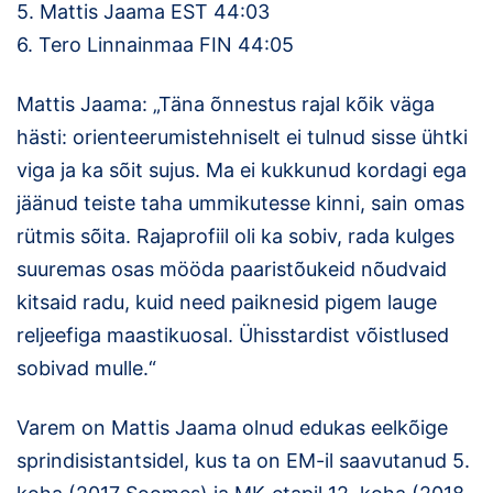
5. Mattis Jaama EST 44:03
6. Tero Linnainmaa FIN 44:05
Mattis Jaama: „Täna õnnestus rajal kõik väga
hästi: orienteerumistehniselt ei tulnud sisse ühtki
viga ja ka sõit sujus. Ma ei kukkunud kordagi ega
jäänud teiste taha ummikutesse kinni, sain omas
rütmis sõita. Rajaprofiil oli ka sobiv, rada kulges
suuremas osas mööda paaristõukeid nõudvaid
kitsaid radu, kuid need paiknesid pigem lauge
reljeefiga maastikuosal. Ühisstardist võistlused
sobivad mulle.“
Varem on Mattis Jaama olnud edukas eelkõige
sprindisistantsidel, kus ta on EM-il saavutanud 5.