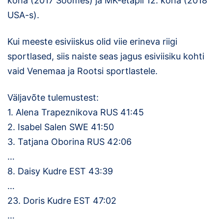
koha (2017 Soomes) ja MK-etapil 12. koha (2018
USA-s).
Kui meeste esiviiskus olid viie erineva riigi
sportlased, siis naiste seas jagus esiviisiku kohti
vaid Venemaa ja Rootsi sportlastele.
Väljavõte tulemustest:
1. Alena Trapeznikova RUS 41:45
2. Isabel Salen SWE 41:50
3. Tatjana Oborina RUS 42:06
…
8. Daisy Kudre EST 43:39
…
23. Doris Kudre EST 47:02
…