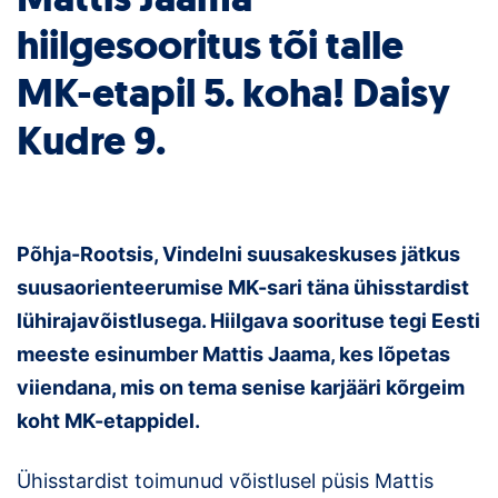
hiilgesooritus tõi talle
Klubid
MK-etapil 5. koha! Daisy
Suletud maastikud
Kudre 9.
Püsirajad
Ajalugu
Koolitused
Põhja-Rootsis, Vindelni suusakeskuses jätkus
suusaorienteerumise MK-sari täna ühisstardist
lühirajavõistlusega. Hiilgava soorituse tegi Eesti
OTSI
meeste esinumber Mattis Jaama, kes lõpetas
viiendana, mis on tema senise karjääri kõrgeim
koht MK-etappidel.
Ühisstardist toimunud võistlusel püsis Mattis