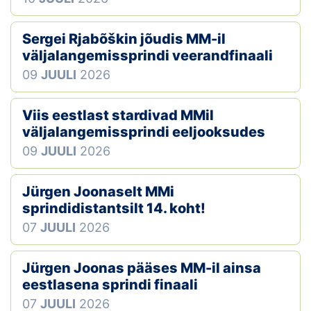
Sergei Rjabõškin jõudis MM-il
väljalangemissprindi veerandfinaali
09
JUULI
2026
Viis eestlast stardivad MMil
väljalangemissprindi eeljooksudes
09
JUULI
2026
Jürgen Joonaselt MMi
sprindidistantsilt 14. koht!
07
JUULI
2026
Jürgen Joonas pääses MM-il ainsa
eestlasena sprindi finaali
07
JUULI
2026