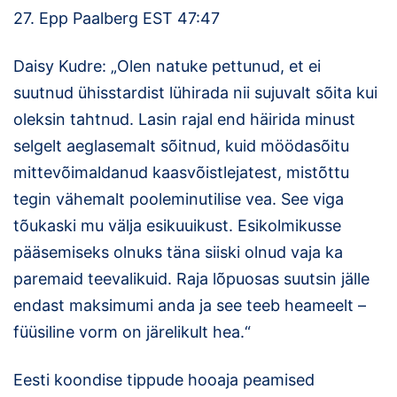
27. Epp Paalberg EST 47:47
Daisy Kudre: „Olen natuke pettunud, et ei
suutnud ühisstardist lühirada nii sujuvalt sõita kui
oleksin tahtnud. Lasin rajal end häirida minust
selgelt aeglasemalt sõitnud, kuid möödasõitu
mittevõimaldanud kaasvõistlejatest, mistõttu
tegin vähemalt pooleminutilise vea. See viga
tõukaski mu välja esikuuikust. Esikolmikusse
pääsemiseks olnuks täna siiski olnud vaja ka
paremaid teevalikuid. Raja lõpuosas suutsin jälle
endast maksimumi anda ja see teeb heameelt –
füüsiline vorm on järelikult hea.“
Eesti koondise tippude hooaja peamised