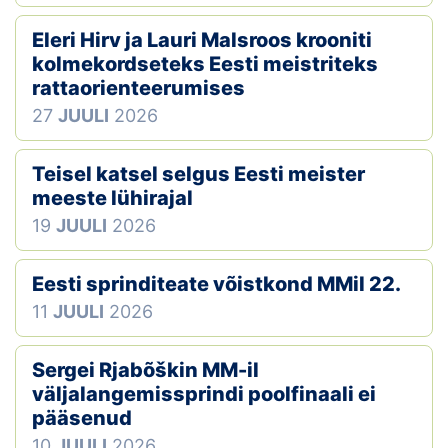
Eleri Hirv ja Lauri Malsroos krooniti
kolmekordseteks Eesti meistriteks
rattaorienteerumises
27
JUULI
2026
Teisel katsel selgus Eesti meister
meeste lühirajal
19
JUULI
2026
Eesti sprinditeate võistkond MMil 22.
11
JUULI
2026
Sergei Rjabõškin MM-il
väljalangemissprindi poolfinaali ei
pääsenud
10
JUULI
2026