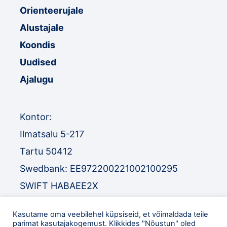
Orienteerujale
Alustajale
Koondis
Uudised
Ajalugu
Kontor:
Ilmatsalu 5-217
Tartu 50412
Swedbank: EE972200221002100295
SWIFT HABAEE2X
SEB: EE671010220034030010
Kasutame oma veebilehel küpsiseid, et võimaldada teile
SWIFT EEUHEE2X
parimat kasutajakogemust. Klikkides "Nõustun" oled