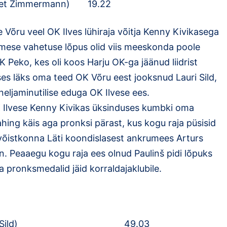
rgret Zimmermann) 19.22
e Võru veel OK Ilves lühiraja võitja Kenny Kivikasega
imese vahetuse lõpus olid viis meeskonda poole
K Peko, kes oli koos Harju OK-ga jäänud liidrist
ses läks oma teed OK Võru eest jooksnud Lauri Sild,
neljaminutilise eduga OK Ilvese ees.
K Ilvese Kenny Kivikas üksinduses kumbki oma
ahing käis aga pronksi pärast, kus kogu raja püsisid
 võistkonna Läti koondislasest ankrumees Arturs
. Peaaegu kogu raja ees olnud Paulinš pidi lõpuks
a pronksmedalid jäid korraldajaklubile.
ri Sild, Timo Sild) 49.03