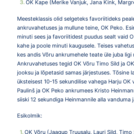
OK Kape (Merike Vanjuk, Jana Kink, Ma
Meesteklassis olid selgeteks favoriitideks peal
ankruvahetuses ja mullune teine, OK Peko. Es
minuti sees ja favoriitidest puudus sealt vaid O
kahe ja poole minuti kaugusele. Teises vahetu
kes andis Võru ankrumehele teate üle juba ligi 
Ankruvahetuses tegid OK Võru Timo Sild ja O
jooksu ja lõpetasid samas järjestuses. Tõsine l
üksteisest 10-15 sekundilise vahega Harju OK
Paulinš ja OK Peko ankrumees Kristo Heinmann
siiski 12 sekundiga Heinmannile alla vanduma j
Esikolmik:
OK Võru (Jaagup Truusalu, Lau