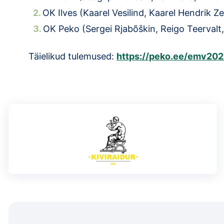
OK Ilves (Kaarel Vesilind, Kaarel Hendri
OK Peko (Sergei Rjabõškin, Reigo Te
Täielikud tulemused:
https://peko.ee/emv202