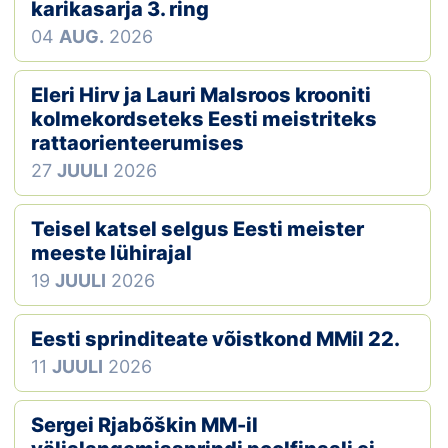
Loha
karikasarja 3. ring
04
AUG.
2026
Kontakt
Eleri Hirv ja Lauri Malsroos krooniti
EOL
kolmekordseteks Eesti meistriteks
rattaorienteerumises
Galerii
27
JUULI
2026
Kaardid
Teisel katsel selgus Eesti meister
Kalender
meeste lühirajal
19
JUULI
2026
Koondised
Eesti sprinditeate võistkond MMil 22.
Tule klubisse!
11
JUULI
2026
Tulemused
Sergei Rjabõškin MM-il
Dokumendid