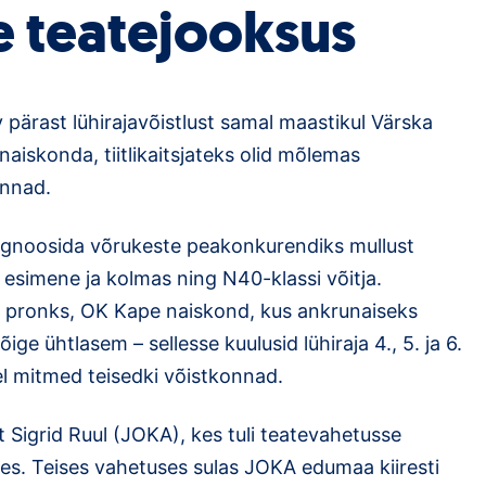
e teatejooksus
 pärast lühirajavõistlust samal maastikul Värska
 naiskonda, tiitlikaitsjateks olid mõlemas
onnad.
prognoosida võrukeste peakonkurendiks mullust
 esimene ja kolmas ning N40-klassi võitja.
e pronks, OK Kape naiskond, kus ankrunaiseks
ige ühtlasem – sellesse kuulusid lühiraja 4., 5. ja 6.
el mitmed teisedki võistkonnad.
 Sigrid Ruul (JOKA), kes tuli teatevahetusse
es. Teises vahetuses sulas JOKA edumaa kiiresti