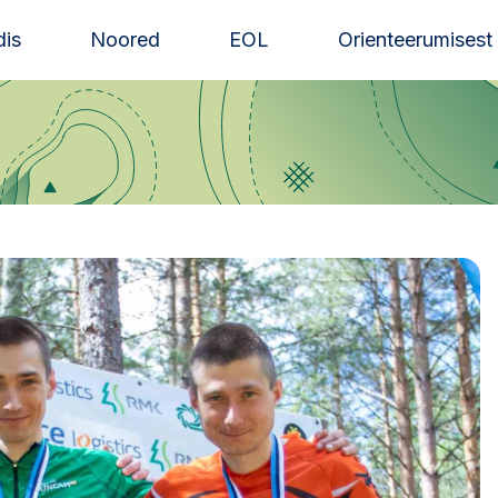
is
Noored
EOL
Orienteerumisest