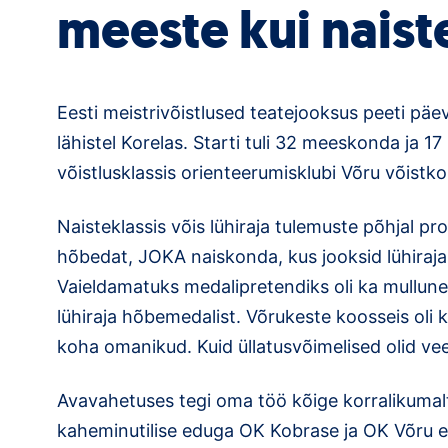
meeste kui naist
Eesti meistrivõistlused teatejooksus peeti päev
lähistel Korelas. Starti tuli 32 meeskonda ja 17
võistlusklassis orienteerumisklubi Võru võistk
Naisteklassis võis lühiraja tulemuste põhjal 
hõbedat, JOKA naiskonda, kus jooksid lühiraja
Vaieldamatuks medalipretendiks oli ka mullun
lühiraja hõbemedalist. Võrukeste koosseis oli kõ
koha omanikud. Kuid üllatusvõimelised olid ve
Avavahetuses tegi oma töö kõige korralikumalt
kaheminutilise eduga OK Kobrase ja OK Võru e