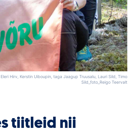
leri Hirv, Kerstin Uiboupin, taga Jaagup Truusalu, Lauri Sild, Timo
Sild_foto_Reigo Teervalt
 tiitleid nii