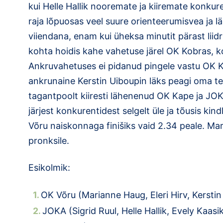
kui Helle Hallik nooremate ja kiiremate konkuren
raja lõpuosas veel suure orienteerumisvea ja lähe
viiendana, enam kui üheksa minutit pärast liidr
kohta hoidis kahe vahetuse järel OK Kobras,
Ankruvahetuses ei pidanud pingele vastu OK K
ankrunaine Kerstin Uiboupin läks peagi oma tee
tagantpoolt kiiresti lähenenud OK Kape ja JOKA
järjest konkurentidest selgelt üle ja tõusis ki
Võru naiskonnaga finišiks vaid 2.34 peale. M
pronksile.
Esikolmik:
OK Võru (Marianne Haug, Eleri Hirv, K
JOKA (Sigrid Ruul, Helle Hallik,