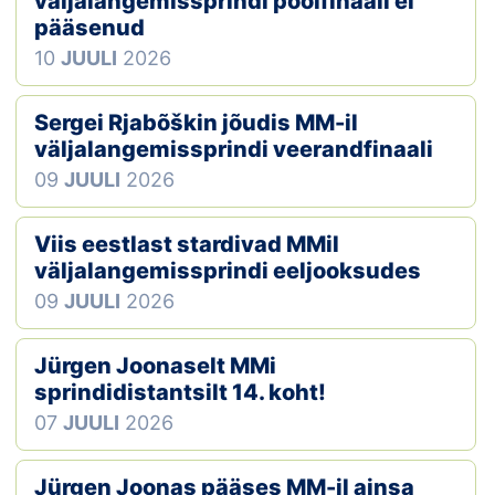
väljalangemissprindi poolfinaali ei
pääsenud
Klubid
10
JUULI
2026
Suletud maastikud
Sergei Rjabõškin jõudis MM-il
Püsirajad
väljalangemissprindi veerandfinaali
09
JUULI
2026
Ajalugu
Viis eestlast stardivad MMil
Koolitused
väljalangemissprindi eeljooksudes
09
JUULI
2026
OTSI
Jürgen Joonaselt MMi
sprindidistantsilt 14. koht!
07
JUULI
2026
Jürgen Joonas pääses MM-il ainsa