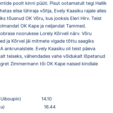
tide poolt kinni püüti. Pisut ootamatult tegi Hallik
tas eilse lühiraja võitja, Evely Kaasiku rajale alles
iks tõusnud OK Võru, kus jooksis Eleri Hirv. Teist
 kolmandat OK Kape ja neljandat Tammed.
obrase noorukese Lorely Kõrveli närv. Võru
d ja Kõrvel jäi mitmete vigade tõttu saagiks
 ankrunaistele. Evely Kaasiku oli teist päeva
ndlalt teiseks, vähendades vahe võidukalt lõpetanud
argret Zimmermann tõi OK Kape naised kindlale
erstin Uiboupin) 14.10
 Evely Kaasiku) 16.44