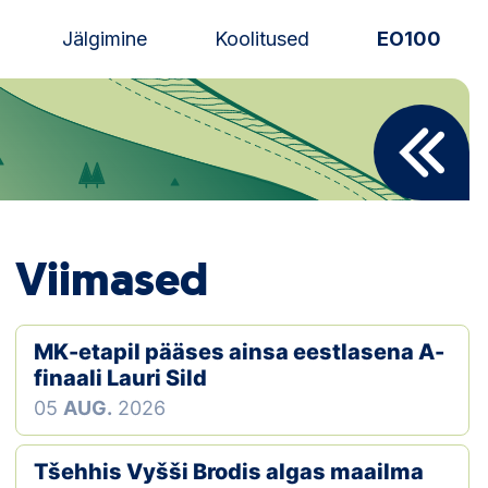
Jälgimine
Koolitused
EO100
Uudised
Alustajale
Orienteerujale
Viimased
Eesti Orienteerumine 100!
Toetamine
MK-etapil pääses ainsa eestlasena A-
finaali Lauri Sild
Telli litsents!
05
AUG.
2026
Noored
Tšehhis Vyšši Brodis algas maailma