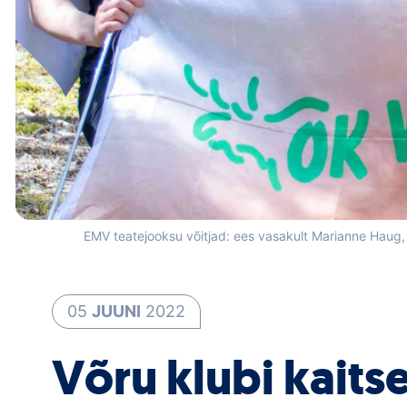
EMV teatejooksu võitjad: ees vasakult Marianne Haug, E
05
JUUNI
2022
Võru klubi kaitses