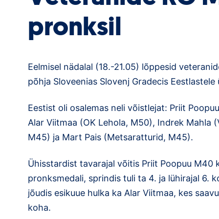
pronksil
Eelmisel nädalal (18.-21.05) lõppesid veterani
põhja Sloveenias Slovenj Gradecis Eestlastele ü
Eestist oli osalemas neli võistlejat: Priit Poop
Alar Viitmaa (OK Lehola, M50), Indrek Mahla 
M45) ja Mart Pais (Metsaratturid, M45).
Ühisstardist tavarajal võitis Priit Poopuu M40 k
pronksmedali, sprindis tuli ta 4. ja lühirajal 6. k
jõudis esikuue hulka ka Alar Viitmaa, kes saav
koha.