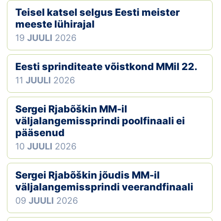
Teisel katsel selgus Eesti meister
Klubid
meeste lühirajal
19
JUULI
2026
Suletud maastikud
Püsirajad
Eesti sprinditeate võistkond MMil 22.
11
JUULI
2026
Ajalugu
Sergei Rjabõškin MM-il
Koolitused
väljalangemissprindi poolfinaali ei
pääsenud
10
JUULI
2026
OTSI
Sergei Rjabõškin jõudis MM-il
väljalangemissprindi veerandfinaali
09
JUULI
2026