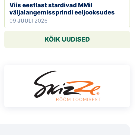
Viis eestlast stardivad MMil
väljalangemissprindi eeljooksudes
09
JUULI
2026
KÕIK UUDISED