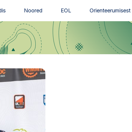
is
Noored
EOL
Orienteerumisest