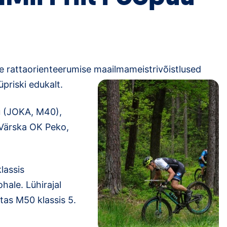
de rattaorienteerumise maailmameistrivõistlused
priski edukalt.
uu (JOKA, M40),
(Värska OK Peko,
lassis
ohale. Lühirajal
utas M50 klassis 5.