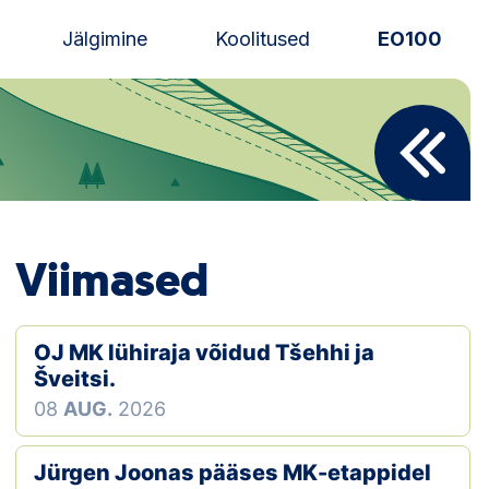
Jälgimine
Koolitused
EO100
Uudised
Alustajale
Orienteerujale
Viimased
Eesti Orienteerumine 100!
Toetamine
OJ MK lühiraja võidud Tšehhi ja
Šveitsi.
Telli litsents!
08
AUG.
2026
Noored
Jürgen Joonas pääses MK-etappidel