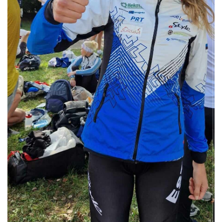
Loha
Kontakt
EOL
Galerii
Kaardid
Kalender
Koondised
Tule klubisse!
Tulemused
Dokumendid