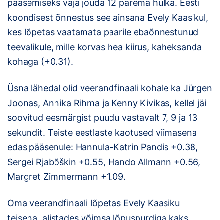
pääsemiseks vaja jõuda 12 parema hulka. Eesti
koondisest õnnestus see ainsana Evely Kaasikul,
kes lõpetas vaatamata paarile ebaõnnestunud
teevalikule, mille korvas hea kiirus, kaheksanda
kohaga (+0.31).
Üsna lähedal olid veerandfinaali kohale ka Jürgen
Joonas, Annika Rihma ja Kenny Kivikas, kellel jäi
soovitud eesmärgist puudu vastavalt 7, 9 ja 13
sekundit. Teiste eestlaste kaotused viimasena
edasipääsenule: Hannula-Katrin Pandis +0.38,
Sergei Rjabõškin +0.55, Hando Allmann +0.56,
Margret Zimmermann +1.09.
Oma veerandfinaali lõpetas Evely Kaasiku
teisena, alistades võimsa lõpuspurdiga kaks