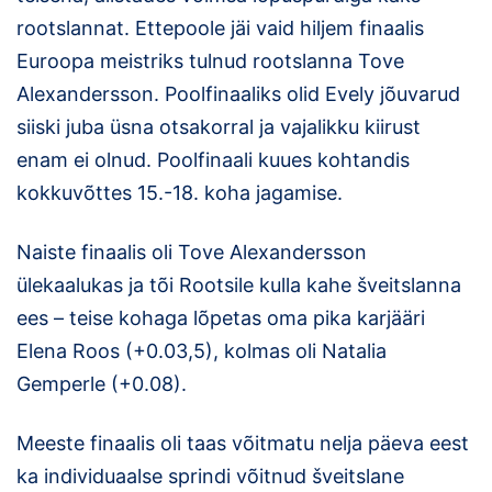
rootslannat. Ettepoole jäi vaid hiljem finaalis
Euroopa meistriks tulnud rootslanna Tove
Alexandersson. Poolfinaaliks olid Evely jõuvarud
siiski juba üsna otsakorral ja vajalikku kiirust
enam ei olnud. Poolfinaali kuues kohtandis
kokkuvõttes 15.-18. koha jagamise.
Naiste finaalis oli Tove Alexandersson
ülekaalukas ja tõi Rootsile kulla kahe šveitslanna
ees – teise kohaga lõpetas oma pika karjääri
Elena Roos (+0.03,5), kolmas oli Natalia
Gemperle (+0.08).
Meeste finaalis oli taas võitmatu nelja päeva eest
ka individuaalse sprindi võitnud šveitslane