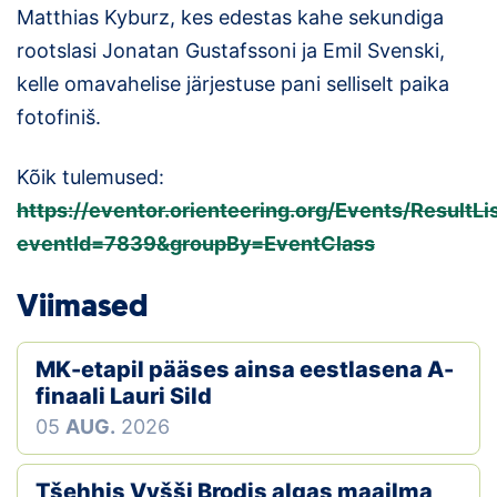
Matthias Kyburz, kes edestas kahe sekundiga
rootslasi Jonatan Gustafssoni ja Emil Svenski,
kelle omavahelise järjestuse pani selliselt paika
fotofiniš.
Kõik tulemused:
https://eventor.orienteering.org/Events/ResultLi
eventId=7839&groupBy=EventClass
Viimased
MK-etapil pääses ainsa eestlasena A-
finaali Lauri Sild
05
AUG.
2026
Tšehhis Vyšši Brodis algas maailma