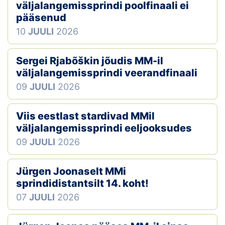
väljalangemissprindi poolfinaali ei
pääsenud
10
JUULI
2026
Sergei Rjabõškin jõudis MM-il
väljalangemissprindi veerandfinaali
09
JUULI
2026
Viis eestlast stardivad MMil
väljalangemissprindi eeljooksudes
09
JUULI
2026
Jürgen Joonaselt MMi
sprindidistantsilt 14. koht!
07
JUULI
2026