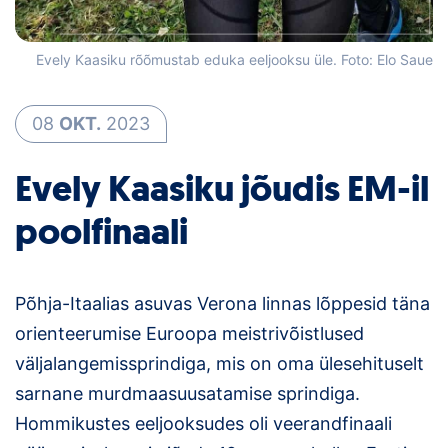
Klubid
Evely Kaasiku rõõmustab eduka eeljooksu üle. Foto: Elo Saue
Suletud maastikud
08
OKT.
2023
Püsirajad
Evely Kaasiku jõudis EM-il
Ajalugu
poolfinaali
Koolitused
OTSI
Põhja-Itaalias asuvas Verona linnas lõppesid täna
orienteerumise Euroopa meistrivõistlused
väljalangemissprindiga, mis on oma ülesehituselt
sarnane murdmaasuusatamise sprindiga.
Hommikustes eeljooksudes oli veerandfinaali