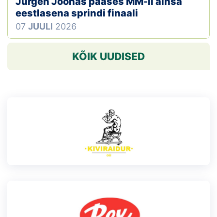
Jürgen Joonas pääses MM-il ainsa
eestlasena sprindi finaali
07
JUULI
2026
KÕIK UUDISED