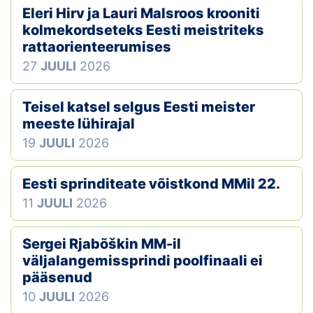
Eleri Hirv ja Lauri Malsroos krooniti
kolmekordseteks Eesti meistriteks
rattaorienteerumises
27
JUULI
2026
Teisel katsel selgus Eesti meister
meeste lühirajal
19
JUULI
2026
Eesti sprinditeate võistkond MMil 22.
11
JUULI
2026
Sergei Rjabõškin MM-il
väljalangemissprindi poolfinaali ei
pääsenud
10
JUULI
2026