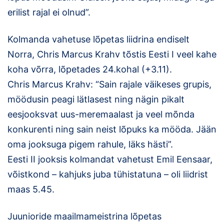
erilist rajal ei olnud”.
Kolmanda vahetuse lõpetas liidrina endiselt
Norra, Chris Marcus Krahv tõstis Eesti I veel kahe
koha võrra, lõpetades 24.kohal (+3.11).
Chris Marcus Krahv: “Sain rajale väikeses grupis,
möödusin peagi lätlasest ning nägin pikalt
eesjooksvat uus-meremaalast ja veel mõnda
konkurenti ning sain neist lõpuks ka mööda. Jään
oma jooksuga pigem rahule, läks hästi”.
Eesti II jooksis kolmandat vahetust Emil Eensaar,
võistkond – kahjuks juba tühistatuna – oli liidrist
maas 5.45.
Juunioride maailmameistrina lõpetas