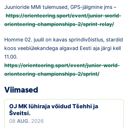
Juunioride MMi tulemused, GPS-jälgmine jms –
https://orienteering.sport/event/junior-world-
orienteering-championships-2/sprint-relay/
Homme 02. juulil on kavas sprindivõistlus, stardid
koos veebiülekandega algavad Eesti aja järgi kell
11.00.
https://orienteering.sport/event/junior-world-
orienteering-championships-2/sprint/
Viimased
OJ MK lühiraja võidud Tšehhi ja
Šveitsi.
08
AUG.
2026