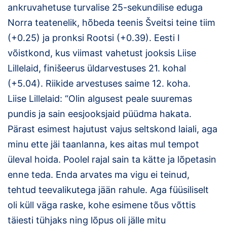
ankruvahetuse turvalise 25-sekundilise eduga
Norra teatenelik, hõbeda teenis Šveitsi teine tiim
(+0.25) ja pronksi Rootsi (+0.39). Eesti I
võistkond, kus viimast vahetust jooksis Liise
Lillelaid, finišeerus üldarvestuses 21. kohal
(+5.04). Riikide arvestuses saime 12. koha.
Liise Lillelaid: “Olin algusest peale suuremas
pundis ja sain eesjooksjaid püüdma hakata.
Pärast esimest hajutust vajus seltskond laiali, aga
minu ette jäi taanlanna, kes aitas mul tempot
üleval hoida. Poolel rajal sain ta kätte ja lõpetasin
enne teda. Enda arvates ma vigu ei teinud,
tehtud teevalikutega jään rahule. Aga füüsiliselt
oli küll väga raske, kohe esimene tõus võttis
täiesti tühjaks ning lõpus oli jälle mitu