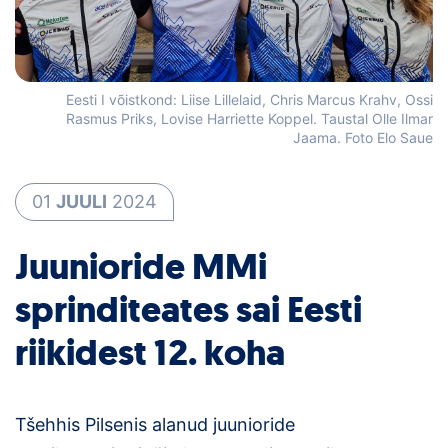
Loha
Kontakt
EOL
Eesti I võistkond: Liise Lillelaid, Chris Marcus Krahv, Ossi
Rasmus Priks, Lovise Harriette Koppel. Taustal Olle Ilmar
Jaama. Foto Elo Saue
Galerii
Kaardid
01
JUULI
2024
Kalender
Juunioride MMi
Koondised
sprinditeates sai Eesti
riikidest 12. koha
Tule klubisse!
Tulemused
Tšehhis Pilsenis alanud juunioride
Dokumendid