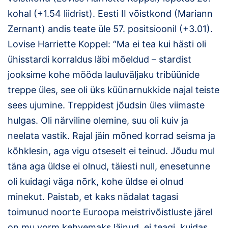
kohal (+1.54 liidrist). Eesti II võistkond (Mariann
Zernant) andis teate üle 57. positsioonil (+3.01).
Lovise Harriette Koppel: “Ma ei tea kui hästi oli
ühisstardi korraldus läbi mõeldud – stardist
jooksime kohe mööda lauluväljaku tribüünide
treppe üles, see oli üks küünarnukkide najal teiste
sees ujumine. Treppidest jõudsin üles viimaste
hulgas. Oli närviline olemine, suu oli kuiv ja
neelata vastik. Rajal jäin mõned korrad seisma ja
kõhklesin, aga vigu otseselt ei teinud. Jõudu mul
täna aga üldse ei olnud, täiesti null, enesetunne
oli kuidagi väga nõrk, kohe üldse ei olnud
minekut. Paistab, et kaks nädalat tagasi
toimunud noorte Euroopa meistrivõistluste järel
on mu vorm kehvemaks läinud, ei teagi, kuidas