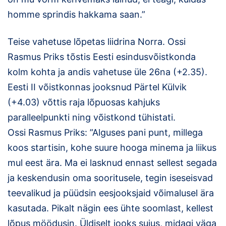
homme sprindis hakkama saan.”
Teise vahetuse lõpetas liidrina Norra. Ossi
Rasmus Priks tõstis Eesti esindusvõistkonda
kolm kohta ja andis vahetuse üle 26na (+2.35).
Eesti II võistkonnas jooksnud Pärtel Külvik
(+4.03) võttis raja lõpuosas kahjuks
paralleelpunkti ning võistkond tühistati.
Ossi Rasmus Priks: ”Alguses pani punt, millega
koos startisin, kohe suure hooga minema ja liikus
mul eest ära. Ma ei lasknud ennast sellest segada
ja keskendusin oma sooritusele, tegin iseseisvad
teevalikud ja püüdsin eesjooksjaid võimalusel ära
kasutada. Pikalt nägin ees ühte soomlast, kellest
lõpus möödusin. Üldiselt jooks sujus, midagi väga