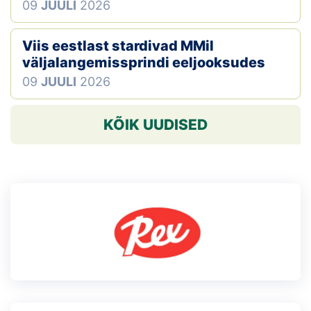
09
JUULI
2026
Viis eestlast stardivad MMil
väljalangemissprindi eeljooksudes
09
JUULI
2026
KÕIK UUDISED