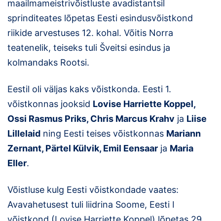
maailmameistrivõistluste avadistantsil
Klubid
sprinditeates lõpetas Eesti esindusvõistkond
riikide arvestuses 12. kohal. Võitis Norra
Suletud maastikud
teatenelik, teiseks tuli Šveitsi esindus ja
kolmandaks Rootsi.
Püsirajad
Ajalugu
Eestil oli väljas kaks võistkonda. Eesti 1.
võistkonnas jooksid
Lovise Harriette Koppel,
Koolitused
Ossi Rasmus Priks, Chris Marcus Krahv
ja
Liise
Lillelaid
ning Eesti teises võistkonnas
Mariann
OTSI
Zernant, Pärtel Külvik, Emil Eensaar
ja
Maria
Eller
.
Võistluse kulg Eesti võistkondade vaates:
Avavahetusest tuli liidrina Soome, Eesti I
võistkond (Lovise Harriette Koppel) lõpetas 29.