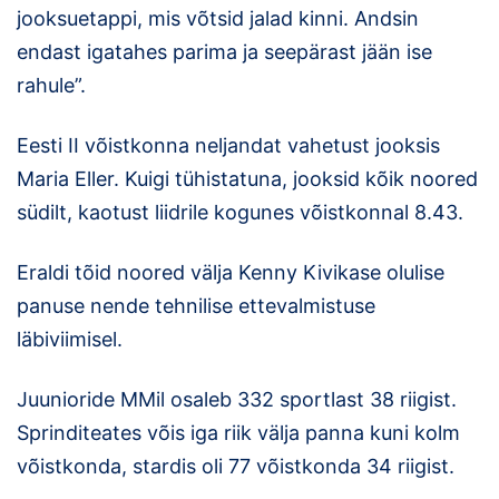
jooksuetappi, mis võtsid jalad kinni. Andsin
endast igatahes parima ja seepärast jään ise
rahule”.
Eesti II võistkonna neljandat vahetust jooksis
Maria Eller. Kuigi tühistatuna, jooksid kõik noored
südilt, kaotust liidrile kogunes võistkonnal 8.43.
Eraldi tõid noored välja Kenny Kivikase olulise
panuse nende tehnilise ettevalmistuse
läbiviimisel.
Juunioride MMil osaleb 332 sportlast 38 riigist.
Sprinditeates võis iga riik välja panna kuni kolm
võistkonda, stardis oli 77 võistkonda 34 riigist.