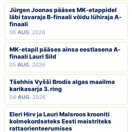
Jürgen Joonas pääses MK-etappidel
läbi tavaraja B-finaali võidu lühiraja A-
finaali
06
AUG.
2026
MK-etapil pääses ainsa eestlasena A-
finaali Lauri Sild
05
AUG.
2026
Tšehhis Vyšši Brodis algas maailma
karikasarja 3. ring
04
AUG.
2026
Eleri Hirv ja Lauri Malsroos krooniti
kolmekordseteks Eesti meistriteks
rattaorienteerumises