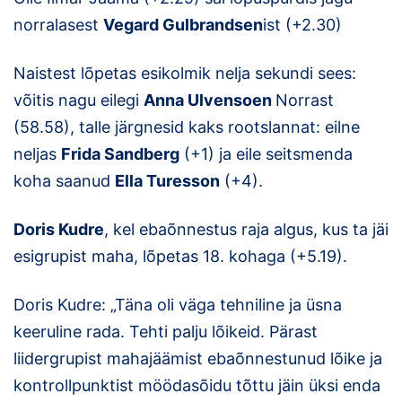
norralasest
Vegard Gulbrandsen
ist (+2.30)
Naistest lõpetas esikolmik nelja sekundi sees:
võitis nagu eilegi
Anna Ulvensoen
Norrast
(58.58), talle järgnesid kaks rootslannat: eilne
neljas
Frida Sandberg
(+1) ja eile seitsmenda
koha saanud
Ella Turesson
(+4).
Doris Kudre
, kel ebaõnnestus raja algus, kus ta jäi
esigrupist maha, lõpetas 18. kohaga (+5.19).
Doris Kudre: „Täna oli väga tehniline ja üsna
keeruline rada. Tehti palju lõikeid. Pärast
liidergrupist mahajäämist ebaõnnestunud lõike ja
kontrollpunktist möödasõidu tõttu jäin üksi enda