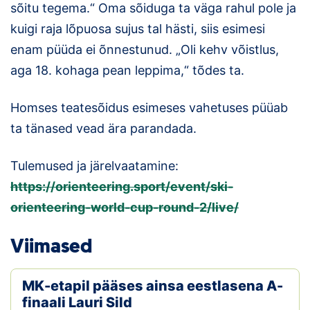
sõitu tegema.“ Oma sõiduga ta väga rahul pole ja
kuigi raja lõpuosa sujus tal hästi, siis esimesi
enam püüda ei õnnestunud. „Oli kehv võistlus,
aga 18. kohaga pean leppima,“ tõdes ta.
Homses teatesõidus esimeses vahetuses püüab
ta tänased vead ära parandada.
Tulemused ja järelvaatamine:
https://orienteering.sport/event/ski-
orienteering-world-cup-round-2/live/
Viimased
MK-etapil pääses ainsa eestlasena A-
finaali Lauri Sild