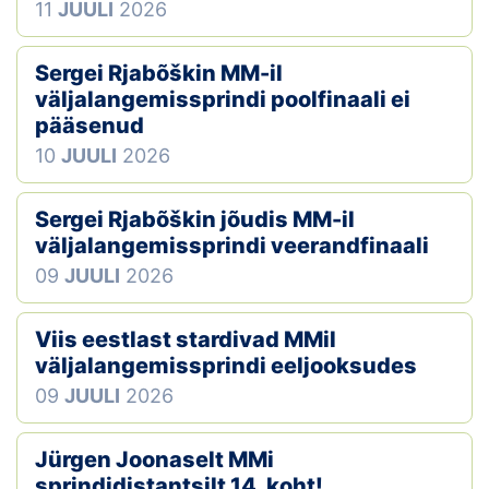
11
JUULI
2026
Sergei Rjabõškin MM-il
väljalangemissprindi poolfinaali ei
pääsenud
10
JUULI
2026
Sergei Rjabõškin jõudis MM-il
väljalangemissprindi veerandfinaali
09
JUULI
2026
Viis eestlast stardivad MMil
väljalangemissprindi eeljooksudes
09
JUULI
2026
Jürgen Joonaselt MMi
sprindidistantsilt 14. koht!