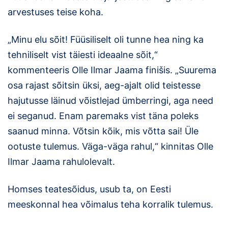
arvestuses teise koha.
Klubid
„Minu elu sõit! Füüsiliselt oli tunne hea ning ka
Suletud maastikud
tehniliselt vist täiesti ideaalne sõit,“
Püsirajad
kommenteeris Olle Ilmar Jaama finišis. „Suurema
osa rajast sõitsin üksi, aeg-ajalt olid teistesse
Ajalugu
hajutusse läinud võistlejad ümberringi, aga need
ei seganud. Enam paremaks vist täna poleks
Koolitused
saanud minna. Võtsin kõik, mis võtta sai! Üle
ootuste tulemus. Väga-väga rahul,“ kinnitas Olle
OTSI
Ilmar Jaama rahulolevalt.
Homses teatesõidus, usub ta, on Eesti
meeskonnal hea võimalus teha korralik tulemus.