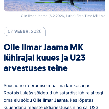
Loha
Kontakt
Olle Ilmar Jaama (6.2.2026, Lulea) Foto Timo Mikkola
EOL
07
VEEBR.
2026
Galerii
Olle Ilmar Jaama MK
Kaardid
lühirajal kuues ja U23
Kalender
arvestuses teine
Koondised
Tule klubisse!
Suusaorienteerumise maailma karikasarjas
Rootsis Luleås sõidetud ühisstardist lühirajal tegi
Tulemused
oma elu sõidu
Olle Ilmar Jaama
, kes lõpetas
Dokumendid
kuuendana meeste üldjärjestuses ning sai U23