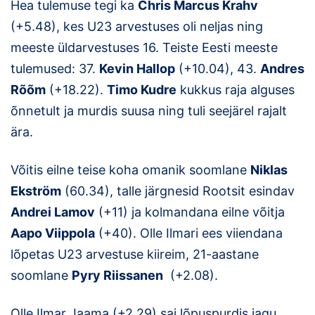
Hea tulemuse tegi ka
Chris Marcus Krahv
(+5.48), kes U23 arvestuses oli neljas ning
meeste üldarvestuses 16. Teiste Eesti meeste
tulemused: 37.
Kevin Hallop
(+10.04), 43.
Andres
Rõõm
(+18.22).
Timo Kudre
kukkus raja alguses
õnnetult ja murdis suusa ning tuli seejärel rajalt
ära.
Võitis eilne teise koha omanik soomlane
Niklas
Ekström
(60.34), talle järgnesid Rootsit esindav
Andrei Lamov
(+11) ja kolmandana eilne võitja
Aapo Viippola
(+40). Olle Ilmari ees viiendana
lõpetas U23 arvestuse kiireim, 21-aastane
soomlane
Pyry Riissanen
(+2.08).
Olle Ilmar Jaama (+2.29) sai lõpuspurdis jagu