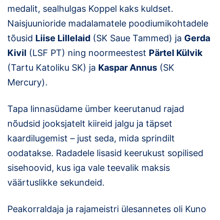
medalit, sealhulgas Koppel kaks kuldset.
Naisjuunioride madalamatele poodiumikohtadele
tõusid
Liise Lillelaid
(SK Saue Tammed) ja
Gerda
Kivil
(LSF PT) ning noormeestest
Pärtel Külvik
(Tartu Katoliku SK) ja
Kaspar Annus
(SK
Mercury).
Tapa linnasüdame ümber keerutanud rajad
nõudsid jooksjatelt kiireid jalgu ja täpset
kaardilugemist – just seda, mida sprindilt
oodatakse. Radadele lisasid keerukust sopilised
sisehoovid, kus iga vale teevalik maksis
väärtuslikke sekundeid.
Peakorraldaja ja rajameistri ülesannetes oli Kuno