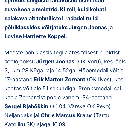
sprindis selgusid tänavused esimesed
suvehooaja meistrid. Kiireil, kuid kohati
Klubid
salakavalalt tehnilistel radadel tulid
Suletud maastikud
põhiklassides võitjateks Jürgen Joonas ja
Lovise Harriette Koppel.
Püsirajad
Meeste põhiklassis tegi alates teisest punktist
Ajalugu
soolojooksu
Jürgen Joonas
(OK Võru), kes läbis
Koolitused
3,1 km 28 KPga raja 14.52ga. Hõbemedali võitis
17-aastane
Erik Marten Zernant
(OK Ilves), kes
kaotas võitjale 51 sekundiga. Pronksmedali sai
OTSI
kaela Zernantist poole vanem, 34-aastane
Sergei Rjabõškin
(+1.04, Värska OK Peko).
Neljandaks jäi
Chris Marcus Krahv
(Tartu
Katoliku SK) ajaga 16.09.