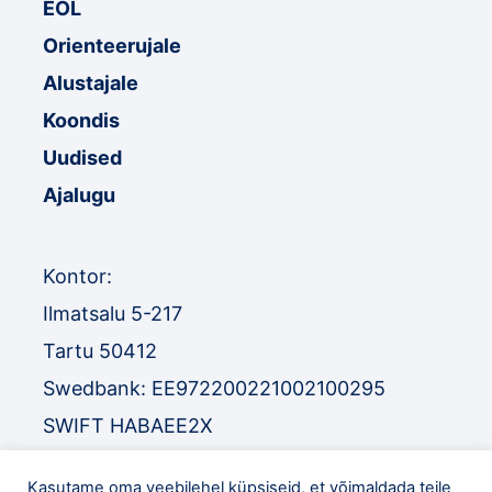
EOL
Orienteerujale
Alustajale
Koondis
Uudised
Ajalugu
Kontor:
Ilmatsalu 5-217
Tartu 50412
Swedbank: EE972200221002100295
SWIFT HABAEE2X
SEB: EE671010220034030010
Kasutame oma veebilehel küpsiseid, et võimaldada teile