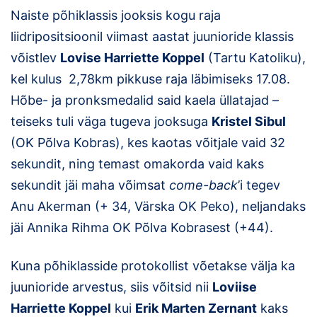
Naiste põhiklassis jooksis kogu raja
liidripositsioonil viimast aastat juunioride klassis
võistlev
Lovise Harriette Koppel
(Tartu Katoliku),
kel kulus 2,78km pikkuse raja läbimiseks 17.08.
Hõbe- ja pronksmedalid said kaela üllatajad –
teiseks tuli väga tugeva jooksuga
Kristel Sibul
(OK Põlva Kobras), kes kaotas võitjale vaid 32
sekundit, ning temast omakorda vaid kaks
sekundit jäi maha võimsat
come-back
’i tegev
Anu Akerman (+ 34, Värska OK Peko), neljandaks
jäi Annika Rihma OK Põlva Kobrasest (+44).
Kuna põhiklasside protokollist võetakse välja ka
juunioride arvestus, siis võitsid nii
Loviise
Harriette Koppel
kui
Erik Marten Zernant
kaks