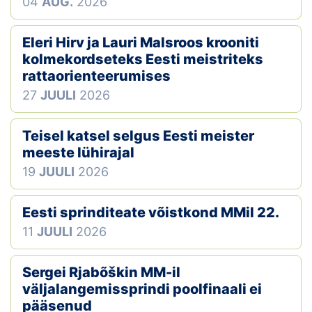
04
AUG.
2026
Eleri Hirv ja Lauri Malsroos krooniti
kolmekordseteks Eesti meistriteks
rattaorienteerumises
27
JUULI
2026
Teisel katsel selgus Eesti meister
meeste lühirajal
19
JUULI
2026
Eesti sprinditeate võistkond MMil 22.
11
JUULI
2026
Sergei Rjabõškin MM-il
väljalangemissprindi poolfinaali ei
pääsenud