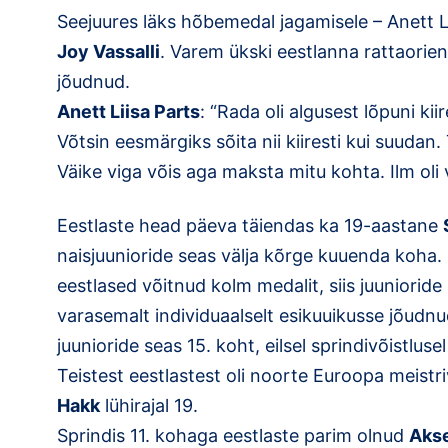
Seejuures läks hõbemedal jagamisele – Anett Li
Joy Vassalli
. Varem ükski eestlanna rattaori
jõudnud.
Anett Liisa Parts
: “Rada oli algusest lõpuni kii
Võtsin eesmärgiks sõita nii kiiresti kui suudan. 
Väike viga võis aga maksta mitu kohta. Ilm oli 
Eestlaste head päeva täiendas ka 19-aastane
naisjuunioride seas välja kõrge kuuenda koha. K
eestlased võitnud kolm medalit, siis juunioride
varasemalt individuaalselt esikuuikusse jõudn
juunioride seas 15. koht, eilsel sprindivõistlusel 
Teistest eestlastest oli noorte Euroopa meistr
Hakk
lühirajal 19.
Sprindis 11. kohaga eestlaste parim olnud
Akse