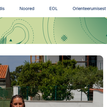
is
Noored
EOL
Orienteerumisest