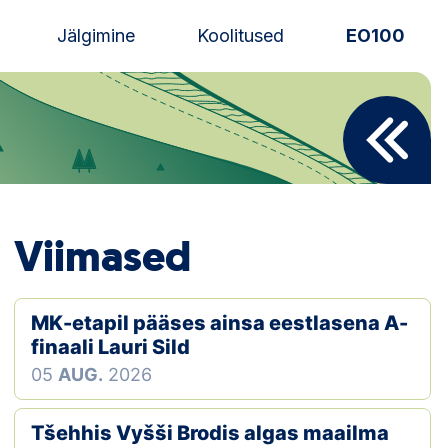
Jälgimine
Koolitused
EO100
Uudised
Alustajale
Orienteerujale
Viimased
Eesti Orienteerumine 100!
Toetamine
MK-etapil pääses ainsa eestlasena A-
finaali Lauri Sild
Telli litsents!
05
AUG.
2026
Noored
Tšehhis Vyšši Brodis algas maailma