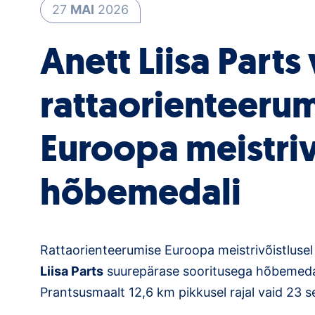
27
MAI
2026
Anett Liisa Parts 
rattaorienteeru
Euroopa meistriv
hõbemedali
Rattaorienteerumise Euroopa meistrivõistlusel 
Liisa Parts
suurepärase sooritusega hõbemedal
Prantsusmaalt 12,6 km pikkusel rajal vaid 23 