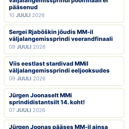
väljalangemissprindi poolfinaali ei
pääsenud
Klubid
10
JUULI
2026
Suletud maastikud
Sergei Rjabõškin jõudis MM-il
Püsirajad
väljalangemissprindi veerandfinaali
09
JUULI
2026
Ajalugu
Viis eestlast stardivad MMil
Koolitused
väljalangemissprindi eeljooksudes
09
JUULI
2026
OTSI
Jürgen Joonaselt MMi
sprindidistantsilt 14. koht!
07
JUULI
2026
Jürgen Joonas pääses MM-il ainsa