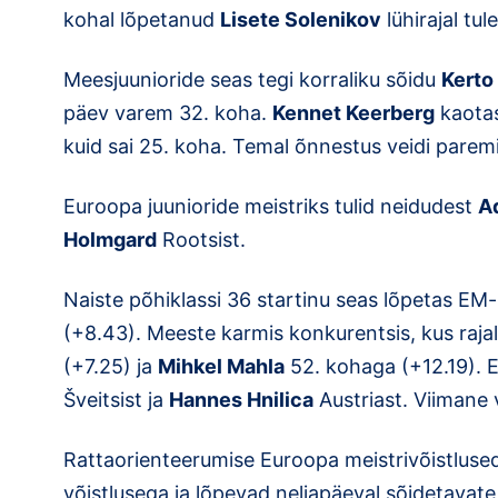
kohal lõpetanud
Lisete Solenikov
lühirajal tul
Meesjuunioride seas tegi korraliku sõidu
Kerto
päev varem 32. koha.
Kennet Keerberg
kaotas
kuid sai 25. koha. Temal õnnestus veidi paremini
Euroopa juunioride meistriks tulid neidudest
A
Holmgard
Rootsist.
Naiste põhiklassi 36 startinu seas lõpetas EM-
(+8.43). Meeste karmis konkurentsis, kus rajale
(+7.25) ja
Mihkel Mahla
52. kohaga (+12.19). E
Šveitsist ja
Hannes Hnilica
Austriast. Viimane 
Rattaorienteerumise Euroopa meistrivõistlused
võistlusega ja lõpevad neljapäeval sõidetavate