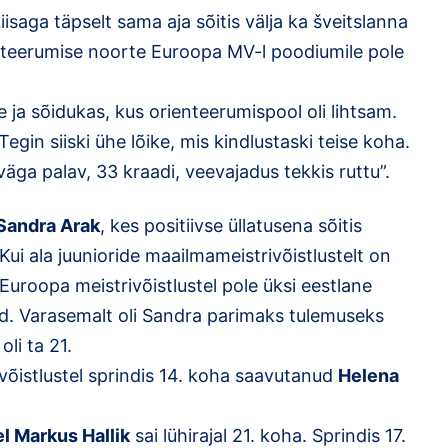
isaga täpselt sama aja sõitis välja ka šveitslanna
enteerumise noorte Euroopa MV-l poodiumile pole
re ja sõidukas, kus orienteerumispool oli lihtsam.
Tegin siiski ühe lõike, mis kindlustaski teise koha.
väga palav, 33 kraadi, veevajadus tekkis ruttu”.
Sandra Arak
, kes positiivse üllatusena sõitis
ui ala juunioride maailmameistrivõistlustelt on
 Euroopa meistrivõistlustel pole üksi eestlane
ud. Varasemalt oli Sandra parimaks tulemuseks
oli ta 21.
ivõistlustel sprindis 14. koha saavutanud
Helena
l Markus Hallik
sai lühirajal 21. koha. Sprindis 17.