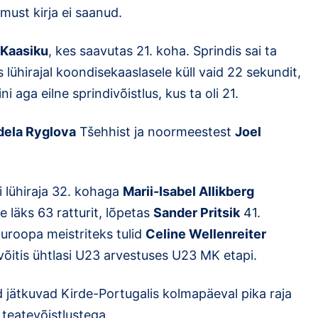
emust kirja ei saanud.
 Kaasiku
, kes saavutas 21. koha. Sprindis sai ta
 lühirajal koondisekaaslasele küll vaid 22 sekundit,
 aga eilne sprindivõistlus, kus ta oli 21.
dela Ryglova
Tšehhist ja noormeestest
Joel
i lühiraja 32. kohaga
Marii-Isabel Allikberg
 läks 63 ratturit, lõpetas
Sander Pritsik
41.
uroopa meistriteks tulid
Celine Wellenreiter
võitis ühtlasi U23 arvestuses U23 MK etapi.
 jätkuvad Kirde-Portugalis kolmapäeval pika raja
 teatevõistlustega.