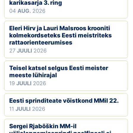
Loha
karikasarja 3. ring
04
AUG.
2026
Kontakt
Eleri Hirv ja Lauri Malsroos krooniti
EOL
kolmekordseteks Eesti meistriteks
rattaorienteerumises
Galerii
27
JUULI
2026
Kaardid
Teisel katsel selgus Eesti meister
Kalender
meeste lühirajal
19
JUULI
2026
Koondised
Eesti sprinditeate võistkond MMil 22.
Tule klubisse!
11
JUULI
2026
Tulemused
Sergei Rjabõškin MM-il
Dokumendid