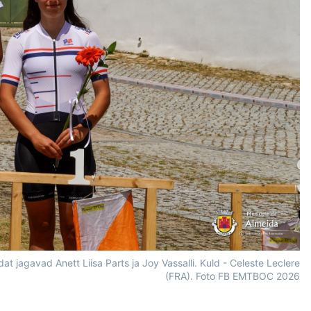
at jagavad Anett Liisa Parts ja Joy Vassalli. Kuld - Celeste Leclere
(FRA). Foto FB EMTBOC 2026