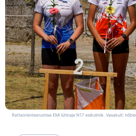
Rattaorienteerumise EMi lühiraja N17 esikolmik. Vasakult: hõbed