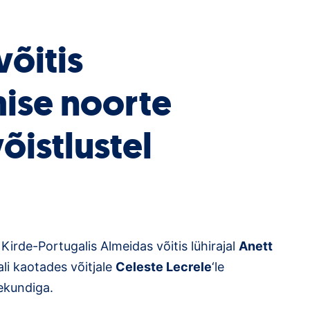
võitis
mise noorte
õistlustel
Kirde-Portugalis Almeidas võitis lühirajal
Anett
i kaotades võitjale
Celeste Lecrele
‘le
sekundiga.