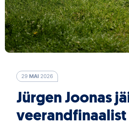
29
MAI
2026
Jürgen Joonas jäi
veerandfinaalist 