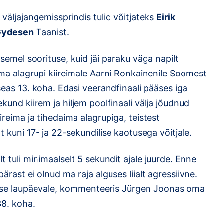
väljajangemissprindis tulid võitjateks
Eirik
 Gydesen
Taanist.
semel soorituse, kuid jäi paraku väga napilt
ma alagrupi kiireimale Aarni Ronkainenile Soomest
eas 13. koha. Edasi veerandfinaali pääses iga
ekund kiirem ja hiljem poolfinaali välja jõudnud
ireima ja tihedaima alagrupiga, teistest
 kuni 17- ja 22-sekundilise kaotusega võitjale.
lt tuli minimaalselt 5 sekundit ajale juurde. Enne
pärast ei olnud ma raja alguses liialt agressiivne.
use laupäevale, kommenteeris Jürgen Joonas oma
38. koha.