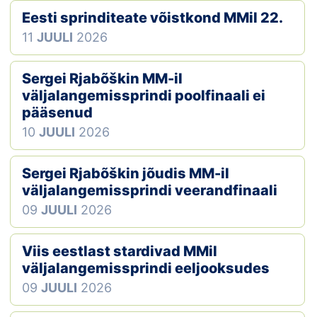
Eesti sprinditeate võistkond MMil 22.
Klubid
11
JUULI
2026
Suletud maastikud
Sergei Rjabõškin MM-il
Püsirajad
väljalangemissprindi poolfinaali ei
pääsenud
Ajalugu
10
JUULI
2026
Koolitused
Sergei Rjabõškin jõudis MM-il
väljalangemissprindi veerandfinaali
09
JUULI
2026
OTSI
Viis eestlast stardivad MMil
väljalangemissprindi eeljooksudes
09
JUULI
2026