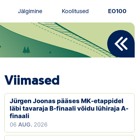
Jälgimine
Koolitused
EO100
Uudised
Alustajale
Orienteerujale
Viimased
Eesti Orienteerumine 100!
Toetamine
Jürgen Joonas pääses MK-etappidel
läbi tavaraja B-finaali võidu lühiraja A-
Telli litsents!
finaali
06
AUG.
2026
Noored