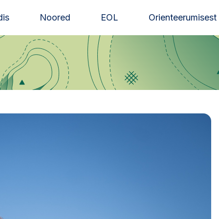
is
Noored
EOL
Orienteerumisest