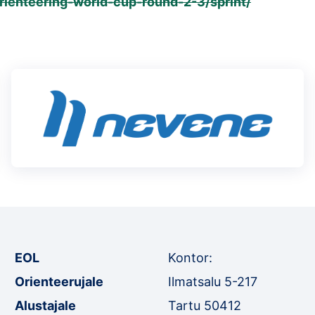
orienteering-world-cup-round-2-3/sprint/
EOL
Kontor:
Orienteerujale
Ilmatsalu 5-217
Alustajale
Tartu 50412