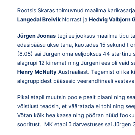
Rootsis Skaras toimuvnud maailma karikasarja 
Langedal Breivik
Norrast ja
Hedvig Valbjorn
Jürgen Joonas
tegi eeljooksus maailma tipu ta
edasipääsu ukse taha, kaotades 15 sekundit o
(8.05) sai Jürgen oma eeljooksus 44 startinu s
alagrupi 12 kiiremat ning Jürgeni ees oli vaid s
Henry McNulty
Austraaliast. Tegemist oli ka ki
alagruppidest pääsesid veerandfinaali vastavalt
Pikal etapil muutsin poole pealt plaani ning sea
võistlust teadsin, et vääratada ei tohi ning see
Võtan kõik hea kaasa ning pööran nüüd fook
sooritust. MK etapi üldarvestuses sai Jürgen 