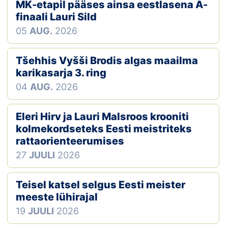
Loha
MK-etapil pääses ainsa eestlasena A-
finaali Lauri Sild
Kontakt
05
AUG.
2026
EOL
Tšehhis Vyšši Brodis algas maailma
karikasarja 3. ring
Galerii
04
AUG.
2026
Kaardid
Eleri Hirv ja Lauri Malsroos krooniti
Kalender
kolmekordseteks Eesti meistriteks
rattaorienteerumises
Koondised
27
JUULI
2026
Tule klubisse!
Teisel katsel selgus Eesti meister
meeste lühirajal
Tulemused
19
JUULI
2026
Dokumendid