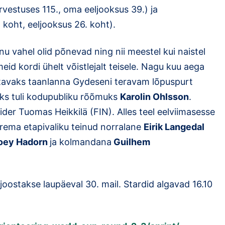
rvestuses 115., oma eeljooksus 39.) ja
 koht, eeljooksus 26. koht).
u vahel olid põnevad ning nii meestel kui naistel
itmeid kordi ühelt võistlejalt teisele. Nagu kuu aega
ustavaks taanlanna Gydeseni teravam lõpuspurt
aks tuli kodupubliku rõõmuks
Karolin Ohlsson
.
ider Tuomas Heikkilä (FIN). Alles teel eelviimasesse
parema etapivaliku teinud norralane
Eirik Langedal
oey Hadorn
ja kolmandana
Guilhem
joostakse laupäeval 30. mail. Stardid algavad 16.10