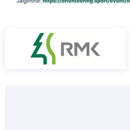
Jälgimine:
https://orienteering.sport/event/