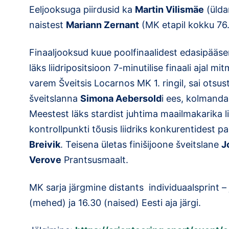
Eeljooksuga piirdusid ka
Martin Vilismäe
(ülda
naistest
Mariann Zernant
(MK etapil kokku 76.
Finaaljooksud kuue poolfinaalidest edasipääsen
läks liidripositsioon 7-minutilise finaali ajal m
varem Šveitsis Locarnos MK 1. ringil, sai ots
šveitslanna
Simona Aebersold
i ees, kolmand
Meestest läks stardist juhtima maailmakarika li
kontrollpunkti tõusis liidriks konkurentidest 
Breivik
. Teisena ületas finišijoone šveitslane
J
Verove
Prantsusmaalt.
MK sarja järgmine distants individuaalsprint – 
(mehed) ja 16.30 (naised) Eesti aja järgi.