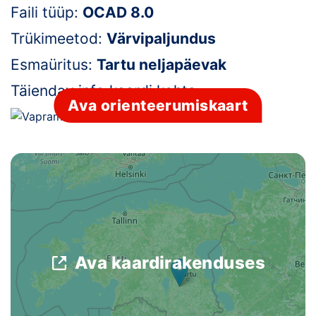
Faili tüüp:
OCAD 8.0
Klubid
Trükimeetod:
Värvipaljundus
Suletud maastikud
Esmaüritus:
Tartu neljapäevak
Täiendav info kaardi kohta:
-
Püsirajad
Ava orienteerumiskaart
Ajalugu
Koolitused
OTSI
Ava kaardirakenduses