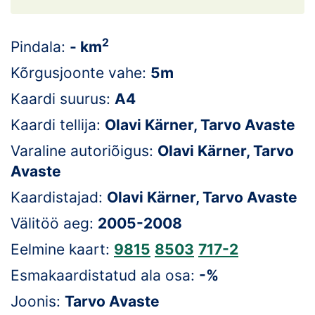
Loha
Kontakt
2
Pindala:
- km
EOL
Kõrgusjoonte vahe:
5m
Kaardi suurus:
A4
Galerii
Kaardi tellija:
Olavi Kärner, Tarvo Avaste
Kaardid
Varaline autoriõigus:
Olavi Kärner, Tarvo
Avaste
Kalender
Kaardistajad:
Olavi Kärner, Tarvo Avaste
Koondised
Välitöö aeg:
2005-2008
Tule klubisse!
Eelmine kaart:
9815
8503
717-2
Tulemused
Esmakaardistatud ala osa:
-%
Joonis:
Tarvo Avaste
Dokumendid