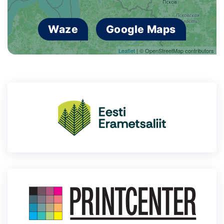
Waze
Google Maps
Leaflet
| © OpenStreetMap contributors