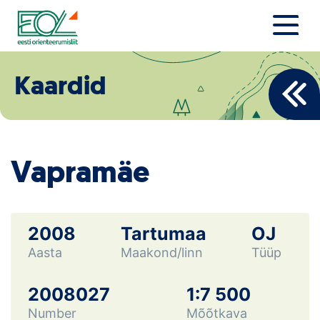
Liigu
sisu
juurde
Estonian Orienteering Federation
Uudised
Kaardid
Alustajale
Orienteerujale
Vapramäe
Eesti Orienteerumine 100!
Toetamine
2008
Tartumaa
OJ
Aasta
Maakond/linn
Tüüp
Telli litsents!
Noored
2008027
1:7 500
Number
Mõõtkava