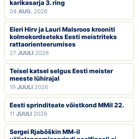
Loha
karikasarja 3. ring
04
AUG.
2026
Kontakt
Eleri Hirv ja Lauri Malsroos krooniti
EOL
kolmekordseteks Eesti meistriteks
rattaorienteerumises
Galerii
27
JUULI
2026
Kaardid
Teisel katsel selgus Eesti meister
Kalender
meeste lühirajal
19
JUULI
2026
Koondised
Eesti sprinditeate võistkond MMil 22.
Tule klubisse!
11
JUULI
2026
Tulemused
Sergei Rjabõškin MM-il
Dokumendid