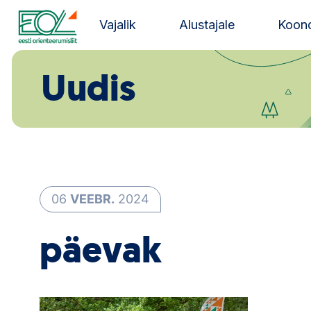
Liigu
sisu
Vajalik
Alustajale
Koond
juurde
Estonian Orienteering Federation
Uudis
06
VEEBR.
2024
päevak