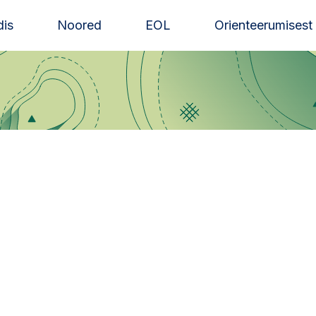
is
Noored
EOL
Orienteerumisest