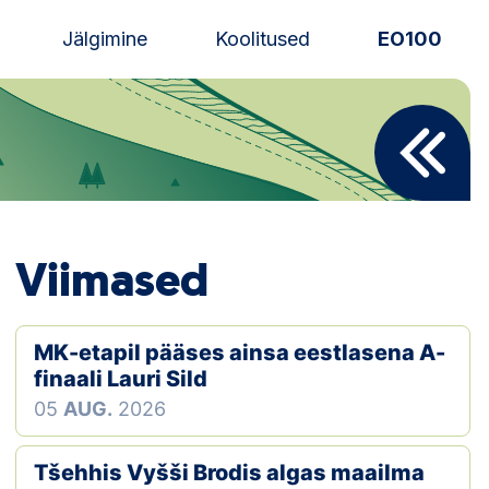
Jälgimine
Koolitused
EO100
Uudised
Alustajale
Orienteerujale
Viimased
Eesti Orienteerumine 100!
Toetamine
MK-etapil pääses ainsa eestlasena A-
finaali Lauri Sild
Telli litsents!
05
AUG.
2026
Noored
Tšehhis Vyšši Brodis algas maailma