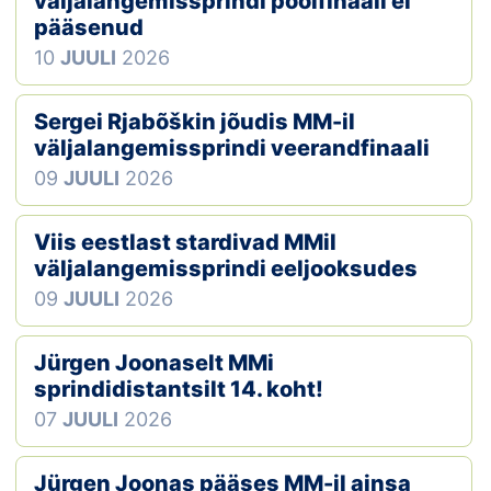
väljalangemissprindi poolfinaali ei
pääsenud
Klubid
10
JUULI
2026
Suletud maastikud
Sergei Rjabõškin jõudis MM-il
Püsirajad
väljalangemissprindi veerandfinaali
09
JUULI
2026
Ajalugu
Viis eestlast stardivad MMil
Koolitused
väljalangemissprindi eeljooksudes
09
JUULI
2026
OTSI
Jürgen Joonaselt MMi
sprindidistantsilt 14. koht!
07
JUULI
2026
Jürgen Joonas pääses MM-il ainsa