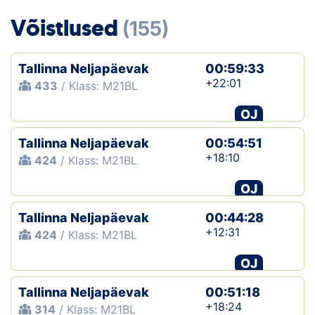
Loha
Võistlused
(155)
Kontakt
Tallinna Neljapäevak
00:59:33
EOL
+22:01
433
/ Klass: M21BL
Galerii
OJ
Kaardid
Tallinna Neljapäevak
00:54:51
+18:10
424
/ Klass: M21BL
Kalender
OJ
Koondised
Tallinna Neljapäevak
00:44:28
+12:31
424
/ Klass: M21BL
Tule klubisse!
OJ
Tulemused
Tallinna Neljapäevak
00:51:18
Dokumendid
+18:24
314
/ Klass: M21BL