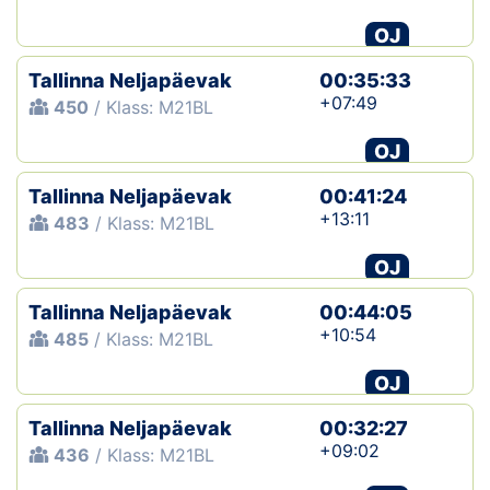
OJ
Klubid
Tallinna Neljapäevak
00:35:33
Suletud maastikud
+07:49
450
/ Klass: M21BL
Püsirajad
OJ
Tallinna Neljapäevak
Ajalugu
00:41:24
+13:11
483
/ Klass: M21BL
Koolitused
OJ
Tallinna Neljapäevak
00:44:05
OTSI
+10:54
485
/ Klass: M21BL
OJ
Tallinna Neljapäevak
00:32:27
+09:02
436
/ Klass: M21BL