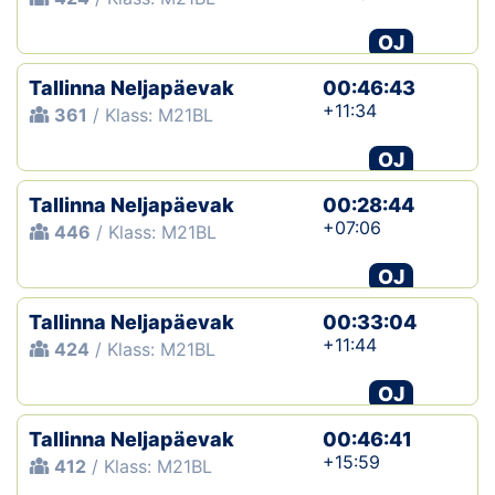
OJ
Tallinna Neljapäevak
00:46:43
+11:34
361
/ Klass: M21BL
OJ
Tallinna Neljapäevak
00:28:44
+07:06
446
/ Klass: M21BL
OJ
Tallinna Neljapäevak
00:33:04
+11:44
424
/ Klass: M21BL
OJ
Tallinna Neljapäevak
00:46:41
+15:59
412
/ Klass: M21BL