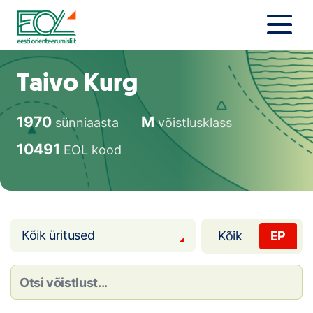
Liigu
sisu
juurde
Estonian Orienteering Federation
Uudised
Taivo Kurg
Alustajale
1970
M
sünniaasta
võistlusklass
Orienteerujale
10491
EOL kood
Eesti Orienteerumine 100!
Toetamine
Kõik üritused
Kõik
EP
Telli litsents!
Noored