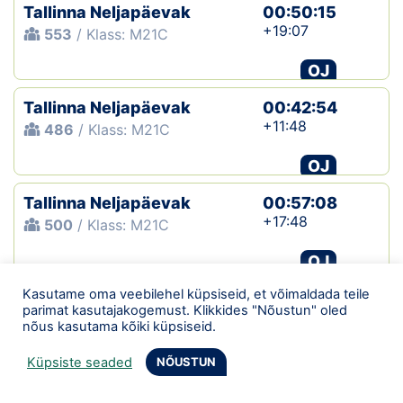
Tallinna Neljapäevak
00:50:15
+19:07
553
/ Klass: M21C
OJ
Tallinna Neljapäevak
00:42:54
+11:48
486
/ Klass: M21C
OJ
Tallinna Neljapäevak
00:57:08
+17:48
500
/ Klass: M21C
OJ
Kasutame oma veebilehel küpsiseid, et võimaldada teile
Tallinna Neljapäevak
01:05:18
parimat kasutajakogemust. Klikkides "Nõustun" oled
+23:58
673
/ Klass: M21C
nõus kasutama kõiki küpsiseid.
OJ
Küpsiste seaded
NÕUSTUN
Tallinna Neljapäevak
00:40:17