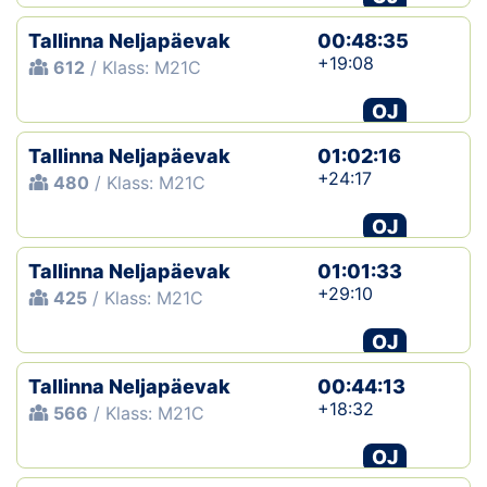
Tallinna Neljapäevak
00:48:35
+19:08
612
/ Klass: M21C
OJ
Tallinna Neljapäevak
01:02:16
+24:17
480
/ Klass: M21C
OJ
Tallinna Neljapäevak
01:01:33
+29:10
425
/ Klass: M21C
OJ
Tallinna Neljapäevak
00:44:13
+18:32
566
/ Klass: M21C
OJ