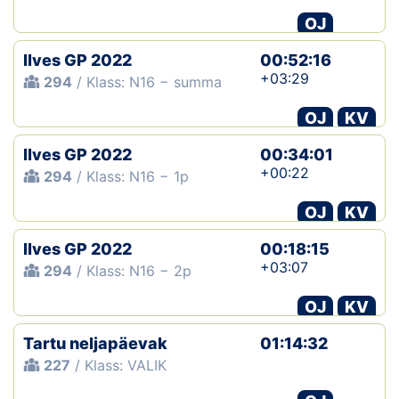
OJ
Ilves GP 2022
00:52:16
+03:29
294
/ Klass: N16 − summa
OJ
KV
Ilves GP 2022
00:34:01
+00:22
294
/ Klass: N16 − 1p
OJ
KV
Ilves GP 2022
00:18:15
+03:07
294
/ Klass: N16 − 2p
OJ
KV
Tartu neljapäevak
01:14:32
227
/ Klass: VALIK