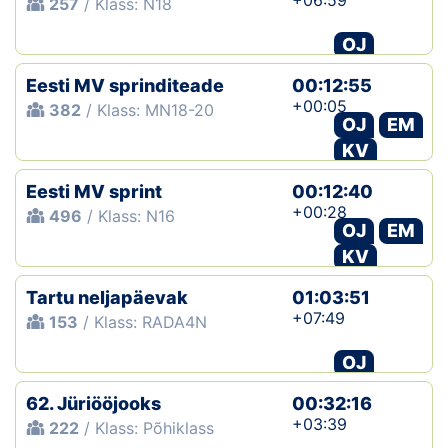
+06:59
257
/ Klass: N18
OJ
Eesti MV sprinditeade
00:12:55
+00:05
382
/ Klass: MN18-20
OJ
EM
KV
Eesti MV sprint
00:12:40
+00:28
496
/ Klass: N16
OJ
EM
KV
Tartu neljapäevak
01:03:51
+07:49
153
/ Klass: RADA4N
OJ
62. Jüriööjooks
00:32:16
+03:39
222
/ Klass: Põhiklass