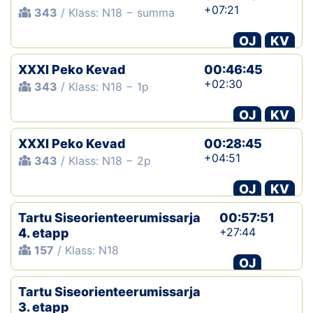
+07:21
343
/ Klass: N18 − summa
OJ
KV
XXXI Peko Kevad
00:46:45
+02:30
343
/ Klass: N18 − 1p
OJ
KV
XXXI Peko Kevad
00:28:45
+04:51
343
/ Klass: N18 − 2p
OJ
KV
Tartu Siseorienteerumissarja
00:57:51
+27:44
4. etapp
157
/ Klass: N18
OJ
Tartu Siseorienteerumissarja
3. etapp