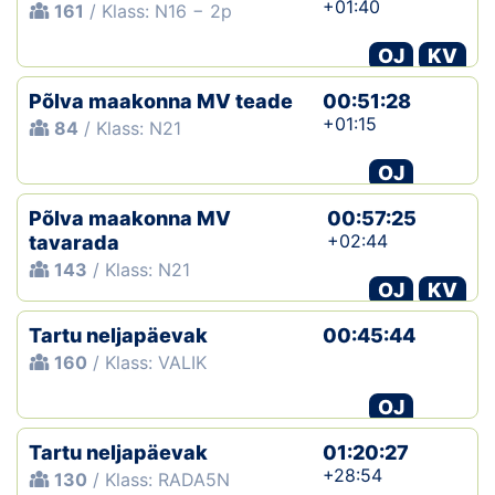
+01:40
161
/ Klass: N16 − 2p
OJ
KV
Põlva maakonna MV teade
00:51:28
+01:15
84
/ Klass: N21
OJ
Põlva maakonna MV
00:57:25
+02:44
tavarada
143
/ Klass: N21
OJ
KV
Tartu neljapäevak
00:45:44
160
/ Klass: VALIK
OJ
Tartu neljapäevak
01:20:27
+28:54
130
/ Klass: RADA5N