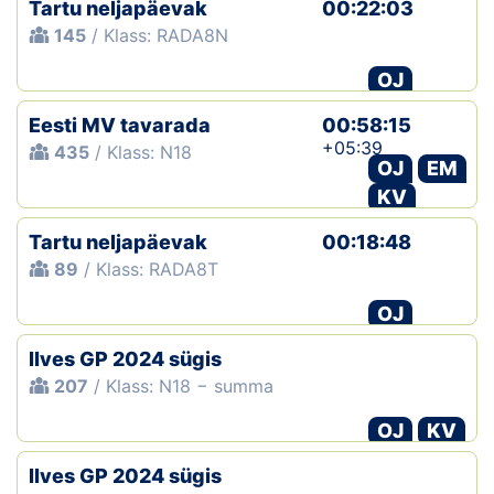
Tartu neljapäevak
00:22:03
145
/ Klass: RADA8N
OJ
Eesti MV tavarada
00:58:15
+05:39
435
/ Klass: N18
OJ
EM
KV
Tartu neljapäevak
00:18:48
89
/ Klass: RADA8T
OJ
Ilves GP 2024 sügis
207
/ Klass: N18 − summa
OJ
KV
Ilves GP 2024 sügis