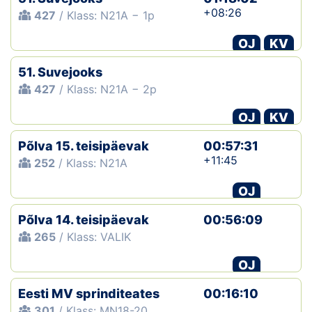
+08:26
427
/ Klass: N21A − 1p
Klubid
OJ
KV
Suletud maastikud
51. Suvejooks
427
/ Klass: N21A − 2p
Püsirajad
OJ
KV
Ajalugu
Põlva 15. teisipäevak
00:57:31
Koolitused
+11:45
252
/ Klass: N21A
OJ
OTSI
Põlva 14. teisipäevak
00:56:09
265
/ Klass: VALIK
OJ
Eesti MV sprinditeates
00:16:10
301
/ Klass: MN18-20