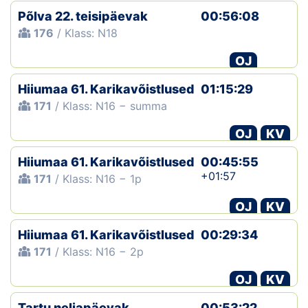
Põlva 22. teisipäevak
00:56:08
176
/ Klass: N18
OJ
Hiiumaa 61. Karikavõistlused
01:15:29
171
/ Klass: N16 − summa
OJ
KV
Hiiumaa 61. Karikavõistlused
00:45:55
+01:57
171
/ Klass: N16 − 1p
OJ
KV
Hiiumaa 61. Karikavõistlused
00:29:34
171
/ Klass: N16 − 2p
OJ
KV
Tartu neljapäevak
00:53:22