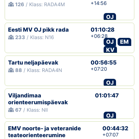
+14:56
126
/ Klass: RADA4M
OJ
Eesti MV OJ pikk rada
01:10:28
+06:28
233
/ Klass: N16
OJ
EM
KV
Tartu neljapäevak
00:56:55
+07:20
88
/ Klass: RADA4N
OJ
Viljandimaa
01:01:47
orienteerumispäevak
67
/ Klass: NII
OJ
EMV noorte- ja veteranide
00:44:32
+07:07
teateorienteerumine