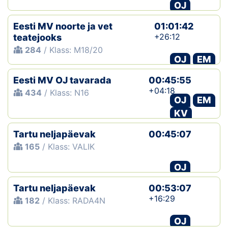
OJ
Eesti MV noorte ja vet
01:01:42
+26:12
teatejooks
284
/ Klass: M18/20
OJ
EM
Eesti MV OJ tavarada
00:45:55
+04:18
434
/ Klass: N16
OJ
EM
KV
Tartu neljapäevak
00:45:07
165
/ Klass: VALIK
OJ
Tartu neljapäevak
00:53:07
+16:29
182
/ Klass: RADA4N
OJ