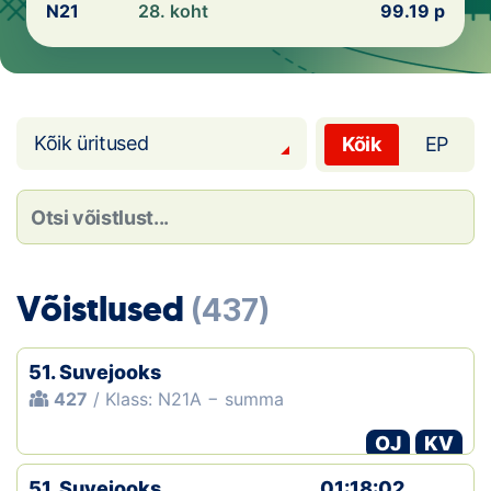
Loha
N21
28. koht
99.19 p
Kontakt
EOL
Kõik üritused
Kõik
EP
Galerii
Kaardid
Kalender
Võistlused
(437)
Koondised
51. Suvejooks
Tule klubisse!
427
/ Klass: N21A − summa
Tulemused
OJ
KV
Dokumendid
51. Suvejooks
01:18:02