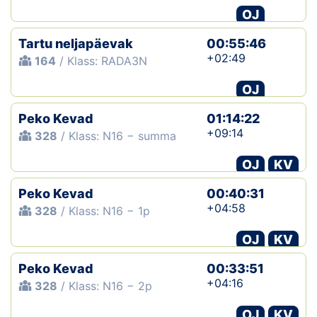
OJ
Tartu neljapäevak
00:55:46
+02:49
164
/ Klass: RADA3N
OJ
Peko Kevad
01:14:22
+09:14
328
/ Klass: N16 − summa
OJ
KV
Peko Kevad
00:40:31
+04:58
328
/ Klass: N16 − 1p
OJ
KV
Peko Kevad
00:33:51
+04:16
328
/ Klass: N16 − 2p
OJ
KV