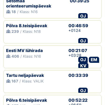
Setomaa
00:39:25
orienteerumispäevak
18
/ Klass: N16
OJ
Põlva 8.teisipäevak
00:46:59
+01:24
239
/ Klass: N18
OJ
Eesti MV lühirada
00:21:07
+03:28
406
/ Klass: N16
OJ
EM
KV
Tartu neljapäevak
00:33:39
167
/ Klass: VALIK
OJ
Põlva 6.teisipäevak
00:52:22