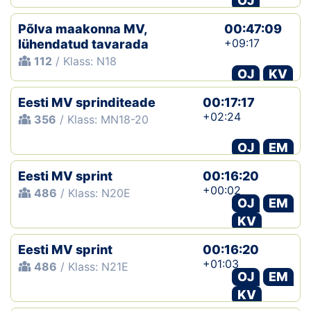
OJ
Põlva maakonna MV,
00:47:09
+09:17
lühendatud tavarada
112
/ Klass: N18
OJ
KV
Eesti MV sprinditeade
00:17:17
+02:24
356
/ Klass: MN18-20
OJ
EM
Eesti MV sprint
00:16:20
+00:02
486
/ Klass: N20E
OJ
EM
KV
Eesti MV sprint
00:16:20
+01:03
486
/ Klass: N21E
OJ
EM
KV