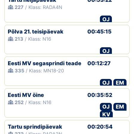
227
/ Klass: RADA4N
OJ
Põlva 21. teisipäevak
00:45:15
213
/ Klass: N16
OJ
Eesti MV segasprindi teade
00:12:27
335
/ Klass: MN18-20
OJ
EM
Eesti MV öine
00:35:52
252
/ Klass: N16
OJ
EM
KV
Tartu sprindipäevak
00:20:54