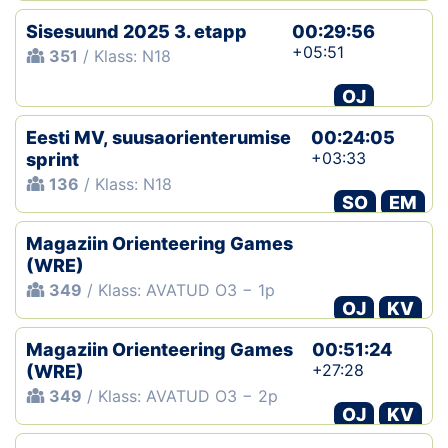
Sisesuund 2025 3. etapp
00:29:56
+05:51
351
/ Klass: N18
OJ
Eesti MV, suusaorienterumise
00:24:05
+03:33
sprint
136
/ Klass: N18
SO
EM
Magaziin Orienteering Games
(WRE)
349
/ Klass: AVATUD O3 − 1p
OJ
KV
Magaziin Orienteering Games
00:51:24
+27:28
(WRE)
349
/ Klass: AVATUD O3 − 2p
OJ
KV