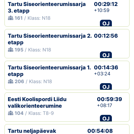
Tartu Siseorienteerumissarja
00:29:12
+10:59
3. etapp
161
/ Klass: N18
OJ
Tartu Siseorienteerumissarja 2.
00:12:56
etapp
195
/ Klass: N18
OJ
Tartu Siseorienteerumissarja 1.
00:14:36
+03:24
etapp
206
/ Klass: N18
OJ
Eesti Koolispordi Liidu
00:59:39
+08:17
valikorienteerumine
104
/ Klass: T8-9
OJ
Tartu neljapäevak
00:54:08