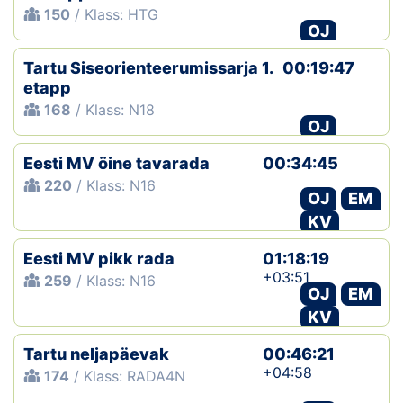
150
/ Klass: HTG
OJ
Tartu Siseorienteerumissarja 1.
00:19:47
etapp
168
/ Klass: N18
OJ
Eesti MV öine tavarada
00:34:45
220
/ Klass: N16
OJ
EM
KV
Eesti MV pikk rada
01:18:19
+03:51
259
/ Klass: N16
OJ
EM
KV
Tartu neljapäevak
00:46:21
+04:58
174
/ Klass: RADA4N