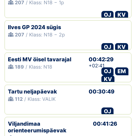
207
/ Klass: N18 − 1p
OJ
KV
Ilves GP 2024 sügis
207
/ Klass: N18 − 2p
OJ
KV
Eesti MV öisel tavarajal
00:42:29
+02:41
189
/ Klass: N18
OJ
EM
KV
Tartu neljapäevak
00:30:49
112
/ Klass: VALIK
OJ
Viljandimaa
00:41:26
orienteerumispäevak