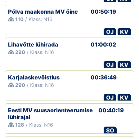
Põlva maakonna MV öine
00:50:19
110
/ Klass: N16
OJ
KV
Lihavõtte lühirada
01:00:02
290
/ Klass: N16
OJ
KV
Karjalaskevõistlus
00:36:49
290
/ Klass: N16
OJ
KV
Eesti MV suusaorienteerumise
00:40:19
lühirajal
128
/ Klass: N16
SO