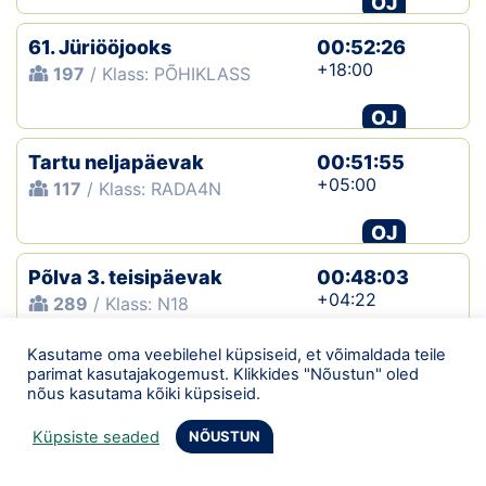
OJ
61. Jüriööjooks
00:52:26
+18:00
197
/ Klass: PÕHIKLASS
OJ
Tartu neljapäevak
00:51:55
+05:00
117
/ Klass: RADA4N
OJ
Põlva 3. teisipäevak
00:48:03
+04:22
289
/ Klass: N18
OJ
Kasutame oma veebilehel küpsiseid, et võimaldada teile
parimat kasutajakogemust. Klikkides "Nõustun" oled
Põlva 1. teisipäevak
00:48:08
nõus kasutama kõiki küpsiseid.
196
/ Klass: N16
Küpsiste seaded
NÕUSTUN
OJ