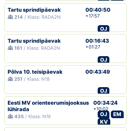
Tartu sprindipäevak
00:40:50
+17:57
214
/ Klass: RADA2N
OJ
Tartu sprindipäevak
00:16:43
+01:27
161
/ Klass: RADA2N
OJ
Põlva 10. teisipäevak
00:43:49
251
/ Klass: N18
OJ
Eesti MV orienteerumisjooksus
00:34:24
+10:02
lühirada
OJ
EM
435
/ Klass: N16
KV