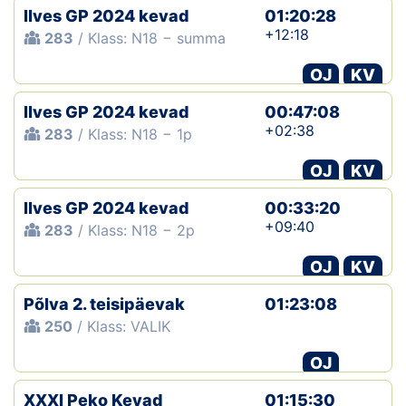
Ilves GP 2024 kevad
01:20:28
+12:18
283
/ Klass: N18 − summa
OJ
KV
Ilves GP 2024 kevad
00:47:08
+02:38
283
/ Klass: N18 − 1p
OJ
KV
Ilves GP 2024 kevad
00:33:20
+09:40
283
/ Klass: N18 − 2p
OJ
KV
Põlva 2. teisipäevak
01:23:08
250
/ Klass: VALIK
OJ
XXXI Peko Kevad
01:15:30