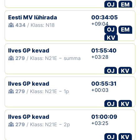
OJ
EM
Eesti MV lühirada
00:34:05
+09:04
434
/ Klass: N18
OJ
EM
KV
Ilves GP kevad
01:55:40
+03:28
279
/ Klass: N21E − summa
OJ
KV
Ilves GP kevad
00:55:31
+00:03
279
/ Klass: N21E − 1p
OJ
KV
Ilves GP kevad
01:00:09
+03:25
279
/ Klass: N21E − 2p
OJ
KV