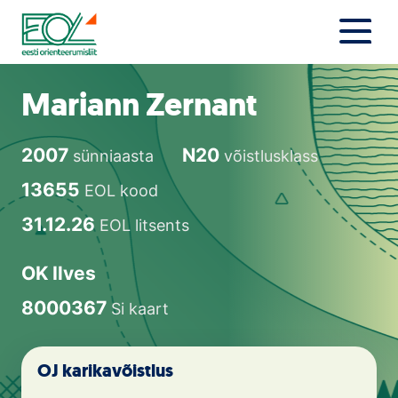
Liigu
sisu
juurde
Estonian Orienteering Federation
Uudised
Mariann Zernant
Alustajale
2007
N20
sünniaasta
võistlusklass
Orienteerujale
13655
EOL kood
Eesti Orienteerumine 100!
31.12.26
EOL litsents
Toetamine
OK Ilves
8000367
Si kaart
Telli litsents!
Noored
OJ karikavõistlus