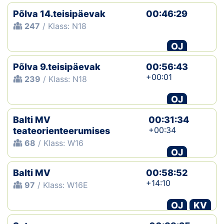
Põlva 14.teisipäevak
00:46:29
247
/ Klass: N18
OJ
Põlva 9.teisipäevak
00:56:43
+00:01
239
/ Klass: N18
OJ
Balti MV
00:31:34
+00:34
teateorienteerumises
68
/ Klass: W16
OJ
Balti MV
00:58:52
+14:10
97
/ Klass: W16E
OJ
KV