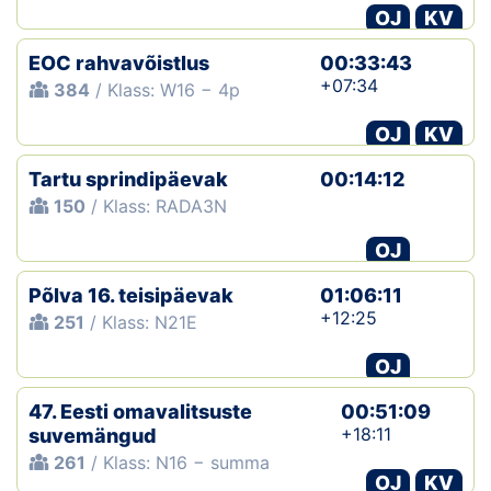
OJ
KV
EOC rahvavõistlus
00:33:43
+07:34
384
/ Klass: W16 − 4p
OJ
KV
Tartu sprindipäevak
00:14:12
150
/ Klass: RADA3N
OJ
Põlva 16. teisipäevak
01:06:11
+12:25
251
/ Klass: N21E
OJ
47. Eesti omavalitsuste
00:51:09
+18:11
suvemängud
261
/ Klass: N16 − summa
OJ
KV