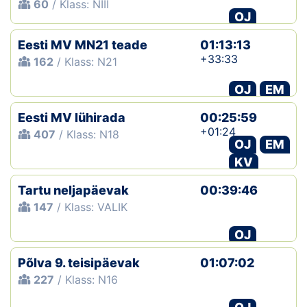
60
/ Klass: NIII
OJ
Eesti MV MN21 teade
01:13:13
+33:33
162
/ Klass: N21
OJ
EM
Eesti MV lühirada
00:25:59
+01:24
407
/ Klass: N18
OJ
EM
KV
Tartu neljapäevak
00:39:46
147
/ Klass: VALIK
OJ
Põlva 9. teisipäevak
01:07:02
227
/ Klass: N16