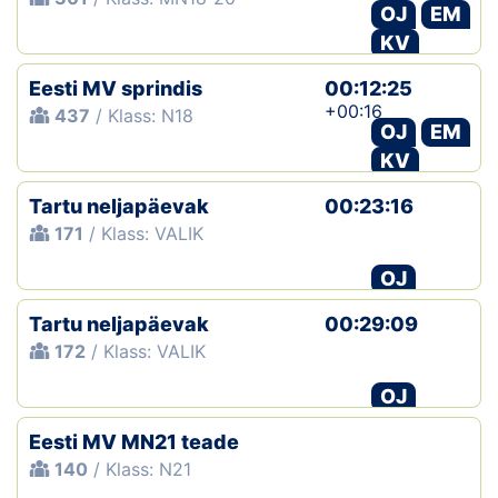
OJ
EM
KV
Eesti MV sprindis
00:12:25
+00:16
437
/ Klass: N18
OJ
EM
KV
Tartu neljapäevak
00:23:16
171
/ Klass: VALIK
OJ
Tartu neljapäevak
00:29:09
172
/ Klass: VALIK
OJ
Eesti MV MN21 teade
140
/ Klass: N21