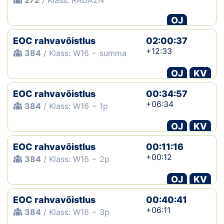
272
/ Klass: RADA2N
OJ
EOC rahvavõistlus
02:00:37
+12:33
384
/ Klass: W16 − summa
OJ
KV
EOC rahvavõistlus
00:34:57
+06:34
384
/ Klass: W16 − 1p
OJ
KV
EOC rahvavõistlus
00:11:16
+00:12
384
/ Klass: W16 − 2p
OJ
KV
EOC rahvavõistlus
00:40:41
+06:11
384
/ Klass: W16 − 3p