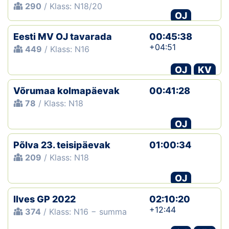
290
/ Klass: N18/20
OJ
Eesti MV OJ tavarada
00:45:38
+04:51
449
/ Klass: N16
OJ
KV
Võrumaa kolmapäevak
00:41:28
78
/ Klass: N18
OJ
Põlva 23. teisipäevak
01:00:34
209
/ Klass: N18
OJ
Ilves GP 2022
02:10:20
+12:44
374
/ Klass: N16 − summa