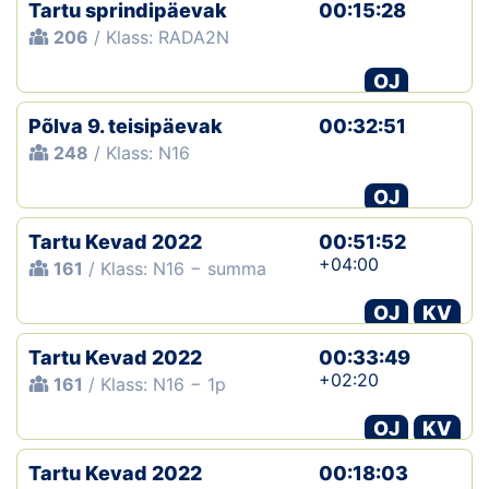
Tartu sprindipäevak
00:15:28
206
/ Klass: RADA2N
OJ
Põlva 9. teisipäevak
00:32:51
248
/ Klass: N16
OJ
Tartu Kevad 2022
00:51:52
+04:00
161
/ Klass: N16 − summa
OJ
KV
Tartu Kevad 2022
00:33:49
+02:20
161
/ Klass: N16 − 1p
OJ
KV
Tartu Kevad 2022
00:18:03