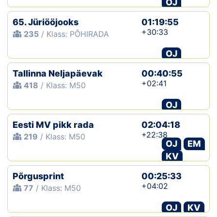
OJ
Klubid
65. Jüriööjooks
01:19:55
+30:33
235
/ Klass: PÕHIRADA
Suletud maastikud
OJ
Püsirajad
Tallinna Neljapäevak
00:40:55
+02:41
418
/ Klass: M50
Ajalugu
OJ
Koolitused
Eesti MV pikk rada
02:04:18
+22:38
219
/ Klass: M50
OTSI
OJ
EM
KV
Põrgusprint
00:25:33
+04:02
77
/ Klass: M50
OJ
KV