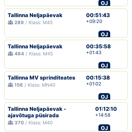
OJ
Tallinna Neljapäevak
00:51:43
+09:20
289
/ Klass: M45
OJ
Tallinna Neljapäevak
00:35:58
+01:43
464
/ Klass: M45
OJ
Tallinna MV sprinditeates
00:15:38
+01:02
156
/ Klass: MN40
OJ
Tallinna Neljapäevak -
01:12:10
+14:58
ajavõtuga püsirada
370
/ Klass: M40
OJ