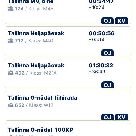
Tallinna MV, öine
00:54:47
+10:24
124
/ Klass: M45
OJ
KV
Tallinna Neljapäevak
00:50:56
+05:14
712
/ Klass: M40
OJ
Tallinna Neljapäevak
01:30:32
+36:49
402
/ Klass: M21A
OJ
Tallinna O-nädal, lühirada
652
/ Klass: W12
OJ
KV
Tallinna O-nädal, 100KP