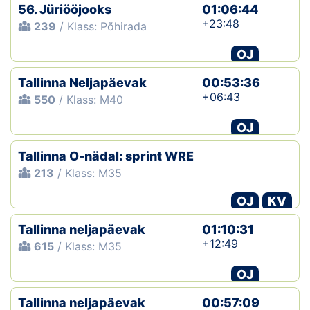
56. Jüriööjooks
01:06:44
+23:48
239
/ Klass: Põhirada
OJ
Tallinna Neljapäevak
00:53:36
+06:43
550
/ Klass: M40
OJ
Tallinna O-nädal: sprint WRE
213
/ Klass: M35
OJ
KV
Tallinna neljapäevak
01:10:31
+12:49
615
/ Klass: M35
OJ
Tallinna neljapäevak
00:57:09