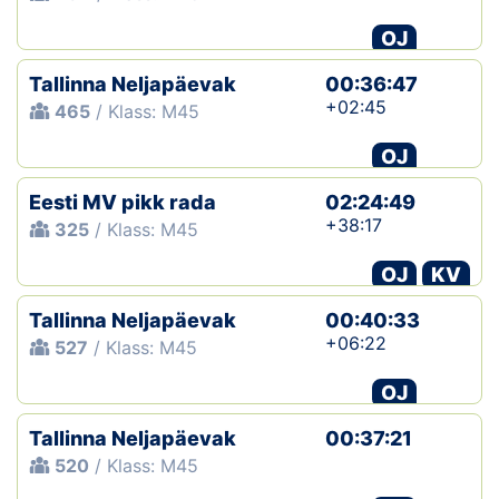
OJ
Tallinna Neljapäevak
00:36:47
+02:45
465
/ Klass: M45
OJ
Eesti MV pikk rada
02:24:49
+38:17
325
/ Klass: M45
OJ
KV
Tallinna Neljapäevak
00:40:33
+06:22
527
/ Klass: M45
OJ
Tallinna Neljapäevak
00:37:21
520
/ Klass: M45