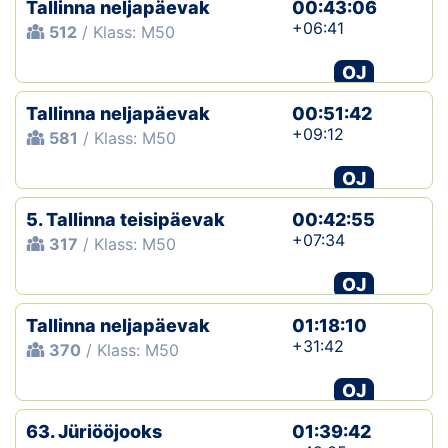
Tallinna neljapäevak
00:43:06
+06:41
512
/ Klass: M50
OJ
Tallinna neljapäevak
00:51:42
+09:12
581
/ Klass: M50
OJ
5. Tallinna teisipäevak
00:42:55
+07:34
317
/ Klass: M50
OJ
Tallinna neljapäevak
01:18:10
+31:42
370
/ Klass: M50
OJ
63. Jüriööjooks
01:39:42