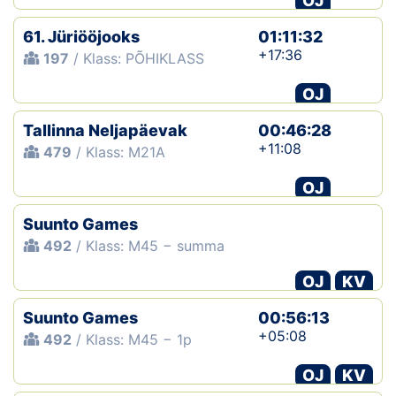
OJ
61. Jüriööjooks
01:11:32
+17:36
197
/ Klass: PÕHIKLASS
OJ
Tallinna Neljapäevak
00:46:28
+11:08
479
/ Klass: M21A
OJ
Suunto Games
492
/ Klass: M45 − summa
OJ
KV
Suunto Games
00:56:13
+05:08
492
/ Klass: M45 − 1p
OJ
KV