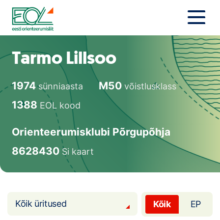
Liigu
sisu
juurde
Estonian Orienteering Federation
Uudised
Tarmo Lillsoo
Alustajale
1974
M50
sünniaasta
võistlusklass
Orienteerujale
1388
EOL kood
Eesti Orienteerumine 100!
Orienteerumisklubi Põrgupõhja
Toetamine
8628430
Si kaart
Telli litsents!
Noored
Kõik üritused
Kõik
EP