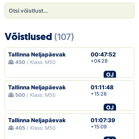
Loha
Kontakt
EOL
Võistlused
(107)
Galerii
Tallinna Neljapäevak
00:47:52
Kaardid
+04:28
450
/ Klass: M50
OJ
Kalender
Tallinna Neljapäevak
01:11:48
Koondised
+15:28
500
/ Klass: M50
Tule klubisse!
OJ
Tallinna Neljapäevak
Tulemused
01:07:39
+15:09
405
/ Klass: M50
Dokumendid