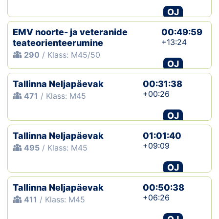
OJ
EMV noorte- ja veteranide
00:49:59
+13:24
teateorienteerumine
290
/ Klass: M45/50
OJ
Tallinna Neljapäevak
00:31:38
+00:26
471
/ Klass: M45
OJ
Tallinna Neljapäevak
01:01:40
+09:09
495
/ Klass: M45
OJ
Tallinna Neljapäevak
00:50:38
+06:26
411
/ Klass: M45