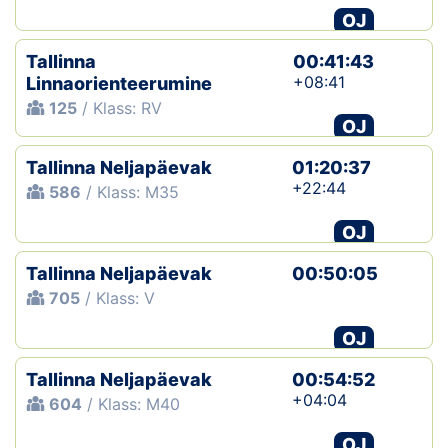
OJ
Tallinna
00:41:43
+08:41
Linnaorienteerumine
125
/ Klass: RV
OJ
Tallinna Neljapäevak
01:20:37
+22:44
586
/ Klass: M35
OJ
Tallinna Neljapäevak
00:50:05
705
/ Klass: V
OJ
Tallinna Neljapäevak
00:54:52
+04:04
604
/ Klass: M40
OJ