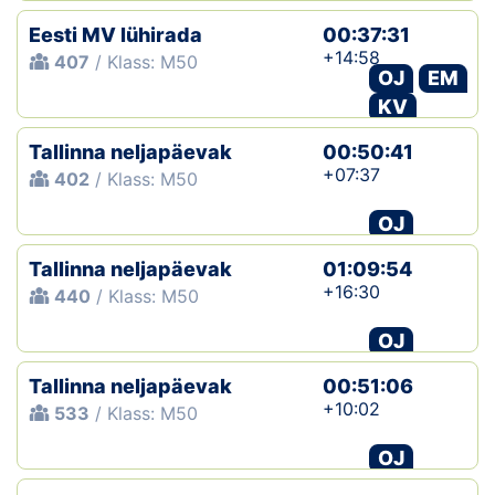
Eesti MV lühirada
00:37:31
+14:58
407
/ Klass: M50
OJ
EM
KV
Tallinna neljapäevak
00:50:41
+07:37
402
/ Klass: M50
OJ
Tallinna neljapäevak
01:09:54
+16:30
440
/ Klass: M50
OJ
Tallinna neljapäevak
00:51:06
+10:02
533
/ Klass: M50
OJ