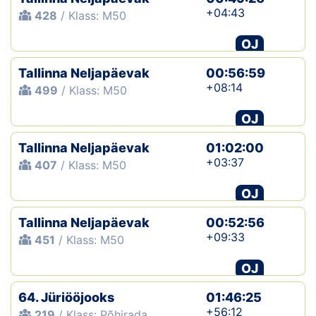
+04:43
428
/ Klass: M50
OJ
Tallinna Neljapäevak
00:56:59
+08:14
499
/ Klass: M50
OJ
Tallinna Neljapäevak
01:02:00
+03:37
407
/ Klass: M50
OJ
Tallinna Neljapäevak
00:52:56
+09:33
451
/ Klass: M50
OJ
64. Jüriööjooks
01:46:25
+56:12
219
/ Klass: Põhirada