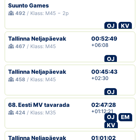
Suunto Games
492
/ Klass: M45 − 2p
OJ
KV
Tallinna Neljapäevak
00:52:49
+06:08
467
/ Klass: M45
OJ
Tallinna Neljapäevak
00:45:43
+02:30
458
/ Klass: M45
OJ
68. Eesti MV tavarada
02:47:28
+01:12:21
424
/ Klass: M35
OJ
EM
KV
Tallinna Neljapäevak
01:01:02