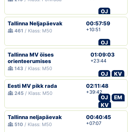
OJ
Tallinna Neljapäevak
00:57:59
+10:51
461
/ Klass: M50
OJ
Tallinna MV öises
01:09:03
+23:44
orienteerumises
143
/ Klass: M50
OJ
KV
Eesti MV pikk rada
02:11:48
+39:42
245
/ Klass: M50
OJ
EM
KV
Tallinna neljapäevak
00:40:45
+07:07
510
/ Klass: M50