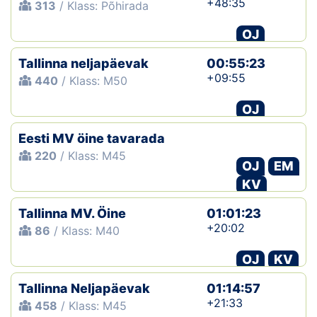
+48:35
313
/ Klass: Põhirada
OJ
Tallinna neljapäevak
00:55:23
+09:55
440
/ Klass: M50
OJ
Eesti MV öine tavarada
220
/ Klass: M45
OJ
EM
KV
Tallinna MV. Öine
01:01:23
+20:02
86
/ Klass: M40
OJ
KV
Tallinna Neljapäevak
01:14:57
+21:33
458
/ Klass: M45