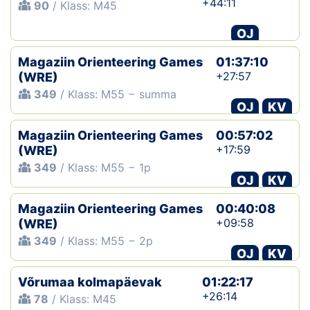
+44:11
90
/ Klass: M45
OJ
Magaziin Orienteering Games
01:37:10
+27:57
(WRE)
349
/ Klass: M55 − summa
OJ
KV
Magaziin Orienteering Games
00:57:02
+17:59
(WRE)
349
/ Klass: M55 − 1p
OJ
KV
Magaziin Orienteering Games
00:40:08
+09:58
(WRE)
349
/ Klass: M55 − 2p
OJ
KV
Võrumaa kolmapäevak
01:22:17
+26:14
78
/ Klass: M45