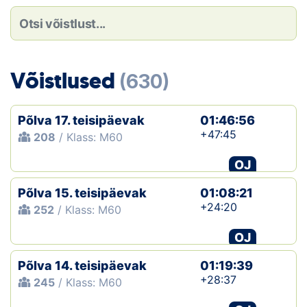
Loha
Kontakt
EOL
Võistlused
(630)
Galerii
Põlva 17. teisipäevak
01:46:56
Kaardid
+47:45
208
/ Klass: M60
OJ
Kalender
Põlva 15. teisipäevak
01:08:21
Koondised
+24:20
252
/ Klass: M60
Tule klubisse!
OJ
Põlva 14. teisipäevak
Tulemused
01:19:39
+28:37
245
/ Klass: M60
Dokumendid