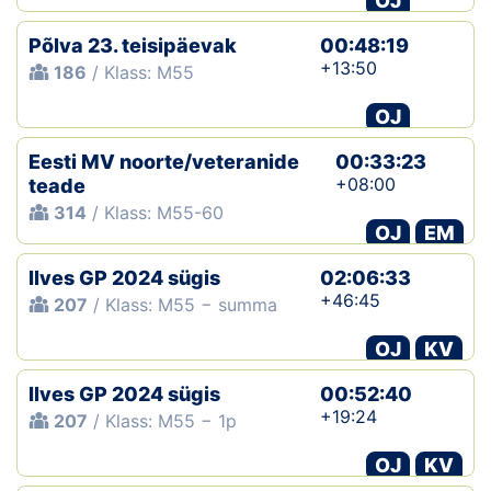
OJ
Põlva 23. teisipäevak
00:48:19
+13:50
186
/ Klass: M55
OJ
Eesti MV noorte/veteranide
00:33:23
+08:00
teade
314
/ Klass: M55-60
OJ
EM
Ilves GP 2024 sügis
02:06:33
+46:45
207
/ Klass: M55 − summa
OJ
KV
Ilves GP 2024 sügis
00:52:40
+19:24
207
/ Klass: M55 − 1p
OJ
KV