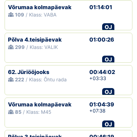
Võrumaa kolmapäevak
01:14:01
109
/ Klass: VABA
OJ
Põlva 4.teisipäevak
01:00:26
299
/ Klass: VALIK
OJ
62. Jüriööjooks
00:44:02
+03:33
222
/ Klass: Õhtu rada
OJ
Võrumaa kolmapäevak
01:04:39
+07:38
85
/ Klass: M45
OJ
Põlva 3.teisipäevak
00:46:19