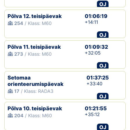
OJ
Põlva 12. teisipäevak
01:06:19
+14:11
254
/ Klass: M60
OJ
Põlva 11. teisipäevak
01:09:32
+32:05
273
/ Klass: M60
OJ
Setomaa
01:37:25
+33:40
orienteerumispäevak
17
/ Klass: RADA3
OJ
Põlva 10. teisipäevak
01:21:55
+35:12
204
/ Klass: M60
OJ