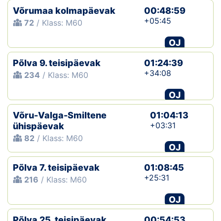
Võrumaa kolmapäevak
00:48:59
+05:45
72
/ Klass: M60
OJ
Põlva 9. teisipäevak
01:24:39
+34:08
234
/ Klass: M60
OJ
Võru-Valga-Smiltene
01:04:13
+03:31
ühispäevak
82
/ Klass: M60
OJ
Põlva 7. teisipäevak
01:08:45
+25:31
216
/ Klass: M60
OJ
Põlva 25. teisipäevak
00:54:53