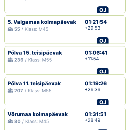
OJ
5. Valgamaa kolmapäevak
01:21:54
+29:53
55
/ Klass: M45
OJ
Põlva 15. teisipäevak
01:06:41
+11:54
236
/ Klass: M55
OJ
Põlva 11. teisipäevak
01:19:26
+26:36
207
/ Klass: M55
OJ
Võrumaa kolmapäevak
01:31:51
+28:49
80
/ Klass: M45