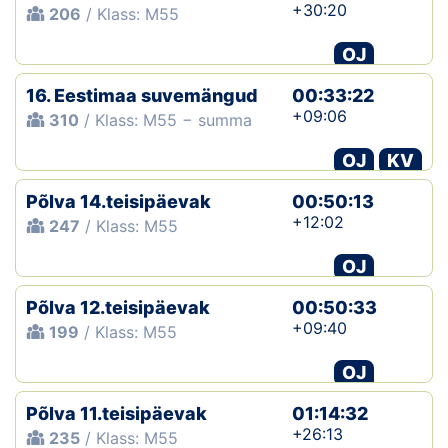
+30:20
206
/ Klass: M55
OJ
16. Eestimaa suvemängud
00:33:22
+09:06
310
/ Klass: M55 − summa
OJ
KV
Põlva 14.teisipäevak
00:50:13
+12:02
247
/ Klass: M55
OJ
Põlva 12.teisipäevak
00:50:33
+09:40
199
/ Klass: M55
OJ
Põlva 11.teisipäevak
01:14:32
+26:13
235
/ Klass: M55