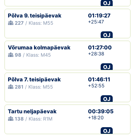
OJ
Põlva 9. teisipäevak
01:19:27
+25:47
227
/ Klass: M55
OJ
Võrumaa kolmapäevak
01:27:00
+28:38
98
/ Klass: M45
OJ
Põlva 7. teisipäevak
01:46:11
+52:55
281
/ Klass: M55
OJ
Tartu neljapäevak
00:39:05
+18:20
138
/ Klass: R1M
OJ