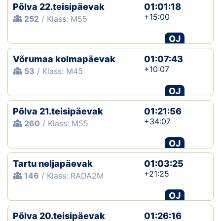
Põlva 22.teisipäevak
01:01:18
+15:00
252
/ Klass: M55
OJ
Võrumaa kolmapäevak
01:07:43
+10:07
53
/ Klass: M45
OJ
Põlva 21.teisipäevak
01:21:56
+34:07
260
/ Klass: M55
OJ
Tartu neljapäevak
01:03:25
+21:25
146
/ Klass: RADA2M
OJ
Põlva 20.teisipäevak
01:26:16