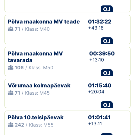
OJ
Põlva maakonna MV teade
01:32:22
+43:18
71
/ Klass: M40
OJ
Põlva maakonna MV
00:39:50
+13:10
tavarada
106
/ Klass: M50
OJ
Võrumaa kolmapäevak
01:15:40
+20:04
71
/ Klass: M45
OJ
Põlva 10.teisipäevak
01:01:41
+13:11
242
/ Klass: M55