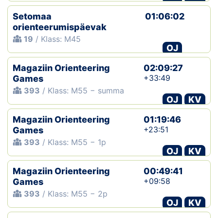
Setomaa
01:06:02
orienteerumispäevak
19
/ Klass: M45
OJ
Magaziin Orienteering
02:09:27
+33:49
Games
393
/ Klass: M55 − summa
OJ
KV
Magaziin Orienteering
01:19:46
+23:51
Games
393
/ Klass: M55 − 1p
OJ
KV
Magaziin Orienteering
00:49:41
+09:58
Games
393
/ Klass: M55 − 2p
OJ
KV