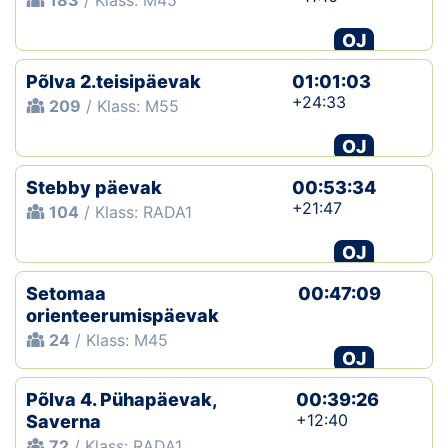
183
/ Klass: M45
OJ
Põlva 2.teisipäevak
01:01:03
+24:33
209
/ Klass: M55
OJ
Stebby päevak
00:53:34
+21:47
104
/ Klass: RADA1
OJ
Setomaa
00:47:09
orienteerumispäevak
24
/ Klass: M45
OJ
Põlva 4. Pühapäevak,
00:39:26
+12:40
Saverna
72
/ Klass: RADA1