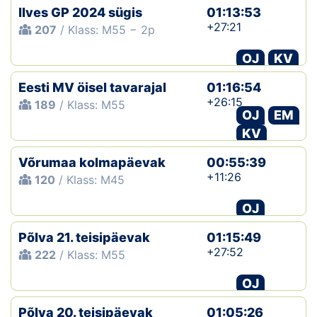
Ilves GP 2024 sügis
01:13:53
+27:21
207
/ Klass: M55 − 2p
OJ
KV
Eesti MV öisel tavarajal
01:16:54
+26:15
189
/ Klass: M55
OJ
EM
KV
Võrumaa kolmapäevak
00:55:39
+11:26
120
/ Klass: M45
OJ
Põlva 21. teisipäevak
01:15:49
+27:52
222
/ Klass: M55
OJ
Põlva 20. teisipäevak
01:05:26