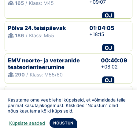
+09:07
165
/ Klass: M45
OJ
Põlva 24. teisipäevak
01:04:05
+18:15
186
/ Klass: M55
OJ
EMV noorte- ja veteranide
00:40:09
+08:02
teateorienteerumine
290
/ Klass: M55/60
OJ
Eesti MV OJ tavarada
01:39:09
+44:16
Kasutame oma veebilehel küpsiseid, et võimaldada teile
449
/ Klass: M55
parimat kasutajakogemust. Klikkides "Nõustun" oled
nõus kasutama kõiki küpsiseid.
OJ
KV
Küpsiste seaded
NÕUSTUN
Võrumaa kolmapäevak
00:56:35
+17:55
78
/ Klass: M45