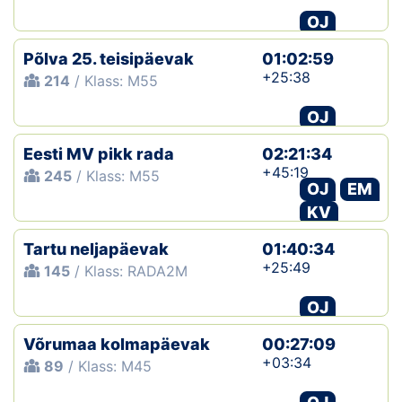
OJ
Põlva 25. teisipäevak
01:02:59
+25:38
214
/ Klass: M55
OJ
Eesti MV pikk rada
02:21:34
+45:19
245
/ Klass: M55
OJ
EM
KV
Tartu neljapäevak
01:40:34
+25:49
145
/ Klass: RADA2M
OJ
Võrumaa kolmapäevak
00:27:09
+03:34
89
/ Klass: M45