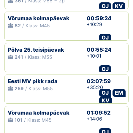
361
/ Klass: M55 − 2p
OJ
KV
Võrumaa kolmapäevak
00:59:24
+10:29
82
/ Klass: M45
OJ
Põlva 25. teisipäevak
00:55:24
+10:01
241
/ Klass: M55
OJ
Eesti MV pikk rada
02:07:59
+35:20
259
/ Klass: M55
OJ
EM
KV
Võrumaa kolmapäevak
01:09:52
+14:06
101
/ Klass: M45
OJ