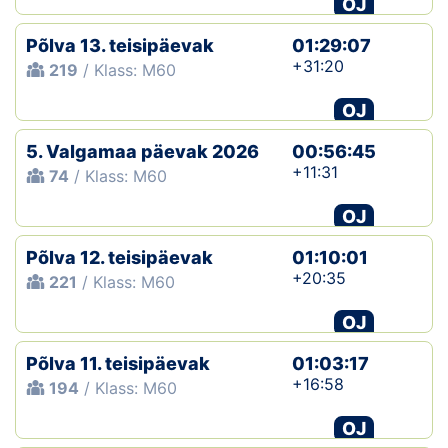
OJ
Klubid
Põlva 13. teisipäevak
01:29:07
+31:20
219
/ Klass: M60
Suletud maastikud
OJ
Püsirajad
5. Valgamaa päevak 2026
00:56:45
+11:31
74
/ Klass: M60
Ajalugu
OJ
Koolitused
Põlva 12. teisipäevak
01:10:01
+20:35
221
/ Klass: M60
OTSI
OJ
Põlva 11. teisipäevak
01:03:17
+16:58
194
/ Klass: M60
OJ