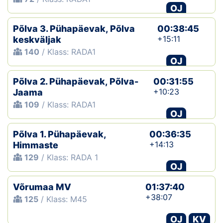
OJ
Põlva 3. Pühapäevak, Põlva
00:38:45
+15:11
keskväljak
140
/ Klass: RADA1
OJ
Põlva 2. Pühapäevak, Põlva-
00:31:55
+10:23
Jaama
109
/ Klass: RADA1
OJ
Põlva 1. Pühapäevak,
00:36:35
+14:13
Himmaste
129
/ Klass: RADA 1
OJ
Võrumaa MV
01:37:40
+38:07
125
/ Klass: M45
OJ
KV