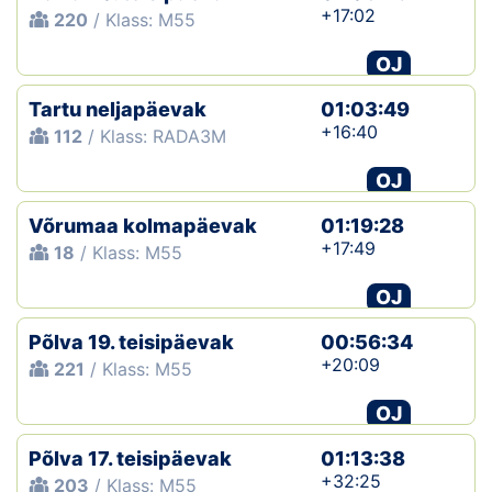
+17:02
220
/ Klass: M55
OJ
Tartu neljapäevak
01:03:49
+16:40
112
/ Klass: RADA3M
OJ
Võrumaa kolmapäevak
01:19:28
+17:49
18
/ Klass: M55
OJ
Põlva 19. teisipäevak
00:56:34
+20:09
221
/ Klass: M55
OJ
Põlva 17. teisipäevak
01:13:38
+32:25
203
/ Klass: M55