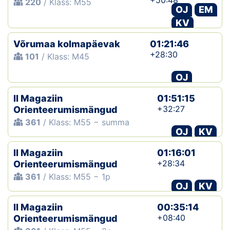
+50:48
220
/ Klass: M55
OJ
EM
KV
Võrumaa kolmapäevak
01:21:46
+28:30
101
/ Klass: M45
OJ
II Magaziin
01:51:15
+32:27
Orienteerumismängud
361
/ Klass: M55 − summa
OJ
KV
II Magaziin
01:16:01
+28:34
Orienteerumismängud
361
/ Klass: M55 − 1p
OJ
KV
II Magaziin
00:35:14
+08:40
Orienteerumismängud