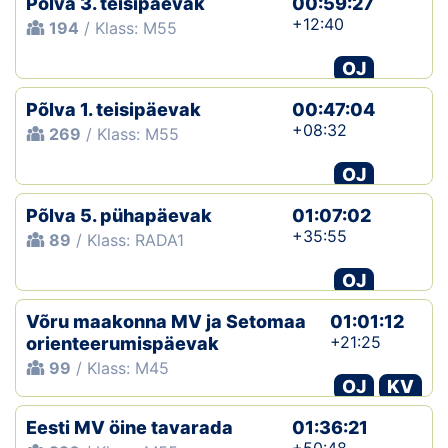
Põlva 3. teisipäevak
00:59:27
+12:40
194
/ Klass: M55
OJ
Põlva 1. teisipäevak
00:47:04
+08:32
269
/ Klass: M55
OJ
Põlva 5. pühapäevak
01:07:02
+35:55
89
/ Klass: RADA1
OJ
Võru maakonna MV ja Setomaa
01:01:12
+21:25
orienteerumispäevak
99
/ Klass: M45
OJ
KV
Eesti MV öine tavarada
01:36:21