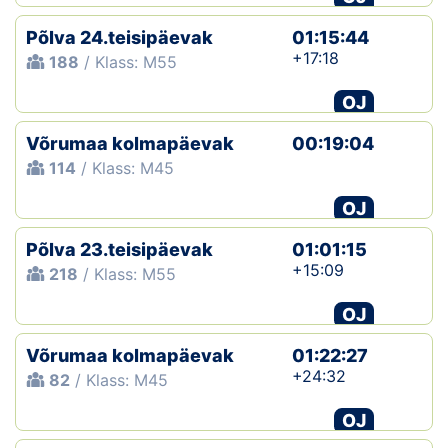
Põlva 24.teisipäevak
01:15:44
+17:18
188
/ Klass: M55
OJ
Võrumaa kolmapäevak
00:19:04
114
/ Klass: M45
OJ
Põlva 23.teisipäevak
01:01:15
+15:09
218
/ Klass: M55
OJ
Võrumaa kolmapäevak
01:22:27
+24:32
82
/ Klass: M45
OJ