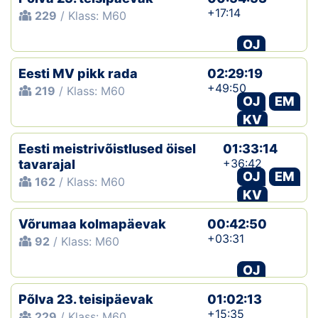
+17:14
229
/ Klass: M60
OJ
Eesti MV pikk rada
02:29:19
+49:50
219
/ Klass: M60
OJ
EM
KV
Eesti meistrivõistlused öisel
01:33:14
+36:42
tavarajal
OJ
EM
162
/ Klass: M60
KV
Võrumaa kolmapäevak
00:42:50
+03:31
92
/ Klass: M60
OJ
Põlva 23. teisipäevak
01:02:13
+15:35
229
/ Klass: M60