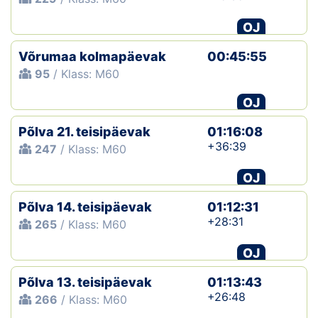
OJ
Võrumaa kolmapäevak
00:45:55
95
/ Klass: M60
OJ
Põlva 21. teisipäevak
01:16:08
+36:39
247
/ Klass: M60
OJ
Põlva 14. teisipäevak
01:12:31
+28:31
265
/ Klass: M60
OJ
Põlva 13. teisipäevak
01:13:43
+26:48
266
/ Klass: M60