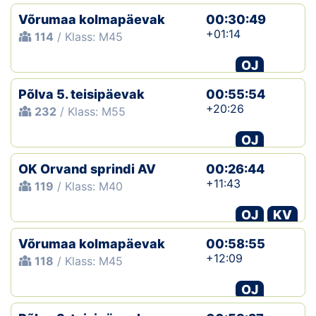
Võrumaa kolmapäevak
00:30:49
+01:14
114
/ Klass: M45
OJ
Põlva 5. teisipäevak
00:55:54
+20:26
232
/ Klass: M55
OJ
OK Orvand sprindi AV
00:26:44
+11:43
119
/ Klass: M40
OJ
KV
Võrumaa kolmapäevak
00:58:55
+12:09
118
/ Klass: M45
OJ