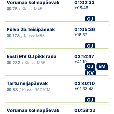
Võrumaa kolmapäevak
01:02:33
+08:48
75
/ Klass: M45
OJ
Põlva 25. teisipäevak
01:05:36
+16:32
178
/ Klass: M55
OJ
Eesti MV OJ pikk rada
02:14:47
+41:19
233
/ Klass: M55
OJ
EM
KV
Tartu neljapäevak
02:40:10
+01:33:48
88
/ Klass: RADA1M
OJ
Võrumaa kolmapäevak
00:58:22