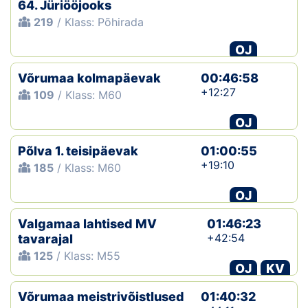
64. Jüriööjooks
219
/ Klass: Põhirada
OJ
Võrumaa kolmapäevak
00:46:58
+12:27
109
/ Klass: M60
OJ
Põlva 1. teisipäevak
01:00:55
+19:10
185
/ Klass: M60
OJ
Valgamaa lahtised MV
01:46:23
+42:54
tavarajal
125
/ Klass: M55
OJ
KV
Võrumaa meistrivõistlused
01:40:32