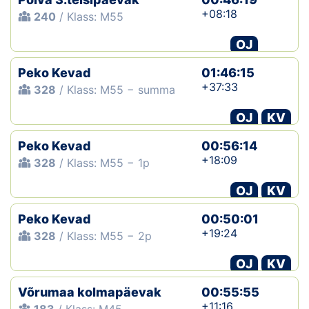
+08:18
240
/ Klass: M55
OJ
Peko Kevad
01:46:15
+37:33
328
/ Klass: M55 − summa
OJ
KV
Peko Kevad
00:56:14
+18:09
328
/ Klass: M55 − 1p
OJ
KV
Peko Kevad
00:50:01
+19:24
328
/ Klass: M55 − 2p
OJ
KV
Võrumaa kolmapäevak
00:55:55
+11:16