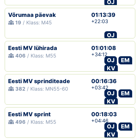
OJ
Võrumaa päevak
01:13:39
+22:03
19
/ Klass: M45
OJ
Eesti MV lühirada
01:01:08
+34:12
406
/ Klass: M55
OJ
EM
KV
Eesti MV sprinditeade
00:16:36
+03:42
382
/ Klass: MN55-60
OJ
EM
KV
Eesti MV sprint
00:18:03
+04:46
496
/ Klass: M55
OJ
EM
KV