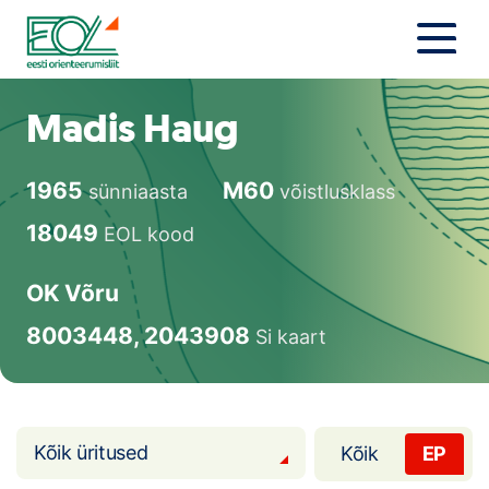
Liigu
sisu
juurde
Estonian Orienteering Federation
Uudised
Madis Haug
Alustajale
1965
M60
sünniaasta
võistlusklass
Orienteerujale
18049
EOL kood
Eesti Orienteerumine 100!
OK Võru
Toetamine
8003448, 2043908
Si kaart
Telli litsents!
Noored
Kõik üritused
Kõik
EP