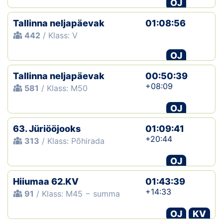
OJ
Tallinna neljapäevak
01:08:56
442
/ Klass: V
OJ
Tallinna neljapäevak
00:50:39
+08:09
581
/ Klass: M50
OJ
63. Jüriööjooks
01:09:41
+20:44
313
/ Klass: Põhirada
OJ
Hiiumaa 62.KV
01:43:39
+14:33
91
/ Klass: M45 − summa
OJ
KV