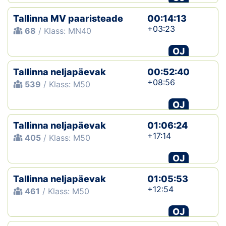
Tallinna MV paaristeade
00:14:13
+03:23
68
/ Klass: MN40
OJ
Tallinna neljapäevak
00:52:40
+08:56
539
/ Klass: M50
OJ
Tallinna neljapäevak
01:06:24
+17:14
405
/ Klass: M50
OJ
Tallinna neljapäevak
01:05:53
+12:54
461
/ Klass: M50
OJ