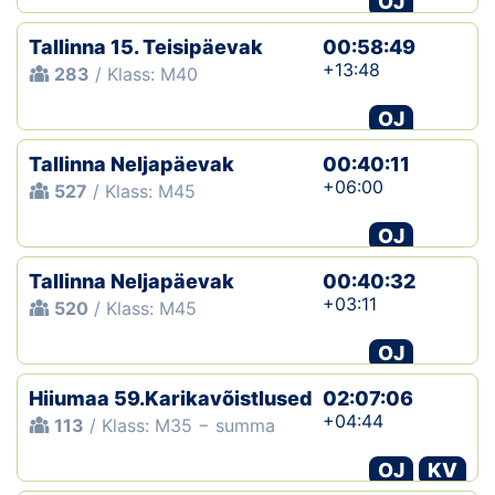
OJ
Tallinna 15. Teisipäevak
00:58:49
+13:48
283
/ Klass: M40
OJ
Tallinna Neljapäevak
00:40:11
+06:00
527
/ Klass: M45
OJ
Tallinna Neljapäevak
00:40:32
+03:11
520
/ Klass: M45
OJ
Hiiumaa 59.Karikavõistlused
02:07:06
+04:44
113
/ Klass: M35 − summa
OJ
KV