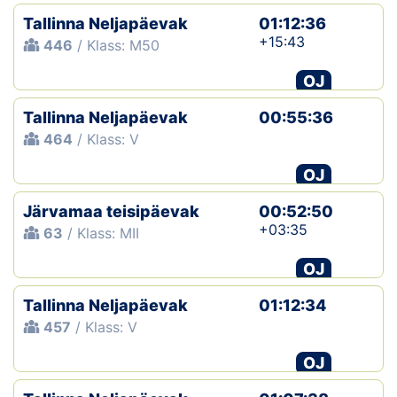
Tallinna Neljapäevak
01:12:36
+15:43
446
/ Klass: M50
OJ
Tallinna Neljapäevak
00:55:36
464
/ Klass: V
OJ
Järvamaa teisipäevak
00:52:50
+03:35
63
/ Klass: MII
OJ
Tallinna Neljapäevak
01:12:34
457
/ Klass: V
OJ