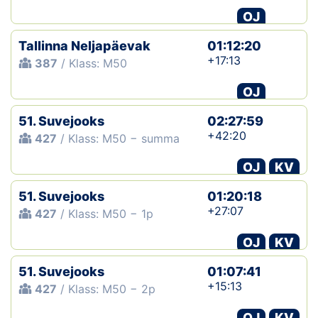
OJ
Klubid
Tallinna Neljapäevak
01:12:20
Suletud maastikud
+17:13
387
/ Klass: M50
OJ
Püsirajad
51. Suvejooks
02:27:59
Ajalugu
+42:20
427
/ Klass: M50 − summa
Koolitused
OJ
KV
51. Suvejooks
01:20:18
OTSI
+27:07
427
/ Klass: M50 − 1p
OJ
KV
51. Suvejooks
01:07:41
+15:13
427
/ Klass: M50 − 2p
OJ
KV