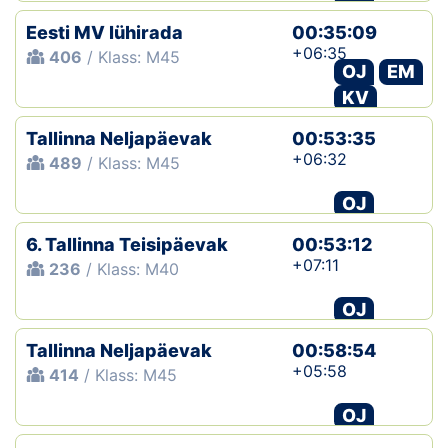
Eesti MV lühirada
00:35:09
+06:35
406
/ Klass: M45
OJ
EM
KV
Tallinna Neljapäevak
00:53:35
+06:32
489
/ Klass: M45
OJ
6. Tallinna Teisipäevak
00:53:12
+07:11
236
/ Klass: M40
OJ
Tallinna Neljapäevak
00:58:54
+05:58
414
/ Klass: M45
OJ