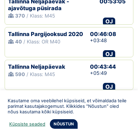
Tallinna Neljapäevak -
00:53:05
ajavõtuga püsirada
370
/ Klass: M45
OJ
Tallinna Pargijooksud 2020
00:46:08
+03:48
40
/ Klass: OR M40
OJ
Tallinna Neljapäevak
00:43:44
+05:49
590
/ Klass: M45
OJ
Tallinna Neljapäevak
00:59:00
Kasutame oma veebilehel küpsiseid, et võimaldada teile
parimat kasutajakogemust. Klikkides "Nõustun" oled
620
/ Klass: V
nõus kasutama kõiki küpsiseid.
OJ
Küpsiste seaded
NÕUSTUN
Tallinna Neljapäevak
00:39:42