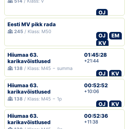
514
/ Klass: V
OJ
Eesti MV pikk rada
245
/ Klass: M50
OJ
EM
KV
Hiiumaa 63.
01:45:28
+21:44
karikavõistlused
138
/ Klass: M45 − summa
OJ
KV
Hiiumaa 63.
00:52:52
+10:06
karikavõistlused
138
/ Klass: M45 − 1p
OJ
KV
Hiiumaa 63.
00:52:36
+11:38
karikavõistlused