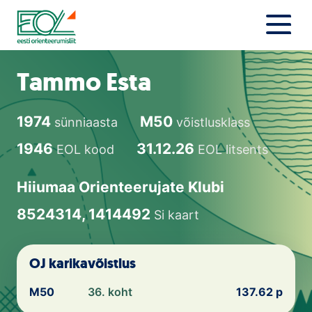
Liigu
sisu
juurde
Estonian Orienteering Federation
Uudised
Tammo Esta
Alustajale
1974
M50
sünniaasta
võistlusklass
Orienteerujale
1946
31.12.26
EOL kood
EOL litsents
Eesti Orienteerumine 100!
Hiiumaa Orienteerujate Klubi
Toetamine
8524314, 1414492
Si kaart
Telli litsents!
OJ karikavõistlus
Noored
M50
36. koht
137.62 p