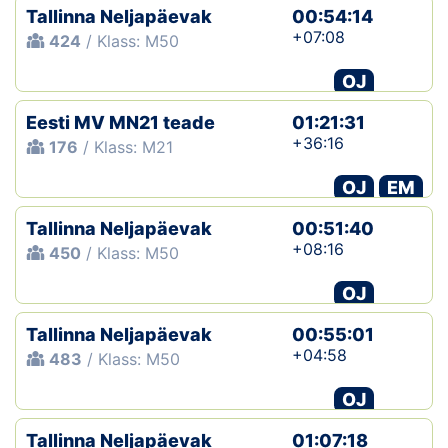
Tallinna Neljapäevak
00:54:14
+07:08
424
/ Klass: M50
OJ
Eesti MV MN21 teade
01:21:31
+36:16
176
/ Klass: M21
OJ
EM
Tallinna Neljapäevak
00:51:40
+08:16
450
/ Klass: M50
OJ
Tallinna Neljapäevak
00:55:01
+04:58
483
/ Klass: M50
OJ
Tallinna Neljapäevak
01:07:18