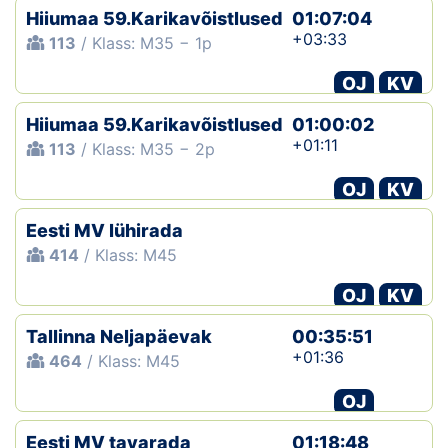
Hiiumaa 59.Karikavõistlused
01:07:04
+03:33
113
/ Klass: M35 − 1p
OJ
KV
Hiiumaa 59.Karikavõistlused
01:00:02
+01:11
113
/ Klass: M35 − 2p
OJ
KV
Eesti MV lühirada
414
/ Klass: M45
OJ
KV
Tallinna Neljapäevak
00:35:51
+01:36
464
/ Klass: M45
OJ
Eesti MV tavarada
01:18:48