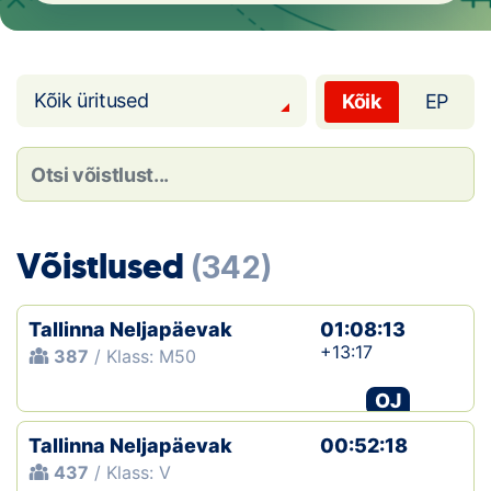
Loha
Kontakt
Kõik üritused
Kõik
EP
EOL
Galerii
Kaardid
Võistlused
(342)
Kalender
Koondised
Tallinna Neljapäevak
01:08:13
+13:17
387
/ Klass: M50
Tule klubisse!
OJ
Tulemused
Tallinna Neljapäevak
00:52:18
437
/ Klass: V
Dokumendid