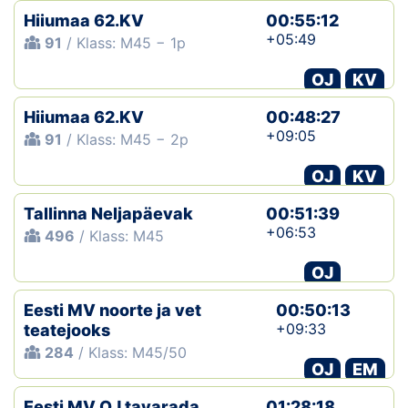
Hiiumaa 62.KV
00:55:12
+05:49
91
/ Klass: M45 − 1p
OJ
KV
Hiiumaa 62.KV
00:48:27
+09:05
91
/ Klass: M45 − 2p
OJ
KV
Tallinna Neljapäevak
00:51:39
+06:53
496
/ Klass: M45
OJ
Eesti MV noorte ja vet
00:50:13
+09:33
teatejooks
284
/ Klass: M45/50
OJ
EM
Eesti MV OJ tavarada
01:28:18