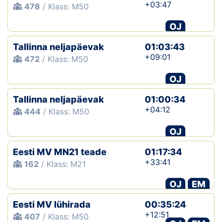
+03:47
478
/ Klass: M50
OJ
Tallinna neljapäevak
01:03:43
+09:01
472
/ Klass: M50
OJ
Tallinna neljapäevak
01:00:34
+04:12
444
/ Klass: M50
OJ
Eesti MV MN21 teade
01:17:34
+33:41
162
/ Klass: M21
OJ
EM
Eesti MV lühirada
00:35:24
+12:51
407
/ Klass: M50