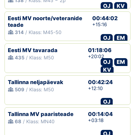
138
/ Klass: M45 − 2p
OJ
KV
Eesti MV noorte/veteranide
00:44:02
+15:16
teade
314
/ Klass: M45-50
OJ
EM
Eesti MV tavarada
01:18:06
+20:02
435
/ Klass: M50
OJ
EM
KV
Tallinna neljapäevak
00:42:24
+12:10
509
/ Klass: M50
OJ
Tallinna MV paaristeade
00:14:04
+03:18
68
/ Klass: MN40
OJ