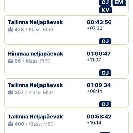
OJ
EM
KV
Tallinna Neljapäevak
00:43:56
+07:30
473
/ Klass: M50
OJ
Hiiumaa neljapäevak
01:00:47
+11:07
66
/ Klass: PIKK
OJ
Tallinna Neljapäevak
01:09:34
+08:14
357
/ Klass: M50
OJ
Tallinna Neljapäevak
00:58:42
+10:14
400
/ Klass: M50