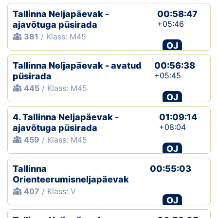
Tallinna Neljapäevak -
00:58:47
+05:46
ajavõtuga püsirada
381
/ Klass: M45
OJ
Tallinna Neljapäevak - avatud
00:56:38
+05:45
püsirada
445
/ Klass: M45
OJ
4. Tallinna Neljapäevak -
01:09:14
+08:04
ajavõtuga püsirada
459
/ Klass: M45
OJ
Tallinna
00:55:03
Orienteerumisneljapäevak
407
/ Klass: V
OJ