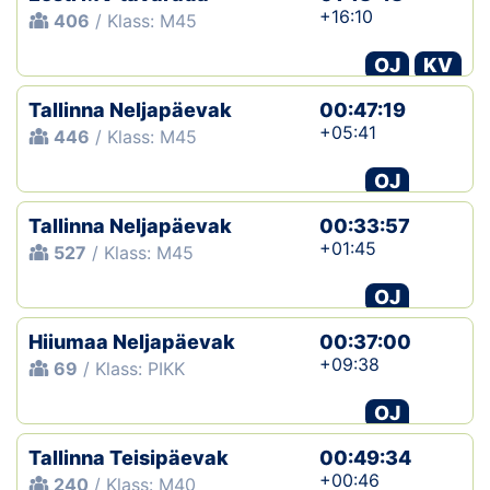
+16:10
406
/ Klass: M45
OJ
KV
Tallinna Neljapäevak
00:47:19
+05:41
446
/ Klass: M45
OJ
Tallinna Neljapäevak
00:33:57
+01:45
527
/ Klass: M45
OJ
Hiiumaa Neljapäevak
00:37:00
+09:38
69
/ Klass: PIKK
OJ
Tallinna Teisipäevak
00:49:34
+00:46
240
/ Klass: M40