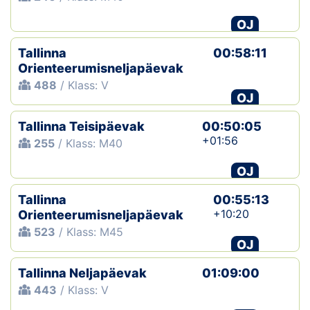
OJ
Tallinna
00:58:11
Orienteerumisneljapäevak
488
/ Klass: V
OJ
Tallinna Teisipäevak
00:50:05
+01:56
255
/ Klass: M40
OJ
Tallinna
00:55:13
+10:20
Orienteerumisneljapäevak
523
/ Klass: M45
OJ
Tallinna Neljapäevak
01:09:00
443
/ Klass: V