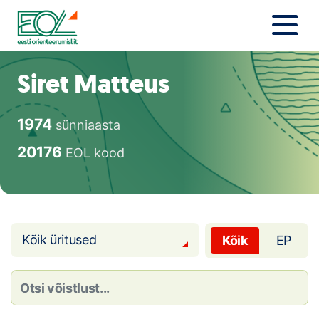
Liigu
sisu
juurde
Estonian Orienteering Federation
Uudised
Siret Matteus
Alustajale
1974
sünniaasta
Orienteerujale
20176
EOL kood
Eesti Orienteerumine 100!
Toetamine
Kõik üritused
Kõik
EP
Telli litsents!
Noored