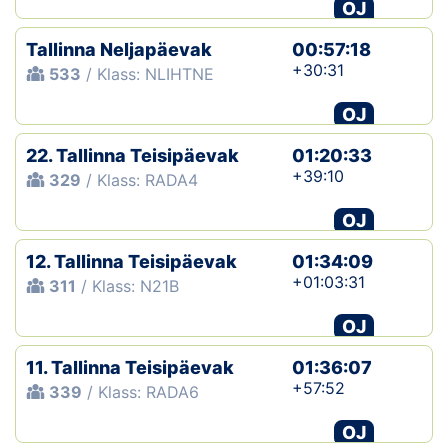
OJ
Tallinna Neljapäevak
00:57:18
+30:31
533
/ Klass: NLIHTNE
OJ
22. Tallinna Teisipäevak
01:20:33
+39:10
329
/ Klass: RADA4
OJ
12. Tallinna Teisipäevak
01:34:09
+01:03:31
311
/ Klass: N21B
OJ
11. Tallinna Teisipäevak
01:36:07
+57:52
339
/ Klass: RADA6
OJ