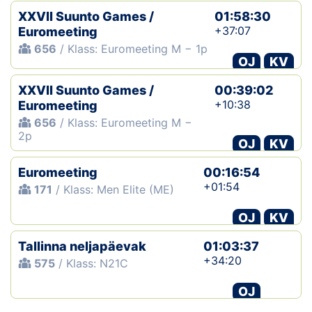
XXVII Suunto Games /
01:58:30
+37:07
Euromeeting
656
/ Klass: Euromeeting M − 1p
OJ
KV
XXVII Suunto Games /
00:39:02
+10:38
Euromeeting
656
/ Klass: Euromeeting M −
2p
OJ
KV
Euromeeting
00:16:54
+01:54
171
/ Klass: Men Elite (ME)
OJ
KV
Tallinna neljapäevak
01:03:37
+34:20
575
/ Klass: N21C
OJ