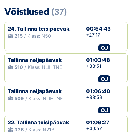
Loha
Võistlused
(37)
Kontakt
24. Tallinna teisipäevak
00:54:43
EOL
+27:17
215
/ Klass: N50
Galerii
OJ
Kaardid
Tallinna neljapäevak
01:03:48
+33:51
510
/ Klass: NLIHTNE
Kalender
OJ
Koondised
Tallinna neljapäevak
01:06:40
+38:59
509
/ Klass: NLIHTNE
Tule klubisse!
OJ
Tulemused
22. Tallinna teisipäevak
01:09:27
Dokumendid
+46:57
326
/ Klass: N21B