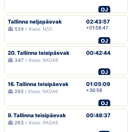
OJ
Klubid
Tallinna neljapäevak
02:43:57
Suletud maastikud
+01:58:47
539
/ Klass: N50
Püsirajad
OJ
20. Tallinna teisipäevak
Ajalugu
00:42:44
347
/ Klass: RADA6
Koolitused
OJ
16. Tallinna teisipäevak
01:05:09
OTSI
+36:56
295
/ Klass: RADA6
OJ
9. Tallinna teisipäevak
00:48:37
263
/ Klass: RADA6