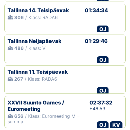
Tallinna 14. Teisipäevak
01:34:34
306
/ Klass: RADA6
OJ
Tallinna Neljapäevak
01:29:46
486
/ Klass: V
OJ
Tallinna 11. Teisipäevak
267
/ Klass: RADA6
OJ
XXVII Suunto Games /
02:37:32
+46:53
Euromeeting
656
/ Klass: Euromeeting M −
summa
OJ
KV