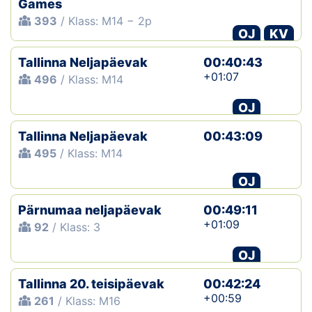
Games
393
/ Klass: M14 − 2p
OJ
KV
Tallinna Neljapäevak
00:40:43
+01:07
496
/ Klass: M14
OJ
Tallinna Neljapäevak
00:43:09
495
/ Klass: M14
OJ
Pärnumaa neljapäevak
00:49:11
+01:09
92
/ Klass: 3
OJ
Tallinna 20. teisipäevak
00:42:24
+00:59
261
/ Klass: M16