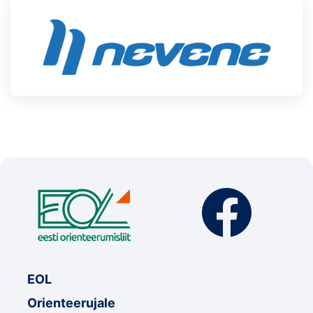
EOL
Orienteerujale