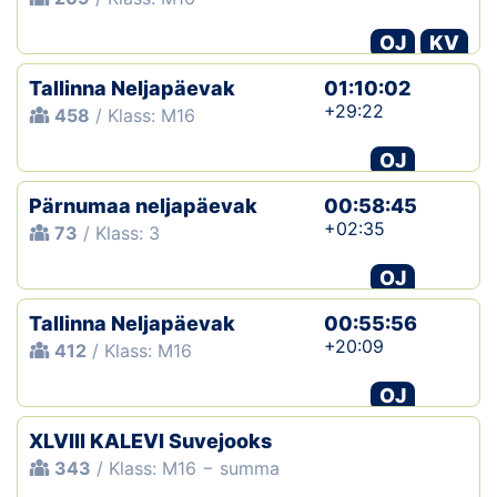
OJ
KV
Tallinna Neljapäevak
01:10:02
+29:22
458
/ Klass: M16
OJ
Pärnumaa neljapäevak
00:58:45
+02:35
73
/ Klass: 3
OJ
Tallinna Neljapäevak
00:55:56
+20:09
412
/ Klass: M16
OJ
XLVIII KALEVI Suvejooks
343
/ Klass: M16 − summa