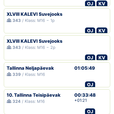
OJ
KV
XLVIII KALEVI Suvejooks
343
/ Klass: M16 − 1p
OJ
KV
XLVIII KALEVI Suvejooks
343
/ Klass: M16 − 2p
OJ
KV
Tallinna Neljapäevak
01:05:49
339
/ Klass: M16
OJ
10. Tallinna Teisipäevak
00:33:48
+01:21
324
/ Klass: M16
OJ