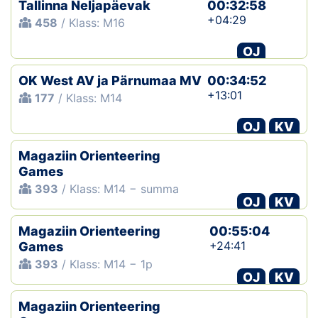
Tallinna Neljapäevak
00:32:58
+04:29
458
/ Klass: M16
OJ
OK West AV ja Pärnumaa MV
00:34:52
+13:01
177
/ Klass: M14
OJ
KV
Magaziin Orienteering
Games
393
/ Klass: M14 − summa
OJ
KV
Magaziin Orienteering
00:55:04
+24:41
Games
393
/ Klass: M14 − 1p
OJ
KV
Magaziin Orienteering