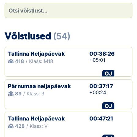
Loha
Kontakt
EOL
Võistlused
(54)
Galerii
Tallinna Neljapäevak
00:38:26
Kaardid
+05:01
418
/ Klass: M18
OJ
Kalender
Pärnumaa neljapäevak
00:37:17
Koondised
+00:24
89
/ Klass: 3
Tule klubisse!
OJ
Tallinna Neljapäevak
Tulemused
00:47:21
428
/ Klass: V
Dokumendid