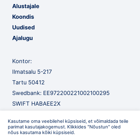
Alustajale
Koondis
Uudised
Ajalugu
Kontor:
Ilmatsalu 5-217
Tartu 50412
Swedbank: EE972200221002100295
SWIFT HABAEE2X
SEB: EE671010220034030010
Kasutame oma veebilehel küpsiseid, et võimaldada teile
SWIFT EEUHEE2X
parimat kasutajakogemust. Klikkides "Nõustun" oled
nõus kasutama kõiki küpsiseid.
TEL
:
+372 52 32 977