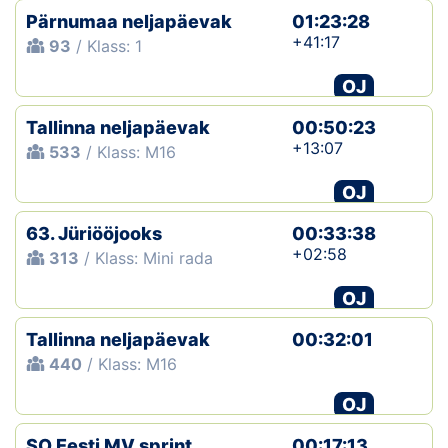
Pärnumaa neljapäevak
01:23:28
+41:17
93
/ Klass: 1
OJ
Tallinna neljapäevak
00:50:23
+13:07
533
/ Klass: M16
OJ
63. Jüriööjooks
00:33:38
+02:58
313
/ Klass: Mini rada
OJ
Tallinna neljapäevak
00:32:01
440
/ Klass: M16
OJ
SO Eesti MV sprint
00:17:13