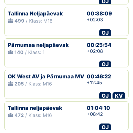
OJ
Klubid
Tallinna Neljapäevak
00:38:09
+02:03
499
/ Klass: M18
Suletud maastikud
OJ
Püsirajad
Pärnumaa neljapäevak
00:25:54
+02:08
140
/ Klass: 1
Ajalugu
OJ
Koolitused
OK West AV ja Pärnumaa MV
00:46:22
+12:45
205
/ Klass: M16
OTSI
OJ
KV
Tallinna neljapäevak
01:04:10
+08:42
472
/ Klass: M16
OJ