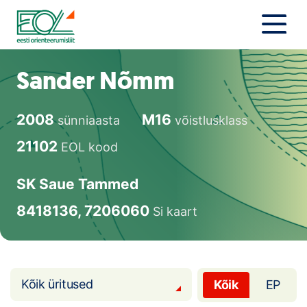
Liigu
sisu
juurde
Estonian Orienteering Federation
Uudised
Sander Nõmm
Alustajale
2008
M16
sünniaasta
võistlusklass
Orienteerujale
21102
EOL kood
Eesti Orienteerumine 100!
SK Saue Tammed
Toetamine
8418136, 7206060
Si kaart
Telli litsents!
Noored
Kõik üritused
Kõik
EP