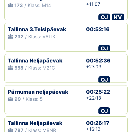
+11:07
173
/ Klass: M14
OJ
KV
Tallinna 3.Teisipäevak
00:52:16
232
/ Klass: VALIK
OJ
Tallinna Neljapäevak
00:52:36
+27:03
558
/ Klass: M21C
OJ
Pärnumaa neljapäevak
00:25:22
+22:13
99
/ Klass: 5
OJ
Tallinna Neljapäevak
00:26:17
+16:12
787
/ Klass: M8NR