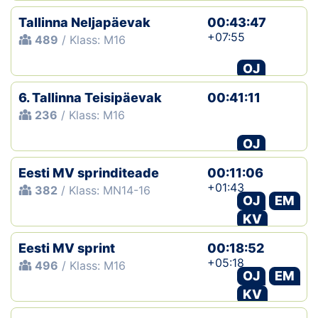
Tallinna Neljapäevak
00:43:47
+07:55
489
/ Klass: M16
OJ
6. Tallinna Teisipäevak
00:41:11
236
/ Klass: M16
OJ
Eesti MV sprinditeade
00:11:06
+01:43
382
/ Klass: MN14-16
OJ
EM
KV
Eesti MV sprint
00:18:52
+05:18
496
/ Klass: M16
OJ
EM
KV