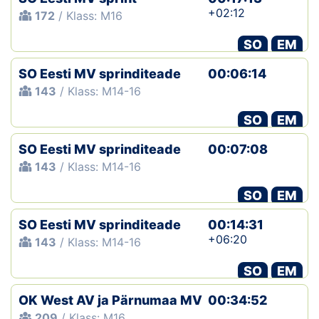
+02:12
172
/ Klass: M16
SO
EM
SO Eesti MV sprinditeade
00:06:14
143
/ Klass: M14-16
SO
EM
SO Eesti MV sprinditeade
00:07:08
143
/ Klass: M14-16
SO
EM
SO Eesti MV sprinditeade
00:14:31
+06:20
143
/ Klass: M14-16
SO
EM
OK West AV ja Pärnumaa MV
00:34:52
209
/ Klass: M16