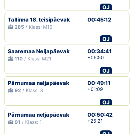
OJ
Tallinna 18. teisipäevak
00:45:12
285
/ Klass: M16
OJ
Saaremaa Neljapäevak
00:34:41
+06:50
110
/ Klass: M21
OJ
Pärnumaa neljapäevak
00:49:11
+01:09
92
/ Klass: 3
OJ
Pärnumaa neljapäevak
00:50:42
+25:21
91
/ Klass: 1