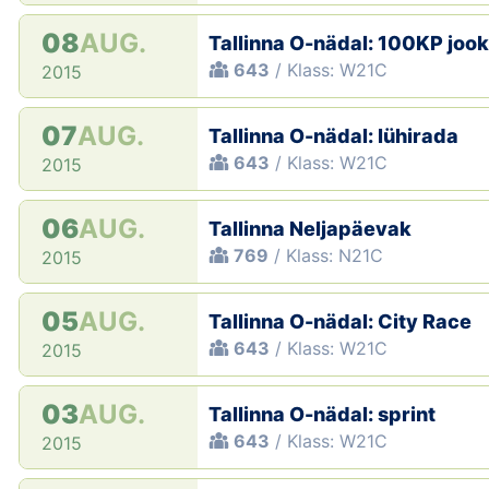
08
AUG.
Tallinna O-nädal: 100KP joo
643
/ Klass: W21C
2015
07
AUG.
Tallinna O-nädal: lühirada
643
/ Klass: W21C
2015
06
AUG.
Tallinna Neljapäevak
769
/ Klass: N21C
2015
05
AUG.
Tallinna O-nädal: City Race
643
/ Klass: W21C
2015
03
AUG.
Tallinna O-nädal: sprint
643
/ Klass: W21C
2015