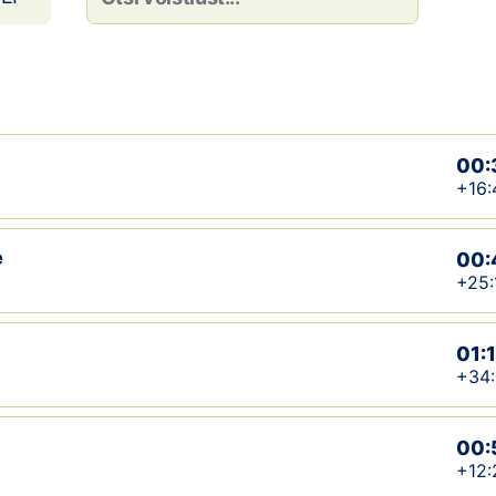
00:
+16:
e
00:
+25:
01:
+34
00:
+12: