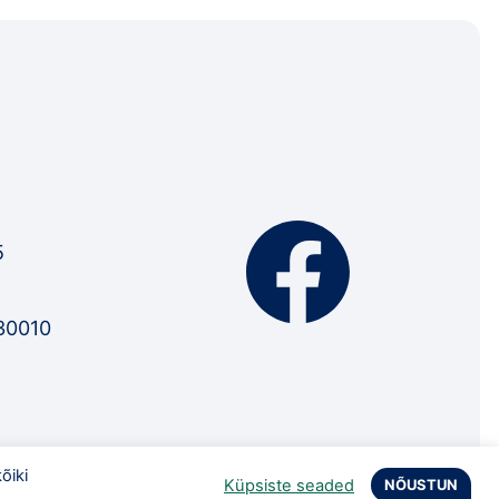
5
30010
õiki
Küpsiste seaded
NÕUSTUN