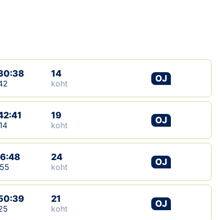
Loha
Kontakt
EOL
Galerii
30:38
14
OJ
42
koht
Kaardid
42:41
19
Kalender
OJ
14
koht
Koondised
16:48
24
OJ
Tule klubisse!
:55
koht
Tulemused
50:39
21
OJ
25
koht
Dokumendid