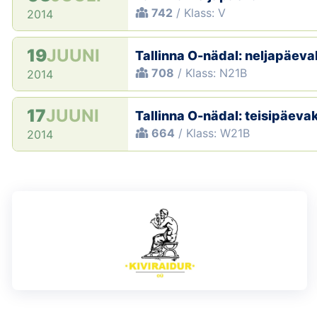
742
/ Klass: V
2014
19
JUUNI
Tallinna O-nädal: neljapäeva
708
/ Klass: N21B
2014
17
JUUNI
Tallinna O-nädal: teisipäeva
664
/ Klass: W21B
2014