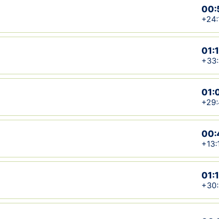
00:
+24:
01:
+33:
01:
+29:
00:
+13:
01:
+30