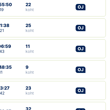
55:50
22
OJ
19
koht
11:38
25
OJ
21
koht
06:59
11
OJ
43
koht
48:35
9
OJ
11
koht
13:27
23
OJ
:42
koht
32