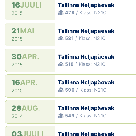
16
JUULI
Tallinna Neljapäevak
479
/ Klass: N21C
2015
21
MAI
Tallinna Neljapäevak
581
/ Klass: N21C
2015
30
APR.
Tallinna Neljapäevak
518
/ Klass: N21C
2015
16
APR.
Tallinna Neljapäevak
590
/ Klass: N21C
2015
28
AUG.
Tallinna Neljapäevak
549
/ Klass: N21C
2014
03
JUULI
Tallinna Neljapäevak