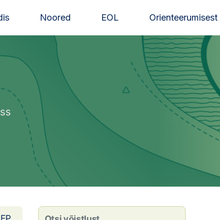
is
Noored
EOL
Orienteerumisest
ass
EP