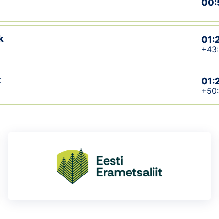
00:
k
01:2
+43
k
01:
+50