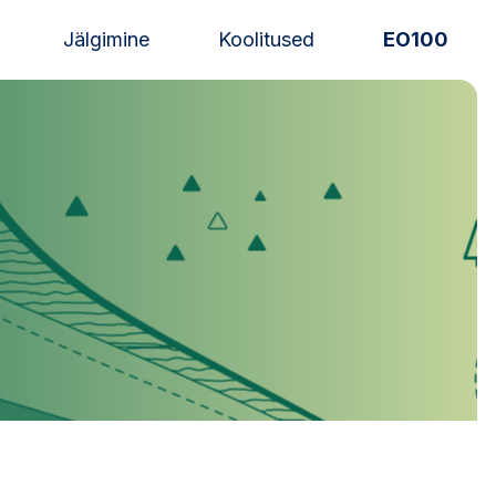
Jälgimine
Koolitused
EO100
Uudised
Alustajale
Orienteerujale
Eesti Orienteerumine 100!
Toetamine
Telli litsents!
Noored