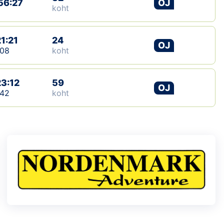
56:27
OJ
koht
1:21
24
OJ
:08
koht
23:12
59
OJ
:42
koht