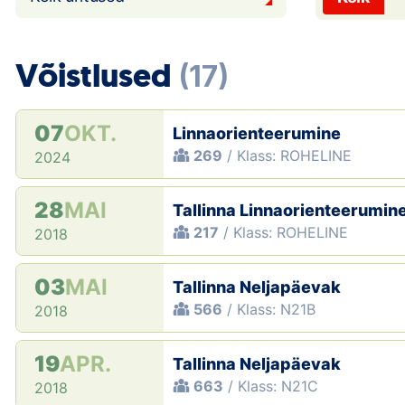
Võistlused
(17)
07
OKT.
Linnaorienteerumine
269
/ Klass: ROHELINE
2024
28
MAI
Tallinna Linnaorienteerumin
217
/ Klass: ROHELINE
2018
03
MAI
Tallinna Neljapäevak
566
/ Klass: N21B
2018
19
APR.
Tallinna Neljapäevak
663
/ Klass: N21C
2018