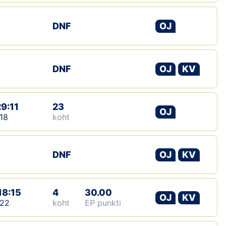
Klubid
DNF
OJ
Suletud maastikud
Püsirajad
DNF
OJ
KV
Ajalugu
29:11
23
OJ
Koolitused
18
koht
OTSI
DNF
OJ
KV
18:15
4
30.00
OJ
KV
:22
koht
EP punkti