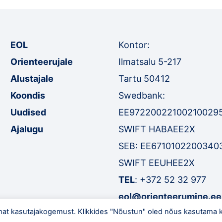
EOL
Kontor:
Orienteerujale
Ilmatsalu 5-217
Alustajale
Tartu 50412
Koondis
Swedbank:
Uudised
EE97220022100210029
Ajalugu
SWIFT HABAEE2X
SEB: EE6710102200340
SWIFT EEUHEE2X
TEL
:
+372 52 32 977
eol@orienteerumine.ee
mat kasutajakogemust. Klikkides "Nõustun" oled nõus kasutama k