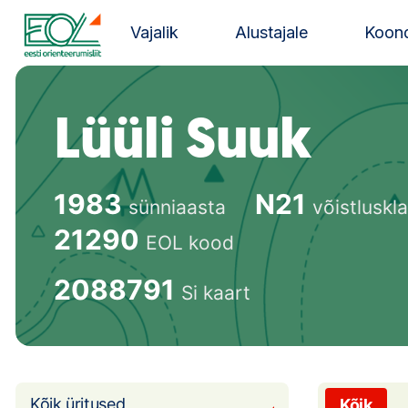
Liigu
sisu
Vajalik
Alustajale
Koond
juurde
Estonian Orienteering Federation
Lüüli Suuk
1983
N21
sünniaasta
võistluskl
21290
EOL kood
2088791
Si kaart
Kõik üritused
Kõik