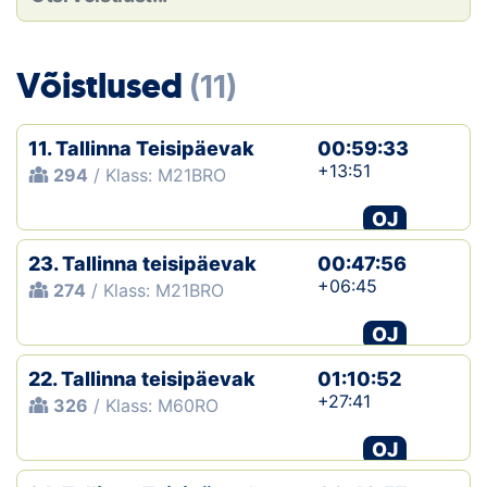
Loha
Kontakt
Võistlused
(11)
EOL
11. Tallinna Teisipäevak
00:59:33
Galerii
+13:51
294
/ Klass: M21BRO
Kaardid
OJ
23. Tallinna teisipäevak
00:47:56
Kalender
+06:45
274
/ Klass: M21BRO
Koondised
OJ
Tule klubisse!
22. Tallinna teisipäevak
01:10:52
+27:41
326
/ Klass: M60RO
Tulemused
OJ
Dokumendid