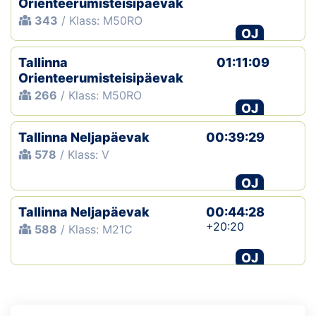
Orienteerumisteisipäevak
343
/ Klass: M50RO
OJ
Tallinna
01:11:09
Orienteerumisteisipäevak
266
/ Klass: M50RO
OJ
Tallinna Neljapäevak
00:39:29
578
/ Klass: V
OJ
Tallinna Neljapäevak
00:44:28
+20:20
588
/ Klass: M21C
OJ