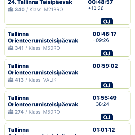
24. Tallinna Teisipäevak
00:48:57
+10:36
340
/ Klass: M21BRO
Klubid
OJ
Suletud maastikud
Tallinna
00:46:17
Püsirajad
+09:26
Orienteerumisteisipäevak
341
/ Klass: M50RO
OJ
Ajalugu
Tallinna
00:59:02
Koolitused
Orienteerumisteisipäevak
413
/ Klass: VALIK
OJ
OTSI
Tallinna
01:55:49
+38:24
Orienteerumisteisipäevak
274
/ Klass: M50RO
OJ
Tallinna
01:01:12