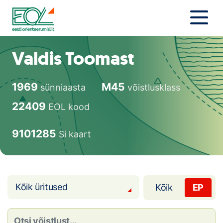
Liigu
sisu
juurde
Estonian Orienteering Federation
Uudised
Valdis Toomast
Alustajale
1969
M45
sünniaasta
võistlusklass
Orienteerujale
22409
EOL kood
Eesti Orienteerumine 100!
9101285
Si kaart
Toetamine
Telli litsents!
Kõik üritused
Kõik
EP
Noored