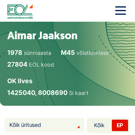
Liigu
sisu
juurde
Estonian Orienteering Federation
Uudised
Aimar Jaakson
Alustajale
1978
M45
sünniaasta
võistlusklass
Orienteerujale
27804
EOL kood
Eesti Orienteerumine 100!
OK Ilves
Toetamine
1425040, 8008690
Si kaart
Telli litsents!
Noored
Kõik üritused
Kõik
EP