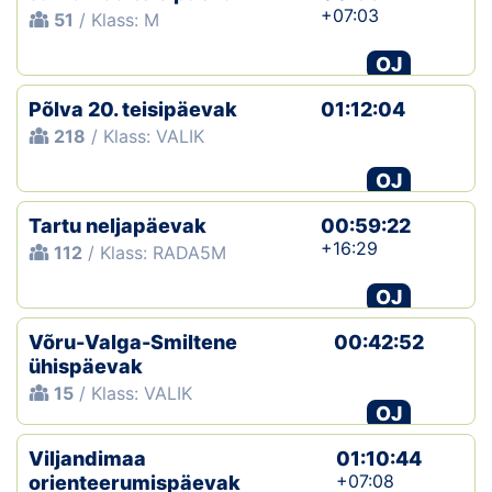
+07:03
51
/ Klass: M
OJ
Põlva 20. teisipäevak
01:12:04
218
/ Klass: VALIK
OJ
Tartu neljapäevak
00:59:22
+16:29
112
/ Klass: RADA5M
OJ
Võru-Valga-Smiltene
00:42:52
ühispäevak
15
/ Klass: VALIK
OJ
Viljandimaa
01:10:44
+07:08
orienteerumispäevak