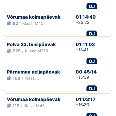
OJ
Võrumaa kolmapäevak
01:14:40
+23:22
92
/ Klass: M45
OJ
Põlva 23. teisipäevak
01:11:02
+18:41
229
/ Klass: M21B
OJ
Pärnumaa neljapäevak
00:45:14
+15:39
106
/ Klass: 3
OJ
Võrumaa kolmapäevak
01:03:17
+16:33
112
/ Klass: M45