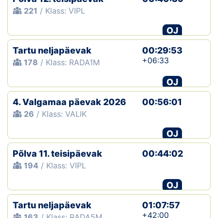
221
/ Klass: VIPL
OJ
Tartu neljapäevak
00:29:53
+06:33
178
/ Klass: RADA1M
OJ
4. Valgamaa päevak 2026
00:56:01
26
/ Klass: VALIK
OJ
Põlva 11. teisipäevak
00:44:02
194
/ Klass: VIPL
OJ
Tartu neljapäevak
01:07:57
+42:00
163
/ Klass: RADA5M