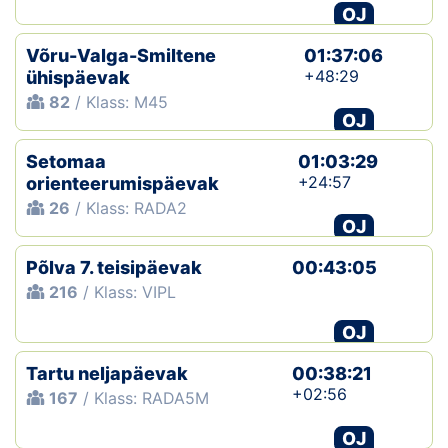
OJ
Võru-Valga-Smiltene
01:37:06
+48:29
ühispäevak
82
/ Klass: M45
OJ
Setomaa
01:03:29
+24:57
orienteerumispäevak
26
/ Klass: RADA2
OJ
Põlva 7. teisipäevak
00:43:05
216
/ Klass: VIPL
OJ
Tartu neljapäevak
00:38:21
+02:56
167
/ Klass: RADA5M
OJ