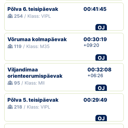
Põlva 6. teisipäevak
00:41:45
254
/ Klass: VIPL
OJ
Võrumaa kolmapäevak
00:30:19
+09:20
119
/ Klass: M35
OJ
Viljandimaa
00:32:08
+06:26
orienteerumispäevak
95
/ Klass: MII
OJ
Põlva 5. teisipäevak
00:29:49
218
/ Klass: VIPL
OJ