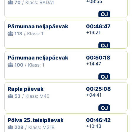
+08:55
70
/ Klass: RADA1
OJ
Pärnumaa neljapäevak
00:46:47
+16:21
113
/ Klass: 1
OJ
Pärnumaa neljapäevak
00:50:18
+14:47
100
/ Klass: 1
OJ
Rapla päevak
00:25:08
+04:41
53
/ Klass: M40
OJ
Põlva 25. teisipäevak
00:46:42
+10:43
229
/ Klass: M21B