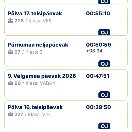
OJ
Klubid
Põlva 17. teisipäevak
00:55:10
208
/ Klass: VIPL
Suletud maastikud
OJ
Püsirajad
Pärnumaa neljapäevak
00:50:59
+08:34
97
/ Klass: 3
Ajalugu
OJ
Koolitused
9. Valgamaa päevak 2026
00:47:51
99
/ Klass: VABA4
OTSI
OJ
Põlva 16. teisipäevak
00:39:50
227
/ Klass: VIPL
OJ