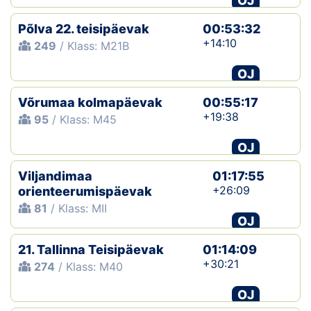
OJ
Põlva 22. teisipäevak
00:53:32
+14:10
249
/ Klass: M21B
OJ
Võrumaa kolmapäevak
00:55:17
+19:38
95
/ Klass: M45
OJ
Viljandimaa
01:17:55
+26:09
orienteerumispäevak
81
/ Klass: MII
OJ
21. Tallinna Teisipäevak
01:14:09
+30:21
274
/ Klass: M40
OJ