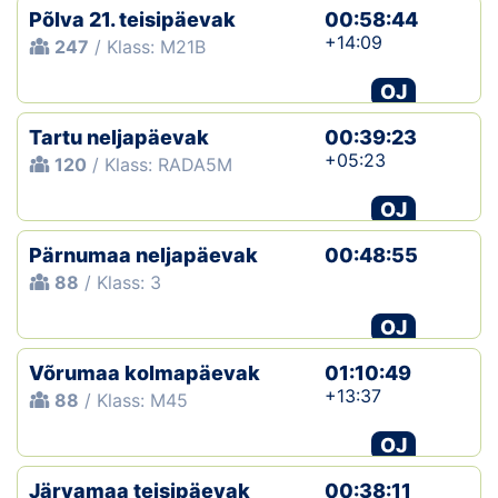
Põlva 21. teisipäevak
00:58:44
+14:09
247
/ Klass: M21B
OJ
Tartu neljapäevak
00:39:23
+05:23
120
/ Klass: RADA5M
OJ
Pärnumaa neljapäevak
00:48:55
88
/ Klass: 3
OJ
Võrumaa kolmapäevak
01:10:49
+13:37
88
/ Klass: M45
OJ
Järvamaa teisipäevak
00:38:11