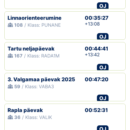
OJ
Linnaorienteerumine
00:35:27
+13:08
108
/ Klass: PUNANE
OJ
Tartu neljapäevak
00:44:41
+13:42
167
/ Klass: RADA1M
OJ
3. Valgamaa päevak 2025
00:47:20
59
/ Klass: VABA3
OJ
Rapla päevak
00:52:31
36
/ Klass: VALIK
OJ