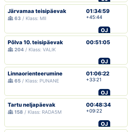
Järvamaa teisipäevak
01:34:59
+45:44
63
/ Klass: MII
OJ
Põlva 10. teisipäevak
00:51:05
204
/ Klass: VALIK
OJ
Linnaorienteerumine
01:06:22
+33:21
65
/ Klass: PUNANE
OJ
Tartu neljapäevak
00:48:34
+09:22
158
/ Klass: RADA5M
OJ