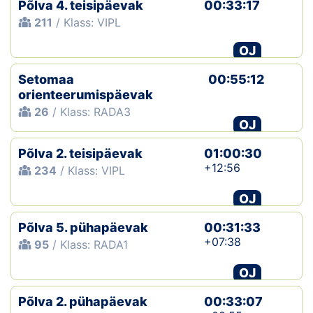
Põlva 4. teisipäevak
00:33:17
211
/ Klass: VIPL
OJ
Setomaa
00:55:12
orienteerumispäevak
26
/ Klass: RADA3
OJ
Põlva 2. teisipäevak
01:00:30
+12:56
234
/ Klass: VIPL
OJ
Põlva 5. pühapäevak
00:31:33
+07:38
95
/ Klass: RADA1
OJ
Põlva 2. pühapäevak
00:33:07