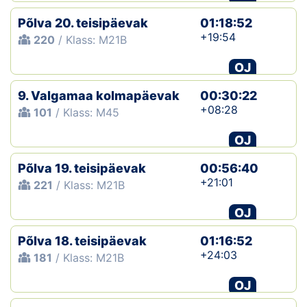
Põlva 20. teisipäevak
01:18:52
+19:54
220
/ Klass: M21B
OJ
9. Valgamaa kolmapäevak
00:30:22
+08:28
101
/ Klass: M45
OJ
Põlva 19. teisipäevak
00:56:40
+21:01
221
/ Klass: M21B
OJ
Põlva 18. teisipäevak
01:16:52
+24:03
181
/ Klass: M21B
OJ