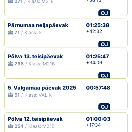
+58:13
271
/ Klass: M21B
OJ
Pärnumaa neljapäevak
01:25:38
+42:32
71
/ Klass: 5
OJ
Põlva 13. teisipäevak
01:25:47
+34:06
266
/ Klass: M21B
OJ
5. Valgamaa päevak 2025
00:57:48
51
/ Klass: VALIK
OJ
Põlva 12. teisipäevak
01:00:03
+17:34
254
/ Klass: M21B