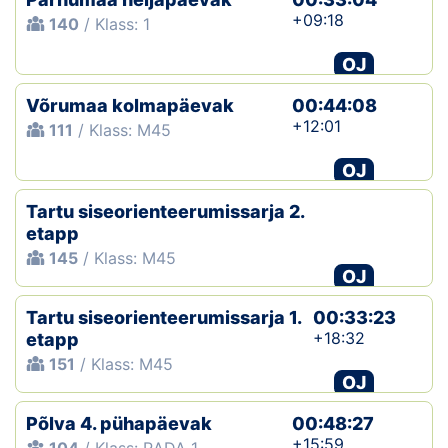
+09:18
140
/ Klass: 1
OJ
Võrumaa kolmapäevak
00:44:08
+12:01
111
/ Klass: M45
OJ
Tartu siseorienteerumissarja 2.
etapp
145
/ Klass: M45
OJ
Tartu siseorienteerumissarja 1.
00:33:23
+18:32
etapp
151
/ Klass: M45
OJ
Põlva 4. pühapäevak
00:48:27
+15:59