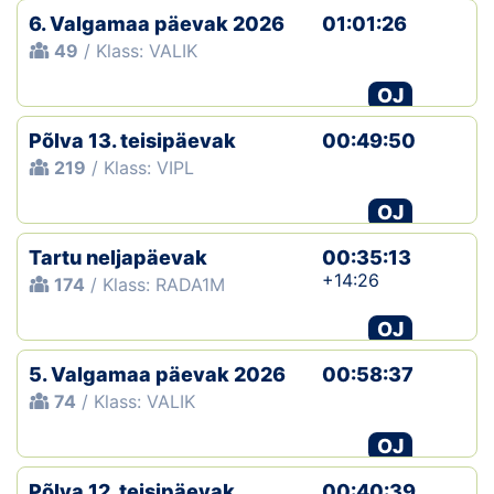
6. Valgamaa päevak 2026
01:01:26
49
/ Klass: VALIK
OJ
Põlva 13. teisipäevak
00:49:50
219
/ Klass: VIPL
OJ
Tartu neljapäevak
00:35:13
+14:26
174
/ Klass: RADA1M
OJ
5. Valgamaa päevak 2026
00:58:37
74
/ Klass: VALIK
OJ
Põlva 12. teisipäevak
00:40:39