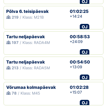
OJ
Põlva 6. teisipäevak
01:02:25
+14:24
219
/ Klass: M21B
OJ
Tartu neljapäevak
00:58:53
+24:09
197
/ Klass: RADA4M
OJ
Tartu neljapäevak
00:54:50
+13:09
213
/ Klass: RADA5M
OJ
Võrumaa kolmapäevak
01:02:28
+15:07
78
/ Klass: M45
OJ