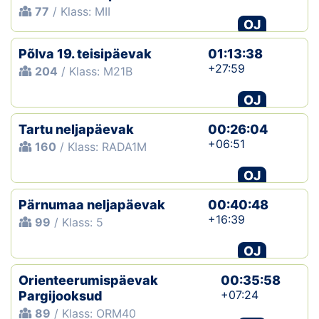
77
/ Klass: MII
OJ
Põlva 19. teisipäevak
01:13:38
+27:59
204
/ Klass: M21B
OJ
Tartu neljapäevak
00:26:04
+06:51
160
/ Klass: RADA1M
OJ
Pärnumaa neljapäevak
00:40:48
+16:39
99
/ Klass: 5
OJ
Orienteerumispäevak
00:35:58
+07:24
Pargijooksud
89
/ Klass: ORM40