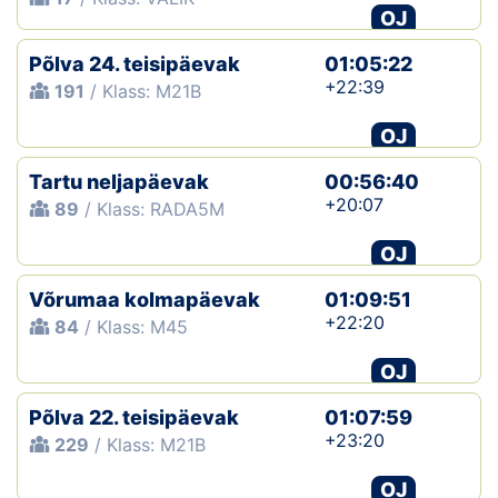
OJ
Põlva 24. teisipäevak
01:05:22
+22:39
191
/ Klass: M21B
OJ
Tartu neljapäevak
00:56:40
+20:07
89
/ Klass: RADA5M
OJ
Võrumaa kolmapäevak
01:09:51
+22:20
84
/ Klass: M45
OJ
Põlva 22. teisipäevak
01:07:59
+23:20
229
/ Klass: M21B
OJ