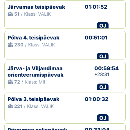
Järvamaa teisipäevak
01:01:52
51
/ Klass: VALIK
OJ
Põlva 4. teisipäevak
00:51:01
230
/ Klass: VALIK
OJ
Järva- ja Viljandimaa
00:59:54
+28:31
orienteerumispäevak
72
/ Klass: MII
OJ
Põlva 3. teisipäevak
01:00:32
221
/ Klass: VALIK
OJ
Pärnumaa neljapäevak
00:33:04