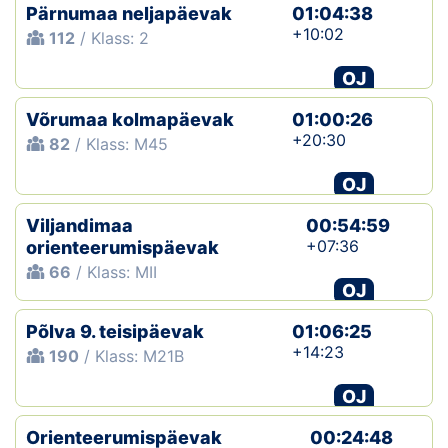
Pärnumaa neljapäevak
01:04:38
+10:02
112
/ Klass: 2
OJ
Võrumaa kolmapäevak
01:00:26
+20:30
82
/ Klass: M45
OJ
Viljandimaa
00:54:59
+07:36
orienteerumispäevak
66
/ Klass: MII
OJ
Põlva 9. teisipäevak
01:06:25
+14:23
190
/ Klass: M21B
OJ
Orienteerumispäevak
00:24:48