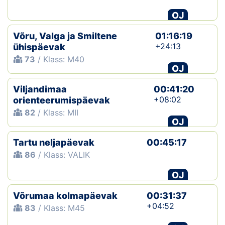
OJ
Võru, Valga ja Smiltene
01:16:19
+24:13
ühispäevak
73
/ Klass: M40
OJ
Viljandimaa
00:41:20
+08:02
orienteerumispäevak
82
/ Klass: MII
OJ
Tartu neljapäevak
00:45:17
86
/ Klass: VALIK
OJ
Võrumaa kolmapäevak
00:31:37
+04:52
83
/ Klass: M45