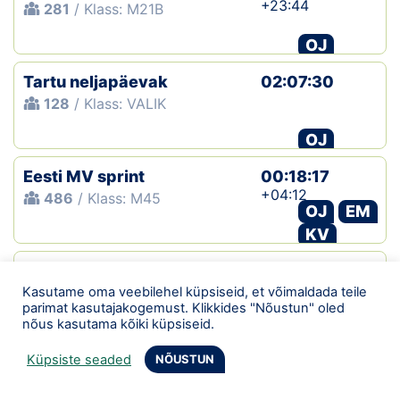
+23:44
281
/ Klass: M21B
OJ
Tartu neljapäevak
02:07:30
128
/ Klass: VALIK
OJ
Eesti MV sprint
00:18:17
+04:12
486
/ Klass: M45
OJ
EM
KV
Tartu neljapäevak
00:34:47
+14:02
Kasutame oma veebilehel küpsiseid, et võimaldada teile
138
/ Klass: R1M
parimat kasutajakogemust. Klikkides "Nõustun" oled
nõus kasutama kõiki küpsiseid.
OJ
Küpsiste seaded
NÕUSTUN
Põlva 4. teisipäevak
01:11:33
+12:06
230
/ Klass: M21B