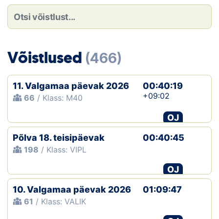
Loha
Kontakt
EOL
Võistlused
(466)
Galerii
11. Valgamaa päevak 2026
00:40:19
Kaardid
+09:02
66
/ Klass: M40
OJ
Kalender
Põlva 18. teisipäevak
00:40:45
Koondised
198
/ Klass: VIPL
Tule klubisse!
OJ
10. Valgamaa päevak 2026
Tulemused
01:09:47
61
/ Klass: VALIK
Dokumendid