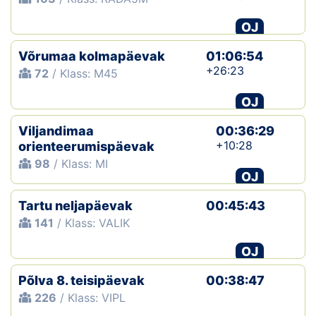
OJ
Võrumaa kolmapäevak
01:06:54
+26:23
72
/ Klass: M45
OJ
Viljandimaa
00:36:29
+10:28
orienteerumispäevak
98
/ Klass: MI
OJ
Tartu neljapäevak
00:45:43
141
/ Klass: VALIK
OJ
Põlva 8. teisipäevak
00:38:47
226
/ Klass: VIPL