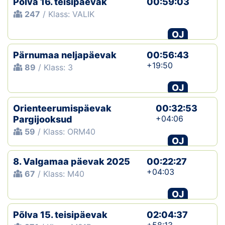
Põlva 16. teisipäevak
00:59:03
247
/ Klass: VALIK
OJ
Pärnumaa neljapäevak
00:56:43
+19:50
89
/ Klass: 3
OJ
Orienteerumispäevak
00:32:53
+04:06
Pargijooksud
59
/ Klass: ORM40
OJ
8. Valgamaa päevak 2025
00:22:27
+04:03
67
/ Klass: M40
OJ
Põlva 15. teisipäevak
02:04:37