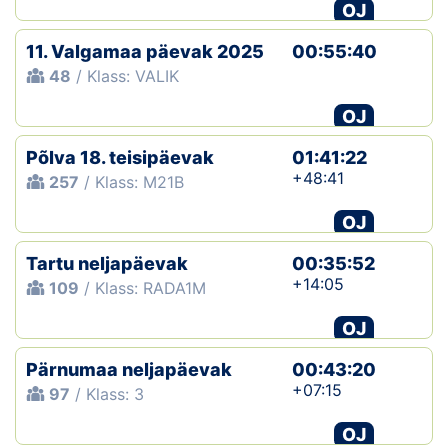
OJ
11. Valgamaa päevak 2025
00:55:40
48
/ Klass: VALIK
OJ
Põlva 18. teisipäevak
01:41:22
+48:41
257
/ Klass: M21B
OJ
Tartu neljapäevak
00:35:52
+14:05
109
/ Klass: RADA1M
OJ
Pärnumaa neljapäevak
00:43:20
+07:15
97
/ Klass: 3
OJ