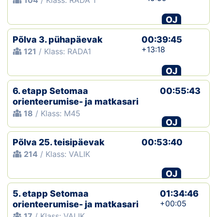
104
/ Klass: RADA 1
OJ
Põlva 3. pühapäevak
00:39:45
+13:18
121
/ Klass: RADA1
OJ
6. etapp Setomaa
00:55:43
orienteerumise- ja matkasari
18
/ Klass: M45
OJ
Põlva 25. teisipäevak
00:53:40
214
/ Klass: VALIK
OJ
5. etapp Setomaa
01:34:46
+00:05
orienteerumise- ja matkasari
17
/ Klass: VALIK