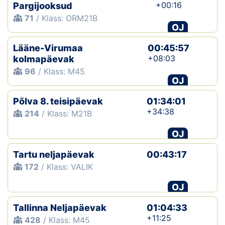
+00:16
Pargijooksud
71
/ Klass: ORM21B
OJ
Lääne-Virumaa
00:45:57
+08:03
kolmapäevak
96
/ Klass: M45
OJ
Põlva 8. teisipäevak
01:34:01
+34:38
214
/ Klass: M21B
OJ
Tartu neljapäevak
00:43:17
172
/ Klass: VALIK
OJ
Tallinna Neljapäevak
01:04:33
+11:25
428
/ Klass: M45