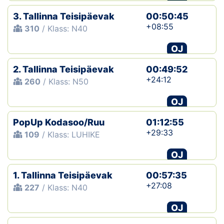
3. Tallinna Teisipäevak
00:50:45
+08:55
310
/ Klass: N40
OJ
2. Tallinna Teisipäevak
00:49:52
+24:12
260
/ Klass: N50
OJ
PopUp Kodasoo/Ruu
01:12:55
+29:33
109
/ Klass: LUHIKE
OJ
1. Tallinna Teisipäevak
00:57:35
+27:08
227
/ Klass: N40
OJ