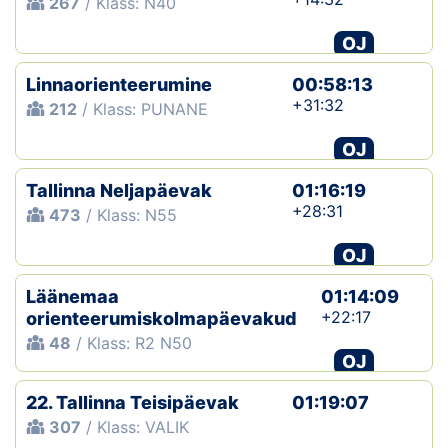
267
/ Klass: N40
OJ
Linnaorienteerumine
00:58:13
+31:32
212
/ Klass: PUNANE
OJ
Tallinna Neljapäevak
01:16:19
+28:31
473
/ Klass: N55
OJ
Läänemaa
01:14:09
+22:17
orienteerumiskolmapäevakud
48
/ Klass: R2 N50
OJ
22. Tallinna Teisipäevak
01:19:07
307
/ Klass: VALIK