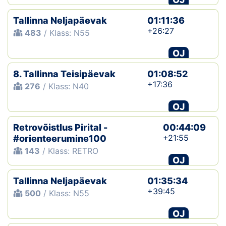
Tallinna Neljapäevak
01:11:36
+26:27
483
/ Klass: N55
OJ
8. Tallinna Teisipäevak
01:08:52
+17:36
276
/ Klass: N40
OJ
Retrovõistlus Pirital -
00:44:09
+21:55
#orienteerumine100
143
/ Klass: RETRO
OJ
Tallinna Neljapäevak
01:35:34
+39:45
500
/ Klass: N55
OJ