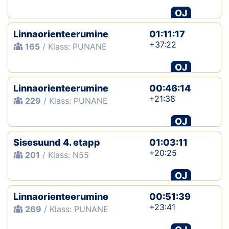
OJ
Linnaorienteerumine
01:11:17
+37:22
165
/ Klass: PUNANE
OJ
Linnaorienteerumine
00:46:14
+21:38
229
/ Klass: PUNANE
OJ
Sisesuund 4. etapp
01:03:11
+20:25
201
/ Klass: N55
OJ
Linnaorienteerumine
00:51:39
+23:41
269
/ Klass: PUNANE