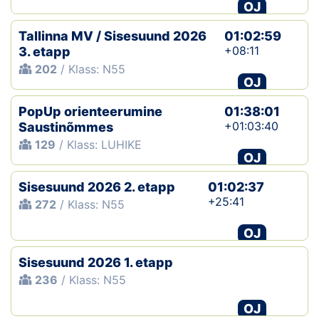
OJ
Tallinna MV / Sisesuund 2026
01:02:59
+08:11
3. etapp
202
/ Klass: N55
OJ
PopUp orienteerumine
01:38:01
+01:03:40
Saustinõmmes
129
/ Klass: LUHIKE
OJ
Sisesuund 2026 2. etapp
01:02:37
+25:41
272
/ Klass: N55
OJ
Sisesuund 2026 1. etapp
236
/ Klass: N55
OJ