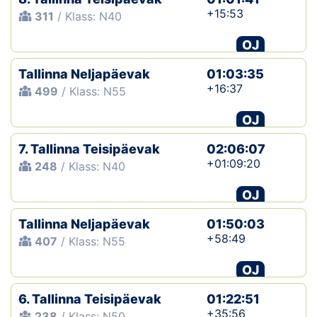
+15:53
311
/ Klass: N40
OJ
Tallinna Neljapäevak
01:03:35
+16:37
499
/ Klass: N55
OJ
7. Tallinna Teisipäevak
02:06:07
+01:09:20
248
/ Klass: N40
OJ
Tallinna Neljapäevak
01:50:03
+58:49
407
/ Klass: N55
OJ
6. Tallinna Teisipäevak
01:22:51
+35:56
238
/ Klass: N50