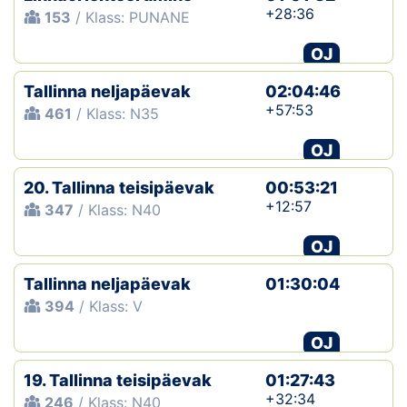
+28:36
153
/ Klass: PUNANE
OJ
Tallinna neljapäevak
02:04:46
+57:53
461
/ Klass: N35
OJ
20. Tallinna teisipäevak
00:53:21
+12:57
347
/ Klass: N40
OJ
Tallinna neljapäevak
01:30:04
394
/ Klass: V
OJ
19. Tallinna teisipäevak
01:27:43
+32:34
246
/ Klass: N40