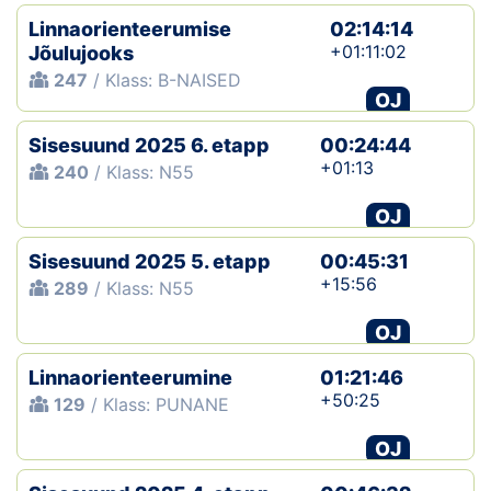
Linnaorienteerumise
02:14:14
+01:11:02
Jõulujooks
247
/ Klass: B-NAISED
OJ
Sisesuund 2025 6. etapp
00:24:44
+01:13
240
/ Klass: N55
OJ
Sisesuund 2025 5. etapp
00:45:31
+15:56
289
/ Klass: N55
OJ
Linnaorienteerumine
01:21:46
+50:25
129
/ Klass: PUNANE
OJ