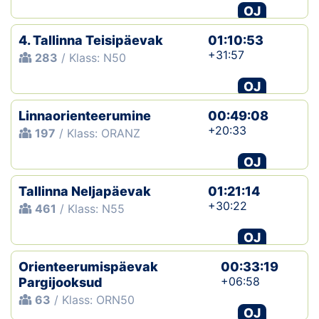
OJ
4. Tallinna Teisipäevak
01:10:53
+31:57
283
/ Klass: N50
OJ
Linnaorienteerumine
00:49:08
+20:33
197
/ Klass: ORANZ
OJ
Tallinna Neljapäevak
01:21:14
+30:22
461
/ Klass: N55
OJ
Orienteerumispäevak
00:33:19
+06:58
Pargijooksud
63
/ Klass: ORN50
OJ