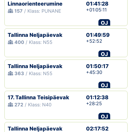
Linnaorienteerumine
01:41:28
+01:05:11
157
/ Klass: PUNANE
OJ
Tallinna Neljapäevak
01:49:59
+52:52
400
/ Klass: N55
OJ
Tallinna Neljapäevak
01:50:17
+45:30
363
/ Klass: N55
OJ
17. Tallinna Teisipäevak
01:12:38
+28:25
272
/ Klass: N40
OJ
Tallinna Neljapäevak
02:17:52