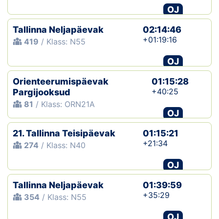
OJ
Tallinna Neljapäevak
02:14:46
+01:19:16
419
/ Klass: N55
OJ
Orienteerumispäevak
01:15:28
+40:25
Pargijooksud
81
/ Klass: ORN21A
OJ
21. Tallinna Teisipäevak
01:15:21
+21:34
274
/ Klass: N40
OJ
Tallinna Neljapäevak
01:39:59
+35:29
354
/ Klass: N55
OJ