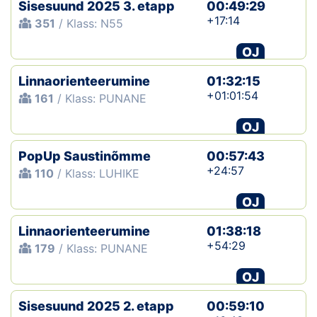
Sisesuund 2025 3. etapp
00:49:29
+17:14
351
/ Klass: N55
OJ
Linnaorienteerumine
01:32:15
+01:01:54
161
/ Klass: PUNANE
OJ
PopUp Saustinõmme
00:57:43
+24:57
110
/ Klass: LUHIKE
OJ
Linnaorienteerumine
01:38:18
+54:29
179
/ Klass: PUNANE
OJ
Sisesuund 2025 2. etapp
00:59:10