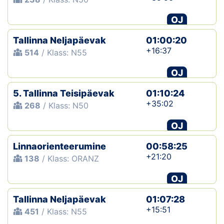
OJ
Tallinna Neljapäevak
01:00:20
+16:37
514
/ Klass: N55
OJ
5. Tallinna Teisipäevak
01:10:24
+35:02
268
/ Klass: N50
OJ
Linnaorienteerumine
00:58:25
+21:20
138
/ Klass: ORANZ
OJ
Tallinna Neljapäevak
01:07:28
+15:51
451
/ Klass: N55