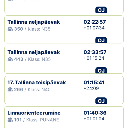
OJ
Tallinna neljapäevak
02:22:57
+01:07:34
350
/ Klass: N35
OJ
Tallinna neljapäevak
02:33:57
+01:15:24
443
/ Klass: N35
OJ
17. Tallinna teisipäevak
01:15:41
+24:09
266
/ Klass: N40
OJ
Linnaorienteerumine
01:40:36
+01:01:04
191
/ Klass: PUNANE