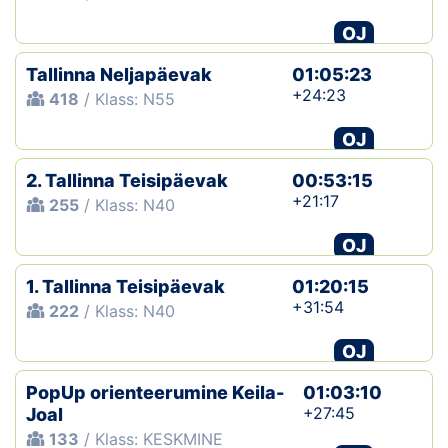
OJ
Tallinna Neljapäevak
01:05:23
+24:23
418
/ Klass: N55
OJ
2. Tallinna Teisipäevak
00:53:15
+21:17
255
/ Klass: N40
OJ
1. Tallinna Teisipäevak
01:20:15
+31:54
222
/ Klass: N40
OJ
PopUp orienteerumine Keila-
01:03:10
+27:45
Joal
133
/ Klass: KESKMINE