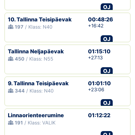
OJ
10. Tallinna Teisipäevak
00:48:26
+16:42
197
/ Klass: N40
OJ
Tallinna Neljapäevak
01:15:10
+27:13
450
/ Klass: N55
OJ
9. Tallinna Teisipäevak
01:01:10
+23:06
344
/ Klass: N40
OJ
Linnaorienteerumine
01:12:22
191
/ Klass: VALIK
OJ