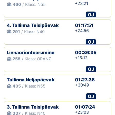
+23:21
460
/ Klass: N55
OJ
4. Tallinna Teisipäevak
01:17:51
+24:56
291
/ Klass: N40
OJ
Linnaorienteerumine
00:36:35
+15:12
258
/ Klass: ORANZ
OJ
Tallinna Neljapäevak
01:27:38
+30:49
405
/ Klass: N55
OJ
3. Tallinna Teisipäevak
01:07:24
+23:03
307
/ Klass: N40