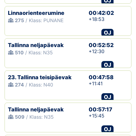
OJ
Linnaorienteerumine
00:42:02
+18:53
275
/ Klass: PUNANE
OJ
Tallinna neljapäevak
00:52:52
+12:30
510
/ Klass: N35
OJ
23. Tallinna teisipäevak
00:47:58
+11:41
274
/ Klass: N40
OJ
Tallinna neljapäevak
00:57:17
+15:45
509
/ Klass: N35
OJ