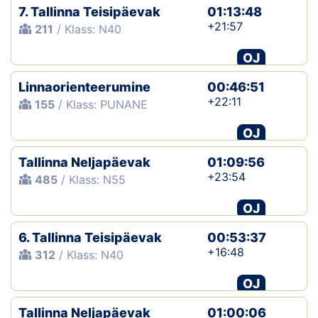
7. Tallinna Teisipäevak
01:13:48
+21:57
211
/ Klass: N40
OJ
Linnaorienteerumine
00:46:51
+22:11
155
/ Klass: PUNANE
OJ
Tallinna Neljapäevak
01:09:56
+23:54
485
/ Klass: N55
OJ
6. Tallinna Teisipäevak
00:53:37
+16:48
312
/ Klass: N40
OJ
Tallinna Neljapäevak
01:00:06