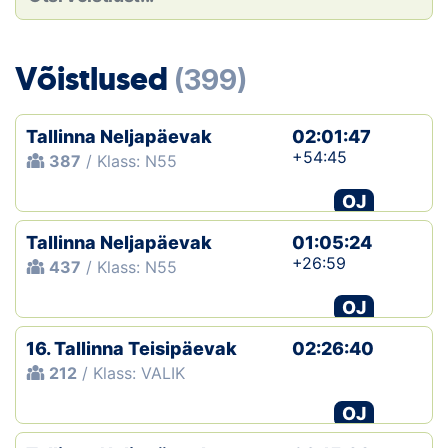
Loha
Kontakt
Võistlused
(399)
EOL
Tallinna Neljapäevak
02:01:47
Galerii
+54:45
387
/ Klass: N55
Kaardid
OJ
Tallinna Neljapäevak
01:05:24
Kalender
+26:59
437
/ Klass: N55
Koondised
OJ
Tule klubisse!
16. Tallinna Teisipäevak
02:26:40
212
/ Klass: VALIK
Tulemused
OJ
Dokumendid