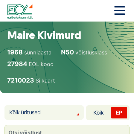
Liigu
sisu
juurde
Estonian Orienteering Federation
Uudised
Maire Kivimurd
Alustajale
1968
N50
sünniaasta
võistlusklass
Orienteerujale
27984
EOL kood
Eesti Orienteerumine 100!
7210023
Si kaart
Toetamine
Telli litsents!
Kõik üritused
Kõik
EP
Noored