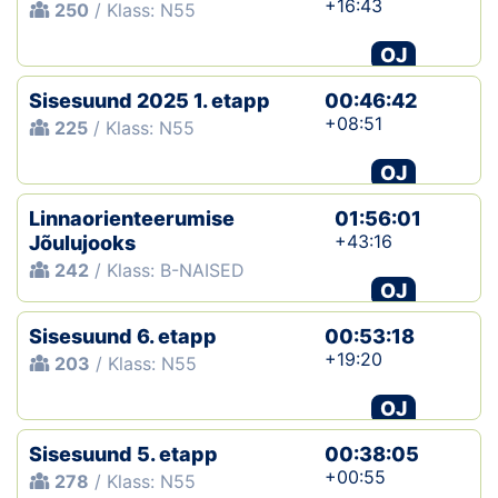
+16:43
250
/ Klass: N55
OJ
Sisesuund 2025 1. etapp
00:46:42
+08:51
225
/ Klass: N55
OJ
Linnaorienteerumise
01:56:01
+43:16
Jõulujooks
242
/ Klass: B-NAISED
OJ
Sisesuund 6. etapp
00:53:18
+19:20
203
/ Klass: N55
OJ
Sisesuund 5. etapp
00:38:05
+00:55
278
/ Klass: N55