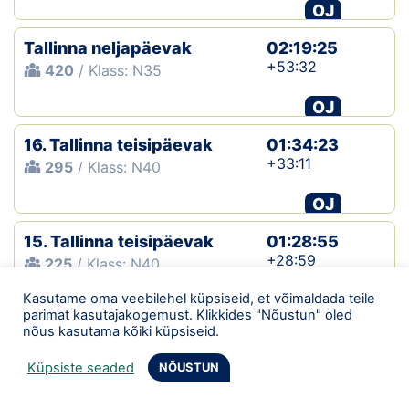
OJ
Tallinna neljapäevak
02:19:25
+53:32
420
/ Klass: N35
OJ
16. Tallinna teisipäevak
01:34:23
+33:11
295
/ Klass: N40
OJ
15. Tallinna teisipäevak
01:28:55
+28:59
225
/ Klass: N40
Kasutame oma veebilehel küpsiseid, et võimaldada teile
OJ
parimat kasutajakogemust. Klikkides "Nõustun" oled
nõus kasutama kõiki küpsiseid.
Tallinna neljapäevak
01:36:33
+34:24
478
/ Klass: N35
Küpsiste seaded
NÕUSTUN
OJ