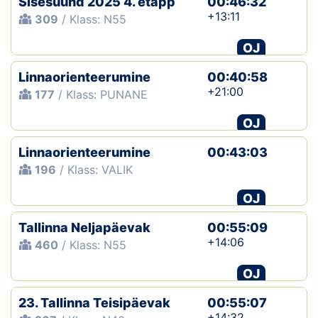
Sisesuund 2025 4. etapp
00:46:32
+13:11
309
/ Klass: N55
OJ
Linnaorienteerumine
00:40:58
+21:00
177
/ Klass: PUNANE
OJ
Linnaorienteerumine
00:43:03
196
/ Klass: VALIK
OJ
Tallinna Neljapäevak
00:55:09
+14:06
460
/ Klass: N55
OJ
23. Tallinna Teisipäevak
00:55:07
+14:32