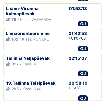
Lääne-Virumaa
01:53:13
kolmapäevak
79
/ Klass: VABARADA
OJ
Linnaorienteerumine
01:42:53
+01:07:08
162
/ Klass: PUNANE
OJ
Tallinna Neljapäevak
02:15:07
357
/ Klass: V
OJ
19. Tallinna Teisipäevak
00:58:19
+16:38
295
/ Klass: N40
OJ