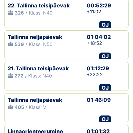
22. Tallinna teisipäevak
00:52:29
+11:02
326
/ Klass: N40
OJ
Tallinna neljapäevak
01:04:02
+18:52
539
/ Klass: N50
OJ
21. Tallinna teisipäevak
01:12:29
+22:22
272
/ Klass: N40
OJ
Tallinna neljapäevak
01:46:09
405
/ Klass: V
OJ
Linnaorienteerumine
01:01:32