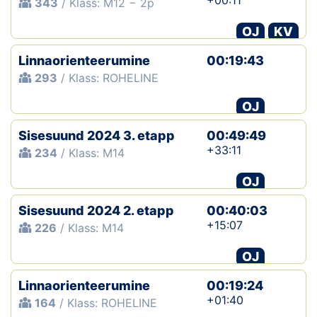
+00:11
343
/ Klass: M12 − 2p
OJ
KV
Linnaorienteerumine
00:19:43
293
/ Klass: ROHELINE
OJ
Sisesuund 2024 3. etapp
00:49:49
+33:11
234
/ Klass: M14
OJ
Sisesuund 2024 2. etapp
00:40:03
+15:07
226
/ Klass: M14
OJ
Linnaorienteerumine
00:19:24
+01:40
164
/ Klass: ROHELINE