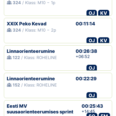
324
/ Klass: M10 − 1p
OJ
KV
XXIX Peko Kevad
00:11:14
324
/ Klass: M10 − 2p
OJ
KV
Linnaorienteerumine
00:26:38
+06:52
122
/ Klass: ROHELINE
OJ
Linnaorienteerumine
00:22:29
152
/ Klass: ROHELINE
OJ
Eesti MV
00:25:43
+14:45
suusaorienteerumises sprint