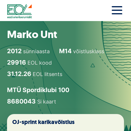
Liigu
sisu
juurde
Estonian Orienteering Federation
Uudised
Marko Unt
Alustajale
2012
M14
sünniaasta
võistlusklass
Orienteerujale
29916
EOL kood
Eesti Orienteerumine 100!
31.12.26
EOL litsents
Toetamine
MTÜ Spordiklubi 100
8680043
Si kaart
Telli litsents!
Noored
OJ-sprint karikavõistlus