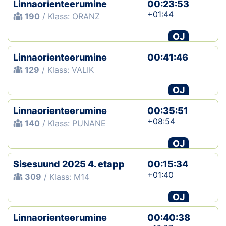
Linnaorienteerumine
00:23:53
+01:44
190
/ Klass: ORANZ
OJ
Linnaorienteerumine
00:41:46
129
/ Klass: VALIK
OJ
Linnaorienteerumine
00:35:51
+08:54
140
/ Klass: PUNANE
OJ
Sisesuund 2025 4. etapp
00:15:34
+01:40
309
/ Klass: M14
OJ
Linnaorienteerumine
00:40:38