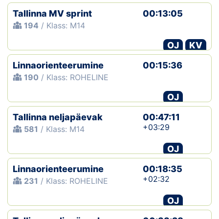
Tallinna MV sprint
00:13:05
194
/ Klass: M14
OJ
KV
Linnaorienteerumine
00:15:36
190
/ Klass: ROHELINE
OJ
Tallinna neljapäevak
00:47:11
+03:29
581
/ Klass: M14
OJ
Linnaorienteerumine
00:18:35
+02:32
231
/ Klass: ROHELINE
OJ