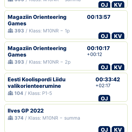
OJ
KV
Magaziin Orienteering
00:13:57
Games
393
/ Klass: M10NR − 1p
OJ
KV
Magaziin Orienteering
00:10:17
+00:12
Games
393
/ Klass: M10NR − 2p
OJ
KV
Eesti Koolispordi Liidu
00:33:42
+02:17
valikorienteerumine
104
/ Klass: P1-5
OJ
Ilves GP 2022
374
/ Klass: M10NR − summa
OJ
KV