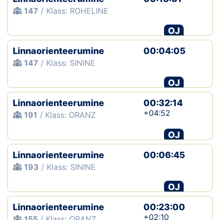
147
/ Klass: ROHELINE
Klubid
OJ
Suletud maastikud
Linnaorienteerumine
00:04:05
147
/ Klass: SININE
Püsirajad
OJ
Ajalugu
Linnaorienteerumine
00:32:14
Koolitused
+04:52
191
/ Klass: ORANZ
OJ
OTSI
Linnaorienteerumine
00:06:45
193
/ Klass: SININE
OJ
Linnaorienteerumine
00:23:00
+02:10
155
/ Klass: ORANZ