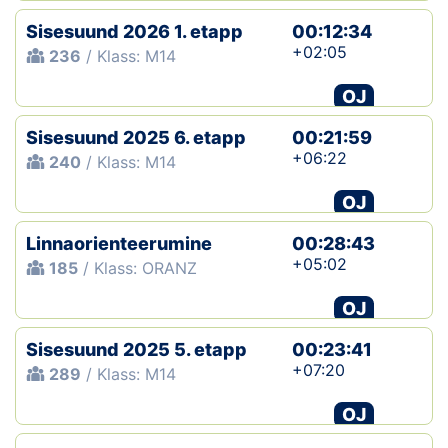
Sisesuund 2026 1. etapp
00:12:34
+02:05
236
/ Klass: M14
OJ
Sisesuund 2025 6. etapp
00:21:59
+06:22
240
/ Klass: M14
OJ
Linnaorienteerumine
00:28:43
+05:02
185
/ Klass: ORANZ
OJ
Sisesuund 2025 5. etapp
00:23:41
+07:20
289
/ Klass: M14
OJ