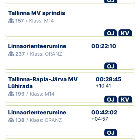
OJ
Tallinna MV sprindis
157
/ Klass: M14
OJ
KV
Linnaorienteerumine
00:22:10
237
/ Klass: ORANZ
OJ
Tallinna-Rapla-Järva MV
00:28:45
+10:41
Lühirada
199
/ Klass: M14
OJ
KV
Linnaorienteerumine
00:42:02
+04:57
138
/ Klass: ORANZ
OJ