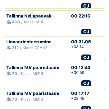
OJ
Tallinna Neljapäevak
00:22:16
460
/ Klass: M14
OJ
Linnaorienteerumine
00:31:05
+08:14
212
/ Klass: ORANZ
OJ
Tallinna MV paaristeade
00:12:43
+00:59
70
/ Klass: MN16
OJ
Tallinna MV paaristeade
00:17:17
+02:48
70
/ Klass: MN16