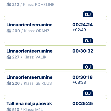
212
/ Klass: ROHELINE
OJ
Linnaorienteerumine
00:24:24
+02:49
269
/ Klass: ORANZ
OJ
Linnaorienteerumine
00:30:32
227
/ Klass: VALIK
OJ
Linnaorienteerumine
00:30:18
+08:38
226
/ Klass: SEIKLUS
OJ
Tallinna neljapäevak
00:25:45
510
/ Klass: M14