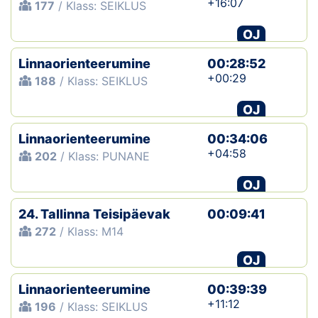
+16:07
177
/ Klass: SEIKLUS
OJ
Linnaorienteerumine
00:28:52
+00:29
188
/ Klass: SEIKLUS
OJ
Linnaorienteerumine
00:34:06
+04:58
202
/ Klass: PUNANE
OJ
24. Tallinna Teisipäevak
00:09:41
272
/ Klass: M14
OJ
Linnaorienteerumine
00:39:39
+11:12
196
/ Klass: SEIKLUS