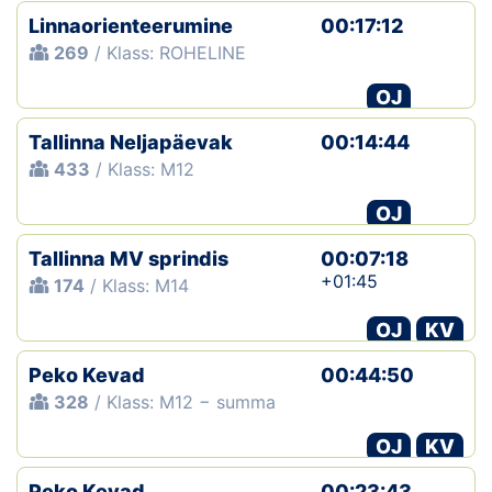
Linnaorienteerumine
00:17:12
269
/ Klass: ROHELINE
OJ
Tallinna Neljapäevak
00:14:44
433
/ Klass: M12
OJ
Tallinna MV sprindis
00:07:18
+01:45
174
/ Klass: M14
OJ
KV
Peko Kevad
00:44:50
328
/ Klass: M12 − summa
OJ
KV
Peko Kevad
00:23:43