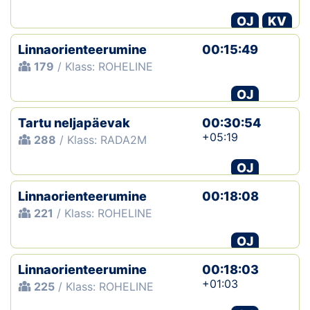
OJ
KV
Linnaorienteerumine
00:15:49
179
/ Klass: ROHELINE
OJ
Tartu neljapäevak
00:30:54
+05:19
288
/ Klass: RADA2M
OJ
Linnaorienteerumine
00:18:08
221
/ Klass: ROHELINE
OJ
Linnaorienteerumine
00:18:03
+01:03
225
/ Klass: ROHELINE