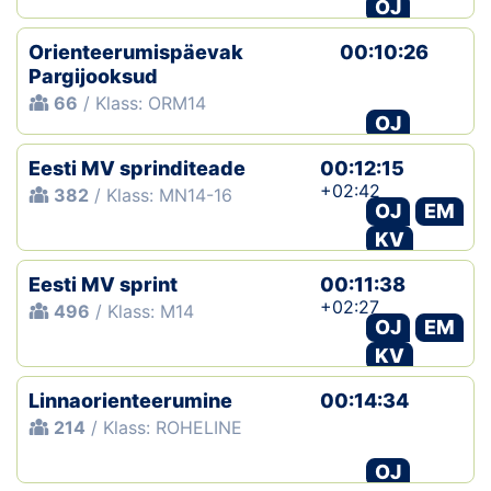
OJ
Orienteerumispäevak
00:10:26
Pargijooksud
66
/ Klass: ORM14
OJ
Eesti MV sprinditeade
00:12:15
+02:42
382
/ Klass: MN14-16
OJ
EM
KV
Eesti MV sprint
00:11:38
+02:27
496
/ Klass: M14
OJ
EM
KV
Linnaorienteerumine
00:14:34
214
/ Klass: ROHELINE
OJ