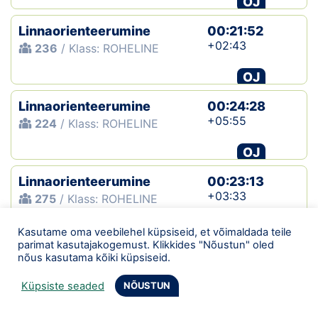
OJ
Linnaorienteerumine
00:21:52
+02:43
236
/ Klass: ROHELINE
OJ
Linnaorienteerumine
00:24:28
+05:55
224
/ Klass: ROHELINE
OJ
Linnaorienteerumine
00:23:13
+03:33
275
/ Klass: ROHELINE
OJ
Kasutame oma veebilehel küpsiseid, et võimaldada teile
parimat kasutajakogemust. Klikkides "Nõustun" oled
Suunto Games
00:19:30
nõus kasutama kõiki küpsiseid.
492
/ Klass: M10NR − summa
Küpsiste seaded
NÕUSTUN
OJ
KV