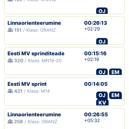
OJ
Linnaorienteerumine
00:26:13
+02:29
151
/ Klass: ORANZ
OJ
Eesti MV sprinditeade
00:15:16
+02:19
320
/ Klass: MN18-20
OJ
EM
Eesti MV sprint
00:14:05
421
/ Klass: M14
OJ
EM
KV
Linnaorienteerumine
00:26:55
+05:32
258
/ Klass: ORANZ