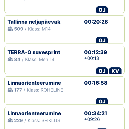
OJ
Tallinna neljapäevak
00:20:28
509
/ Klass: M14
OJ
TERRA-O suvesprint
00:12:39
+00:13
84
/ Klass: Men 14
OJ
KV
Linnaorienteerumine
00:16:58
177
/ Klass: ROHELINE
OJ
Linnaorienteerumine
00:34:21
+09:26
229
/ Klass: SEIKLUS