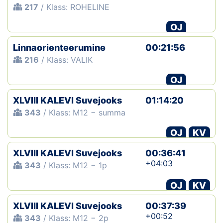
217
/ Klass: ROHELINE
OJ
Linnaorienteerumine
00:21:56
216
/ Klass: VALIK
OJ
XLVIII KALEVI Suvejooks
01:14:20
343
/ Klass: M12 − summa
OJ
KV
XLVIII KALEVI Suvejooks
00:36:41
+04:03
343
/ Klass: M12 − 1p
OJ
KV
XLVIII KALEVI Suvejooks
00:37:39
+00:52
343
/ Klass: M12 − 2p