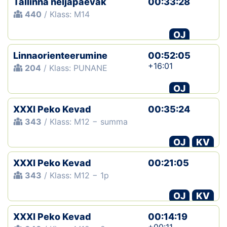
Tallinna neljapäevak
00:33:28
440
/ Klass: M14
OJ
Linnaorienteerumine
00:52:05
+16:01
204
/ Klass: PUNANE
OJ
XXXI Peko Kevad
00:35:24
343
/ Klass: M12 − summa
OJ
KV
XXXI Peko Kevad
00:21:05
343
/ Klass: M12 − 1p
OJ
KV
XXXI Peko Kevad
00:14:19