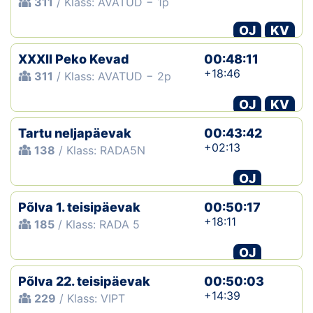
311
/ Klass: AVATUD − 1p
OJ
KV
XXXII Peko Kevad
00:48:11
+18:46
311
/ Klass: AVATUD − 2p
OJ
KV
Tartu neljapäevak
00:43:42
+02:13
138
/ Klass: RADA5N
OJ
Põlva 1. teisipäevak
00:50:17
+18:11
185
/ Klass: RADA 5
OJ
Põlva 22. teisipäevak
00:50:03
+14:39
229
/ Klass: VIPT