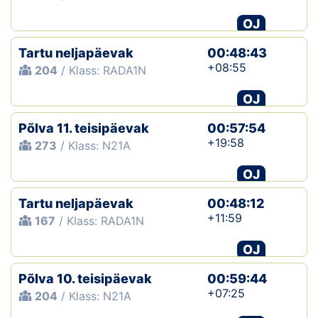
OJ
Tartu neljapäevak
00:48:43
+08:55
204
/ Klass: RADA1N
OJ
Põlva 11. teisipäevak
00:57:54
+19:58
273
/ Klass: N21A
OJ
Tartu neljapäevak
00:48:12
+11:59
167
/ Klass: RADA1N
OJ
Põlva 10. teisipäevak
00:59:44
+07:25
204
/ Klass: N21A