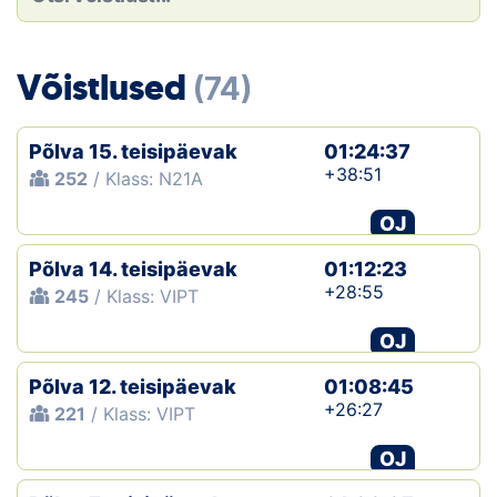
Loha
Kontakt
Võistlused
(74)
EOL
Põlva 15. teisipäevak
01:24:37
Galerii
+38:51
252
/ Klass: N21A
Kaardid
OJ
Põlva 14. teisipäevak
01:12:23
Kalender
+28:55
245
/ Klass: VIPT
Koondised
OJ
Tule klubisse!
Põlva 12. teisipäevak
01:08:45
+26:27
221
/ Klass: VIPT
Tulemused
OJ
Dokumendid