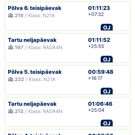
Põlva 6. teisipäevak
01:11:23
+07:32
219
/ Klass: N21A
OJ
Tartu neljapäevak
01:11:52
+25:55
197
/ Klass: RADA4N
OJ
Põlva 5. teisipäevak
00:59:48
+16:17
232
/ Klass: N21A
OJ
Tartu neljapäevak
01:06:46
+25:04
213
/ Klass: RADA4N
OJ