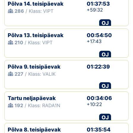
Põlva 14. teisipäevak
01:37:53
+59:32
286
/ Klass: VIPT
OJ
Põlva 13. teisipäevak
00:54:50
+17:43
210
/ Klass: VIPT
OJ
Põlva 9. teisipäevak
01:22:39
227
/ Klass: VALIK
OJ
Tartu neljapäevak
00:34:06
+10:22
192
/ Klass: RADA1N
OJ
Põlva 8. teisipäevak
01:35:54