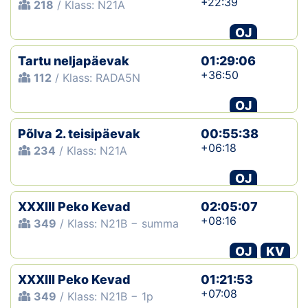
+22:39
218
/ Klass: N21A
OJ
Tartu neljapäevak
01:29:06
+36:50
112
/ Klass: RADA5N
OJ
Põlva 2. teisipäevak
00:55:38
+06:18
234
/ Klass: N21A
OJ
XXXIII Peko Kevad
02:05:07
+08:16
349
/ Klass: N21B − summa
OJ
KV
XXXIII Peko Kevad
01:21:53
+07:08
349
/ Klass: N21B − 1p