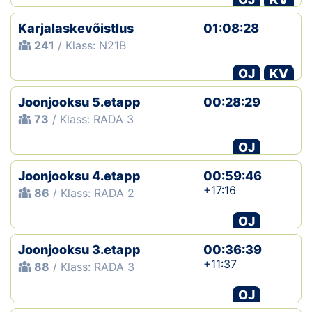
Karjalaskevõistlus
01:08:28
241
/ Klass: N21B
OJ
KV
Joonjooksu 5.etapp
00:28:29
73
/ Klass: RADA 3
OJ
Joonjooksu 4.etapp
00:59:46
+17:16
86
/ Klass: RADA 2
OJ
Joonjooksu 3.etapp
00:36:39
+11:37
88
/ Klass: RADA 3
OJ