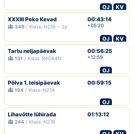
OJ
KV
XXXIII Peko Kevad
00:43:14
+05:20
349
/ Klass: N21B − 2p
OJ
KV
Tartu neljapäevak
00:56:25
+12:59
131
/ Klass: RADA4N
OJ
Põlva 1. teisipäevak
00:59:15
194
/ Klass: N21A
OJ
Lihavõtte lühirada
01:13:12
244
/ Klass: N21B
OJ
KV