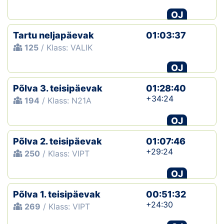
OJ
Tartu neljapäevak
01:03:37
125
/ Klass: VALIK
OJ
Põlva 3. teisipäevak
01:28:40
+34:24
194
/ Klass: N21A
OJ
Põlva 2. teisipäevak
01:07:46
+29:24
250
/ Klass: VIPT
OJ
Põlva 1. teisipäevak
00:51:32
+24:30
269
/ Klass: VIPT