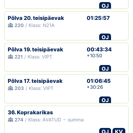
OJ
Põlva 20. teisipäevak
01:25:57
220
/ Klass: N21A
OJ
Põlva 19. teisipäevak
00:43:34
+10:50
221
/ Klass: VIPT
OJ
Põlva 17. teisipäevak
01:06:45
+30:26
203
/ Klass: VIPT
OJ
36. Koprakarikas
274
/ Klass: AVATUD − summa
OJ
KV