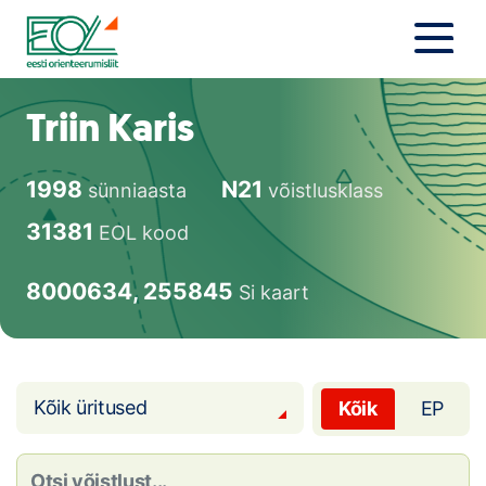
Liigu
sisu
juurde
Estonian Orienteering Federation
Uudised
Triin Karis
Alustajale
1998
N21
sünniaasta
võistlusklass
Orienteerujale
31381
EOL kood
Eesti Orienteerumine 100!
8000634, 255845
Si kaart
Toetamine
Telli litsents!
Kõik üritused
Kõik
EP
Noored