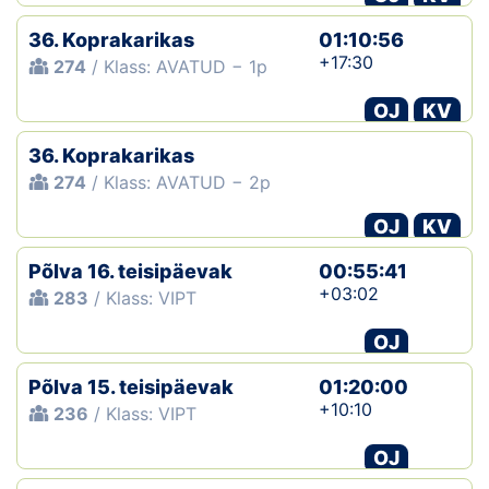
36. Koprakarikas
01:10:56
+17:30
274
/ Klass: AVATUD − 1p
OJ
KV
36. Koprakarikas
274
/ Klass: AVATUD − 2p
OJ
KV
Põlva 16. teisipäevak
00:55:41
+03:02
283
/ Klass: VIPT
OJ
Põlva 15. teisipäevak
01:20:00
+10:10
236
/ Klass: VIPT
OJ