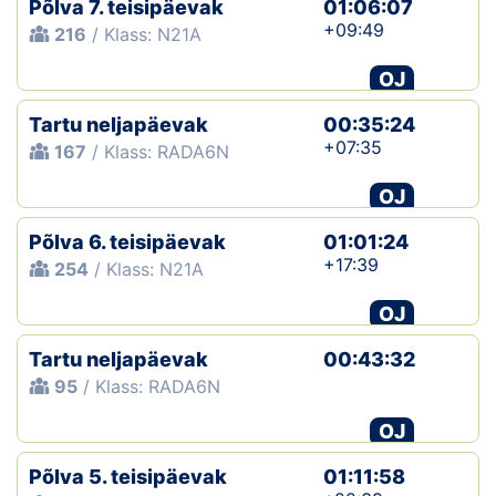
Põlva 7. teisipäevak
01:06:07
+09:49
216
/ Klass: N21A
Klubid
OJ
Suletud maastikud
Tartu neljapäevak
00:35:24
Püsirajad
+07:35
167
/ Klass: RADA6N
OJ
Ajalugu
Põlva 6. teisipäevak
01:01:24
Koolitused
+17:39
254
/ Klass: N21A
OJ
OTSI
Tartu neljapäevak
00:43:32
95
/ Klass: RADA6N
OJ
Põlva 5. teisipäevak
01:11:58