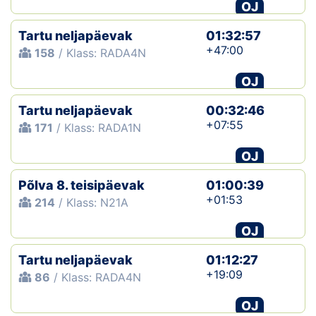
OJ
Tartu neljapäevak
01:32:57
+47:00
158
/ Klass: RADA4N
OJ
Tartu neljapäevak
00:32:46
+07:55
171
/ Klass: RADA1N
OJ
Põlva 8. teisipäevak
01:00:39
+01:53
214
/ Klass: N21A
OJ
Tartu neljapäevak
01:12:27
+19:09
86
/ Klass: RADA4N
OJ