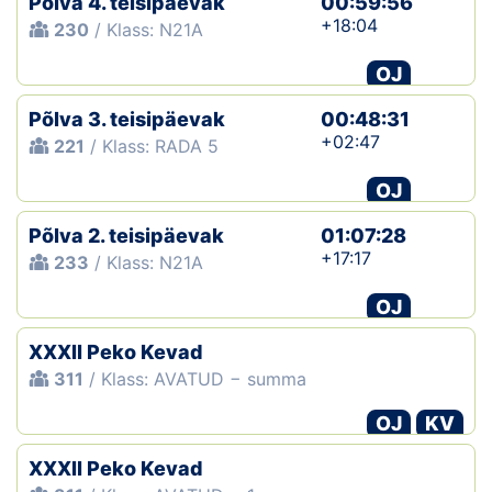
Põlva 4. teisipäevak
00:59:56
+18:04
230
/ Klass: N21A
OJ
Põlva 3. teisipäevak
00:48:31
+02:47
221
/ Klass: RADA 5
OJ
Põlva 2. teisipäevak
01:07:28
+17:17
233
/ Klass: N21A
OJ
XXXII Peko Kevad
311
/ Klass: AVATUD − summa
OJ
KV
XXXII Peko Kevad