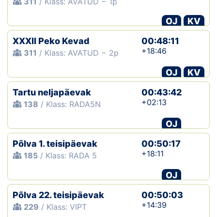
311
/ Klass: AVATUD − 1p
OJ
KV
XXXII Peko Kevad
00:48:11
+18:46
311
/ Klass: AVATUD − 2p
OJ
KV
Tartu neljapäevak
00:43:42
+02:13
138
/ Klass: RADA5N
OJ
Põlva 1. teisipäevak
00:50:17
+18:11
185
/ Klass: RADA 5
OJ
Põlva 22. teisipäevak
00:50:03
+14:39
229
/ Klass: VIPT