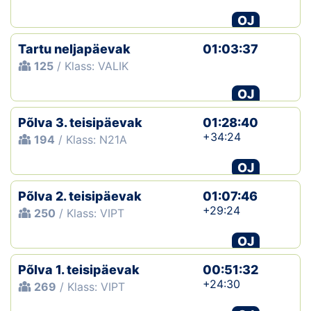
OJ
Tartu neljapäevak
01:03:37
125
/ Klass: VALIK
OJ
Põlva 3. teisipäevak
01:28:40
+34:24
194
/ Klass: N21A
OJ
Põlva 2. teisipäevak
01:07:46
+29:24
250
/ Klass: VIPT
OJ
Põlva 1. teisipäevak
00:51:32
+24:30
269
/ Klass: VIPT