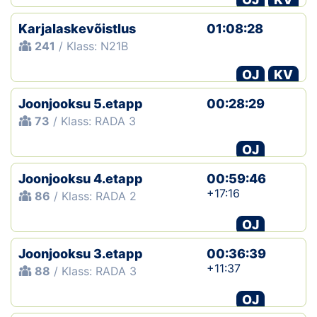
Karjalaskevõistlus
01:08:28
241
/ Klass: N21B
OJ
KV
Joonjooksu 5.etapp
00:28:29
73
/ Klass: RADA 3
OJ
Joonjooksu 4.etapp
00:59:46
+17:16
86
/ Klass: RADA 2
OJ
Joonjooksu 3.etapp
00:36:39
+11:37
88
/ Klass: RADA 3
OJ