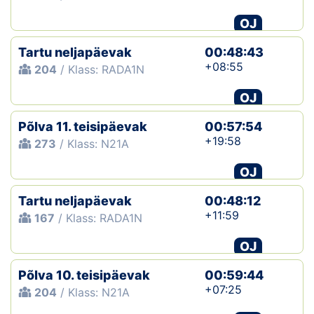
OJ
Tartu neljapäevak
00:48:43
+08:55
204
/ Klass: RADA1N
OJ
Põlva 11. teisipäevak
00:57:54
+19:58
273
/ Klass: N21A
OJ
Tartu neljapäevak
00:48:12
+11:59
167
/ Klass: RADA1N
OJ
Põlva 10. teisipäevak
00:59:44
+07:25
204
/ Klass: N21A