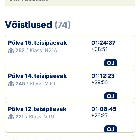
Loha
Kontakt
Võistlused
(74)
EOL
Põlva 15. teisipäevak
01:24:37
Galerii
+38:51
252
/ Klass: N21A
Kaardid
OJ
Põlva 14. teisipäevak
01:12:23
Kalender
+28:55
245
/ Klass: VIPT
Koondised
OJ
Tule klubisse!
Põlva 12. teisipäevak
01:08:45
+26:27
221
/ Klass: VIPT
Tulemused
OJ
Dokumendid