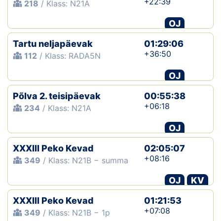
+22:39
218
/ Klass: N21A
OJ
Tartu neljapäevak
01:29:06
+36:50
112
/ Klass: RADA5N
OJ
Põlva 2. teisipäevak
00:55:38
+06:18
234
/ Klass: N21A
OJ
XXXIII Peko Kevad
02:05:07
+08:16
349
/ Klass: N21B − summa
OJ
KV
XXXIII Peko Kevad
01:21:53
+07:08
349
/ Klass: N21B − 1p