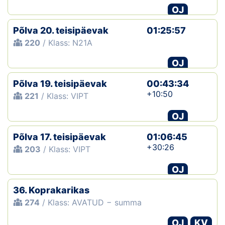
OJ
Põlva 20. teisipäevak
01:25:57
220
/ Klass: N21A
OJ
Põlva 19. teisipäevak
00:43:34
+10:50
221
/ Klass: VIPT
OJ
Põlva 17. teisipäevak
01:06:45
+30:26
203
/ Klass: VIPT
OJ
36. Koprakarikas
274
/ Klass: AVATUD − summa
OJ
KV