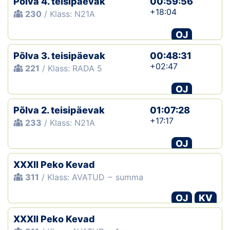
Põlva 4. teisipäevak
00:59:56
+18:04
230
/ Klass: N21A
OJ
Põlva 3. teisipäevak
00:48:31
+02:47
221
/ Klass: RADA 5
OJ
Põlva 2. teisipäevak
01:07:28
+17:17
233
/ Klass: N21A
OJ
XXXII Peko Kevad
311
/ Klass: AVATUD − summa
OJ
KV
XXXII Peko Kevad