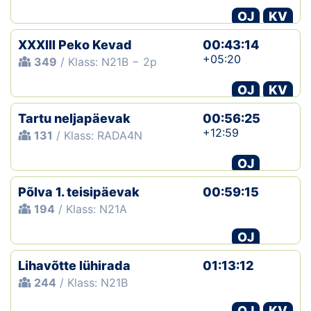
OJ
KV
XXXIII Peko Kevad
00:43:14
+05:20
349
/ Klass: N21B − 2p
OJ
KV
Tartu neljapäevak
00:56:25
+12:59
131
/ Klass: RADA4N
OJ
Põlva 1. teisipäevak
00:59:15
194
/ Klass: N21A
OJ
Lihavõtte lühirada
01:13:12
244
/ Klass: N21B
OJ
KV