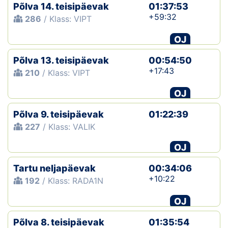
Põlva 14. teisipäevak
01:37:53
+59:32
286
/ Klass: VIPT
OJ
Põlva 13. teisipäevak
00:54:50
+17:43
210
/ Klass: VIPT
OJ
Põlva 9. teisipäevak
01:22:39
227
/ Klass: VALIK
OJ
Tartu neljapäevak
00:34:06
+10:22
192
/ Klass: RADA1N
OJ
Põlva 8. teisipäevak
01:35:54