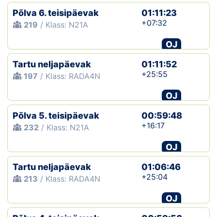
Põlva 6. teisipäevak
01:11:23
+07:32
219
/ Klass: N21A
OJ
Tartu neljapäevak
01:11:52
+25:55
197
/ Klass: RADA4N
OJ
Põlva 5. teisipäevak
00:59:48
+16:17
232
/ Klass: N21A
OJ
Tartu neljapäevak
01:06:46
+25:04
213
/ Klass: RADA4N
OJ