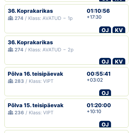
36. Koprakarikas
01:10:56
+17:30
274
/ Klass: AVATUD − 1p
OJ
KV
36. Koprakarikas
274
/ Klass: AVATUD − 2p
OJ
KV
Põlva 16. teisipäevak
00:55:41
+03:02
283
/ Klass: VIPT
OJ
Põlva 15. teisipäevak
01:20:00
+10:10
236
/ Klass: VIPT
OJ