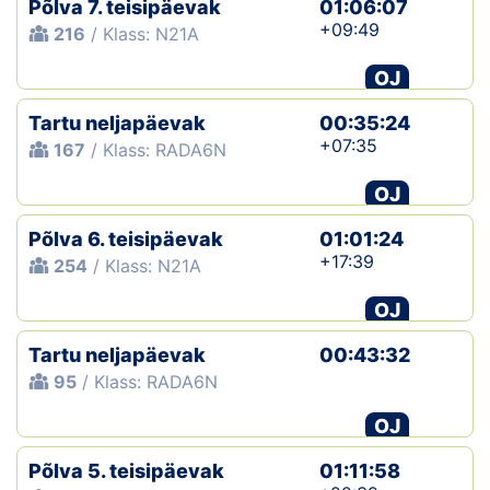
Põlva 7. teisipäevak
01:06:07
+09:49
216
/ Klass: N21A
Klubid
OJ
Suletud maastikud
Tartu neljapäevak
00:35:24
Püsirajad
+07:35
167
/ Klass: RADA6N
OJ
Ajalugu
Põlva 6. teisipäevak
01:01:24
Koolitused
+17:39
254
/ Klass: N21A
OJ
OTSI
Tartu neljapäevak
00:43:32
95
/ Klass: RADA6N
OJ
Põlva 5. teisipäevak
01:11:58