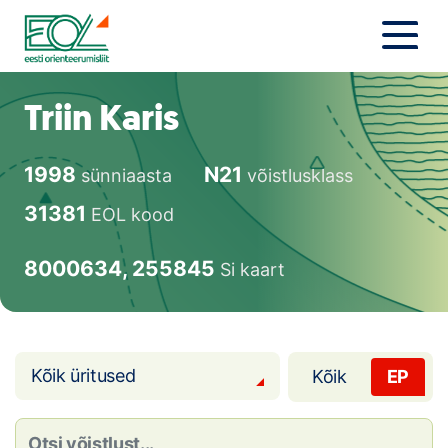
Liigu
sisu
juurde
Estonian Orienteering Federation
Uudised
Triin Karis
Alustajale
1998
N21
sünniaasta
võistlusklass
Orienteerujale
31381
EOL kood
Eesti Orienteerumine 100!
8000634, 255845
Si kaart
Toetamine
Telli litsents!
Kõik üritused
Kõik
EP
Noored