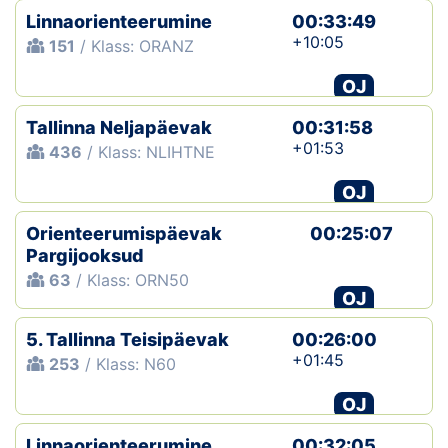
Linnaorienteerumine
00:33:49
+10:05
151
/ Klass: ORANZ
OJ
Tallinna Neljapäevak
00:31:58
+01:53
436
/ Klass: NLIHTNE
OJ
Orienteerumispäevak
00:25:07
Pargijooksud
63
/ Klass: ORN50
OJ
5. Tallinna Teisipäevak
00:26:00
+01:45
253
/ Klass: N60
OJ
Linnaorienteerumine
00:32:05