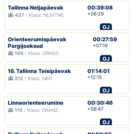
Tallinna Neljapäevak
00:39:08
Klubid
+06:29
437
/ Klass: NLIHTNE
Suletud maastikud
OJ
Orienteerumispäevak
Püsirajad
00:27:59
+07:19
Pargijooksud
105
/ Klass: ORN50
Ajalugu
OJ
Koolitused
16. Tallinna Teisipäevak
01:14:01
+12:15
212
/ Klass: N60
OTSI
OJ
Linnaorienteerumine
00:30:46
+08:47
115
/ Klass: ORANZ
OJ