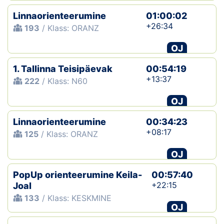
Linnaorienteerumine
01:00:02
+26:34
193
/ Klass: ORANZ
OJ
1. Tallinna Teisipäevak
00:54:19
+13:37
222
/ Klass: N60
OJ
Linnaorienteerumine
00:34:23
+08:17
125
/ Klass: ORANZ
OJ
PopUp orienteerumine Keila-
00:57:40
+22:15
Joal
133
/ Klass: KESKMINE
OJ