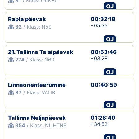
81
/ Klass: ORN50
OJ
Rapla päevak
00:32:18
+05:35
32
/ Klass: N50
OJ
21. Tallinna Teisipäevak
00:53:46
+03:28
274
/ Klass: N60
OJ
Linnaorienteerumine
00:40:59
87
/ Klass: VALIK
OJ
Tallinna Neljapäevak
01:28:40
+34:52
354
/ Klass: NLIHTNE
OJ