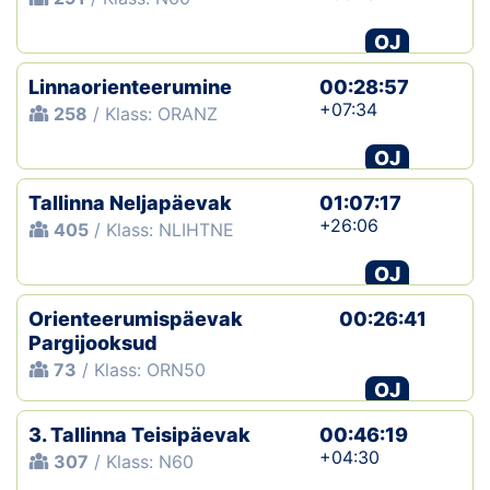
OJ
Linnaorienteerumine
00:28:57
+07:34
258
/ Klass: ORANZ
OJ
Tallinna Neljapäevak
01:07:17
+26:06
405
/ Klass: NLIHTNE
OJ
Orienteerumispäevak
00:26:41
Pargijooksud
73
/ Klass: ORN50
OJ
3. Tallinna Teisipäevak
00:46:19
+04:30
307
/ Klass: N60