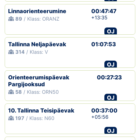
Linnaorienteerumine
00:47:47
+13:35
89
/ Klass: ORANZ
OJ
Tallinna Neljapäevak
01:07:53
314
/ Klass: V
OJ
Orienteerumispäevak
00:27:23
Pargijooksud
58
/ Klass: ORN50
OJ
10. Tallinna Teisipäevak
00:37:00
+05:56
197
/ Klass: N60
OJ