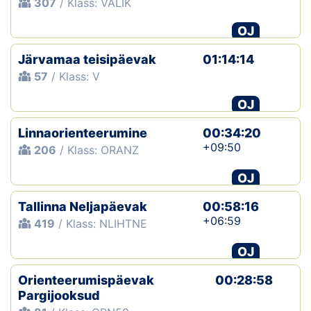
307
/ Klass: VALIK
OJ
Järvamaa teisipäevak
01:14:14
57
/ Klass: V
OJ
Linnaorienteerumine
00:34:20
+09:50
206
/ Klass: ORANZ
OJ
Tallinna Neljapäevak
00:58:16
+06:59
419
/ Klass: NLIHTNE
OJ
Orienteerumispäevak
00:28:58
Pargijooksud