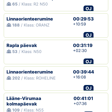
65
/ Klass: R2 N50
OJ
Linnaorienteerumine
00:29:53
+10:59
188
/ Klass: ORANZ
OJ
Rapla päevak
00:31:19
+02:30
53
/ Klass: N50
OJ
Linnaorienteerumine
00:39:44
+16:08
202
/ Klass: ROHELINE
OJ
Lääne-Virumaa
00:41:01
+07:36
kolmapäevak
109
/ Klass: N55