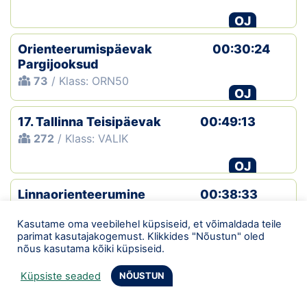
OJ
Orienteerumispäevak
00:30:24
Pargijooksud
73
/ Klass: ORN50
OJ
17. Tallinna Teisipäevak
00:49:13
272
/ Klass: VALIK
OJ
Linnaorienteerumine
00:38:33
+12:35
121
/ Klass: ORANZ
Kasutame oma veebilehel küpsiseid, et võimaldada teile
parimat kasutajakogemust. Klikkides "Nõustun" oled
OJ
nõus kasutama kõiki küpsiseid.
Tallinna Neljapäevak
01:08:40
Küpsiste seaded
NÕUSTUN
+21:23
401
/ Klass: NLIHTNE