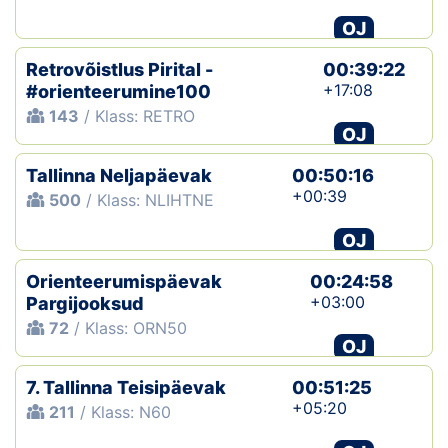
OJ
Retrovõistlus Pirital -
00:39:22
+17:08
#orienteerumine100
143
/ Klass: RETRO
OJ
Tallinna Neljapäevak
00:50:16
+00:39
500
/ Klass: NLIHTNE
OJ
Orienteerumispäevak
00:24:58
+03:00
Pargijooksud
72
/ Klass: ORN50
OJ
7. Tallinna Teisipäevak
00:51:25
+05:20
211
/ Klass: N60