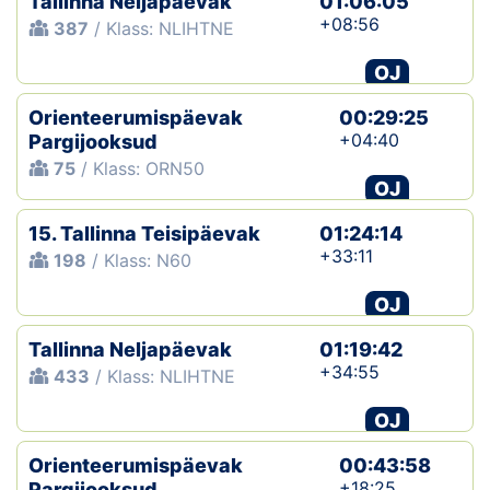
Tallinna Neljapäevak
01:06:05
+08:56
387
/ Klass: NLIHTNE
OJ
Orienteerumispäevak
00:29:25
+04:40
Pargijooksud
75
/ Klass: ORN50
OJ
15. Tallinna Teisipäevak
01:24:14
+33:11
198
/ Klass: N60
OJ
Tallinna Neljapäevak
01:19:42
+34:55
433
/ Klass: NLIHTNE
OJ
Orienteerumispäevak
00:43:58
+18:25
Pargijooksud