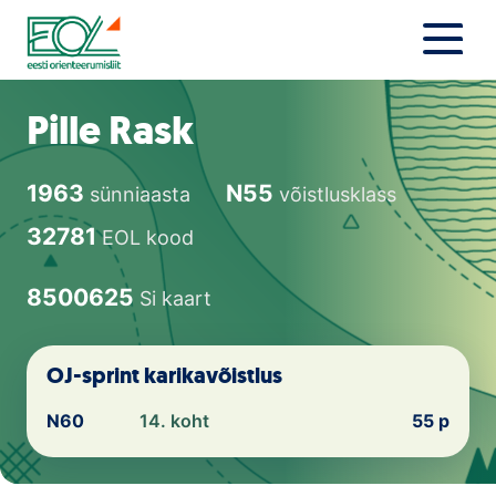
Liigu
sisu
juurde
Estonian Orienteering Federation
Uudised
Pille Rask
Alustajale
1963
N55
sünniaasta
võistlusklass
Orienteerujale
32781
EOL kood
Eesti Orienteerumine 100!
8500625
Si kaart
Toetamine
OJ-sprint karikavõistlus
Telli litsents!
N60
14. koht
55 p
Noored