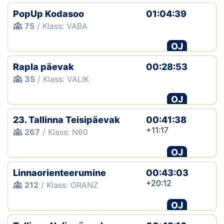
PopUp Kodasoo
01:04:39
75
/ Klass: VABA
OJ
Rapla päevak
00:28:53
35
/ Klass: VALIK
OJ
23. Tallinna Teisipäevak
00:41:38
+11:17
267
/ Klass: N60
OJ
Linnaorienteerumine
00:43:03
+20:12
212
/ Klass: ORANZ
OJ