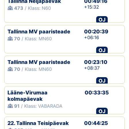
Tallinna Neljapäevak
00:49:16
+15:32
473
/ Klass: N60
OJ
Tallinna MV paaristeade
00:20:39
+06:16
70
/ Klass: MN60
OJ
Tallinna MV paaristeade
00:23:10
+08:37
70
/ Klass: MN60
OJ
Lääne-Virumaa
00:33:35
kolmapäevak
91
/ Klass: VABARADA
OJ
22. Tallinna Teisipäevak
00:44:25