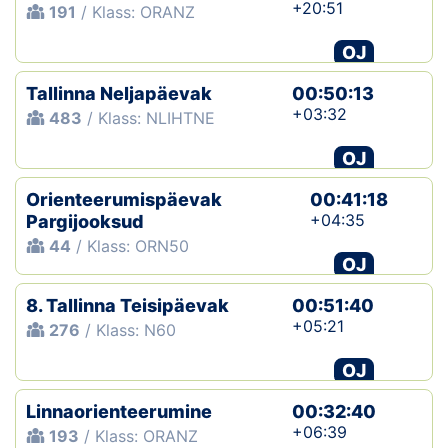
+20:51
191
/ Klass: ORANZ
OJ
Tallinna Neljapäevak
00:50:13
+03:32
483
/ Klass: NLIHTNE
OJ
Orienteerumispäevak
00:41:18
+04:35
Pargijooksud
44
/ Klass: ORN50
OJ
8. Tallinna Teisipäevak
00:51:40
+05:21
276
/ Klass: N60
OJ
Linnaorienteerumine
00:32:40
+06:39
193
/ Klass: ORANZ