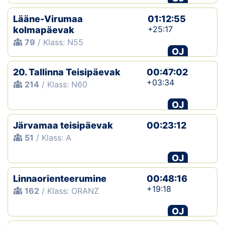
Lääne-Virumaa
01:12:55
+25:17
kolmapäevak
79
/ Klass: N55
OJ
20. Tallinna Teisipäevak
00:47:02
+03:34
214
/ Klass: N60
OJ
Järvamaa teisipäevak
00:23:12
51
/ Klass: A
OJ
Linnaorienteerumine
00:48:16
+19:18
162
/ Klass: ORANZ
OJ