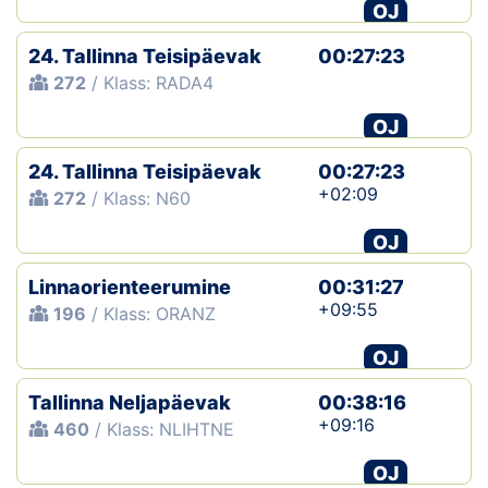
OJ
24. Tallinna Teisipäevak
00:27:23
272
/ Klass: RADA4
OJ
24. Tallinna Teisipäevak
00:27:23
+02:09
272
/ Klass: N60
OJ
Linnaorienteerumine
00:31:27
+09:55
196
/ Klass: ORANZ
OJ
Tallinna Neljapäevak
00:38:16
+09:16
460
/ Klass: NLIHTNE
OJ