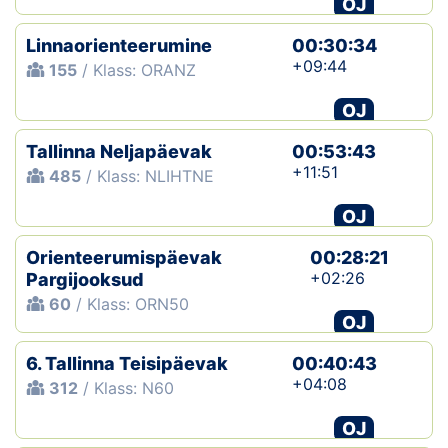
OJ
Linnaorienteerumine
00:30:34
+09:44
155
/ Klass: ORANZ
OJ
Tallinna Neljapäevak
00:53:43
+11:51
485
/ Klass: NLIHTNE
OJ
Orienteerumispäevak
00:28:21
+02:26
Pargijooksud
60
/ Klass: ORN50
OJ
6. Tallinna Teisipäevak
00:40:43
+04:08
312
/ Klass: N60
OJ