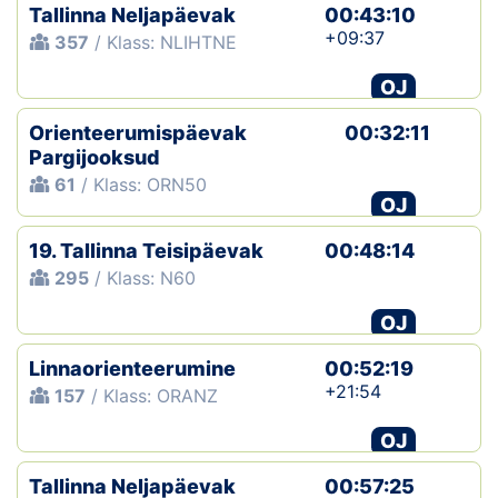
Tallinna Neljapäevak
00:43:10
+09:37
357
/ Klass: NLIHTNE
OJ
Orienteerumispäevak
00:32:11
Pargijooksud
61
/ Klass: ORN50
OJ
19. Tallinna Teisipäevak
00:48:14
295
/ Klass: N60
OJ
Linnaorienteerumine
00:52:19
+21:54
157
/ Klass: ORANZ
OJ
Tallinna Neljapäevak
00:57:25