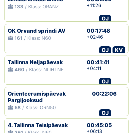
+11:26
133
/ Klass: ORANZ
OJ
OK Orvand sprindi AV
00:17:48
+02:46
161
/ Klass: N60
OJ
KV
Tallinna Neljapäevak
00:41:41
+04:11
460
/ Klass: NLIHTNE
OJ
Orienteerumispäevak
00:22:06
Pargijooksud
58
/ Klass: ORN50
OJ
4. Tallinna Teisipäevak
00:45:05
+06:13
291
/ Klass: N60