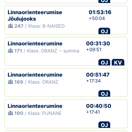
OJ
Linnaorienteerumise
01:53:16
+50:04
Jõulujooks
247
/ Klass: B-NAISED
OJ
Linnaorienteerumine
00:31:30
+09:51
171
/ Klass: ORANZ − summa
OJ
KV
Linnaorienteerumine
00:51:47
+17:34
169
/ Klass: ORANZ
OJ
Linnaorienteerumine
00:40:50
+17:41
190
/ Klass: PUNANE
OJ