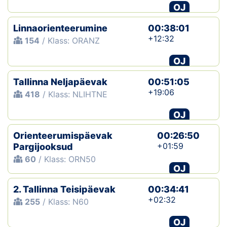
OJ
Linnaorienteerumine
00:38:01
+12:32
154
/ Klass: ORANZ
OJ
Tallinna Neljapäevak
00:51:05
+19:06
418
/ Klass: NLIHTNE
OJ
Orienteerumispäevak
00:26:50
+01:59
Pargijooksud
60
/ Klass: ORN50
OJ
2. Tallinna Teisipäevak
00:34:41
+02:32
255
/ Klass: N60
OJ