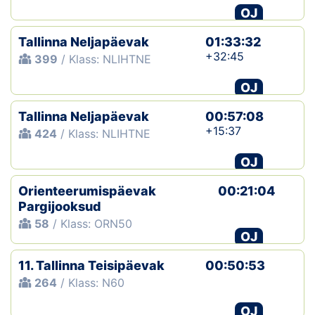
OJ
Tallinna Neljapäevak
01:33:32
+32:45
399
/ Klass: NLIHTNE
OJ
Tallinna Neljapäevak
00:57:08
+15:37
424
/ Klass: NLIHTNE
OJ
Orienteerumispäevak
00:21:04
Pargijooksud
58
/ Klass: ORN50
OJ
11. Tallinna Teisipäevak
00:50:53
264
/ Klass: N60
OJ