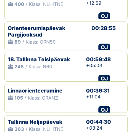
+12:59
400
/ Klass: NLIHTNE
OJ
Orienteerumispäevak
00:28:55
Pargijooksud
89
/ Klass: ORN50
OJ
18. Tallinna Teisipäevak
00:59:48
+05:03
248
/ Klass: N60
OJ
Linnaorienteerumine
00:36:31
+11:04
105
/ Klass: ORANZ
OJ
Tallinna Neljapäevak
00:44:30
+03:24
363
/ Klass: NLIHTNE