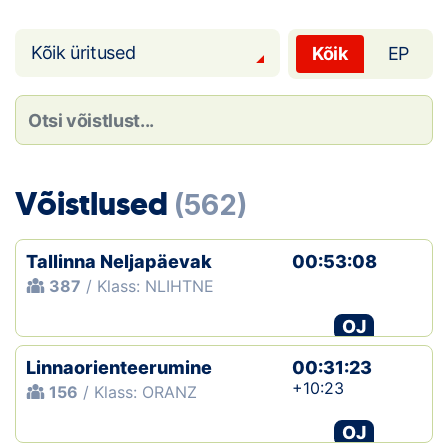
Loha
Kontakt
Kõik üritused
Kõik
EP
EOL
Galerii
Võistlused
Kaardid
(562)
Kalender
Tallinna Neljapäevak
00:53:08
387
/ Klass: NLIHTNE
Koondised
OJ
Tule klubisse!
Linnaorienteerumine
00:31:23
Tulemused
+10:23
156
/ Klass: ORANZ
OJ
Dokumendid