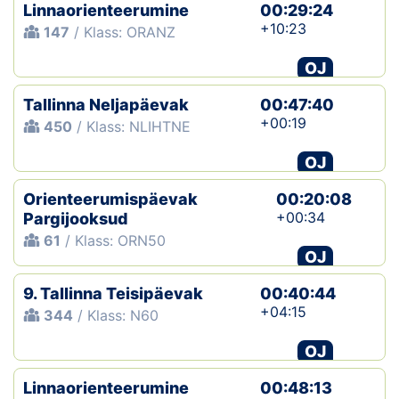
Linnaorienteerumine
00:29:24
+10:23
147
/ Klass: ORANZ
OJ
Tallinna Neljapäevak
00:47:40
+00:19
450
/ Klass: NLIHTNE
OJ
Orienteerumispäevak
00:20:08
+00:34
Pargijooksud
61
/ Klass: ORN50
OJ
9. Tallinna Teisipäevak
00:40:44
+04:15
344
/ Klass: N60
OJ
Linnaorienteerumine
00:48:13