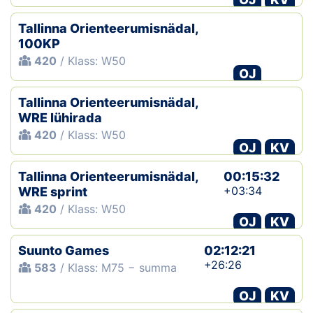
Tallinna Orienteerumisnädal,
100KP
420
/ Klass: W50
OJ
Tallinna Orienteerumisnädal,
WRE lühirada
420
/ Klass: W50
OJ
KV
Tallinna Orienteerumisnädal,
00:15:32
+03:34
WRE sprint
420
/ Klass: W50
OJ
KV
Suunto Games
02:12:21
+26:26
583
/ Klass: M75 − summa
OJ
KV