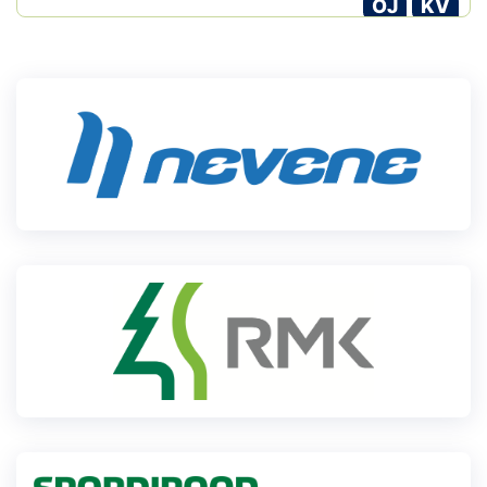
OJ
KV