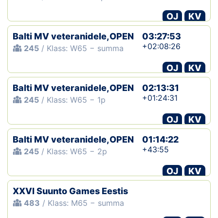
OJ
KV
Balti MV veteranidele,OPEN
03:27:53
+02:08:26
245
/ Klass: W65 − summa
OJ
KV
Balti MV veteranidele,OPEN
02:13:31
+01:24:31
245
/ Klass: W65 − 1p
OJ
KV
Balti MV veteranidele,OPEN
01:14:22
+43:55
245
/ Klass: W65 − 2p
OJ
KV
XXVI Suunto Games Eestis
483
/ Klass: M65 − summa