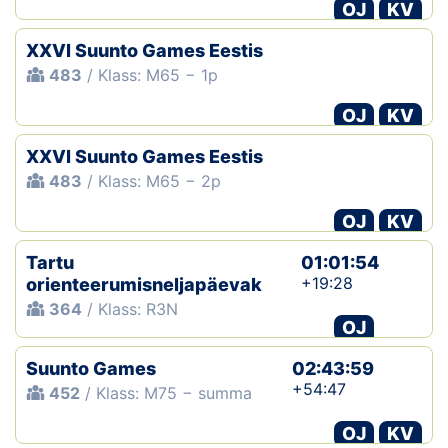
OJ
KV
XXVI Suunto Games Eestis
483
/ Klass: M65 − 1p
OJ
KV
XXVI Suunto Games Eestis
483
/ Klass: M65 − 2p
OJ
KV
Tartu
01:01:54
+19:28
orienteerumisneljapäevak
364
/ Klass: R3N
OJ
Suunto Games
02:43:59
+54:47
452
/ Klass: M75 − summa
OJ
KV