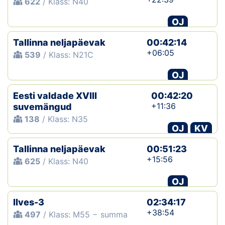
622
/ Klass: N40
OJ
Tallinna neljapäevak
00:42:14
+06:05
539
/ Klass: N21C
OJ
Eesti valdade XVIII
00:42:20
+11:36
suvemängud
138
/ Klass: N35
OJ
KV
Tallinna neljapäevak
00:51:23
+15:56
625
/ Klass: N40
OJ
Ilves-3
02:34:17
+38:54
497
/ Klass: M55 − summa