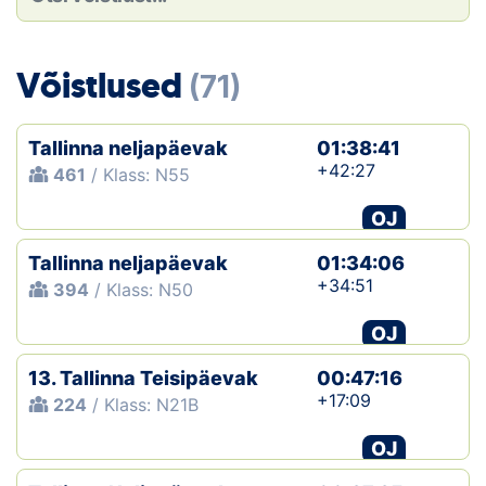
Loha
Kontakt
Võistlused
(71)
EOL
Tallinna neljapäevak
01:38:41
Galerii
+42:27
461
/ Klass: N55
Kaardid
OJ
Tallinna neljapäevak
01:34:06
Kalender
+34:51
394
/ Klass: N50
Koondised
OJ
Tule klubisse!
13. Tallinna Teisipäevak
00:47:16
+17:09
224
/ Klass: N21B
Tulemused
OJ
Dokumendid