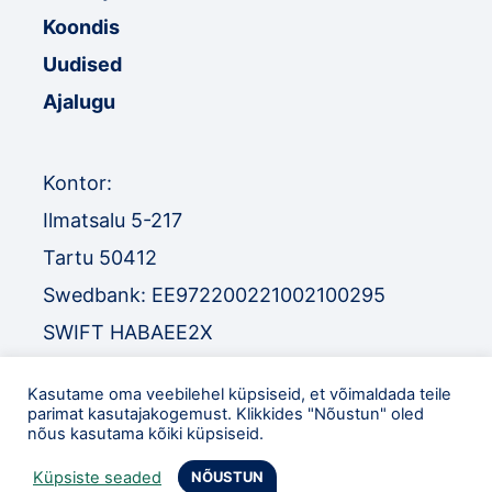
Koondis
Uudised
Ajalugu
Kontor:
Ilmatsalu 5-217
Tartu 50412
Swedbank: EE972200221002100295
SWIFT HABAEE2X
SEB: EE671010220034030010
Kasutame oma veebilehel küpsiseid, et võimaldada teile
SWIFT EEUHEE2X
parimat kasutajakogemust. Klikkides "Nõustun" oled
nõus kasutama kõiki küpsiseid.
TEL
:
+372 52 32 977
Küpsiste seaded
NÕUSTUN
eol@orienteerumine.ee