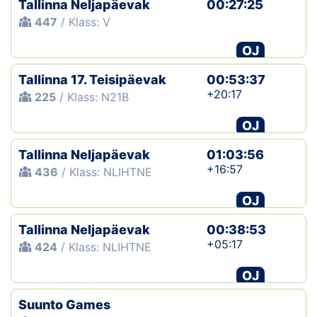
Tallinna Neljapäevak
00:27:25
447
/ Klass: V
Klubid
OJ
Suletud maastikud
Tallinna 17. Teisipäevak
00:53:37
Püsirajad
+20:17
225
/ Klass: N21B
OJ
Ajalugu
Tallinna Neljapäevak
01:03:56
Koolitused
+16:57
436
/ Klass: NLIHTNE
OJ
OTSI
Tallinna Neljapäevak
00:38:53
+05:17
424
/ Klass: NLIHTNE
OJ
Suunto Games