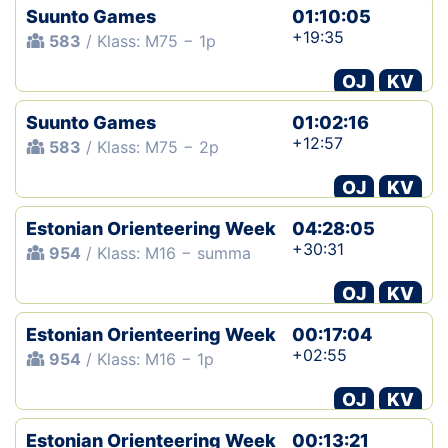
Suunto Games
01:10:05
+19:35
583
/ Klass: M75 − 1p
OJ
KV
Suunto Games
01:02:16
+12:57
583
/ Klass: M75 − 2p
OJ
KV
Estonian Orienteering Week
04:28:05
+30:31
954
/ Klass: M16 − summa
OJ
KV
Estonian Orienteering Week
00:17:04
+02:55
954
/ Klass: M16 − 1p
OJ
KV
Estonian Orienteering Week
00:13:21