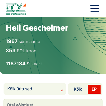
Liigu
sisu
juurde
Estonian Orienteering Federation
Uudised
Heli Gescheimer
Alustajale
1967
sünniaasta
Orienteerujale
353
EOL kood
Eesti Orienteerumine 100!
1187184
Si kaart
Toetamine
Telli litsents!
Kõik üritused
Kõik
EP
Noored