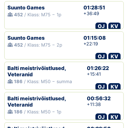
Suunto Games
01:28:51
+36:49
452
/ Klass: M75 − 1p
OJ
KV
Suunto Games
01:15:08
+22:19
452
/ Klass: M75 − 2p
OJ
KV
Balti meistrivõistlused,
01:26:22
+15:41
Veteranid
186
/ Klass: M50 − summa
OJ
KV
Balti meistrivõistlused,
00:56:32
+11:38
Veteranid
186
/ Klass: M50 − 1p
OJ
KV