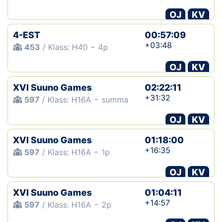
OJ
KV
4-EST
00:57:09
+03:48
453
/ Klass: H40 − 4p
OJ
KV
XVI Suuno Games
02:22:11
+31:32
597
/ Klass: H16A − summa
OJ
KV
XVI Suuno Games
01:18:00
+16:35
597
/ Klass: H16A − 1p
OJ
KV
XVI Suuno Games
01:04:11
+14:57
597
/ Klass: H16A − 2p