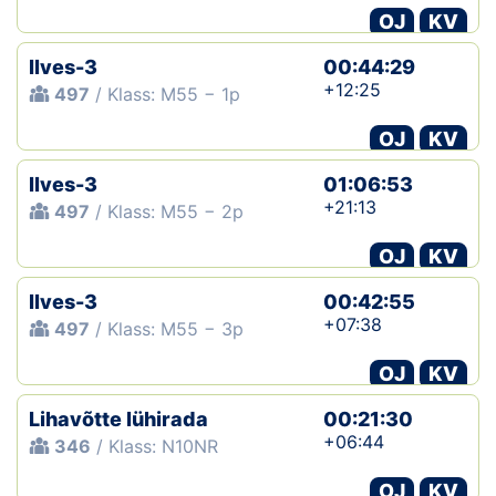
OJ
KV
Ilves-3
00:44:29
+12:25
497
/ Klass: M55 − 1p
OJ
KV
Ilves-3
01:06:53
+21:13
497
/ Klass: M55 − 2p
OJ
KV
Ilves-3
00:42:55
+07:38
497
/ Klass: M55 − 3p
OJ
KV
Lihavõtte lühirada
00:21:30
+06:44
346
/ Klass: N10NR
OJ
KV