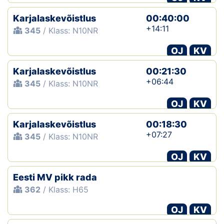
Karjalaskevõistlus
00:40:00
+14:11
345
/ Klass: N10NR
OJ
KV
Karjalaskevõistlus
00:21:30
+06:44
345
/ Klass: N10NR
OJ
KV
Karjalaskevõistlus
00:18:30
+07:27
345
/ Klass: N10NR
OJ
KV
Eesti MV pikk rada
362
/ Klass: H65
OJ
KV