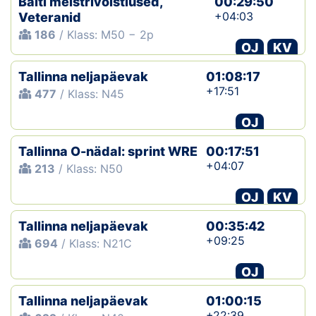
Balti meistrivõistlused,
00:29:50
+04:03
Veteranid
186
/ Klass: M50 − 2p
OJ
KV
Tallinna neljapäevak
01:08:17
+17:51
477
/ Klass: N45
OJ
Tallinna O-nädal: sprint WRE
00:17:51
+04:07
213
/ Klass: N50
OJ
KV
Tallinna neljapäevak
00:35:42
+09:25
694
/ Klass: N21C
OJ
Tallinna neljapäevak
01:00:15
+22:39