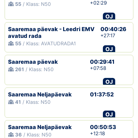
+02:29
55
/ Klass: N50
OJ
Saaremaa päevak - Leedri EMV
00:40:26
+27:17
avatud rada
55
/ Klass: AVATUDRADA1
OJ
Saaremaa päevak
00:29:41
+07:58
261
/ Klass: N50
OJ
Saaremaa Neljapäevak
01:37:52
41
/ Klass: N50
OJ
Saaremaa Neljapäevak
00:50:53
+12:18
36
/ Klass: N50