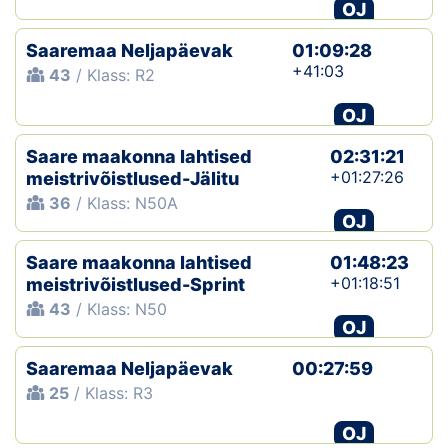
OJ
Saaremaa Neljapäevak
01:09:28
+41:03
43
/ Klass: R2
OJ
Saare maakonna lahtised
02:31:21
+01:27:26
meistrivõistlused-Jälitu
36
/ Klass: N50A
OJ
Saare maakonna lahtised
01:48:23
+01:18:51
meistrivõistlused-Sprint
43
/ Klass: N50
OJ
Saaremaa Neljapäevak
00:27:59
25
/ Klass: R3
OJ