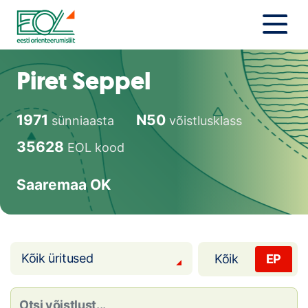
Liigu
sisu
juurde
Estonian Orienteering Federation
Uudised
Piret Seppel
Alustajale
1971
N50
sünniaasta
võistlusklass
Orienteerujale
35628
EOL kood
Eesti Orienteerumine 100!
Saaremaa OK
Toetamine
Telli litsents!
Kõik üritused
Kõik
EP
Noored