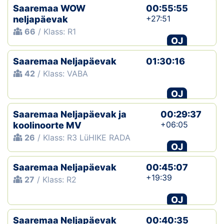
Saaremaa WOW
00:55:55
+27:51
neljapäevak
66
/ Klass: R1
OJ
Saaremaa Neljapäevak
01:30:16
42
/ Klass: VABA
OJ
Saaremaa Neljapäevak ja
00:29:37
+06:05
koolinoorte MV
26
/ Klass: R3 LüHIKE RADA
OJ
Saaremaa Neljapäevak
00:45:07
+19:39
27
/ Klass: R2
OJ
Saaremaa Neljapäevak
00:40:35