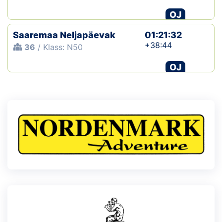
OJ
Saaremaa Neljapäevak
01:21:32
+38:44
36
/ Klass: N50
OJ