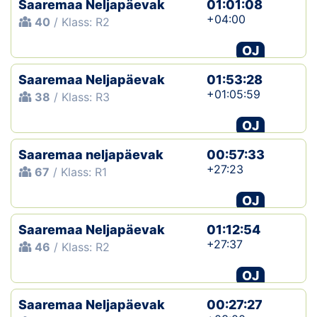
Saaremaa Neljapäevak
01:01:08
+04:00
40
/ Klass: R2
Klubid
OJ
Suletud maastikud
Saaremaa Neljapäevak
01:53:28
Püsirajad
+01:05:59
38
/ Klass: R3
OJ
Ajalugu
Saaremaa neljapäevak
00:57:33
Koolitused
+27:23
67
/ Klass: R1
OJ
OTSI
Saaremaa Neljapäevak
01:12:54
+27:37
46
/ Klass: R2
OJ
Saaremaa Neljapäevak
00:27:27