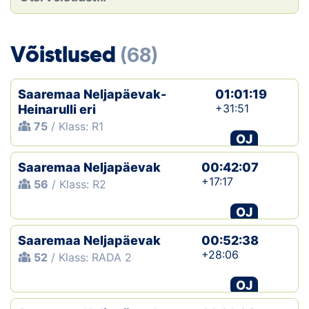
Loha
Kontakt
Võistlused
(68)
EOL
Saaremaa Neljapäevak-
01:01:19
Galerii
+31:51
Heinarulli eri
75
/ Klass: R1
Kaardid
OJ
Saaremaa Neljapäevak
00:42:07
Kalender
+17:17
56
/ Klass: R2
Koondised
OJ
Tule klubisse!
Saaremaa Neljapäevak
00:52:38
+28:06
52
/ Klass: RADA 2
Tulemused
OJ
Dokumendid