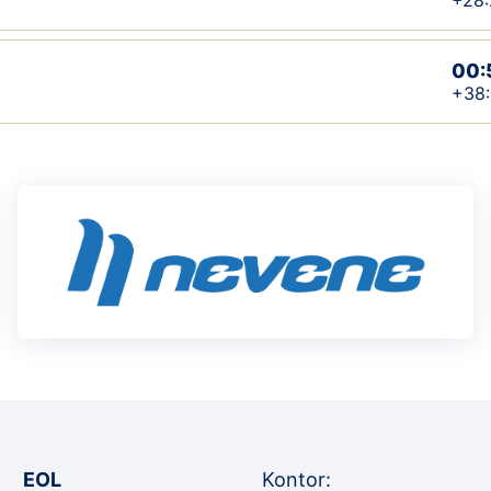
+28:
00:
+38
EOL
Kontor: