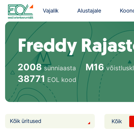
Liigu
sisu
Vajalik
Alustajale
Koond
juurde
Estonian Orienteering Federation
Freddy Rajas
2008
M16
sünniaasta
võistlusk
38771
EOL kood
Kõik üritused
Kõik