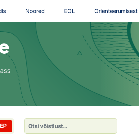
is
Noored
EOL
Orienteerumisest
te
lass
EP