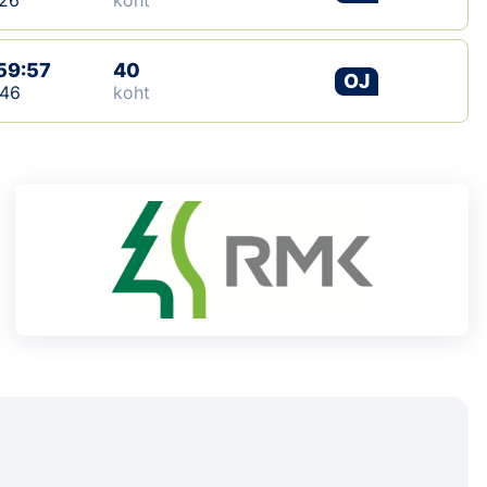
26
koht
59:57
40
OJ
:46
koht