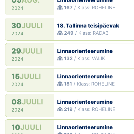
05
AUG.
Linnaorienteerumine
167
/ Klass: ROHELINE
2024
30
JUULI
18. Tallinna teisipäevak
249
/ Klass: RADA3
2024
29
JUULI
Linnaorienteerumine
132
/ Klass: VALIK
2024
15
JUULI
Linnaorienteerumine
181
/ Klass: ROHELINE
2024
08
JUULI
Linnaorienteerumine
219
/ Klass: ROHELINE
2024
10
JUULI
Linnaorienteerumine