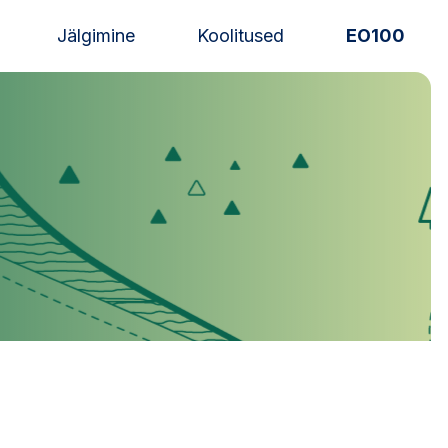
Jälgimine
Koolitused
EO100
Uudised
Alustajale
Orienteerujale
Eesti Orienteerumine 100!
Toetamine
Telli litsents!
Noored