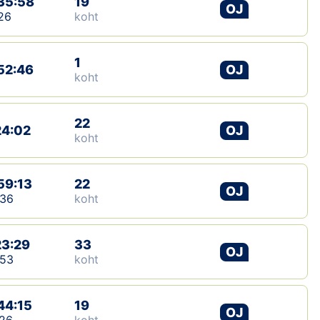
35:58
19
OJ
26
koht
Klubid
Suletud maastikud
1
52:46
OJ
koht
Püsirajad
22
Ajalugu
24:02
OJ
koht
Koolitused
59:13
22
OJ
:36
koht
OTSI
23:29
33
OJ
:53
koht
44:15
19
OJ