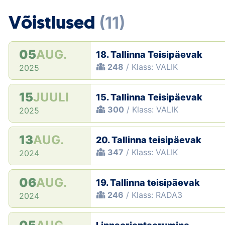
Võistlused
(11)
05
AUG.
18. Tallinna Teisipäevak
248
/ Klass: VALIK
2025
15
JUULI
15. Tallinna Teisipäevak
300
/ Klass: VALIK
2025
13
AUG.
20. Tallinna teisipäevak
347
/ Klass: VALIK
2024
06
AUG.
19. Tallinna teisipäevak
246
/ Klass: RADA3
2024