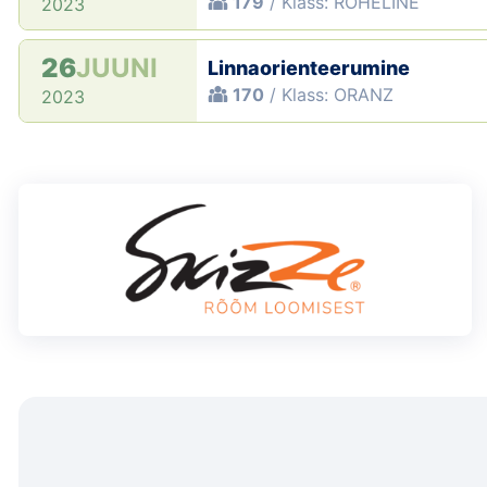
179
/ Klass: ROHELINE
2023
26
JUUNI
Linnaorienteerumine
170
/ Klass: ORANZ
2023