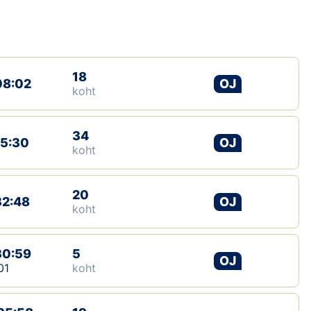
Loha
Kontakt
EOL
18
08:02
OJ
koht
Galerii
Kaardid
34
15:30
OJ
koht
Kalender
20
32:48
OJ
Koondised
koht
Tule klubisse!
30:59
5
OJ
01
koht
Tulemused
Dokumendid