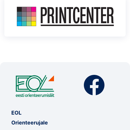
EOL
Orienteerujale