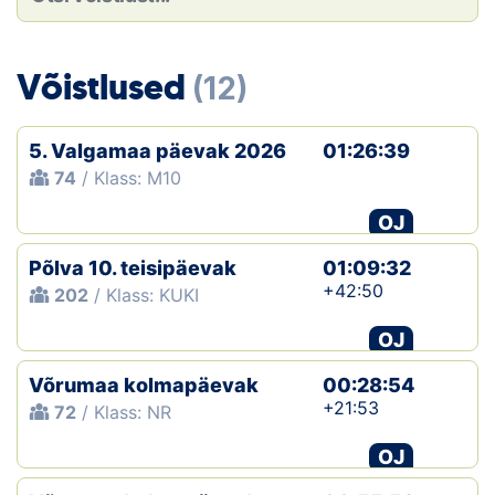
Loha
Kontakt
Võistlused
(12)
EOL
5. Valgamaa päevak 2026
01:26:39
Galerii
74
/ Klass: M10
Kaardid
OJ
Põlva 10. teisipäevak
01:09:32
Kalender
+42:50
202
/ Klass: KUKI
Koondised
OJ
Tule klubisse!
Võrumaa kolmapäevak
00:28:54
+21:53
72
/ Klass: NR
Tulemused
OJ
Dokumendid