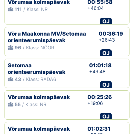
Võrumaa kolmapäevak
00:55:58
+46:04
111
/ Klass: NR
Klubid
OJ
Suletud maastikud
Võru Maakonna MV/Setomaa
00:36:19
Püsirajad
+26:43
orienteerumispäevak
96
/ Klass: NÖÖR
OJ
Ajalugu
Setomaa
01:01:18
Koolitused
+49:48
orienteerumispäevak
43
/ Klass: RADA6
OJ
OTSI
Võrumaa kolmapäevak
00:25:26
+19:06
55
/ Klass: NR
OJ
Võrumaa kolmapäevak
01:02:31