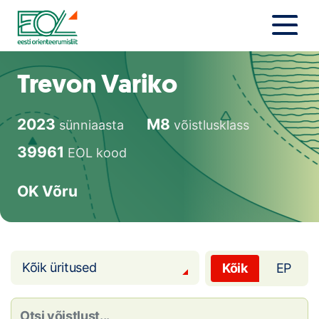
Liigu
sisu
juurde
Estonian Orienteering Federation
Uudised
Trevon Variko
Alustajale
2023
M8
sünniaasta
võistlusklass
Orienteerujale
39961
EOL kood
Eesti Orienteerumine 100!
OK Võru
Toetamine
Telli litsents!
Kõik üritused
Kõik
EP
Noored