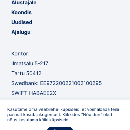
Alustajale
Koondis
Uudised
Ajalugu
Kontor:
Ilmatsalu 5-217
Tartu 50412
Swedbank: EE972200221002100295
SWIFT HABAEE2X
SEB: EE671010220034030010
Kasutame oma veebilehel küpsiseid, et võimaldada teile
SWIFT EEUHEE2X
parimat kasutajakogemust. Klikkides "Nõustun" oled
nõus kasutama kõiki küpsiseid.
TEL
:
+372 52 32 977