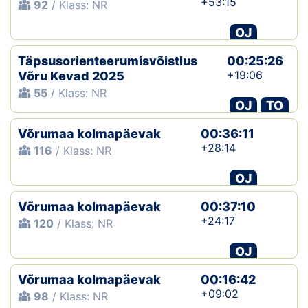
+53:15
92
/ Klass: NR
OJ
Täpsusorienteerumisvõistlus
00:25:26
+19:06
Võru Kevad 2025
55
/ Klass: NR
OJ
TO
Võrumaa kolmapäevak
00:36:11
+28:14
116
/ Klass: NR
OJ
Võrumaa kolmapäevak
00:37:10
+24:17
120
/ Klass: NR
OJ
Võrumaa kolmapäevak
00:16:42
+09:02
98
/ Klass: NR