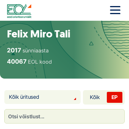
Liigu
sisu
juurde
Estonian Orienteering Federation
Uudised
Felix Miro Tali
Alustajale
2017
sünniaasta
Orienteerujale
40067
EOL kood
Eesti Orienteerumine 100!
Toetamine
Kõik üritused
Kõik
EP
Telli litsents!
Noored