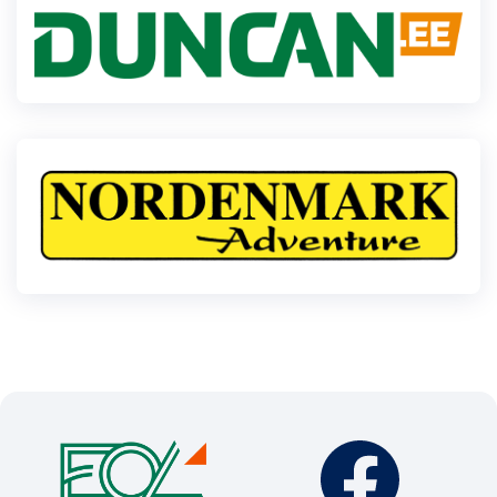
Klubid
Suletud maastikud
Püsirajad
Ajalugu
Koolitused
OTSI