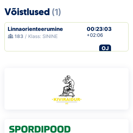
Loha
Võistlused
(1)
Kontakt
Linnaorienteerumine
00:23:03
EOL
+02:06
183
/ Klass: SININE
Galerii
OJ
Kaardid
Kalender
Koondised
Tule klubisse!
Tulemused
Dokumendid