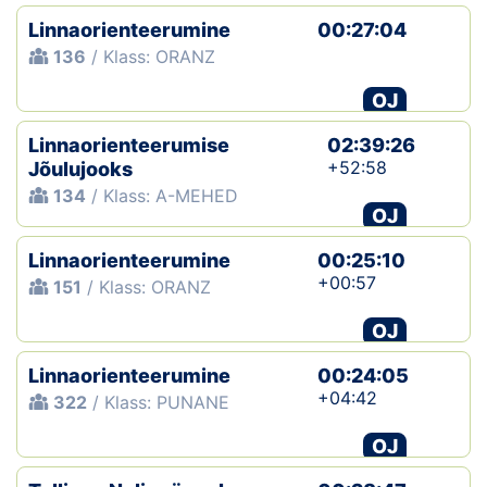
Linnaorienteerumine
00:27:04
136
/ Klass: ORANZ
OJ
Linnaorienteerumise
02:39:26
+52:58
Jõulujooks
134
/ Klass: A-MEHED
OJ
Linnaorienteerumine
00:25:10
+00:57
151
/ Klass: ORANZ
OJ
Linnaorienteerumine
00:24:05
+04:42
322
/ Klass: PUNANE
OJ