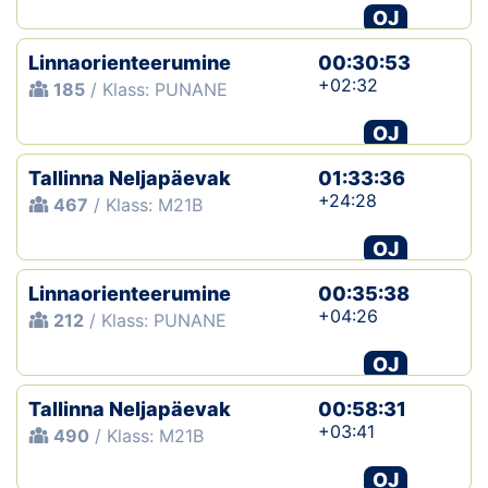
OJ
Linnaorienteerumine
00:30:53
+02:32
185
/ Klass: PUNANE
OJ
Tallinna Neljapäevak
01:33:36
+24:28
467
/ Klass: M21B
OJ
Linnaorienteerumine
00:35:38
+04:26
212
/ Klass: PUNANE
OJ
Tallinna Neljapäevak
00:58:31
+03:41
490
/ Klass: M21B
OJ