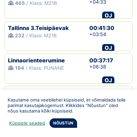
+04:33
465
/ Klass: M21B
OJ
Tallinna 3.Teisipäevak
00:41:30
+03:54
232
/ Klass: M21B
OJ
Linnaorienteerumine
00:37:17
+06:38
194
/ Klass: PUNANE
OJ
Tallinna Neljapäevak
00:52:12
Kasutame oma veebilehel küpsiseid, et võimaldada teile
482
/ Klass: V
parimat kasutajakogemust. Klikkides "Nõustun" oled
nõus kasutama kõiki küpsiseid.
OJ
Küpsiste seaded
NÕUSTUN
Linnaorienteerumine
00:26:55
+05:22
226
/ Klass: PUNANE