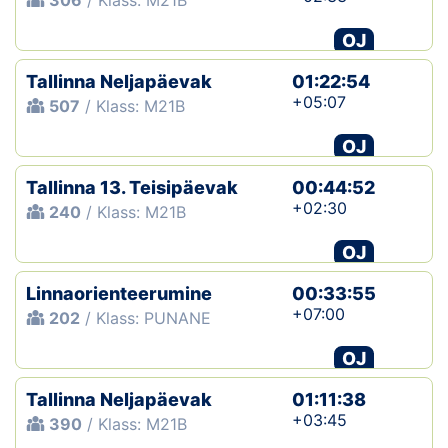
306
/ Klass: M21B
OJ
Tallinna Neljapäevak
01:22:54
+05:07
507
/ Klass: M21B
OJ
Tallinna 13. Teisipäevak
00:44:52
+02:30
240
/ Klass: M21B
OJ
Linnaorienteerumine
00:33:55
+07:00
202
/ Klass: PUNANE
OJ
Tallinna Neljapäevak
01:11:38
+03:45
390
/ Klass: M21B