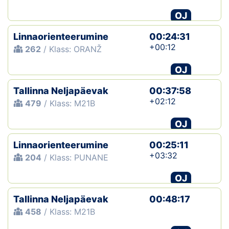
OJ
Linnaorienteerumine
00:24:31
+00:12
262
/ Klass: ORANŽ
OJ
Tallinna Neljapäevak
00:37:58
+02:12
479
/ Klass: M21B
OJ
Linnaorienteerumine
00:25:11
+03:32
204
/ Klass: PUNANE
OJ
Tallinna Neljapäevak
00:48:17
458
/ Klass: M21B