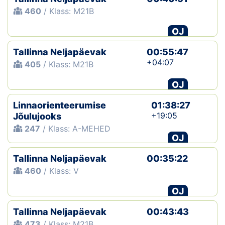
460
/ Klass: M21B
OJ
Tallinna Neljapäevak
00:55:47
+04:07
405
/ Klass: M21B
OJ
Linnaorienteerumise
01:38:27
+19:05
Jõulujooks
247
/ Klass: A-MEHED
OJ
Tallinna Neljapäevak
00:35:22
460
/ Klass: V
OJ
Tallinna Neljapäevak
00:43:43
473
/ Klass: M21B