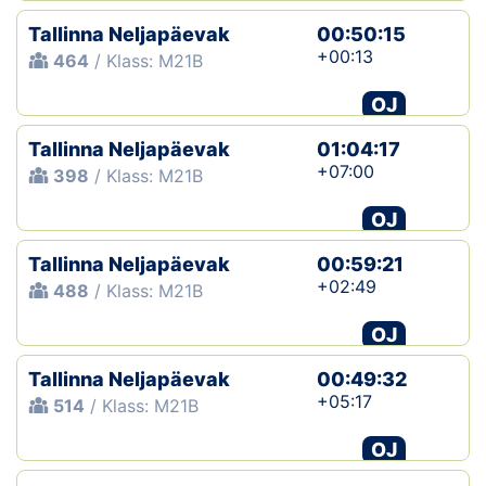
Tallinna Neljapäevak
00:50:15
+00:13
464
/ Klass: M21B
OJ
Tallinna Neljapäevak
01:04:17
+07:00
398
/ Klass: M21B
OJ
Tallinna Neljapäevak
00:59:21
+02:49
488
/ Klass: M21B
OJ
Tallinna Neljapäevak
00:49:32
+05:17
514
/ Klass: M21B
OJ