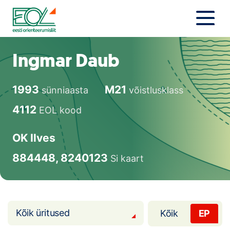
Liigu
sisu
juurde
Estonian Orienteering Federation
Uudised
Ingmar Daub
Alustajale
1993
M21
sünniaasta
võistlusklass
Orienteerujale
4112
EOL kood
Eesti Orienteerumine 100!
OK Ilves
Toetamine
884448, 8240123
Si kaart
Telli litsents!
Noored
Kõik üritused
Kõik
EP