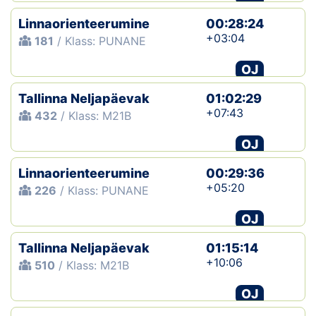
Linnaorienteerumine
00:28:24
+03:04
181
/ Klass: PUNANE
OJ
Tallinna Neljapäevak
01:02:29
+07:43
432
/ Klass: M21B
OJ
Linnaorienteerumine
00:29:36
+05:20
226
/ Klass: PUNANE
OJ
Tallinna Neljapäevak
01:15:14
+10:06
510
/ Klass: M21B
OJ