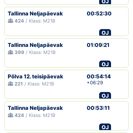
OJ
Klubid
Tallinna Neljapäevak
00:52:30
424
/ Klass: M21B
Suletud maastikud
OJ
Püsirajad
Tallinna Neljapäevak
01:09:21
399
/ Klass: M21B
Ajalugu
OJ
Koolitused
Põlva 12. teisipäevak
00:54:14
+06:29
221
/ Klass: M21B
OTSI
OJ
Tallinna Neljapäevak
00:53:11
424
/ Klass: M21B
OJ