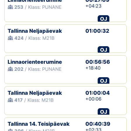
+04:23
253
/ Klass: PUNANE
OJ
Tallinna Neljapäevak
01:00:32
424
/ Klass: M21B
OJ
Linnaorienteerumine
00:56:56
+18:40
202
/ Klass: PUNANE
OJ
Tallinna Neljapäevak
01:00:04
+00:06
417
/ Klass: M21B
OJ
Tallinna 14. Teisipäevak
00:40:39
+02:33