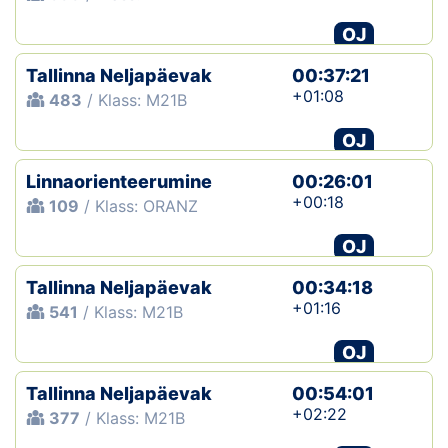
OJ
Tallinna Neljapäevak
00:37:21
+01:08
483
/ Klass: M21B
OJ
Linnaorienteerumine
00:26:01
+00:18
109
/ Klass: ORANZ
OJ
Tallinna Neljapäevak
00:34:18
+01:16
541
/ Klass: M21B
OJ
Tallinna Neljapäevak
00:54:01
+02:22
377
/ Klass: M21B