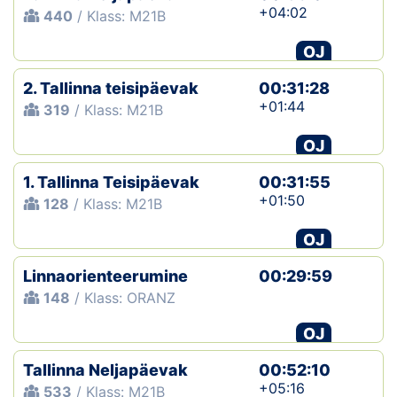
+04:02
440
/ Klass: M21B
OJ
2. Tallinna teisipäevak
00:31:28
+01:44
319
/ Klass: M21B
OJ
1. Tallinna Teisipäevak
00:31:55
+01:50
128
/ Klass: M21B
OJ
Linnaorienteerumine
00:29:59
148
/ Klass: ORANZ
OJ
Tallinna Neljapäevak
00:52:10
+05:16
533
/ Klass: M21B