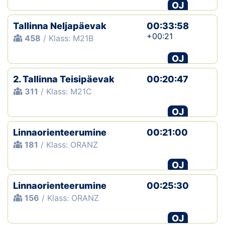
OJ
Tallinna Neljapäevak
00:33:58
+00:21
458
/ Klass: M21B
OJ
2. Tallinna Teisipäevak
00:20:47
311
/ Klass: M21C
OJ
Linnaorienteerumine
00:21:00
181
/ Klass: ORANZ
OJ
Linnaorienteerumine
00:25:30
156
/ Klass: ORANZ
OJ