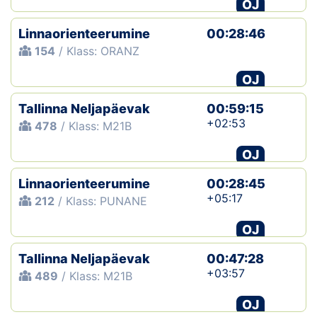
OJ
Linnaorienteerumine
00:28:46
154
/ Klass: ORANZ
OJ
Tallinna Neljapäevak
00:59:15
+02:53
478
/ Klass: M21B
OJ
Linnaorienteerumine
00:28:45
+05:17
212
/ Klass: PUNANE
OJ
Tallinna Neljapäevak
00:47:28
+03:57
489
/ Klass: M21B
OJ