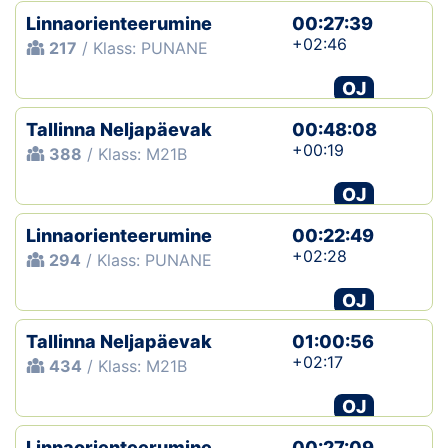
Linnaorienteerumine
00:27:39
+02:46
217
/ Klass: PUNANE
OJ
Tallinna Neljapäevak
00:48:08
+00:19
388
/ Klass: M21B
OJ
Linnaorienteerumine
00:22:49
+02:28
294
/ Klass: PUNANE
OJ
Tallinna Neljapäevak
01:00:56
+02:17
434
/ Klass: M21B
OJ
Linnaorienteerumine
00:27:09