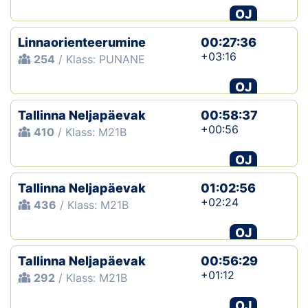
OJ
Linnaorienteerumine
00:27:36
+03:16
254
/ Klass: PUNANE
OJ
Tallinna Neljapäevak
00:58:37
+00:56
410
/ Klass: M21B
OJ
Tallinna Neljapäevak
01:02:56
+02:24
436
/ Klass: M21B
OJ
Tallinna Neljapäevak
00:56:29
+01:12
292
/ Klass: M21B
OJ