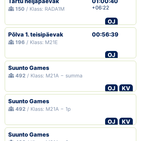
Tartu neljapäevak
01:00:40
+06:22
150
/ Klass: RADA1M
OJ
Põlva 1. teisipäevak
00:56:39
196
/ Klass: M21E
OJ
Suunto Games
492
/ Klass: M21A − summa
OJ
KV
Suunto Games
492
/ Klass: M21A − 1p
OJ
KV
Suunto Games