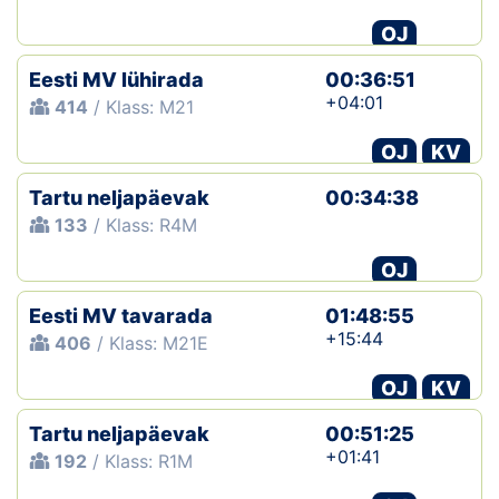
OJ
Eesti MV lühirada
00:36:51
+04:01
414
/ Klass: M21
OJ
KV
Tartu neljapäevak
00:34:38
133
/ Klass: R4M
OJ
Eesti MV tavarada
01:48:55
+15:44
406
/ Klass: M21E
OJ
KV
Tartu neljapäevak
00:51:25
+01:41
192
/ Klass: R1M