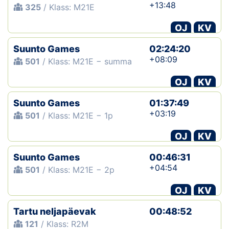
+13:48
325
/ Klass: M21E
OJ
KV
Suunto Games
02:24:20
+08:09
501
/ Klass: M21E − summa
OJ
KV
Suunto Games
01:37:49
+03:19
501
/ Klass: M21E − 1p
OJ
KV
Suunto Games
00:46:31
+04:54
501
/ Klass: M21E − 2p
OJ
KV
Tartu neljapäevak
00:48:52
121
/ Klass: R2M