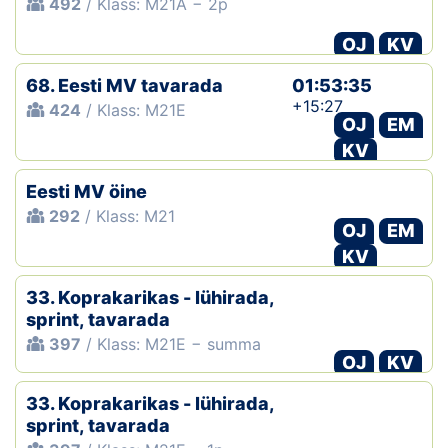
492
/ Klass: M21A − 2p
OJ
KV
68. Eesti MV tavarada
01:53:35
+15:27
424
/ Klass: M21E
OJ
EM
KV
Eesti MV öine
292
/ Klass: M21
OJ
EM
KV
33. Koprakarikas - lühirada,
sprint, tavarada
397
/ Klass: M21E − summa
OJ
KV
33. Koprakarikas - lühirada,
sprint, tavarada