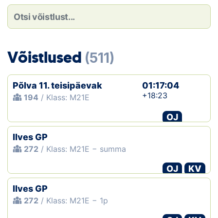
Loha
Kontakt
EOL
Võistlused
(511)
Galerii
Põlva 11. teisipäevak
01:17:04
Kaardid
+18:23
194
/ Klass: M21E
OJ
Kalender
Ilves GP
Koondised
272
/ Klass: M21E − summa
Tule klubisse!
OJ
KV
Ilves GP
Tulemused
272
/ Klass: M21E − 1p
Dokumendid