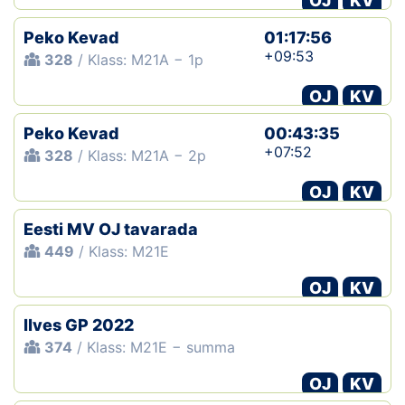
OJ
KV
Peko Kevad
01:17:56
+09:53
328
/ Klass: M21A − 1p
OJ
KV
Peko Kevad
00:43:35
+07:52
328
/ Klass: M21A − 2p
OJ
KV
Eesti MV OJ tavarada
449
/ Klass: M21E
OJ
KV
Ilves GP 2022
374
/ Klass: M21E − summa
OJ
KV