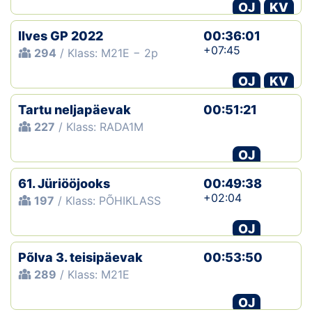
OJ
KV
Ilves GP 2022
00:36:01
+07:45
294
/ Klass: M21E − 2p
OJ
KV
Tartu neljapäevak
00:51:21
227
/ Klass: RADA1M
OJ
61. Jüriööjooks
00:49:38
+02:04
197
/ Klass: PÕHIKLASS
OJ
Põlva 3. teisipäevak
00:53:50
289
/ Klass: M21E
OJ