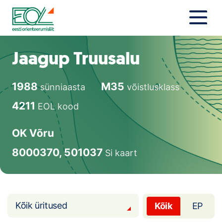
Liigu
sisu
juurde
Estonian Orienteering Federation
Uudised
Jaagup Truusalu
Alustajale
1988
M35
sünniaasta
võistlusklass
Orienteerujale
4211
EOL kood
Eesti Orienteerumine 100!
OK Võru
Toetamine
8000370, 501037
Si kaart
Telli litsents!
Noored
Kõik üritused
Kõik
EP