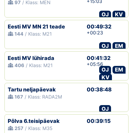
+15:03
97
/ Klass: MEN
OJ
KV
Eesti MV MN 21 teade
00:49:32
+00:23
144
/ Klass: M21
OJ
EM
Eesti MV lühirada
00:41:32
+05:56
406
/ Klass: M21
OJ
EM
KV
Tartu neljapäevak
00:38:48
167
/ Klass: RADA2M
OJ
Põlva 6.teisipäevak
00:39:15
257
/ Klass: M35