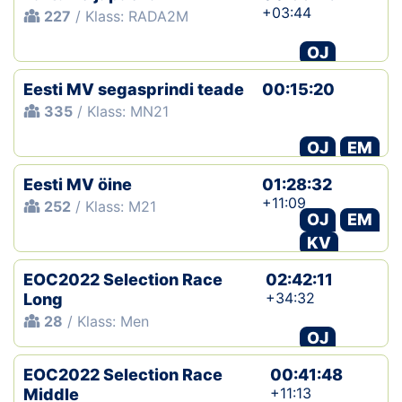
+03:44
227
/ Klass: RADA2M
OJ
Eesti MV segasprindi teade
00:15:20
335
/ Klass: MN21
OJ
EM
Eesti MV öine
01:28:32
+11:09
252
/ Klass: M21
OJ
EM
KV
EOC2022 Selection Race
02:42:11
+34:32
Long
28
/ Klass: Men
OJ
EOC2022 Selection Race
00:41:48
+11:13
Middle