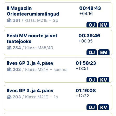
II Magaziin
00:48:43
+04:16
Orienteerumismängud
361
/ Klass: M21E − 2p
OJ
KV
Eesti MV noorte ja vet
00:39:46
+00:35
teatejooks
284
/ Klass: M35/40
OJ
EM
Ilves GP 3. ja 4. päev
01:58:23
+13:51
203
/ Klass: M21E − summa
OJ
KV
Ilves GP 3. ja 4. päev
01:16:08
+12:32
203
/ Klass: M21E − 1p
OJ
KV