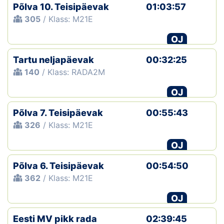
Põlva 10. Teisipäevak
01:03:57
305
/ Klass: M21E
OJ
Tartu neljapäevak
00:32:25
140
/ Klass: RADA2M
OJ
Põlva 7. Teisipäevak
00:55:43
326
/ Klass: M21E
OJ
Põlva 6. Teisipäevak
00:54:50
362
/ Klass: M21E
OJ
Eesti MV pikk rada
02:39:45