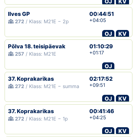
OJ
KV
Klubid
Ilves GP
00:44:51
+04:05
272
/ Klass: M21E − 2p
Suletud maastikud
OJ
KV
Püsirajad
Põlva 18. teisipäevak
01:10:29
+01:17
257
/ Klass: M21E
Ajalugu
OJ
Koolitused
37. Koprakarikas
02:17:52
+09:51
272
/ Klass: M21E − summa
OTSI
OJ
KV
37. Koprakarikas
00:41:46
+04:25
272
/ Klass: M21E − 1p
OJ
KV