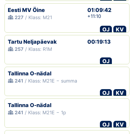
Eesti MV Öine
01:09:42
+11:10
227
/ Klass: M21
OJ
KV
Tartu Neljapäevak
00:19:13
257
/ Klass: R1M
OJ
Tallinna O-nädal
241
/ Klass: M21E − summa
OJ
KV
Tallinna O-nädal
241
/ Klass: M21E − 1p
OJ
KV