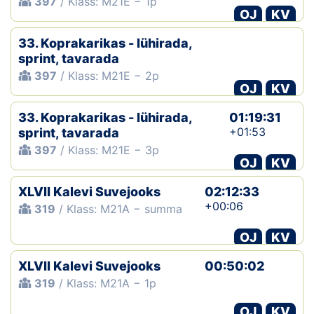
397
/ Klass: M21E − 1p
OJ
KV
33. Koprakarikas - lühirada,
sprint, tavarada
397
/ Klass: M21E − 2p
OJ
KV
33. Koprakarikas - lühirada,
01:19:31
+01:53
sprint, tavarada
397
/ Klass: M21E − 3p
OJ
KV
XLVII Kalevi Suvejooks
02:12:33
+00:06
319
/ Klass: M21A − summa
OJ
KV
XLVII Kalevi Suvejooks
00:50:02
319
/ Klass: M21A − 1p
OJ
KV