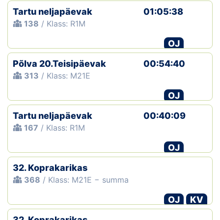
Tartu neljapäevak
01:05:38
138
/ Klass: R1M
OJ
Põlva 20.Teisipäevak
00:54:40
313
/ Klass: M21E
OJ
Tartu neljapäevak
00:40:09
167
/ Klass: R1M
OJ
32. Koprakarikas
368
/ Klass: M21E − summa
OJ
KV
32. Koprakarikas