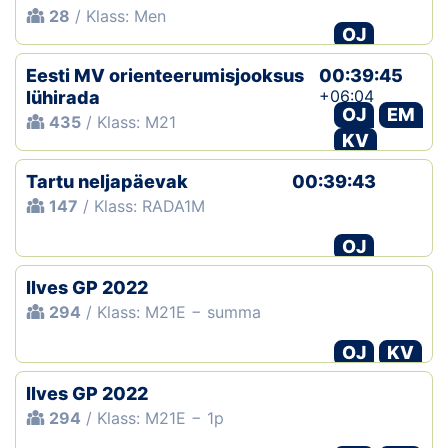
28
/ Klass: Men
OJ
Eesti MV orienteerumisjooksus
00:39:45
+06:04
lühirada
OJ
EM
435
/ Klass: M21
KV
Tartu neljapäevak
00:39:43
147
/ Klass: RADA1M
OJ
Ilves GP 2022
294
/ Klass: M21E − summa
OJ
KV
Ilves GP 2022
294
/ Klass: M21E − 1p