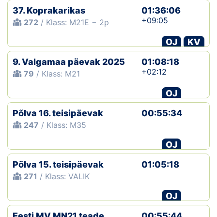
37. Koprakarikas
01:36:06
+09:05
272
/ Klass: M21E − 2p
OJ
KV
9. Valgamaa päevak 2025
01:08:18
+02:12
79
/ Klass: M21
OJ
Põlva 16. teisipäevak
00:55:34
247
/ Klass: M35
OJ
Põlva 15. teisipäevak
01:05:18
271
/ Klass: VALIK
OJ
Eesti MV MN21 teade
00:55:44