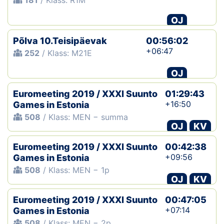
181
/ Klass: R1M
OJ
Põlva 10.Teisipäevak
00:56:02
+06:47
252
/ Klass: M21E
OJ
Euromeeting 2019 / XXXI Suunto
01:29:43
+16:50
Games in Estonia
508
/ Klass: MEN − summa
OJ
KV
Euromeeting 2019 / XXXI Suunto
00:42:38
+09:56
Games in Estonia
508
/ Klass: MEN − 1p
OJ
KV
Euromeeting 2019 / XXXI Suunto
00:47:05
+07:14
Games in Estonia
508
/ Klass: MEN − 2p