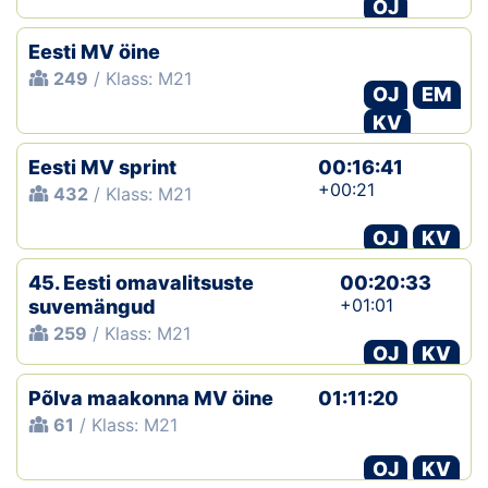
OJ
Eesti MV öine
249
/ Klass: M21
OJ
EM
KV
Eesti MV sprint
00:16:41
+00:21
432
/ Klass: M21
OJ
KV
45. Eesti omavalitsuste
00:20:33
+01:01
suvemängud
259
/ Klass: M21
OJ
KV
Põlva maakonna MV öine
01:11:20
61
/ Klass: M21
OJ
KV