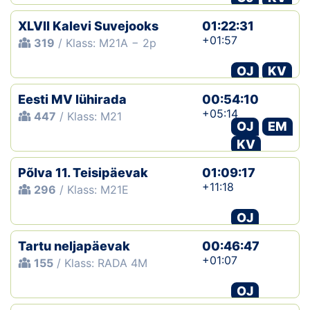
XLVII Kalevi Suvejooks
01:22:31
+01:57
319
/ Klass: M21A − 2p
OJ
KV
Eesti MV lühirada
00:54:10
+05:14
447
/ Klass: M21
OJ
EM
KV
Põlva 11. Teisipäevak
01:09:17
+11:18
296
/ Klass: M21E
OJ
Tartu neljapäevak
00:46:47
+01:07
155
/ Klass: RADA 4M
OJ