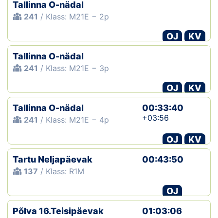
Tallinna O-nädal
241
/ Klass: M21E − 2p
OJ
KV
Tallinna O-nädal
241
/ Klass: M21E − 3p
OJ
KV
Tallinna O-nädal
00:33:40
+03:56
241
/ Klass: M21E − 4p
OJ
KV
Tartu Neljapäevak
00:43:50
137
/ Klass: R1M
OJ
Põlva 16.Teisipäevak
01:03:06