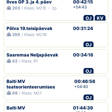
Ilves GP 3. ja 4. päev
00:42:15
+04:43
203
/ Klass: M21E − 2p
OJ
KV
Põlva 19.teisipäevak
00:31:24
266
/ Klass: M21B
OJ
Saaremaa Neljapäevak
00:34:16
62
/ Klass: R1
OJ
Balti MV
00:46:56
+04:40
teateorienteerumises
68
/ Klass: M21
OJ
Balti MV
01:44:39