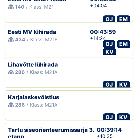
+04:04
140
/ Klass: M21
OJ
EM
Eesti MV lühirada
00:43:59
+14:24
434
/ Klass: M21E
OJ
EM
KV
Lihavõtte lühirada
286
/ Klass: M21A
OJ
KV
Karjalaskevõistlus
286
/ Klass: M21A
OJ
KV
Tartu siseorienteerumissarja 3.
00:39:14
+10:25
etapp