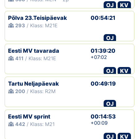
OJ
KV
Põlva 23.Teisipäevak
00:54:21
293
/ Klass: M21E
OJ
Eesti MV tavarada
01:39:20
+07:02
411
/ Klass: M21E
OJ
KV
Tartu Neljapäevak
00:49:19
200
/ Klass: R2M
OJ
Eesti MV sprint
00:14:53
+00:09
442
/ Klass: M21
OJ
KV