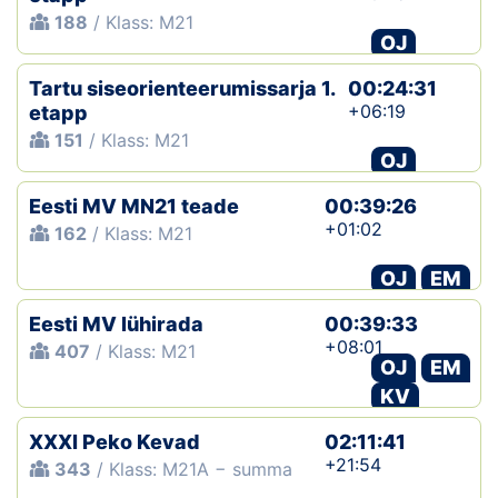
188
/ Klass: M21
OJ
Tartu siseorienteerumissarja 1.
00:24:31
+06:19
etapp
151
/ Klass: M21
OJ
Eesti MV MN21 teade
00:39:26
+01:02
162
/ Klass: M21
OJ
EM
Eesti MV lühirada
00:39:33
+08:01
407
/ Klass: M21
OJ
EM
KV
XXXI Peko Kevad
02:11:41
+21:54
343
/ Klass: M21A − summa