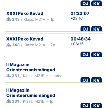
OJ
KV
XXXI Peko Kevad
01:23:07
+23:16
343
/ Klass: M21A − 1p
OJ
KV
XXXI Peko Kevad
00:48:34
+06:35
343
/ Klass: M21A − 2p
OJ
KV
II Magaziin
Orienteerumismängud
361
/ Klass: M21E − summa
OJ
KV
II Magaziin
Orienteerumismängud
361
/ Klass: M21E − 1p
OJ
KV