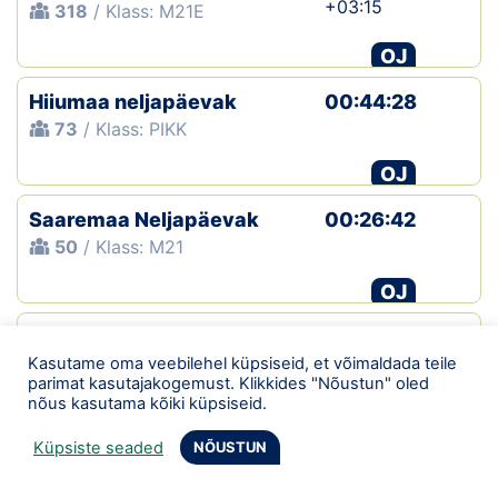
+03:15
318
/ Klass: M21E
OJ
Hiiumaa neljapäevak
00:44:28
73
/ Klass: PIKK
OJ
Saaremaa Neljapäevak
00:26:42
50
/ Klass: M21
OJ
Põlva 12.Teisipäevak
00:58:42
+06:59
Kasutame oma veebilehel küpsiseid, et võimaldada teile
270
/ Klass: M21E
parimat kasutajakogemust. Klikkides "Nõustun" oled
nõus kasutama kõiki küpsiseid.
OJ
Küpsiste seaded
NÕUSTUN
XLVI Suvejooks
02:32:20
407
/ Klass: M21A − summa