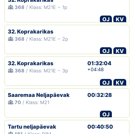
368
/ Klass: M21E − 1p
OJ
KV
32. Koprakarikas
368
/ Klass: M21E − 2p
OJ
KV
32. Koprakarikas
01:32:04
+04:48
368
/ Klass: M21E − 3p
OJ
KV
Saaremaa Neljapäevak
00:32:28
70
/ Klass: M21
OJ
Tartu neljapäevak
00:40:50