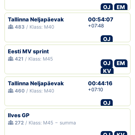
OJ
EM
Klubid
Tallinna Neljapäevak
00:54:07
Suletud maastikud
+07:48
483
/ Klass: M40
OJ
Püsirajad
Eesti MV sprint
Ajalugu
421
/ Klass: M45
OJ
EM
Koolitused
KV
Tallinna Neljapäevak
00:44:16
OTSI
+07:10
460
/ Klass: M40
OJ
Ilves GP
272
/ Klass: M45 − summa
OJ
KV