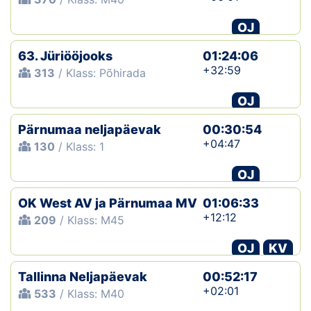
OJ
63. Jüriööjooks
01:24:06
+32:59
313
/ Klass: Põhirada
OJ
Pärnumaa neljapäevak
00:30:54
+04:47
130
/ Klass: 1
OJ
OK West AV ja Pärnumaa MV
01:06:33
+12:12
209
/ Klass: M45
OJ
KV
Tallinna Neljapäevak
00:52:17
+02:01
533
/ Klass: M40