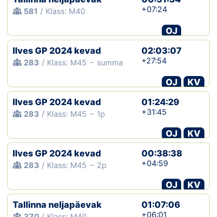
+07:24
581
/ Klass: M40
OJ
Ilves GP 2024 kevad
02:03:07
+27:54
283
/ Klass: M45 − summa
OJ
KV
Ilves GP 2024 kevad
01:24:29
+31:45
283
/ Klass: M45 − 1p
OJ
KV
Ilves GP 2024 kevad
00:38:38
+04:59
283
/ Klass: M45 − 2p
OJ
KV
Tallinna neljapäevak
01:07:06
+06:01
370
/ Klass: M40