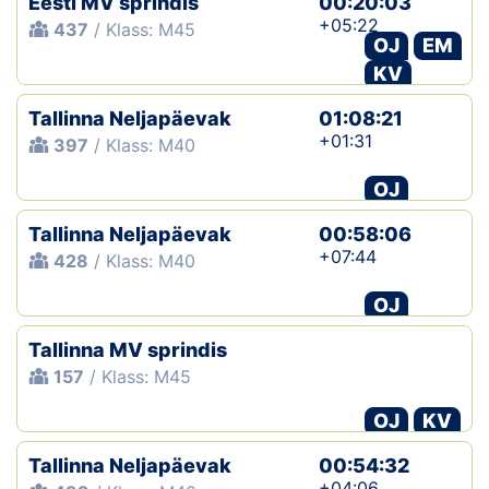
Eesti MV sprindis
00:20:03
+05:22
437
/ Klass: M45
OJ
EM
KV
Tallinna Neljapäevak
01:08:21
+01:31
397
/ Klass: M40
OJ
Tallinna Neljapäevak
00:58:06
+07:44
428
/ Klass: M40
OJ
Tallinna MV sprindis
157
/ Klass: M45
OJ
KV
Tallinna Neljapäevak
00:54:32
+04:06