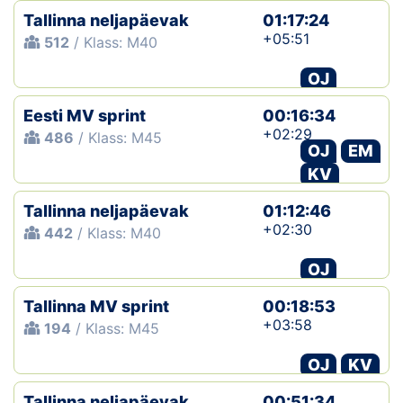
Tallinna neljapäevak
01:17:24
+05:51
512
/ Klass: M40
OJ
Eesti MV sprint
00:16:34
+02:29
486
/ Klass: M45
OJ
EM
KV
Tallinna neljapäevak
01:12:46
+02:30
442
/ Klass: M40
OJ
Tallinna MV sprint
00:18:53
+03:58
194
/ Klass: M45
OJ
KV
Tallinna neljapäevak
00:51:34