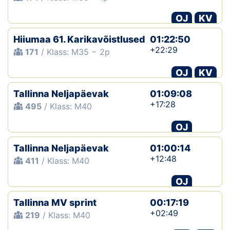
OJ
KV
Hiiumaa 61. Karikavõistlused
01:22:50
+22:29
171
/ Klass: M35 − 2p
OJ
KV
Tallinna Neljapäevak
01:09:08
+17:28
495
/ Klass: M40
OJ
Tallinna Neljapäevak
01:00:14
+12:48
411
/ Klass: M40
OJ
Tallinna MV sprint
00:17:19
+02:49
219
/ Klass: M40