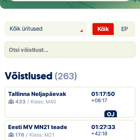
Loha
Kontakt
Kõik üritused
Kõik
EP
EOL
Galerii
Kaardid
Võistlused
(263)
Kalender
Koondised
Tallinna Neljapäevak
01:17:50
+08:17
433
/ Klass: M40
Tule klubisse!
OJ
Tulemused
Eesti MV MN21 teade
01:27:33
+42:18
176
/ Klass: M21
Dokumendid