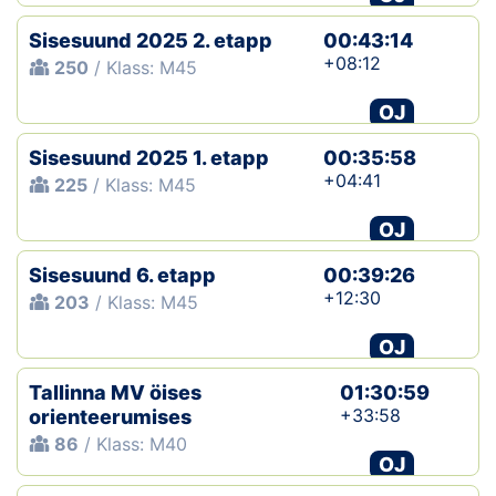
Sisesuund 2025 2. etapp
00:43:14
+08:12
250
/ Klass: M45
OJ
Sisesuund 2025 1. etapp
00:35:58
+04:41
225
/ Klass: M45
OJ
Sisesuund 6. etapp
00:39:26
+12:30
203
/ Klass: M45
OJ
Tallinna MV öises
01:30:59
+33:58
orienteerumises
86
/ Klass: M40
OJ