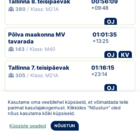
Tallinna 8. teisipäevak
00:56:09
+09:48
380
/ Klass: M21A
OJ
Põlva maakonna MV
01:01:35
+13:25
tavarada
143
/ Klass: M40
OJ
KV
Tallinna 7. teisipäevak
01:16:15
+23:14
305
/ Klass: M21A
OJ
Tallinna 6. teisipäevak
01:25:34
Kasutame oma veebilehel küpsiseid, et võimaldada teile
+36:29
parimat kasutajakogemust. Klikkides "Nõustun" oled
310
/ Klass: M21A
nõus kasutama kõiki küpsiseid.
OJ
Küpsiste seaded
NÕUSTUN
Tallinna Neljapäevak
00:40:55