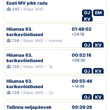
Eesti MV pikk rada
245
/ Klass: M45
OJ
EM
KV
Hiiumaa 63.
01:48:02
+24:18
karikavõistlused
138
/ Klass: M45 − summa
OJ
KV
Hiiumaa 63.
00:52:16
+09:30
karikavõistlused
138
/ Klass: M45 − 1p
OJ
KV
Hiiumaa 63.
00:55:46
+14:48
karikavõistlused
138
/ Klass: M45 − 2p
OJ
KV
Tallinna neljapäevak
00:39:28