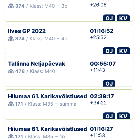
+26:06
374
/ Klass: M40 − 3p
OJ
KV
Ilves GP 2022
01:16:52
+25:52
374
/ Klass: M40 − 4p
OJ
KV
Tallinna Neljapäevak
00:55:07
+11:43
478
/ Klass: M40
OJ
Hiiumaa 61. Karikavõistlused
02:39:17
+34:22
171
/ Klass: M35 − summa
OJ
KV
Hiiumaa 61. Karikavõistlused
01:16:27
+11:53
171
/ Klass: M35 − 1p