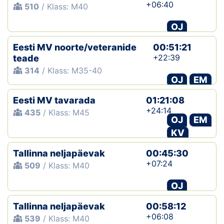
+06:40
510
/ Klass: M40
OJ
Eesti MV noorte/veteranide
00:51:21
+22:39
teade
314
/ Klass: M35-40
OJ
EM
Eesti MV tavarada
01:21:08
+24:14
435
/ Klass: M45
OJ
EM
KV
Tallinna neljapäevak
00:45:30
+07:24
509
/ Klass: M40
OJ
Tallinna neljapäevak
00:58:12
+06:08
539
/ Klass: M40