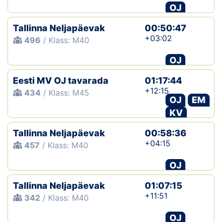
OJ
Tallinna Neljapäevak
00:50:47
+03:02
496
/ Klass: M40
OJ
Eesti MV OJ tavarada
01:17:44
+12:15
434
/ Klass: M45
OJ
EM
KV
Tallinna Neljapäevak
00:58:36
+04:15
457
/ Klass: M40
OJ
Tallinna Neljapäevak
01:07:15
+11:51
342
/ Klass: M40
OJ