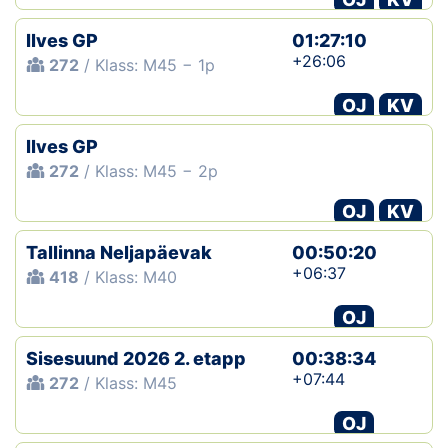
Ilves GP
01:27:10
+26:06
272
/ Klass: M45 − 1p
OJ
KV
Ilves GP
272
/ Klass: M45 − 2p
OJ
KV
Tallinna Neljapäevak
00:50:20
+06:37
418
/ Klass: M40
OJ
Sisesuund 2026 2. etapp
00:38:34
+07:44
272
/ Klass: M45
OJ