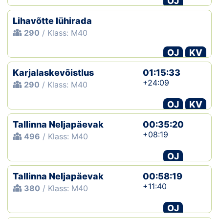
OJ
Lihavõtte lühirada
290
/ Klass: M40
OJ
KV
Karjalaskevõistlus
01:15:33
+24:09
290
/ Klass: M40
OJ
KV
Tallinna Neljapäevak
00:35:20
+08:19
496
/ Klass: M40
OJ
Tallinna Neljapäevak
00:58:19
+11:40
380
/ Klass: M40
OJ