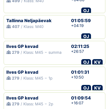
499
/ Klass: M40
OJ
Tallinna Neljapäevak
01:05:59
+04:19
407
/ Klass: M40
OJ
Ilves GP kevad
02:11:25
+26:57
279
/ Klass: M45 − summa
OJ
KV
Ilves GP kevad
01:01:31
+10:50
279
/ Klass: M45 − 1p
OJ
KV
Ilves GP kevad
01:09:54
+16:07
279
/ Klass: M45 − 2p