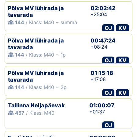
Põlva MV lühirada ja
02:02:42
+25:04
tavarada
144
/ Klass: M40 − summa
OJ
KV
Põlva MV lühirada ja
00:47:24
+08:24
tavarada
144
/ Klass: M40 − 1p
OJ
KV
Põlva MV lühirada ja
01:15:18
+17:08
tavarada
144
/ Klass: M40 − 2p
OJ
KV
Tallinna Neljapäevak
01:00:07
+01:37
457
/ Klass: M40
OJ