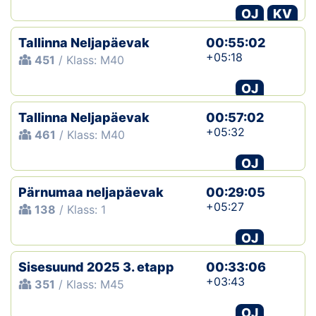
OJ
KV
Tallinna Neljapäevak
00:55:02
+05:18
451
/ Klass: M40
OJ
Tallinna Neljapäevak
00:57:02
+05:32
461
/ Klass: M40
OJ
Pärnumaa neljapäevak
00:29:05
+05:27
138
/ Klass: 1
OJ
Sisesuund 2025 3. etapp
00:33:06
+03:43
351
/ Klass: M45
OJ