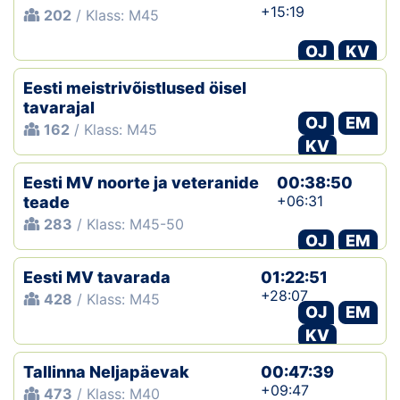
+15:19
202
/ Klass: M45
OJ
KV
Eesti meistrivõistlused öisel
tavarajal
OJ
EM
162
/ Klass: M45
KV
Eesti MV noorte ja veteranide
00:38:50
+06:31
teade
283
/ Klass: M45-50
OJ
EM
Eesti MV tavarada
01:22:51
+28:07
428
/ Klass: M45
OJ
EM
KV
Tallinna Neljapäevak
00:47:39
+09:47
473
/ Klass: M40