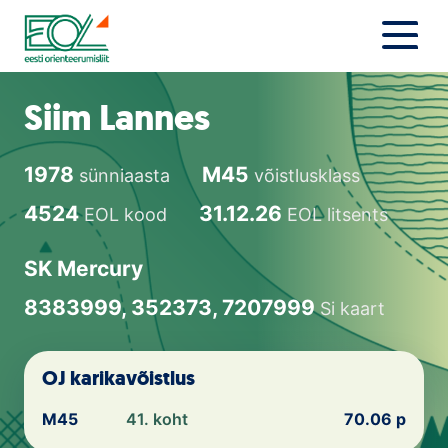
Liigu
sisu
juurde
Estonian Orienteering Federation
Uudised
Siim Lannes
Alustajale
1978
M45
sünniaasta
võistlusklass
Orienteerujale
4524
31.12.26
EOL kood
EOL litsents
Eesti Orienteerumine 100!
SK Mercury
Toetamine
8383999, 352373, 7207999
Si kaart
Telli litsents!
OJ karikavõistlus
Noored
M45
41. koht
70.06 p