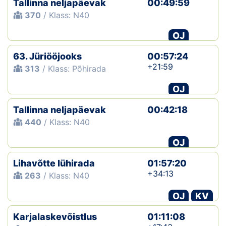
Tallinna neljapäevak
00:49:59
370
/ Klass: N40
OJ
63. Jüriööjooks
00:57:24
+21:59
313
/ Klass: Põhirada
OJ
Tallinna neljapäevak
00:42:18
440
/ Klass: N40
OJ
Lihavõtte lühirada
01:57:20
+34:13
263
/ Klass: N40
OJ
KV
Karjalaskevõistlus
01:11:08