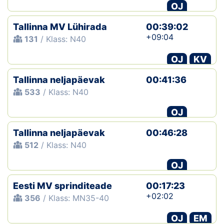
OJ
Tallinna MV Lühirada
00:39:02
+09:04
131
/ Klass: N40
OJ
KV
Tallinna neljapäevak
00:41:36
533
/ Klass: N40
OJ
Tallinna neljapäevak
00:46:28
512
/ Klass: N40
OJ
Eesti MV sprinditeade
00:17:23
+02:02
356
/ Klass: MN35-40
OJ
EM