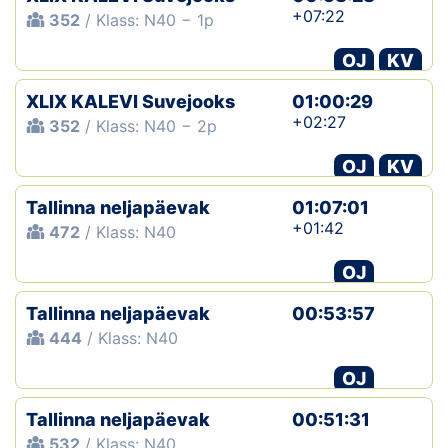
+07:22
352
/ Klass: N40 − 1p
OJ
KV
XLIX KALEVI Suvejooks
01:00:29
+02:27
352
/ Klass: N40 − 2p
OJ
KV
Tallinna neljapäevak
01:07:01
+01:42
472
/ Klass: N40
OJ
Tallinna neljapäevak
00:53:57
444
/ Klass: N40
OJ
Tallinna neljapäevak
00:51:31
532
/ Klass: N40