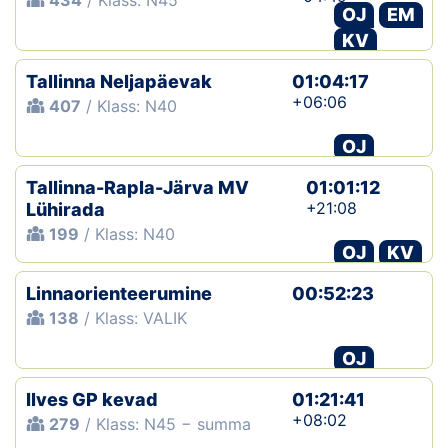
434
/ Klass: N45
OJ
EM
KV
Tallinna Neljapäevak
01:04:17
+06:06
407
/ Klass: N40
OJ
Tallinna-Rapla-Järva MV
01:01:12
+21:08
Lühirada
199
/ Klass: N40
OJ
KV
Linnaorienteerumine
00:52:23
138
/ Klass: VALIK
OJ
Ilves GP kevad
01:21:41
+08:02
279
/ Klass: N45 − summa