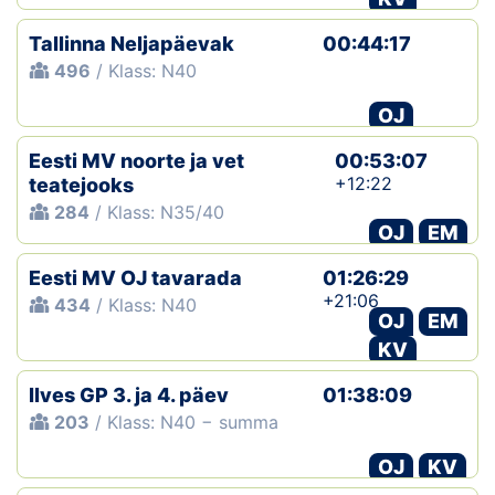
Tallinna Neljapäevak
00:44:17
496
/ Klass: N40
OJ
Eesti MV noorte ja vet
00:53:07
+12:22
teatejooks
284
/ Klass: N35/40
OJ
EM
Eesti MV OJ tavarada
01:26:29
+21:06
434
/ Klass: N40
OJ
EM
KV
Ilves GP 3. ja 4. päev
01:38:09
203
/ Klass: N40 − summa
OJ
KV