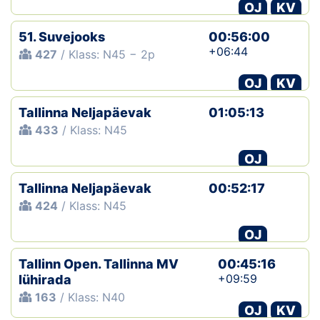
OJ
KV
51. Suvejooks
00:56:00
+06:44
427
/ Klass: N45 − 2p
OJ
KV
Tallinna Neljapäevak
01:05:13
433
/ Klass: N45
OJ
Tallinna Neljapäevak
00:52:17
424
/ Klass: N45
OJ
Tallinn Open. Tallinna MV
00:45:16
+09:59
lühirada
163
/ Klass: N40
OJ
KV