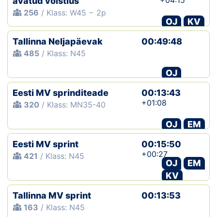
+04:15
avatud võistlus
256
/ Klass: W45 − 2p
OJ
KV
Tallinna Neljapäevak
00:49:48
485
/ Klass: N45
OJ
Eesti MV sprinditeade
00:13:43
+01:08
320
/ Klass: MN35-40
OJ
EM
Eesti MV sprint
00:15:50
+00:27
421
/ Klass: N45
OJ
EM
KV
Tallinna MV sprint
00:13:53
163
/ Klass: N45