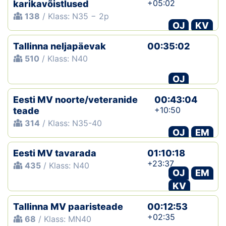
+05:02
karikavõistlused
138
/ Klass: N35 − 2p
OJ
KV
Tallinna neljapäevak
00:35:02
510
/ Klass: N40
OJ
Eesti MV noorte/veteranide
00:43:04
+10:50
teade
314
/ Klass: N35-40
OJ
EM
Eesti MV tavarada
01:10:18
+23:37
435
/ Klass: N40
OJ
EM
KV
Tallinna MV paaristeade
00:12:53
+02:35
68
/ Klass: MN40