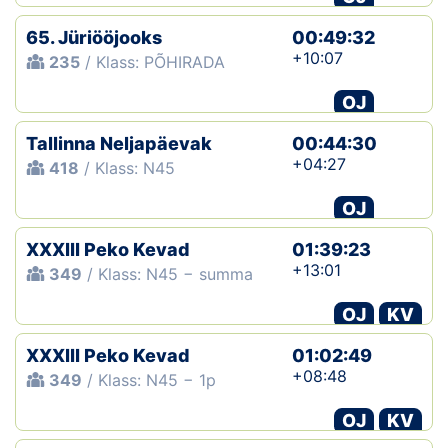
65. Jüriööjooks
00:49:32
+10:07
235
/ Klass: PÕHIRADA
OJ
Tallinna Neljapäevak
00:44:30
+04:27
418
/ Klass: N45
OJ
XXXIII Peko Kevad
01:39:23
+13:01
349
/ Klass: N45 − summa
OJ
KV
XXXIII Peko Kevad
01:02:49
+08:48
349
/ Klass: N45 − 1p
OJ
KV