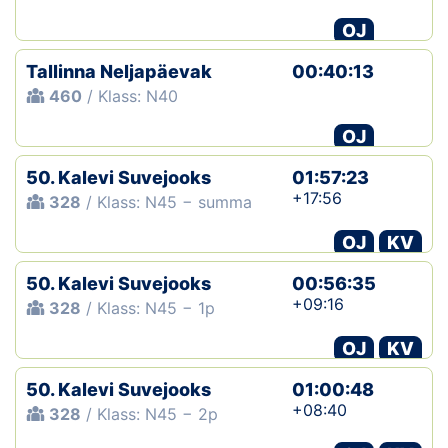
OJ
Tallinna Neljapäevak
00:40:13
460
/ Klass: N40
OJ
50. Kalevi Suvejooks
01:57:23
+17:56
328
/ Klass: N45 − summa
OJ
KV
50. Kalevi Suvejooks
00:56:35
+09:16
328
/ Klass: N45 − 1p
OJ
KV
50. Kalevi Suvejooks
01:00:48
+08:40
328
/ Klass: N45 − 2p