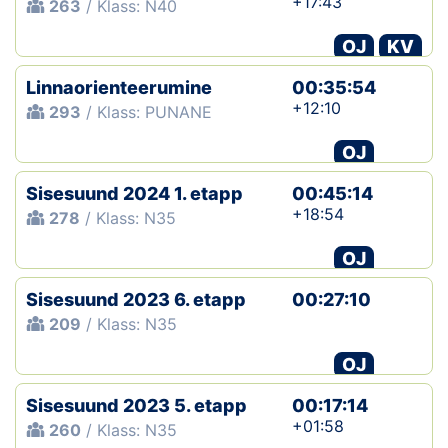
+17:43
263
/ Klass: N40
OJ
KV
Linnaorienteerumine
00:35:54
+12:10
293
/ Klass: PUNANE
OJ
Sisesuund 2024 1. etapp
00:45:14
+18:54
278
/ Klass: N35
OJ
Sisesuund 2023 6. etapp
00:27:10
209
/ Klass: N35
OJ
Sisesuund 2023 5. etapp
00:17:14
+01:58
260
/ Klass: N35