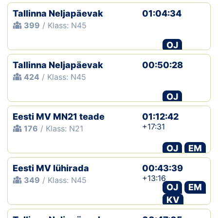
Tallinna Neljapäevak
01:04:34
399
/ Klass: N45
OJ
Tallinna Neljapäevak
00:50:28
424
/ Klass: N45
OJ
Eesti MV MN21 teade
01:12:42
+17:31
176
/ Klass: N21
OJ
EM
Eesti MV lühirada
00:43:39
+13:16
349
/ Klass: N45
OJ
EM
KV