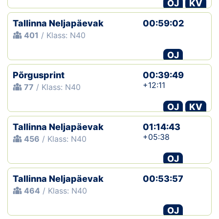
OJ
KV
Tallinna Neljapäevak
00:59:02
401
/ Klass: N40
OJ
Põrgusprint
00:39:49
+12:11
77
/ Klass: N40
OJ
KV
Tallinna Neljapäevak
01:14:43
+05:38
456
/ Klass: N40
OJ
Tallinna Neljapäevak
00:53:57
464
/ Klass: N40
OJ