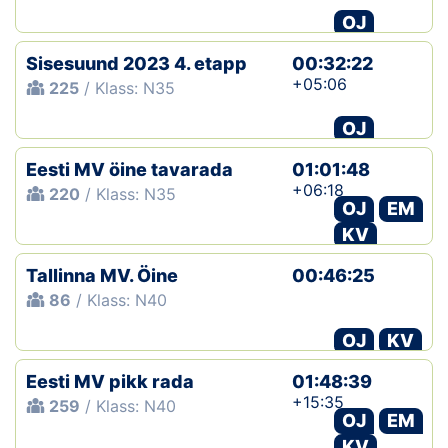
OJ
Sisesuund 2023 4. etapp
00:32:22
+05:06
225
/ Klass: N35
OJ
Eesti MV öine tavarada
01:01:48
+06:18
220
/ Klass: N35
OJ
EM
KV
Tallinna MV. Öine
00:46:25
86
/ Klass: N40
OJ
KV
Eesti MV pikk rada
01:48:39
+15:35
259
/ Klass: N40
OJ
EM
KV