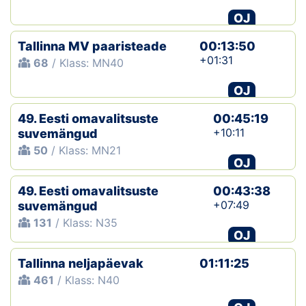
OJ
Tallinna MV paaristeade
00:13:50
+01:31
68
/ Klass: MN40
OJ
49. Eesti omavalitsuste
00:45:19
+10:11
suvemängud
50
/ Klass: MN21
OJ
49. Eesti omavalitsuste
00:43:38
+07:49
suvemängud
131
/ Klass: N35
OJ
Tallinna neljapäevak
01:11:25
461
/ Klass: N40