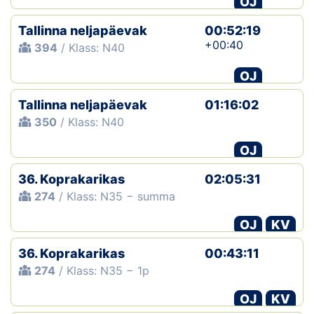
OJ
Tallinna neljapäevak
00:52:19
+00:40
394
/ Klass: N40
OJ
Tallinna neljapäevak
01:16:02
350
/ Klass: N40
OJ
36. Koprakarikas
02:05:31
274
/ Klass: N35 − summa
OJ
KV
36. Koprakarikas
00:43:11
274
/ Klass: N35 − 1p
OJ
KV