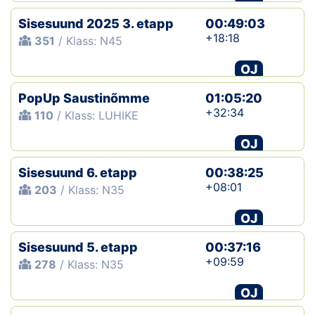
Sisesuund 2025 3. etapp
00:49:03
+18:18
351
/ Klass: N45
OJ
PopUp Saustinõmme
01:05:20
+32:34
110
/ Klass: LUHIKE
OJ
Sisesuund 6. etapp
00:38:25
+08:01
203
/ Klass: N35
OJ
Sisesuund 5. etapp
00:37:16
+09:59
278
/ Klass: N35
OJ