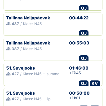
OJ
Klubid
Tallinna Neljapäevak
00:44:22
Suletud maastikud
437
/ Klass: N45
Püsirajad
OJ
Ajalugu
Tallinna Neljapäevak
00:55:03
387
/ Klass: N45
Koolitused
OJ
51. Suvejooks
01:46:00
OTSI
+17:45
427
/ Klass: N45 − summa
OJ
KV
51. Suvejooks
00:50:00
+11:01
427
/ Klass: N45 − 1p