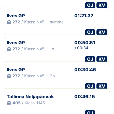
OJ
KV
Ilves GP
01:21:37
272
/ Klass: N45 − summa
OJ
KV
Ilves GP
00:50:51
+00:34
272
/ Klass: N45 − 1p
OJ
KV
Ilves GP
00:30:46
272
/ Klass: N45 − 2p
OJ
KV
Tallinna Neljapäevak
00:46:15
405
/ Klass: N45
OJ