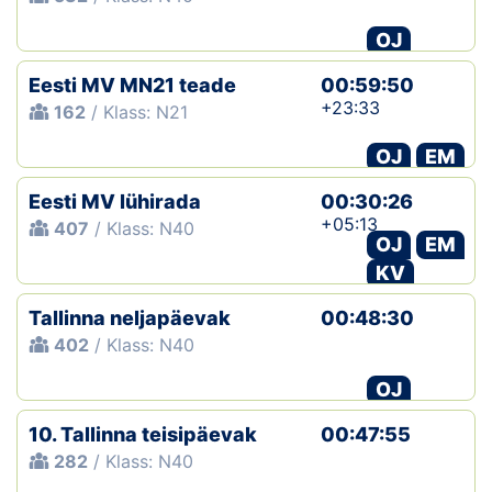
OJ
Eesti MV MN21 teade
00:59:50
+23:33
162
/ Klass: N21
OJ
EM
Eesti MV lühirada
00:30:26
+05:13
407
/ Klass: N40
OJ
EM
KV
Tallinna neljapäevak
00:48:30
402
/ Klass: N40
OJ
10. Tallinna teisipäevak
00:47:55
282
/ Klass: N40