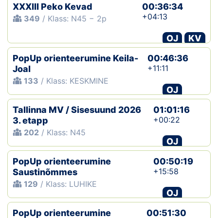
XXXIII Peko Kevad
00:36:34
+04:13
349
/ Klass: N45 − 2p
OJ
KV
PopUp orienteerumine Keila-
00:46:36
+11:11
Joal
133
/ Klass: KESKMINE
OJ
Tallinna MV / Sisesuund 2026
01:01:16
+00:22
3. etapp
202
/ Klass: N45
OJ
PopUp orienteerumine
00:50:19
+15:58
Saustinõmmes
129
/ Klass: LUHIKE
OJ
PopUp orienteerumine
00:51:30