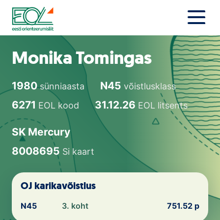
Liigu
sisu
juurde
Estonian Orienteering Federation
Uudised
Monika Tomingas
Alustajale
1980
N45
sünniaasta
võistlusklass
Orienteerujale
6271
31.12.26
EOL kood
EOL litsents
Eesti Orienteerumine 100!
SK Mercury
Toetamine
8008695
Si kaart
Telli litsents!
OJ karikavõistlus
Noored
N45
3. koht
751.52 p