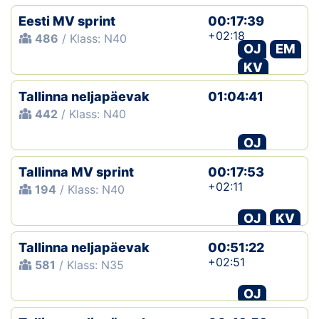
Eesti MV sprint
00:17:39
+02:18
486
/ Klass: N40
OJ
EM
KV
Tallinna neljapäevak
01:04:41
442
/ Klass: N40
OJ
Tallinna MV sprint
00:17:53
+02:11
194
/ Klass: N40
OJ
KV
Tallinna neljapäevak
00:51:22
+02:51
581
/ Klass: N35
OJ