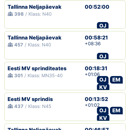
Tallinna Neljapäevak
00:52:00
398
/ Klass: N40
OJ
Tallinna Neljapäevak
00:58:21
+08:36
457
/ Klass: N40
OJ
Eesti MV sprinditeates
00:18:31
+01:06
301
/ Klass: MN35-40
OJ
EM
KV
Eesti MV sprindis
00:13:52
+01:02
437
/ Klass: N45
OJ
EM
KV
Tallinna Neljapäevak
00:46:57