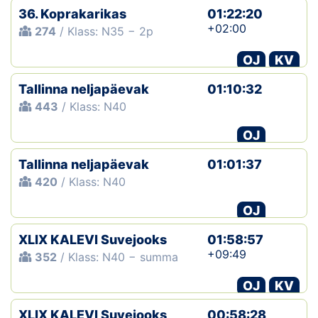
36. Koprakarikas
01:22:20
+02:00
274
/ Klass: N35 − 2p
OJ
KV
Tallinna neljapäevak
01:10:32
443
/ Klass: N40
OJ
Tallinna neljapäevak
01:01:37
420
/ Klass: N40
OJ
XLIX KALEVI Suvejooks
01:58:57
+09:49
352
/ Klass: N40 − summa
OJ
KV
XLIX KALEVI Suvejooks
00:58:28