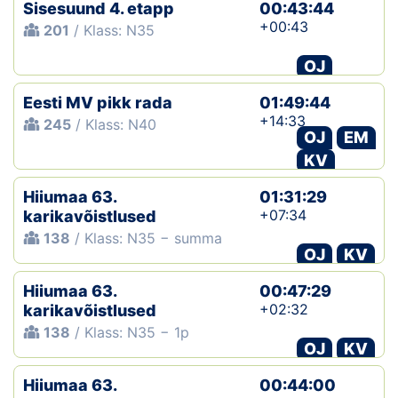
Sisesuund 4. etapp
00:43:44
+00:43
201
/ Klass: N35
OJ
Eesti MV pikk rada
01:49:44
+14:33
245
/ Klass: N40
OJ
EM
KV
Hiiumaa 63.
01:31:29
+07:34
karikavõistlused
138
/ Klass: N35 − summa
OJ
KV
Hiiumaa 63.
00:47:29
+02:32
karikavõistlused
138
/ Klass: N35 − 1p
OJ
KV
Hiiumaa 63.
00:44:00