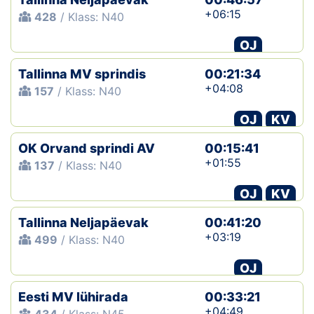
+06:15
428
/ Klass: N40
OJ
Tallinna MV sprindis
00:21:34
+04:08
157
/ Klass: N40
OJ
KV
OK Orvand sprindi AV
00:15:41
+01:55
137
/ Klass: N40
OJ
KV
Tallinna Neljapäevak
00:41:20
+03:19
499
/ Klass: N40
OJ
Eesti MV lühirada
00:33:21
+04:49