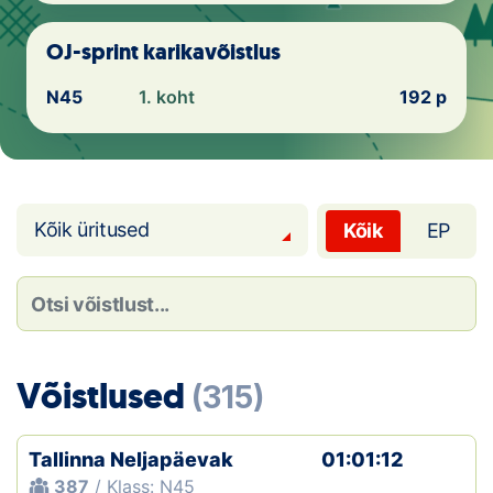
Loha
OJ-sprint karikavõistlus
Kontakt
N45
1. koht
192 p
EOL
Galerii
Kaardid
Kõik üritused
Kõik
EP
Kalender
Koondised
Tule klubisse!
Võistlused
(315)
Tulemused
Tallinna Neljapäevak
01:01:12
Dokumendid
387
/ Klass: N45