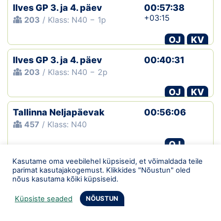
Ilves GP 3. ja 4. päev
00:57:38
+03:15
203
/ Klass: N40 − 1p
OJ
KV
Ilves GP 3. ja 4. päev
00:40:31
203
/ Klass: N40 − 2p
OJ
KV
Tallinna Neljapäevak
00:56:06
457
/ Klass: N40
OJ
Kasutame oma veebilehel küpsiseid, et võimaldada teile
Tallinna Neljapäevak
01:11:16
parimat kasutajakogemust. Klikkides "Nõustun" oled
+11:54
458
/ Klass: N40
nõus kasutama kõiki küpsiseid.
OJ
Küpsiste seaded
NÕUSTUN
Tallinna Neljapäevak
00:41:02