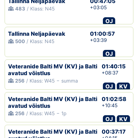
Tallinna Neljapäevak
00:47:05
+03:05
483
/ Klass: N45
OJ
Tallinna Neljapäevak
01:00:57
+03:39
500
/ Klass: N45
OJ
Veteranide Balti MV (KV) ja Balti
01:40:15
+08:37
avatud võistlus
256
/ Klass: W45 − summa
OJ
KV
Veteranide Balti MV (KV) ja Balti
01:02:58
+10:45
avatud võistlus
256
/ Klass: W45 − 1p
OJ
KV
Veteranide Balti MV (KV) ja Balti
00:37:17