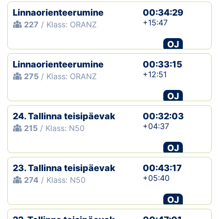
Linnaorienteerumine
00:34:29
+15:47
227
/ Klass: ORANZ
OJ
Linnaorienteerumine
00:33:15
+12:51
275
/ Klass: ORANZ
OJ
24. Tallinna teisipäevak
00:32:03
+04:37
215
/ Klass: N50
OJ
23. Tallinna teisipäevak
00:43:17
+05:40
274
/ Klass: N50
OJ