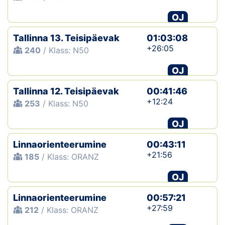
OJ
Tallinna 13. Teisipäevak
01:03:08
+26:05
240
/ Klass: N50
OJ
Tallinna 12. Teisipäevak
00:41:46
+12:24
253
/ Klass: N50
OJ
Linnaorienteerumine
00:43:11
+21:56
185
/ Klass: ORANZ
OJ
Linnaorienteerumine
00:57:21
+27:59
212
/ Klass: ORANZ