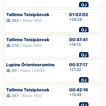
OJ
Tallinna Teisipäevak
01:02:02
+26:29
282
/ Klass: N50
OJ
Tallinna Teisipäevak
00:47:41
+14:13
278
/ Klass: N50
OJ
Lupine Örienteerumine
00:57:17
+21:32
80
/ Klass: LÜHIKE
OJ
Tallinna Teisipäevak
00:42:16
+13:49
267
/ Klass: N50
OJ