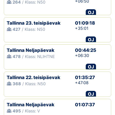
+06:50
264
/ Klass: N50
OJ
Tallinna 23. teisipäevak
01:09:18
+35:01
427
/ Klass: N50
OJ
Tallinna Neljapäevak
00:44:25
+06:30
478
/ Klass: NLIHTNE
OJ
Tallinna 22. teisipäevak
01:35:27
+47:08
368
/ Klass: N50
OJ
Tallinna Neljapäevak
01:07:37
495
/ Klass: V