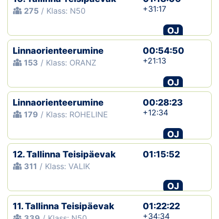
+31:17
275
/ Klass: N50
OJ
Linnaorienteerumine
00:54:50
+21:13
153
/ Klass: ORANZ
OJ
Linnaorienteerumine
00:28:23
+12:34
179
/ Klass: ROHELINE
OJ
12. Tallinna Teisipäevak
01:15:52
311
/ Klass: VALIK
OJ
11. Tallinna Teisipäevak
01:22:22
+34:34
339
/ Klass: N50