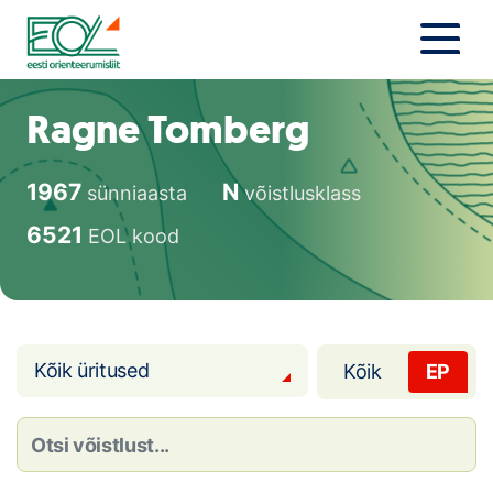
Liigu
sisu
juurde
Estonian Orienteering Federation
Uudised
Ragne Tomberg
Alustajale
1967
N
sünniaasta
võistlusklass
Orienteerujale
6521
EOL kood
Eesti Orienteerumine 100!
Toetamine
Kõik üritused
Kõik
EP
Telli litsents!
Noored