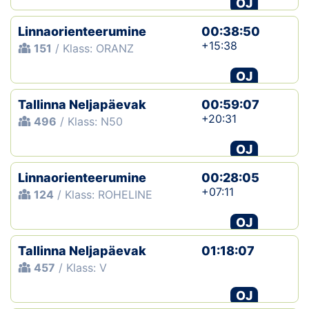
OJ
Linnaorienteerumine
00:38:50
+15:38
151
/ Klass: ORANZ
OJ
Tallinna Neljapäevak
00:59:07
+20:31
496
/ Klass: N50
OJ
Linnaorienteerumine
00:28:05
+07:11
124
/ Klass: ROHELINE
OJ
Tallinna Neljapäevak
01:18:07
457
/ Klass: V
OJ