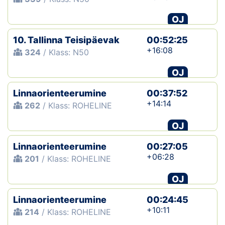
OJ
10. Tallinna Teisipäevak
00:52:25
+16:08
324
/ Klass: N50
OJ
Linnaorienteerumine
00:37:52
+14:14
262
/ Klass: ROHELINE
OJ
Linnaorienteerumine
00:27:05
+06:28
201
/ Klass: ROHELINE
OJ
Linnaorienteerumine
00:24:45
+10:11
214
/ Klass: ROHELINE