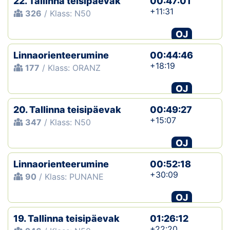
22. Tallinna teisipäevak
00:47:01
+11:31
326
/ Klass: N50
OJ
Linnaorienteerumine
00:44:46
+18:19
177
/ Klass: ORANZ
OJ
20. Tallinna teisipäevak
00:49:27
+15:07
347
/ Klass: N50
OJ
Linnaorienteerumine
00:52:18
+30:09
90
/ Klass: PUNANE
OJ
19. Tallinna teisipäevak
01:26:12
+22:20