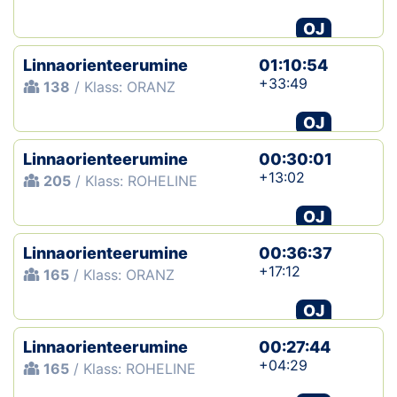
OJ
Klubid
Linnaorienteerumine
01:10:54
Suletud maastikud
+33:49
138
/ Klass: ORANZ
Püsirajad
OJ
Linnaorienteerumine
Ajalugu
00:30:01
+13:02
205
/ Klass: ROHELINE
Koolitused
OJ
Linnaorienteerumine
00:36:37
OTSI
+17:12
165
/ Klass: ORANZ
OJ
Linnaorienteerumine
00:27:44
+04:29
165
/ Klass: ROHELINE