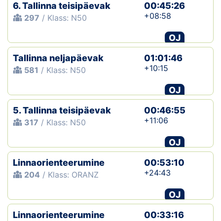
6. Tallinna teisipäevak
00:45:26
+08:58
297
/ Klass: N50
OJ
Tallinna neljapäevak
01:01:46
+10:15
581
/ Klass: N50
OJ
5. Tallinna teisipäevak
00:46:55
+11:06
317
/ Klass: N50
OJ
Linnaorienteerumine
00:53:10
+24:43
204
/ Klass: ORANZ
OJ
Linnaorienteerumine
00:33:16