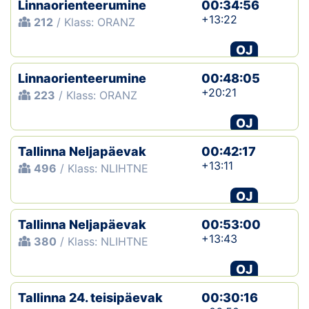
Linnaorienteerumine
00:34:56
+13:22
212
/ Klass: ORANZ
OJ
Linnaorienteerumine
00:48:05
+20:21
223
/ Klass: ORANZ
OJ
Tallinna Neljapäevak
00:42:17
+13:11
496
/ Klass: NLIHTNE
OJ
Tallinna Neljapäevak
00:53:00
+13:43
380
/ Klass: NLIHTNE
OJ
Tallinna 24. teisipäevak
00:30:16