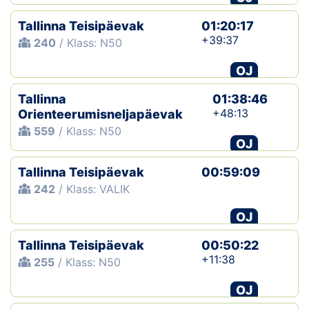
Tallinna Teisipäevak
01:20:17
+39:37
240
/ Klass: N50
OJ
Tallinna
01:38:46
+48:13
Orienteerumisneljapäevak
559
/ Klass: N50
OJ
Tallinna Teisipäevak
00:59:09
242
/ Klass: VALIK
OJ
Tallinna Teisipäevak
00:50:22
+11:38
255
/ Klass: N50
OJ