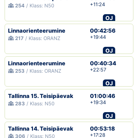
+11:24
254
/ Klass: N50
OJ
Linnaorienteerumine
00:42:56
+19:44
217
/ Klass: ORANZ
OJ
Linnaorienteerumine
00:40:34
+22:57
253
/ Klass: ORANZ
OJ
Tallinna 15. Teisipäevak
01:00:46
+19:34
283
/ Klass: N50
OJ
Tallinna 14. Teisipäevak
00:53:18
+17:28
306
/ Klass: N50