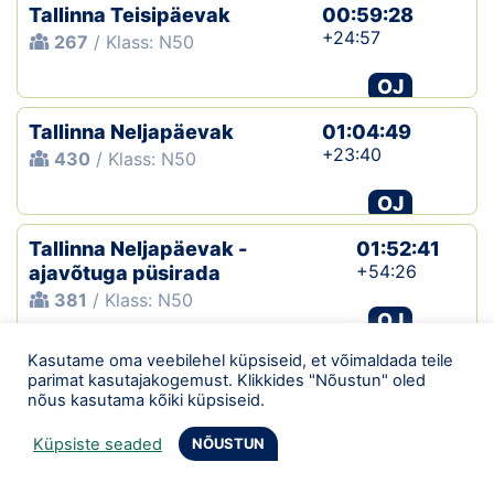
Tallinna Teisipäevak
00:59:28
+24:57
267
/ Klass: N50
OJ
Tallinna Neljapäevak
01:04:49
+23:40
430
/ Klass: N50
OJ
Tallinna Neljapäevak -
01:52:41
+54:26
ajavõtuga püsirada
381
/ Klass: N50
OJ
Kasutame oma veebilehel küpsiseid, et võimaldada teile
Lupine Örienteerumine
01:32:10
parimat kasutajakogemust. Klikkides "Nõustun" oled
+54:22
96
/ Klass: LÜHIKE
nõus kasutama kõiki küpsiseid.
OJ
Küpsiste seaded
NÕUSTUN
Lupine Örienteerumine
01:24:27