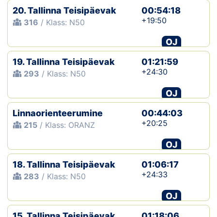
20. Tallinna Teisipäevak
00:54:18
+19:50
316
/ Klass: N50
OJ
19. Tallinna Teisipäevak
01:21:59
+24:30
293
/ Klass: N50
OJ
Linnaorienteerumine
00:44:03
+20:25
215
/ Klass: ORANZ
OJ
18. Tallinna Teisipäevak
01:06:17
+24:33
283
/ Klass: N50
OJ
15. Tallinna Teisipäevak
01:18:06