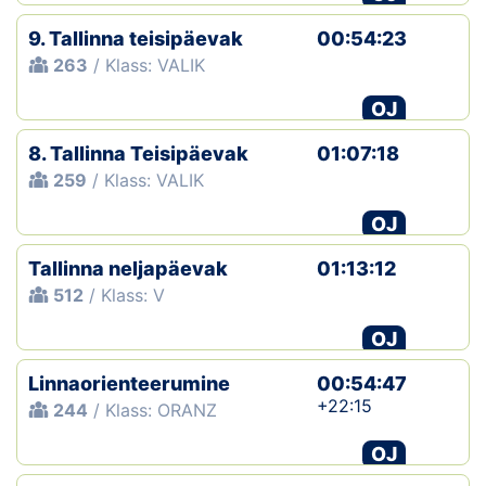
9. Tallinna teisipäevak
00:54:23
263
/ Klass: VALIK
OJ
8. Tallinna Teisipäevak
01:07:18
259
/ Klass: VALIK
OJ
Tallinna neljapäevak
01:13:12
512
/ Klass: V
OJ
Linnaorienteerumine
00:54:47
+22:15
244
/ Klass: ORANZ
OJ