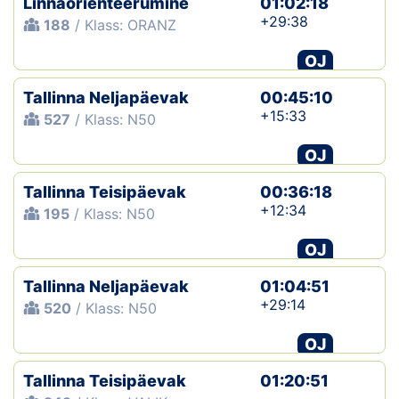
Linnaorienteerumine
01:02:18
+29:38
188
/ Klass: ORANZ
OJ
Tallinna Neljapäevak
00:45:10
+15:33
527
/ Klass: N50
OJ
Tallinna Teisipäevak
00:36:18
+12:34
195
/ Klass: N50
OJ
Tallinna Neljapäevak
01:04:51
+29:14
520
/ Klass: N50
OJ
Tallinna Teisipäevak
01:20:51