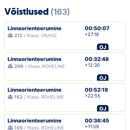
Loha
Võistlused
(163)
Kontakt
Linnaorienteerumine
00:50:07
EOL
+27:16
212
/ Klass: ORANZ
Galerii
OJ
Kaardid
Linnaorienteerumine
00:32:48
+12:30
206
/ Klass: ROHELINE
Kalender
OJ
Koondised
Linnaorienteerumine
00:52:19
+22:55
162
/ Klass: ROHELINE
Tule klubisse!
OJ
Tulemused
Linnaorienteerumine
00:36:45
Dokumendid
+11:59
105
/ Klass: ROHELINE