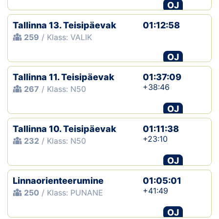
OJ
Tallinna 13. Teisipäevak
01:12:58
259
/ Klass: VALIK
OJ
Tallinna 11. Teisipäevak
01:37:09
+38:46
267
/ Klass: N50
OJ
Tallinna 10. Teisipäevak
01:11:38
+23:10
232
/ Klass: N50
OJ
Linnaorienteerumine
01:05:01
+41:49
250
/ Klass: PUNANE
OJ