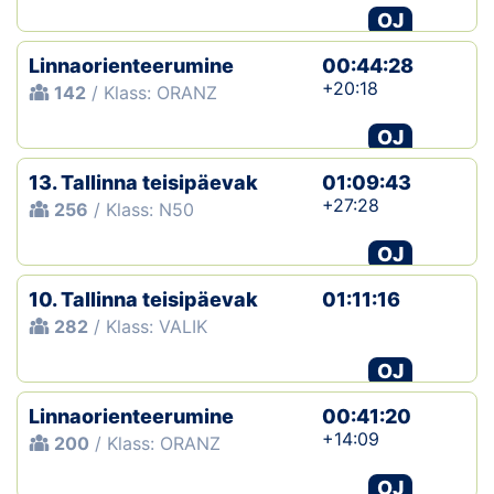
OJ
Linnaorienteerumine
00:44:28
+20:18
142
/ Klass: ORANZ
OJ
13. Tallinna teisipäevak
01:09:43
+27:28
256
/ Klass: N50
OJ
10. Tallinna teisipäevak
01:11:16
282
/ Klass: VALIK
OJ
Linnaorienteerumine
00:41:20
+14:09
200
/ Klass: ORANZ
OJ