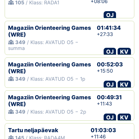
+08:06
105
/ Klass: RADA1
OJ
Magaziin Orienteering Games
01:41:34
+27:33
(WRE)
349
/ Klass: AVATUD O5 −
summa
OJ
KV
Magaziin Orienteering Games
00:52:03
+15:50
(WRE)
349
/ Klass: AVATUD O5 − 1p
OJ
KV
Magaziin Orienteering Games
00:49:31
+11:43
(WRE)
349
/ Klass: AVATUD O5 − 2p
OJ
KV
Tartu neljapäevak
01:03:03
+11:46
145
/ Klass: RADA4M