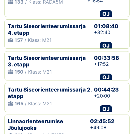
+16:54
133
/ Klass: RADA5M
OJ
Tartu Siseorienteerumissarja
01:08:40
+32:40
4. etapp
157
/ Klass: M21
OJ
Tartu Siseorienteerumissarja
00:33:58
+17:52
3. etapp
150
/ Klass: M21
OJ
Tartu Siseorienteerumissarja 2.
00:44:23
+20:00
etapp
165
/ Klass: M21
OJ
Linnaorienteerumise
02:45:52
+49:08
Jõulujooks