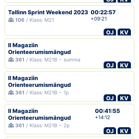
Tallinn Sprint Weekend 2023
00:22:57
+09:21
106
/ Klass: M21
OJ
KV
II Magaziin
Orienteerumismängud
361
/ Klass: M21B − summa
OJ
KV
II Magaziin
Orienteerumismängud
361
/ Klass: M21B − 1p
OJ
KV
II Magaziin
00:41:55
+14:12
Orienteerumismängud
361
/ Klass: M21B − 2p
OJ
KV