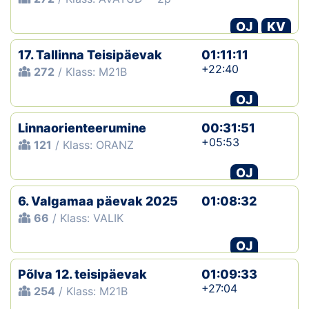
OJ
KV
17. Tallinna Teisipäevak
01:11:11
+22:40
272
/ Klass: M21B
OJ
Linnaorienteerumine
00:31:51
+05:53
121
/ Klass: ORANZ
OJ
6. Valgamaa päevak 2025
01:08:32
66
/ Klass: VALIK
OJ
Põlva 12. teisipäevak
01:09:33
+27:04
254
/ Klass: M21B