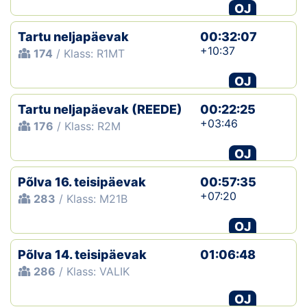
OJ
Tartu neljapäevak
00:32:07
+10:37
174
/ Klass: R1MT
OJ
Tartu neljapäevak (REEDE)
00:22:25
+03:46
176
/ Klass: R2M
OJ
Põlva 16. teisipäevak
00:57:35
+07:20
283
/ Klass: M21B
OJ
Põlva 14. teisipäevak
01:06:48
286
/ Klass: VALIK
OJ