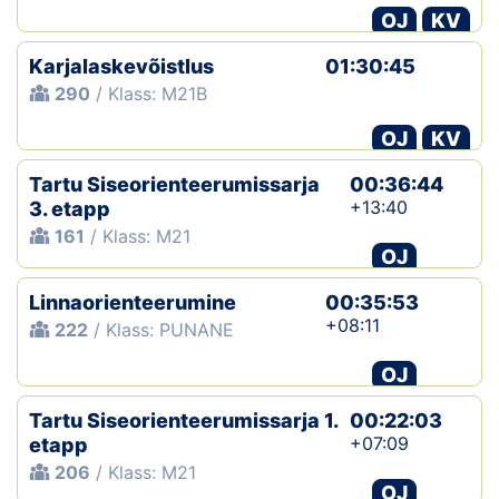
OJ
KV
Karjalaskevõistlus
01:30:45
290
/ Klass: M21B
OJ
KV
Tartu Siseorienteerumissarja
00:36:44
+13:40
3. etapp
161
/ Klass: M21
OJ
Linnaorienteerumine
00:35:53
+08:11
222
/ Klass: PUNANE
OJ
Tartu Siseorienteerumissarja 1.
00:22:03
+07:09
etapp
206
/ Klass: M21
OJ