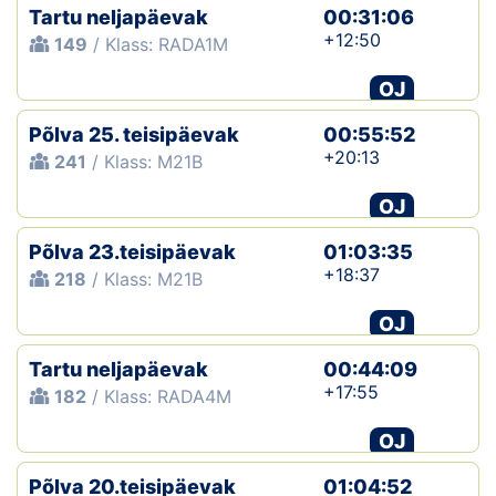
Tartu neljapäevak
00:31:06
+12:50
149
/ Klass: RADA1M
OJ
Põlva 25. teisipäevak
00:55:52
+20:13
241
/ Klass: M21B
OJ
Põlva 23.teisipäevak
01:03:35
+18:37
218
/ Klass: M21B
OJ
Tartu neljapäevak
00:44:09
+17:55
182
/ Klass: RADA4M
OJ
Põlva 20.teisipäevak
01:04:52