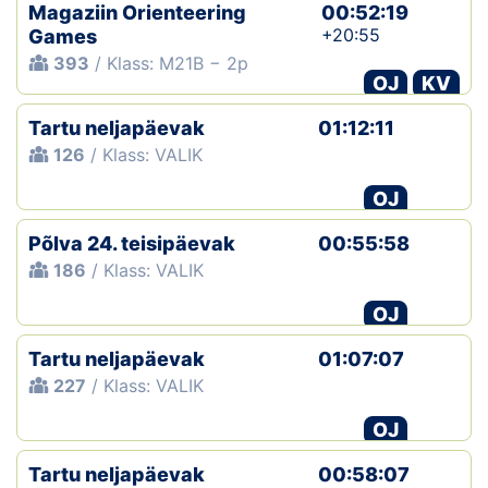
Magaziin Orienteering
00:52:19
+20:55
Games
393
/ Klass: M21B − 2p
OJ
KV
Tartu neljapäevak
01:12:11
126
/ Klass: VALIK
OJ
Põlva 24. teisipäevak
00:55:58
186
/ Klass: VALIK
OJ
Tartu neljapäevak
01:07:07
227
/ Klass: VALIK
OJ
Tartu neljapäevak
00:58:07