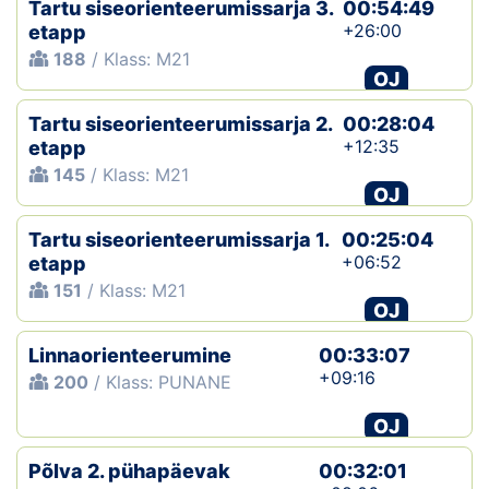
Tartu siseorienteerumissarja 3.
00:54:49
+26:00
etapp
188
/ Klass: M21
OJ
Tartu siseorienteerumissarja 2.
00:28:04
+12:35
etapp
145
/ Klass: M21
OJ
Tartu siseorienteerumissarja 1.
00:25:04
+06:52
etapp
151
/ Klass: M21
OJ
Linnaorienteerumine
00:33:07
+09:16
200
/ Klass: PUNANE
OJ
Põlva 2. pühapäevak
00:32:01