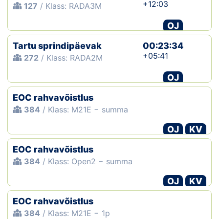
+12:03
127
/ Klass: RADA3M
OJ
Tartu sprindipäevak
00:23:34
+05:41
272
/ Klass: RADA2M
OJ
EOC rahvavõistlus
384
/ Klass: M21E − summa
OJ
KV
EOC rahvavõistlus
384
/ Klass: Open2 − summa
OJ
KV
EOC rahvavõistlus
384
/ Klass: M21E − 1p