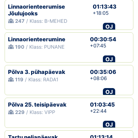
Linnaorienteerumise
01:13:43
+18:05
Jõulujooks
247
/ Klass: B-MEHED
OJ
Linnaorienteerumine
00:30:54
+07:45
190
/ Klass: PUNANE
OJ
Põlva 3. pühapäevak
00:35:06
+08:06
119
/ Klass: RADA1
OJ
Põlva 25. teisipäevak
01:03:45
+22:44
229
/ Klass: VIPP
OJ
Tartu neljapäevak
01:13:14