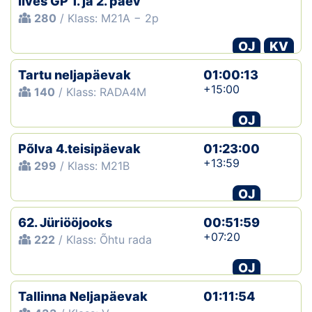
Ilves GP 1. ja 2. päev
280
/ Klass: M21A − 2p
OJ
KV
Tartu neljapäevak
01:00:13
+15:00
140
/ Klass: RADA4M
OJ
Põlva 4.teisipäevak
01:23:00
+13:59
299
/ Klass: M21B
OJ
62. Jüriööjooks
00:51:59
+07:20
222
/ Klass: Õhtu rada
OJ
Tallinna Neljapäevak
01:11:54