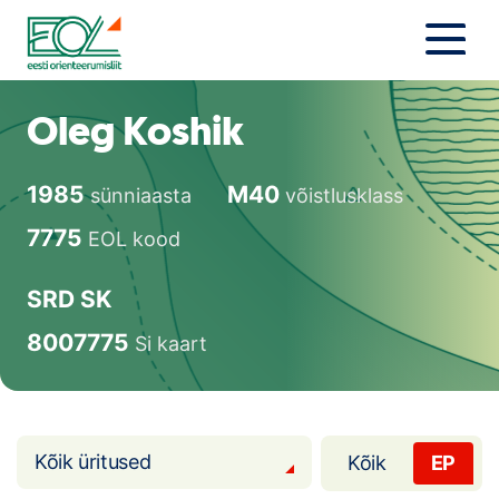
Liigu
sisu
juurde
Estonian Orienteering Federation
Uudised
Oleg Koshik
Alustajale
1985
M40
sünniaasta
võistlusklass
Orienteerujale
7775
EOL kood
Eesti Orienteerumine 100!
SRD SK
Toetamine
8007775
Si kaart
Telli litsents!
Noored
Kõik üritused
Kõik
EP