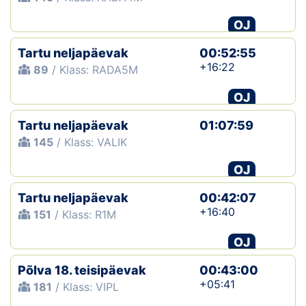
OJ
Tartu neljapäevak
00:52:55
+16:22
89
/ Klass: RADA5M
OJ
Tartu neljapäevak
01:07:59
145
/ Klass: VALIK
OJ
Tartu neljapäevak
00:42:07
+16:40
151
/ Klass: R1M
OJ
Põlva 18. teisipäevak
00:43:00
+05:41
181
/ Klass: VIPL