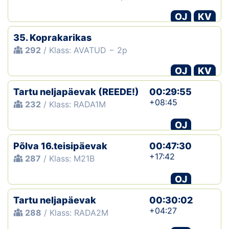
OJ
KV
35. Koprakarikas
292
/ Klass: AVATUD − 2p
OJ
KV
Tartu neljapäevak (REEDE!)
00:29:55
+08:45
232
/ Klass: RADA1M
OJ
Põlva 16.teisipäevak
00:47:30
+17:42
287
/ Klass: M21B
OJ
Tartu neljapäevak
00:30:02
+04:27
288
/ Klass: RADA2M