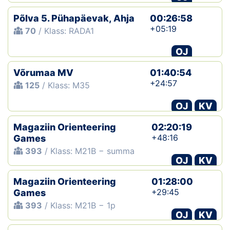
Põlva 5. Pühapäevak, Ahja
00:26:58
+05:19
70
/ Klass: RADA1
OJ
Võrumaa MV
01:40:54
+24:57
125
/ Klass: M35
OJ
KV
Magaziin Orienteering
02:20:19
+48:16
Games
393
/ Klass: M21B − summa
OJ
KV
Magaziin Orienteering
01:28:00
+29:45
Games
393
/ Klass: M21B − 1p
OJ
KV