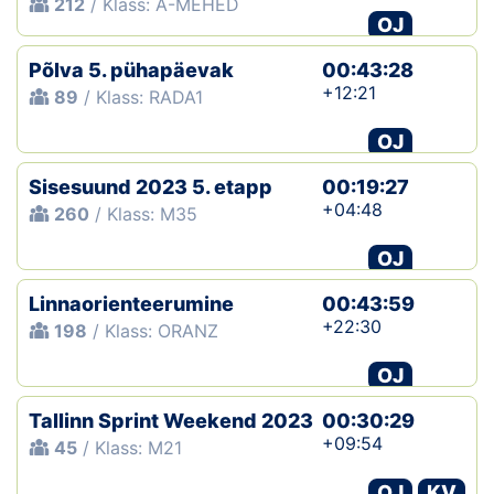
212
/ Klass: A-MEHED
OJ
Põlva 5. pühapäevak
00:43:28
+12:21
89
/ Klass: RADA1
OJ
Sisesuund 2023 5. etapp
00:19:27
+04:48
260
/ Klass: M35
OJ
Linnaorienteerumine
00:43:59
+22:30
198
/ Klass: ORANZ
OJ
Tallinn Sprint Weekend 2023
00:30:29
+09:54
45
/ Klass: M21
OJ
KV