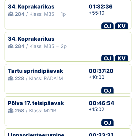
34. Koprakarikas
01:32:36
+55:10
284
/ Klass: M35 − 1p
OJ
KV
34. Koprakarikas
284
/ Klass: M35 − 2p
OJ
KV
Tartu sprindipäevak
00:37:20
+10:00
228
/ Klass: RADA1M
OJ
Põlva 17. teisipäevak
00:46:54
+15:02
258
/ Klass: M21B
OJ
Linnaorienteerumine
00:33:31