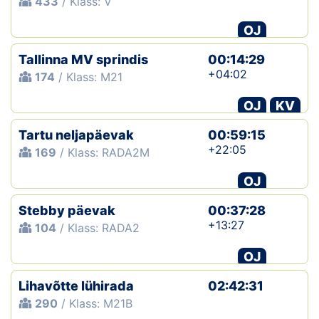
433
/ Klass: V
OJ
Tallinna MV sprindis
00:14:29
+04:02
174
/ Klass: M21
OJ
KV
Tartu neljapäevak
00:59:15
+22:05
169
/ Klass: RADA2M
OJ
Stebby päevak
00:37:28
+13:27
104
/ Klass: RADA2
OJ
Lihavõtte lühirada
02:42:31
290
/ Klass: M21B