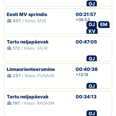
OJ
Eesti MV sprindis
00:21:57
+06:53
437
/ Klass: M35
OJ
EM
KV
Tartu neljapäevak
00:47:05
172
/ Klass: VALIK
OJ
Linnaorienteerumine
00:40:38
+13:19
237
/ Klass: PUNANE
OJ
Tartu neljapäevak
00:34:13
197
/ Klass: RADA5M
OJ