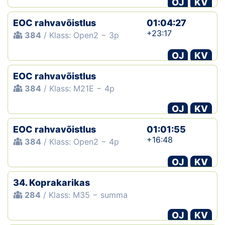
OJ
KV
EOC rahvavõistlus
01:04:27
+23:17
384
/ Klass: Open2 − 3p
OJ
KV
EOC rahvavõistlus
384
/ Klass: M21E − 4p
OJ
KV
EOC rahvavõistlus
01:01:55
+16:48
384
/ Klass: Open2 − 4p
OJ
KV
34. Koprakarikas
284
/ Klass: M35 − summa
OJ
KV