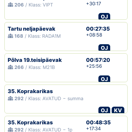
+30:17
206
/ Klass: VIPT
OJ
Tartu neljapäevak
00:27:35
+08:58
168
/ Klass: RADA1M
OJ
Põlva 19.teisipäevak
00:57:20
+25:56
266
/ Klass: M21B
OJ
35. Koprakarikas
292
/ Klass: AVATUD − summa
OJ
KV
35. Koprakarikas
00:48:35
+17:34
292
/ Klass: AVATUD − 1p