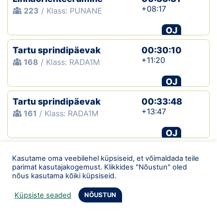
+08:17
223
/ Klass: PUNANE
OJ
Tartu sprindipäevak
00:30:10
+11:20
168
/ Klass: RADA1M
OJ
Tartu sprindipäevak
00:33:48
+13:47
161
/ Klass: RADA1M
OJ
Põlva 9. teisipäevak
01:23:53
Kasutame oma veebilehel küpsiseid, et võimaldada teile
248
/ Klass: VALIK
parimat kasutajakogemust. Klikkides "Nõustun" oled
nõus kasutama kõiki küpsiseid.
OJ
Küpsiste seaded
NÕUSTUN
Tartu neljapäevak
01:17:00
147
/ Klass: VALIK