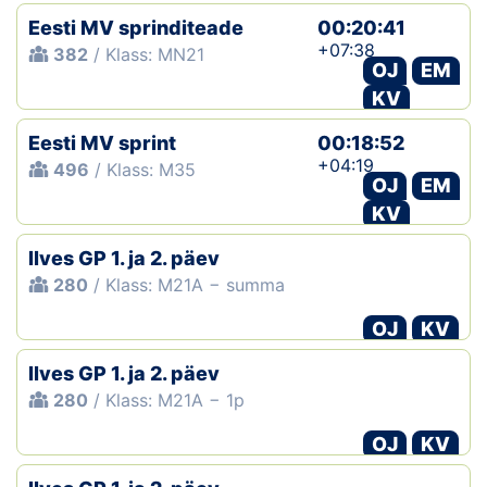
Eesti MV sprinditeade
00:20:41
+07:38
382
/ Klass: MN21
OJ
EM
KV
Eesti MV sprint
00:18:52
+04:19
496
/ Klass: M35
OJ
EM
KV
Ilves GP 1. ja 2. päev
280
/ Klass: M21A − summa
OJ
KV
Ilves GP 1. ja 2. päev
280
/ Klass: M21A − 1p
OJ
KV