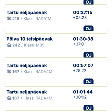
OJ
Tartu neljapäevak
00:27:15
+05:23
218
/ Klass: RADA1M
OJ
Põlva 10.teisipäevak
01:30:38
+37:01
242
/ Klass: M35
OJ
Tartu neljapäevak
00:57:07
+25:22
167
/ Klass: RADA4M
OJ
Tartu neljapäevak
01:01:44
+30:02
167
/ Klass: RADA4M
OJ