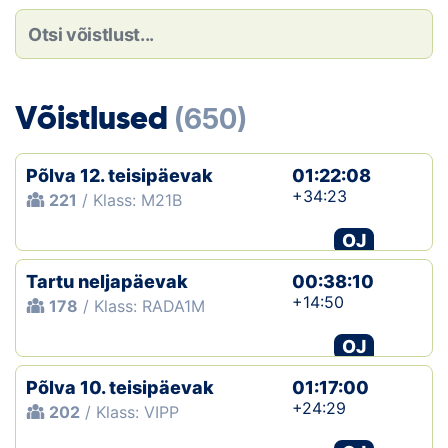
Loha
Kontakt
EOL
Võistlused
(650)
Galerii
Põlva 12. teisipäevak
01:22:08
Kaardid
+34:23
221
/ Klass: M21B
OJ
Kalender
Tartu neljapäevak
00:38:10
Koondised
+14:50
178
/ Klass: RADA1M
Tule klubisse!
OJ
Põlva 10. teisipäevak
Tulemused
01:17:00
+24:29
202
/ Klass: VIPP
Dokumendid