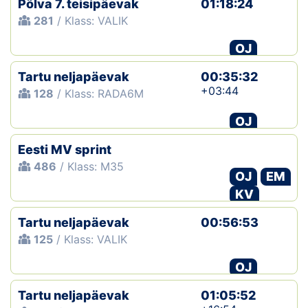
Põlva 7. teisipäevak
01:18:24
281
/ Klass: VALIK
OJ
Tartu neljapäevak
00:35:32
+03:44
128
/ Klass: RADA6M
OJ
Eesti MV sprint
486
/ Klass: M35
OJ
EM
KV
Tartu neljapäevak
00:56:53
125
/ Klass: VALIK
OJ
Tartu neljapäevak
01:05:52