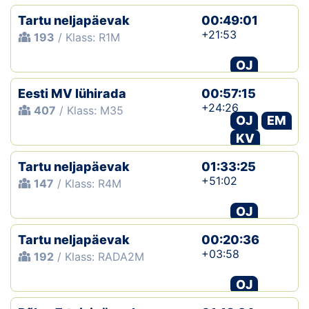
Tartu neljapäevak
00:49:01
+21:53
193
/ Klass: R1M
OJ
Eesti MV lühirada
00:57:15
+24:26
407
/ Klass: M35
OJ
EM
KV
Tartu neljapäevak
01:33:25
+51:02
147
/ Klass: R4M
OJ
Tartu neljapäevak
00:20:36
+03:58
192
/ Klass: RADA2M
OJ