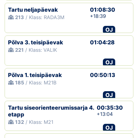
Tartu neljapäevak
01:08:30
+18:39
213
/ Klass: RADA3M
OJ
Põlva 3. teisipäevak
01:04:28
221
/ Klass: VALIK
OJ
Põlva 1. teisipäevak
00:50:13
185
/ Klass: M21B
OJ
Tartu siseorienteerumissarja 4.
00:35:30
+13:04
etapp
132
/ Klass: M21
OJ