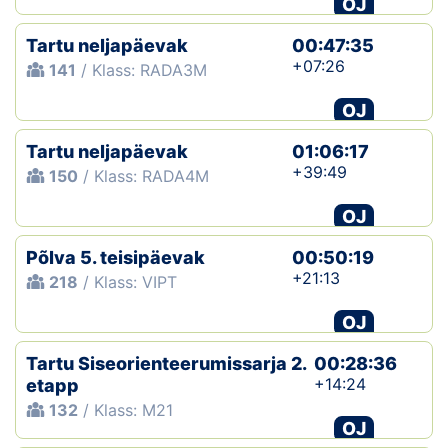
OJ
Klubid
Tartu neljapäevak
00:47:35
+07:26
141
/ Klass: RADA3M
Suletud maastikud
OJ
Püsirajad
Tartu neljapäevak
01:06:17
+39:49
150
/ Klass: RADA4M
Ajalugu
OJ
Koolitused
Põlva 5. teisipäevak
00:50:19
+21:13
218
/ Klass: VIPT
OTSI
OJ
Tartu Siseorienteerumissarja 2.
00:28:36
+14:24
etapp
132
/ Klass: M21
OJ