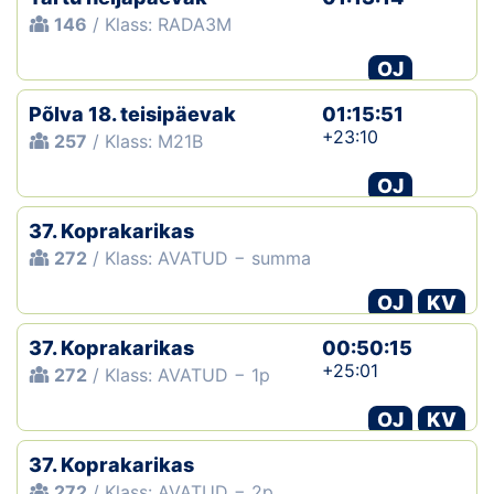
146
/ Klass: RADA3M
OJ
Põlva 18. teisipäevak
01:15:51
+23:10
257
/ Klass: M21B
OJ
37. Koprakarikas
272
/ Klass: AVATUD − summa
OJ
KV
37. Koprakarikas
00:50:15
+25:01
272
/ Klass: AVATUD − 1p
OJ
KV
37. Koprakarikas
272
/ Klass: AVATUD − 2p