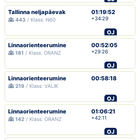
Tallinna neljapäevak
01:19:52
+34:29
443
/ Klass: N60
OJ
Linnaorienteerumine
00:52:05
+29:26
181
/ Klass: ORANZ
OJ
Linnaorienteerumine
00:58:18
219
/ Klass: VALIK
OJ
Linnaorienteerumine
01:06:21
+42:11
142
/ Klass: ORANZ
OJ