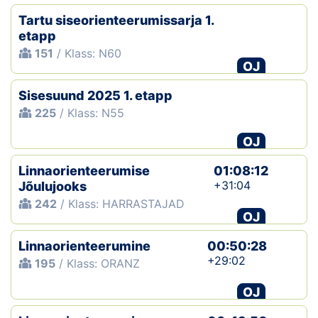
Tartu siseorienteerumissarja 1.
etapp
151
/ Klass: N60
OJ
Sisesuund 2025 1. etapp
225
/ Klass: N55
OJ
Linnaorienteerumise
01:08:12
+31:04
Jõulujooks
242
/ Klass: HARRASTAJAD
OJ
Linnaorienteerumine
00:50:28
+29:02
195
/ Klass: ORANZ
OJ