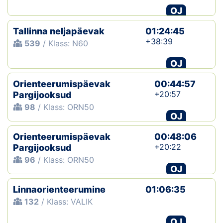
OJ
Tallinna neljapäevak
01:24:45
+38:39
539
/ Klass: N60
OJ
Orienteerumispäevak
00:44:57
+20:57
Pargijooksud
98
/ Klass: ORN50
OJ
Orienteerumispäevak
00:48:06
+20:22
Pargijooksud
96
/ Klass: ORN50
OJ
Linnaorienteerumine
01:06:35
132
/ Klass: VALIK
OJ