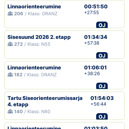
Linnaorienteerumine
00:51:50
+27:55
206
/ Klass: ORANZ
OJ
Sisesuund 2026 2. etapp
01:34:34
+57:38
272
/ Klass: N55
OJ
Linnaorienteerumine
01:06:01
+38:26
182
/ Klass: ORANZ
OJ
Tartu Siseorienteerumissarja
01:54:03
+56:44
4. etapp
140
/ Klass: N60
OJ
Linnaorienteerumine
01:03:50