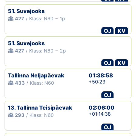
Klubid
51. Suvejooks
427
/ Klass: N60 − 1p
Suletud maastikud
OJ
KV
Püsirajad
51. Suvejooks
427
/ Klass: N60 − 2p
Ajalugu
OJ
KV
Koolitused
Tallinna Neljapäevak
01:38:58
+50:23
433
/ Klass: N60
OTSI
OJ
13. Tallinna Teisipäevak
02:06:00
+01:14:38
293
/ Klass: N60
OJ