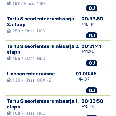
157
/ Klass: N60
OJ
Tartu Siseorienteerumissarja
00:33:59
+18:44
3. etapp
150
/ Klass: N60
OJ
Tartu Siseorienteerumissarja 2.
00:21:41
+11:24
etapp
165
/ Klass: N60
OJ
Linnaorienteerumine
01:09:45
+44:07
130
/ Klass: ORANZ
OJ
Tartu Siseorienteerumissarja 1.
00:33:50
+15:18
etapp
168
/ Klass: N60