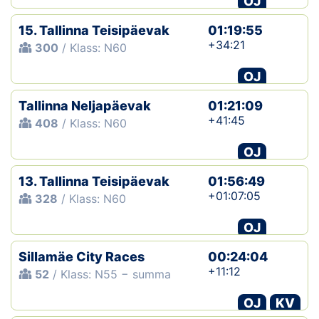
OJ
15. Tallinna Teisipäevak
01:19:55
+34:21
300
/ Klass: N60
OJ
Tallinna Neljapäevak
01:21:09
+41:45
408
/ Klass: N60
OJ
13. Tallinna Teisipäevak
01:56:49
+01:07:05
328
/ Klass: N60
OJ
Sillamäe City Races
00:24:04
+11:12
52
/ Klass: N55 − summa
OJ
KV