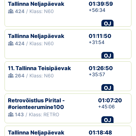
Tallinna Neljapäevak
01:39:59
+56:34
424
/ Klass: N60
OJ
Tallinna Neljapäevak
01:11:50
+31:54
424
/ Klass: N60
OJ
11. Tallinna Teisipäevak
01:26:50
+35:57
264
/ Klass: N60
OJ
Retrovõistlus Pirital -
01:07:20
+45:06
#orienteerumine100
143
/ Klass: RETRO
OJ
Tallinna Neljapäevak
01:18:48