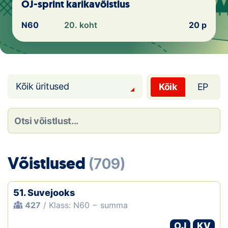
Loha
OJ-sprint karikavõistlus
N60
20. koht
20 p
Kontakt
EOL
Galerii
Kõik üritused
Kõik
EP
Kaardid
Kalender
Koondised
Võistlused
(709)
Tule klubisse!
51. Suvejooks
Tulemused
427
/ Klass: N60 − summa
Dokumendid
OJ
KV