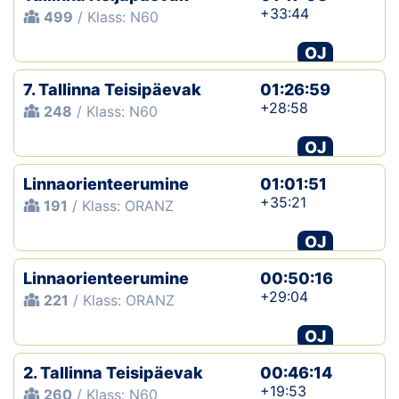
+33:44
499
/ Klass: N60
OJ
7. Tallinna Teisipäevak
01:26:59
+28:58
248
/ Klass: N60
OJ
Linnaorienteerumine
01:01:51
+35:21
191
/ Klass: ORANZ
OJ
Linnaorienteerumine
00:50:16
+29:04
221
/ Klass: ORANZ
OJ
2. Tallinna Teisipäevak
00:46:14
+19:53
260
/ Klass: N60