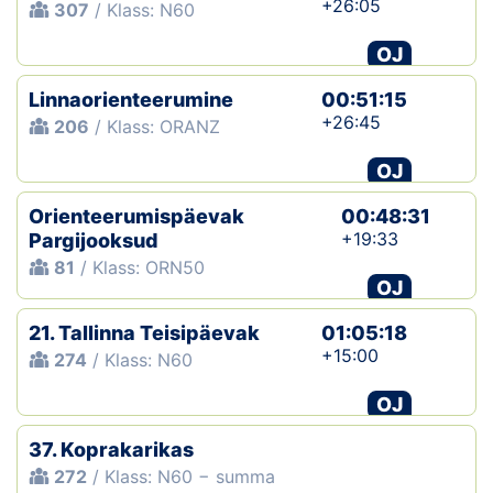
+26:05
307
/ Klass: N60
OJ
Linnaorienteerumine
00:51:15
+26:45
206
/ Klass: ORANZ
OJ
Orienteerumispäevak
00:48:31
+19:33
Pargijooksud
81
/ Klass: ORN50
OJ
21. Tallinna Teisipäevak
01:05:18
+15:00
274
/ Klass: N60
OJ
37. Koprakarikas
272
/ Klass: N60 − summa