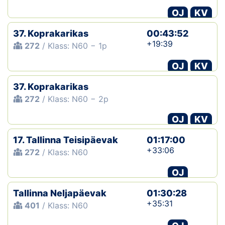
OJ
KV
37. Koprakarikas
00:43:52
+19:39
272
/ Klass: N60 − 1p
OJ
KV
37. Koprakarikas
272
/ Klass: N60 − 2p
OJ
KV
17. Tallinna Teisipäevak
01:17:00
+33:06
272
/ Klass: N60
OJ
Tallinna Neljapäevak
01:30:28
+35:31
401
/ Klass: N60