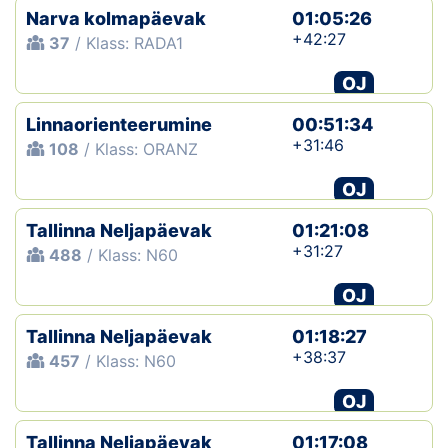
Narva kolmapäevak
01:05:26
+42:27
37
/ Klass: RADA1
OJ
Linnaorienteerumine
00:51:34
+31:46
108
/ Klass: ORANZ
OJ
Tallinna Neljapäevak
01:21:08
+31:27
488
/ Klass: N60
OJ
Tallinna Neljapäevak
01:18:27
+38:37
457
/ Klass: N60
OJ
Tallinna Neljapäevak
01:17:08