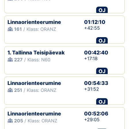
OJ
Linnaorienteerumine
01:12:10
+42:55
161
/ Klass: ORANZ
OJ
1. Tallinna Teisipäevak
00:42:40
+17:18
227
/ Klass: N60
OJ
Linnaorienteerumine
00:54:33
+31:52
251
/ Klass: ORANZ
OJ
Linnaorienteerumine
00:52:06
+29:05
205
/ Klass: ORANZ