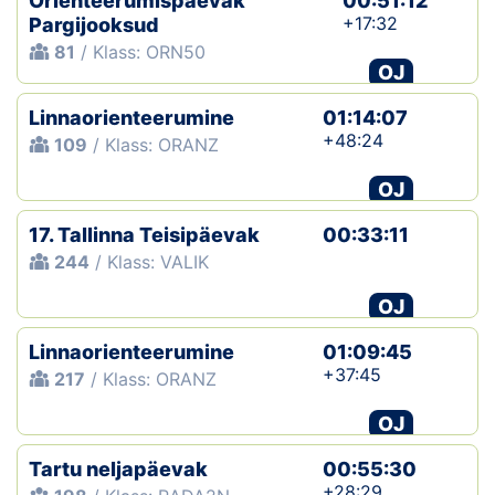
Orienteerumispäevak
00:51:12
+17:32
Pargijooksud
81
/ Klass: ORN50
OJ
Linnaorienteerumine
01:14:07
+48:24
109
/ Klass: ORANZ
OJ
17. Tallinna Teisipäevak
00:33:11
244
/ Klass: VALIK
OJ
Linnaorienteerumine
01:09:45
+37:45
217
/ Klass: ORANZ
OJ
Tartu neljapäevak
00:55:30
+28:29