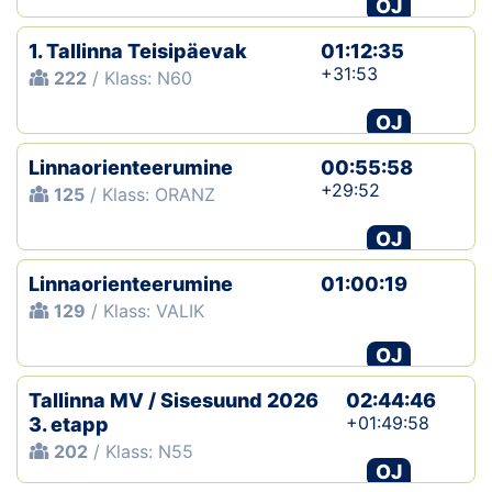
OJ
1. Tallinna Teisipäevak
01:12:35
+31:53
222
/ Klass: N60
OJ
Linnaorienteerumine
00:55:58
+29:52
125
/ Klass: ORANZ
OJ
Linnaorienteerumine
01:00:19
129
/ Klass: VALIK
OJ
Tallinna MV / Sisesuund 2026
02:44:46
+01:49:58
3. etapp
202
/ Klass: N55
OJ