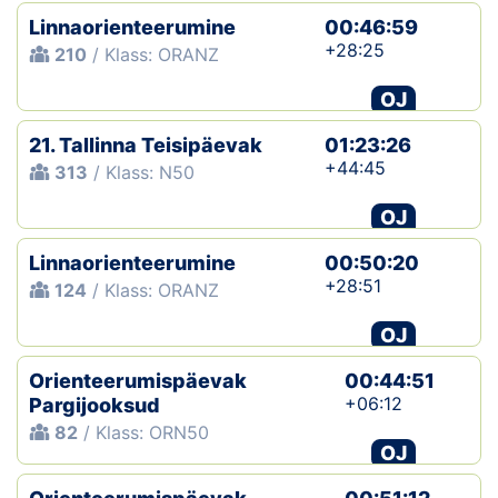
Linnaorienteerumine
00:46:59
+28:25
210
/ Klass: ORANZ
OJ
21. Tallinna Teisipäevak
01:23:26
+44:45
313
/ Klass: N50
OJ
Linnaorienteerumine
00:50:20
+28:51
124
/ Klass: ORANZ
OJ
Orienteerumispäevak
00:44:51
+06:12
Pargijooksud
82
/ Klass: ORN50
OJ