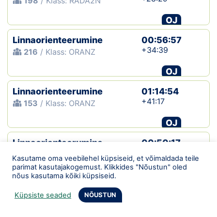
198
/ Klass: RADA2N
OJ
Linnaorienteerumine
00:56:57
+34:39
216
/ Klass: ORANZ
OJ
Linnaorienteerumine
01:14:54
+41:17
153
/ Klass: ORANZ
OJ
Linnaorienteerumine
00:50:17
+28:27
179
/ Klass: ORANZ
Kasutame oma veebilehel küpsiseid, et võimaldada teile
parimat kasutajakogemust. Klikkides "Nõustun" oled
OJ
nõus kasutama kõiki küpsiseid.
Linnaorienteerumine
01:00:37
Küpsiste seaded
NÕUSTUN
+39:26
170
/ Klass: ORANZ