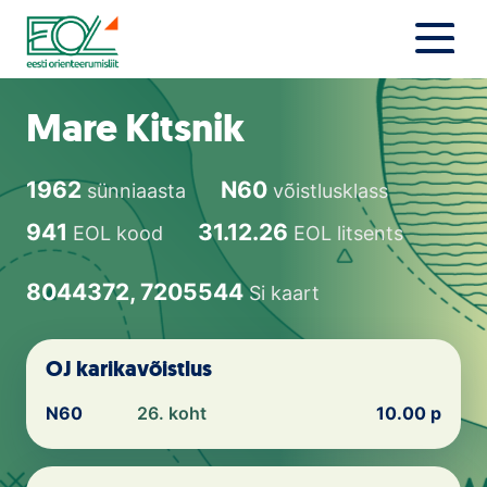
Liigu
sisu
juurde
Estonian Orienteering Federation
Uudised
Mare Kitsnik
Alustajale
1962
N60
sünniaasta
võistlusklass
Orienteerujale
941
31.12.26
EOL kood
EOL litsents
Eesti Orienteerumine 100!
8044372, 7205544
Si kaart
Toetamine
OJ karikavõistlus
Telli litsents!
N60
26. koht
10.00 p
Noored