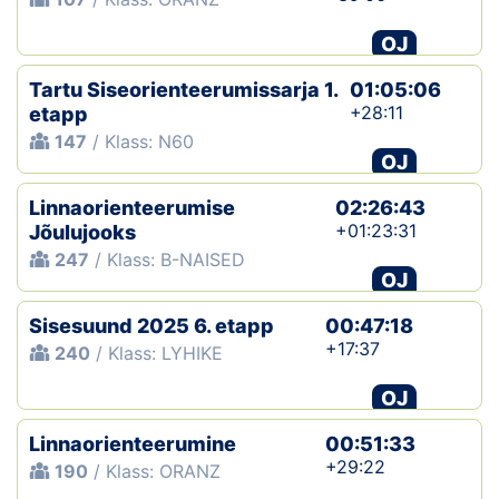
OJ
Tartu Siseorienteerumissarja 1.
01:05:06
+28:11
etapp
147
/ Klass: N60
OJ
Linnaorienteerumise
02:26:43
+01:23:31
Jõulujooks
247
/ Klass: B-NAISED
OJ
Sisesuund 2025 6. etapp
00:47:18
+17:37
240
/ Klass: LYHIKE
OJ
Linnaorienteerumine
00:51:33
+29:22
190
/ Klass: ORANZ