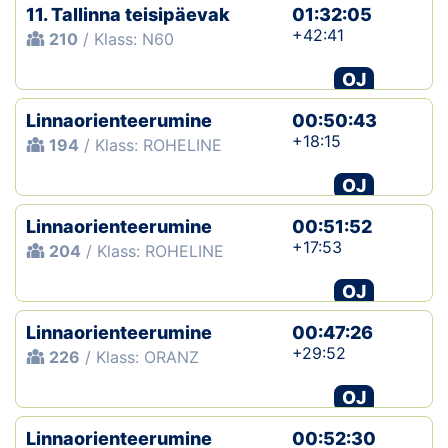
11. Tallinna teisipäevak
01:32:05
+42:41
210
/ Klass: N60
OJ
Linnaorienteerumine
00:50:43
+18:15
194
/ Klass: ROHELINE
OJ
Linnaorienteerumine
00:51:52
+17:53
204
/ Klass: ROHELINE
OJ
Linnaorienteerumine
00:47:26
+29:52
226
/ Klass: ORANZ
OJ
Linnaorienteerumine
00:52:30