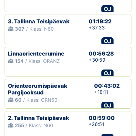
OJ
3. Tallinna Teisipäevak
01:19:22
+37:33
307
/ Klass: N60
OJ
Linnaorienteerumine
00:56:28
+30:59
154
/ Klass: ORANZ
OJ
Orienteerumispäevak
00:43:02
+18:11
Pargijooksud
60
/ Klass: ORN50
OJ
2. Tallinna Teisipäevak
00:59:00
+26:51
255
/ Klass: N60