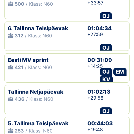
+33:57
500
/ Klass: N60
OJ
6. Tallinna Teisipäevak
01:04:34
+27:59
312
/ Klass: N60
OJ
Eesti MV sprint
00:31:09
+14:25
421
/ Klass: N60
OJ
EM
KV
Tallinna Neljapäevak
01:02:13
+29:58
436
/ Klass: N60
OJ
5. Tallinna Teisipäevak
00:44:03
+19:48
253
/ Klass: N60