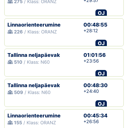
+29:57
275
/ Klass: ORANZ
OJ
Linnaorienteerumine
00:48:55
+28:12
226
/ Klass: ORANZ
OJ
Tallinna neljapäevak
01:01:56
+23:56
510
/ Klass: N60
OJ
Tallinna neljapäevak
00:48:30
+24:40
509
/ Klass: N60
OJ
Linnaorienteerumine
00:45:34
+26:56
155
/ Klass: ORANZ