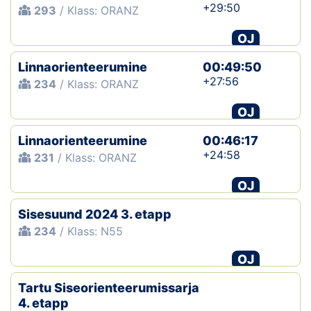
+29:50
293
/ Klass: ORANZ
OJ
Linnaorienteerumine
00:49:50
+27:56
234
/ Klass: ORANZ
OJ
Linnaorienteerumine
00:46:17
+24:58
231
/ Klass: ORANZ
OJ
Sisesuund 2024 3. etapp
234
/ Klass: N55
OJ
Tartu Siseorienteerumissarja
4. etapp