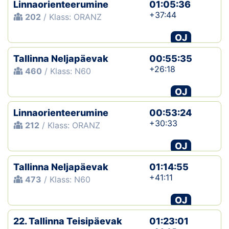
Linnaorienteerumine
01:05:36
+37:44
202
/ Klass: ORANZ
OJ
Tallinna Neljapäevak
00:55:35
+26:18
460
/ Klass: N60
OJ
Linnaorienteerumine
00:53:24
+30:33
212
/ Klass: ORANZ
OJ
Tallinna Neljapäevak
01:14:55
+41:11
473
/ Klass: N60
OJ
22. Tallinna Teisipäevak
01:23:01