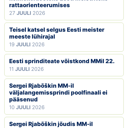
rattaorienteerumises
27
JUULI
2026
Teisel katsel selgus Eesti meister
meeste lühirajal
19
JUULI
2026
Eesti sprinditeate võistkond MMil 22.
11
JUULI
2026
Sergei Rjabõškin MM-il
väljalangemissprindi poolfinaali ei
pääsenud
10
JUULI
2026
Sergei Rjabõškin jõudis MM-il