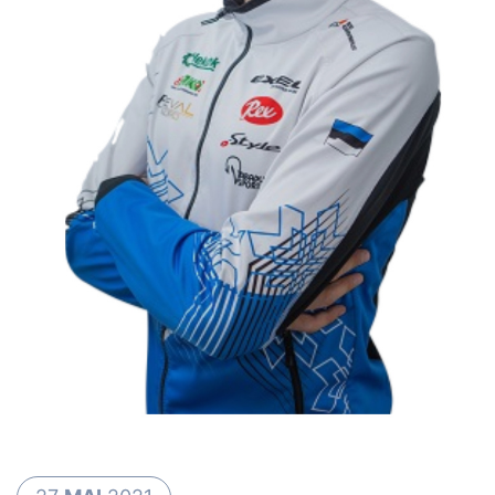
Loha
Kontakt
EOL
Galerii
Kaardid
Kalender
Koondised
Tule klubisse!
Tulemused
Dokumendid