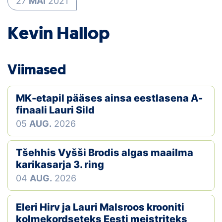
27
MAI
2021
Klubid
Kevin Hallop
Suletud maastikud
Püsirajad
Viimased
Ajalugu
MK-etapil pääses ainsa eestlasena A-
finaali Lauri Sild
Koolitused
05
AUG.
2026
OTSI
Tšehhis Vyšši Brodis algas maailma
karikasarja 3. ring
04
AUG.
2026
Eleri Hirv ja Lauri Malsroos krooniti
kolmekordseteks Eesti meistriteks