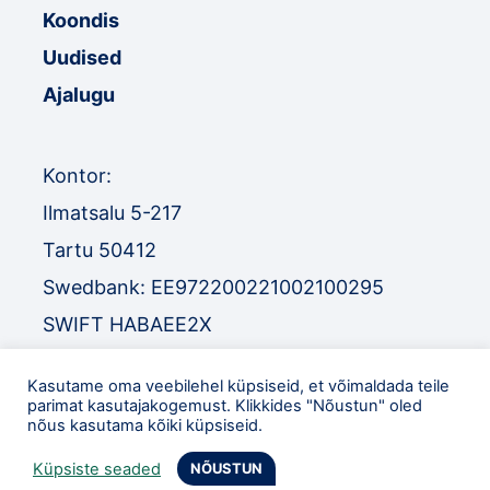
Koondis
Uudised
Ajalugu
Kontor:
Ilmatsalu 5-217
Tartu 50412
Swedbank: EE972200221002100295
SWIFT HABAEE2X
SEB: EE671010220034030010
Kasutame oma veebilehel küpsiseid, et võimaldada teile
SWIFT EEUHEE2X
parimat kasutajakogemust. Klikkides "Nõustun" oled
nõus kasutama kõiki küpsiseid.
TEL
:
+372 52 32 977
Küpsiste seaded
NÕUSTUN
eol@orienteerumine.ee