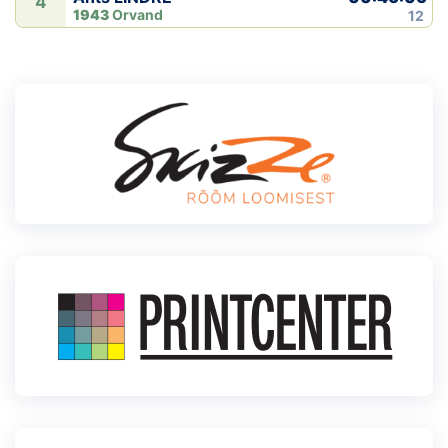
4
1943
Orvand
12