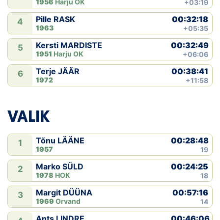
1956
Harju OK
+03:19
00:32:18
Pille RASK
4
1963
+05:35
00:32:49
Kersti MARDISTE
5
1951
Harju OK
+06:06
00:38:41
Terje JÄÄR
6
1972
+11:58
VALIK
00:28:48
Tõnu LÄÄNE
1
1957
19
00:24:25
Marko SÜLD
2
1978
HOK
18
00:57:16
Margit DÜÜNA
3
1969
Orvand
14
00:46:06
Ants LINDRE