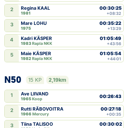
00:30:25
Regina KAAL
2
1981
+08:32
00:35:22
Mare LOHU
3
1975
+13:29
01:05:49
Kadri KÄSPER
4
1983
Rapla NKK
+43:56
01:05:54
Maie KÄSPER
5
1982
Rapla NKK
+44:01
N50
15 KP
2,19km
Ave LIIVAND
1
00:26:43
1965
Koop
00:27:18
Rutti RÄBOVOITRA
2
1966
Mercury
+00:35
00:30:02
Tiina TALISOO
3