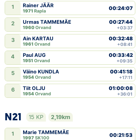
Rainer JÄÄR
1
00:24:07
1971
Rapla
00:27:44
Urmas TAMMEMÄE
2
1960
Orvand
+03:37
00:32:48
Ain KARTAU
3
1961
Orvand
+08:41
00:33:42
Paul AUG
4
1951
Orvand
+09:35
00:41:18
Väino KUNDLA
5
1954
Orvand
+17:11
01:00:08
Tiit OLJU
6
1954
Orvand
+36:01
N21
15 KP
2,19km
Marie TAMMEMÄE
1
00:21:53
1997
SK100