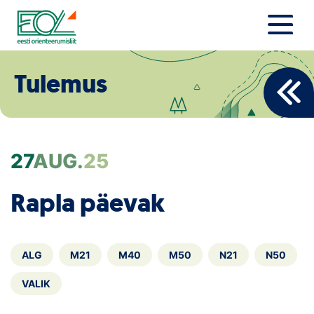
Liigu
sisu
juurde
Estonian Orienteering Federation
Uudised
Tulemus
Alustajale
Orienteerujale
27
AUG.
25
Eesti Orienteerumine 100!
Rapla päevak
Toetamine
Telli litsents!
ALG
M21
M40
M50
N21
N50
Noored
VALIK