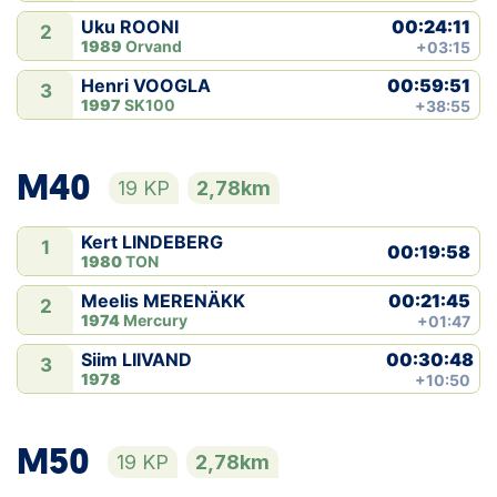
00:24:11
Uku ROONI
2
1989
Orvand
+03:15
00:59:51
Henri VOOGLA
3
1997
SK100
+38:55
M40
19 KP
2,78km
Kert LINDEBERG
1
00:19:58
1980
TON
00:21:45
Meelis MERENÄKK
2
1974
Mercury
+01:47
00:30:48
Siim LIIVAND
3
1978
+10:50
M50
19 KP
2,78km