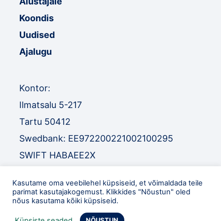
Alustajale
Koondis
Uudised
Ajalugu
Kontor:
Ilmatsalu 5-217
Tartu 50412
Swedbank: EE972200221002100295
SWIFT HABAEE2X
SEB: EE671010220034030010
Kasutame oma veebilehel küpsiseid, et võimaldada teile
SWIFT EEUHEE2X
parimat kasutajakogemust. Klikkides "Nõustun" oled
nõus kasutama kõiki küpsiseid.
TEL
:
+372 52 32 977
Küpsiste seaded
NÕUSTUN