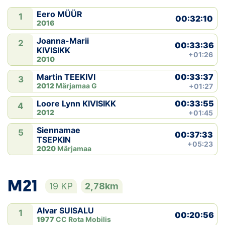
Eero MÜÜR
1
Klubid
00:32:10
2016
Joanna-Marii
Suletud maastikud
2
00:33:36
KIVISIKK
+01:26
2010
Püsirajad
00:33:37
Martin TEEKIVI
3
2012
Märjamaa G
+01:27
Ajalugu
00:33:55
Loore Lynn KIVISIKK
4
2012
+01:45
Koolitused
Siennamae
5
00:37:33
TSEPKIN
+05:23
OTSI
2020
Märjamaa
M21
19 KP
2,78km
Alvar SUISALU
1
00:20:56
1977
CC Rota Mobilis