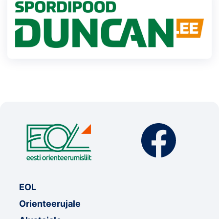
EOL
Orienteerujale