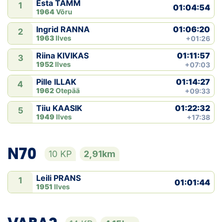
Esta TAMM
1
01:04:54
1964
Võru
01:06:20
Ingrid RANNA
2
1963
Ilves
+01:26
01:11:57
Riina KIVIKAS
3
1952
Ilves
+07:03
01:14:27
Pille ILLAK
4
1962
Otepää
+09:33
01:22:32
Tiiu KAASIK
5
1949
Ilves
+17:38
N70
10 KP
2,91km
Leili PRANS
1
01:01:44
1951
Ilves