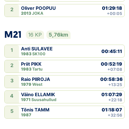
01:29:18
Oliver POOPUU
2
2013
JOKA
+00:05
M21
16 KP
5,76km
Anti SULAVEE
1
00:45:11
1983
SK100
00:52:19
Priit PIKK
2
1983
Tartu
+07:08
00:58:36
Raio PIIROJA
3
1979
West
+13:25
01:07:29
Väino ELLAMIK
4
1971
Suusahullud
+22:18
01:18:07
Tõnis TAMM
5
1987
+32:56