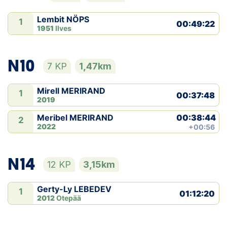
Lembit NÖPS
1
00:49:22
1951
Ilves
N10
7 KP
1,47km
Mirell MERIRAND
1
00:37:48
2019
00:38:44
Meribel MERIRAND
2
2022
+00:56
N14
12 KP
3,15km
Gerty-Ly LEBEDEV
1
01:12:20
2012
Otepää