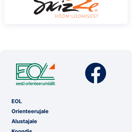
EOL
Orienteerujale
Alustajale
Koondis