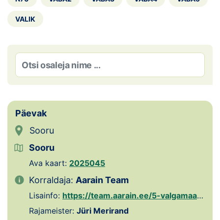
Loha
VALIK
Kontakt
EOL
Galerii
Kaardid
Päevak
Kalender
Sooru
Koondised
Sooru
Ava kaart:
2025045
Tule klubisse!
Korraldaja:
Aarain Team
Tulemused
Lisainfo:
https://team.aarain.ee/5-valgamaa-orienteerumispaevak-2025/
Rajameister:
Jüri Merirand
Dokumendid