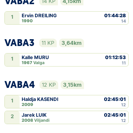
VABA2
14 KP
4,15km
01:44:28
Ervin DREILING
1
1990
14
VABA3
11 KP
3,64km
01:12:53
Kalle MURU
1
1967
Valga
11
VABA4
12 KP
3,15km
02:45:01
Haldja KASENDI
1
2009
12
02:45:01
Jarek LUIK
2
2008
Viljandi
12