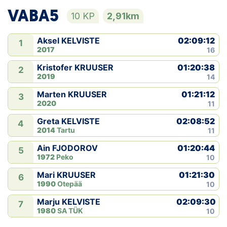
VABA5
10 KP
2,91km
02:09:12
Aksel KELVISTE
1
2017
16
01:20:38
Kristofer KRUUSER
2
2019
14
01:21:12
Marten KRUUSER
3
2020
11
02:08:52
Greta KELVISTE
4
2014
Tartu
11
01:20:44
Ain FJODOROV
5
1972
Peko
10
01:21:30
Mari KRUUSER
6
1990
Otepää
10
02:09:30
Marju KELVISTE
7
1980
SA TÜK
10