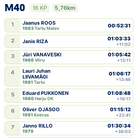
M40
16 KP
5,76km
Jaanus ROOS
1
00:52:31
1983
Tartu Malev
01:03:33
2
Janis RIZA
+11:02
01:05:42
Jüri VANAVESKI
3
1966
Võru
+13:11
Lauri Juhan
4
01:06:17
LIIVAMÄGI
+13:46
1981
Tartu
01:08:48
Eduard PUKKONEN
5
1960
Harju OK
+16:17
01:15:12
Oliver OJASOO
6
1981
Kobras
+22:41
01:30:34
Janno RILLO
7
1979
+38:03