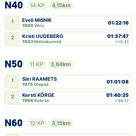
N40
14 KP
4,15km
Eveli MISNIK
1
01:22:16
1980
Võru
01:37:47
Kristi UUDEBERG
2
1983
Metsakunnid
+15:31
N50
11 KP
3,64km
Siiri RAAMETS
1
01:01:08
1975
Otepää
01:40:25
Kersti KÕRGE
2
1966
Kobras
+39:17
N60
12 KP
3,15km