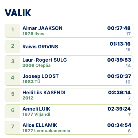
VALIK
00:57:48
Aimar JAAKSON
1
1978
Ilves
17
01:13:16
2
Raivis GRIVINS
15
00:39:53
Laur-Rogert SULG
3
2006
Otepää
14
00:50:37
Joosep LOOST
4
1983
TÜ
10
02:39:14
Heili Liis KASENDI
5
2012
7
02:39:24
Anneli LUIK
6
1977
Viljandi
7
00:34:54
Alice ELLAMIK
7
1977
Lennuakadeemia
6