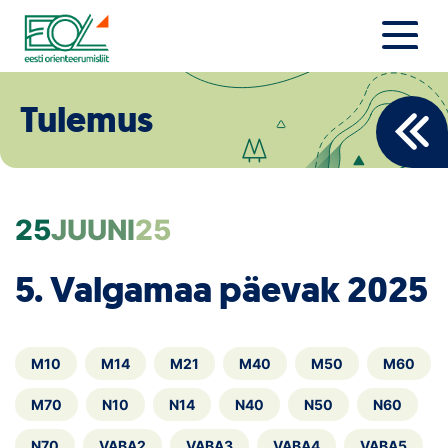
Liigu
sisu
juurde
Estonian Orienteering Federation
Uudised
Tulemus
Alustajale
Orienteerujale
25
JUUNI
25
Eesti Orienteerumine 100!
5. Valgamaa päevak 2025
Toetamine
Telli litsents!
M10
M14
M21
M40
M50
M60
Noored
M70
N10
N14
N40
N50
N60
N70
VABA2
VABA3
VABA4
VABA5