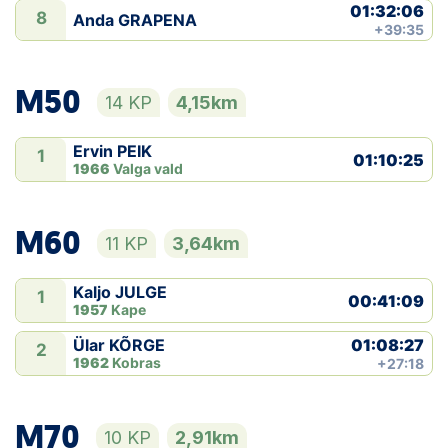
01:32:06
8
Anda GRAPENA
+39:35
M50
14 KP
4,15km
Ervin PEIK
1
01:10:25
1966
Valga vald
M60
11 KP
3,64km
Kaljo JULGE
1
00:41:09
1957
Kape
01:08:27
Ülar KÕRGE
2
1962
Kobras
+27:18
M70
10 KP
2,91km