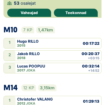
53
osalejat
Klubid
Vaheajad
Teekonnad
Suletud maastikud
M10
7 KP
1,47km
Püsirajad
Hugo RILLO
Ajalugu
1
00:17:22
2015
Koolitused
00:20:37
Jakob RILLO
2
2018
+03:15
00:32:14
Lucas POOPUU
3
OTSI
2017
JOKA
+14:52
M14
12 KP
3,15km
Christofer VALANG
1
01:29:13
2012
JOKA