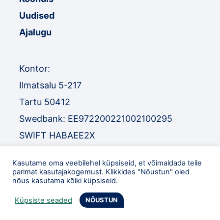
Uudised
Ajalugu
Kontor:
Ilmatsalu 5-217
Tartu 50412
Swedbank: EE972200221002100295
SWIFT HABAEE2X
SEB: EE671010220034030010
Kasutame oma veebilehel küpsiseid, et võimaldada teile
SWIFT EEUHEE2X
parimat kasutajakogemust. Klikkides "Nõustun" oled
nõus kasutama kõiki küpsiseid.
TEL
:
+372 52 32 977
Küpsiste seaded
NÕUSTUN
eol@orienteerumine.ee