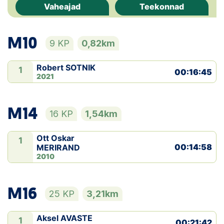
Vaheajad
Teekonnad
Klubid
M10
Suletud maastikud
9 KP
0,82km
Püsirajad
Robert SOTNIK
1
00:16:45
2021
Ajalugu
M14
16 KP
1,54km
Koolitused
Ott Oskar
1
00:14:58
MERIRAND
OTSI
2010
M16
25 KP
3,21km
Aksel AVASTE
1
00:21:42