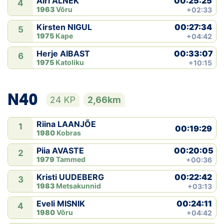
00:25:25
Airi ALNEK
4
1963
Võru
+02:33
00:27:34
Kirsten NIGUL
5
1975
Kape
+04:42
00:33:07
Herje AIBAST
6
1975
Katoliku
+10:15
N40
24 KP
2,66km
Riina LAANJÕE
1
00:19:29
1980
Kobras
00:20:05
Piia AVASTE
2
1979
Tammed
+00:36
00:22:42
Kristi UUDEBERG
3
1983
Metsakunnid
+03:13
00:24:11
Eveli MISNIK
4
1980
Võru
+04:42