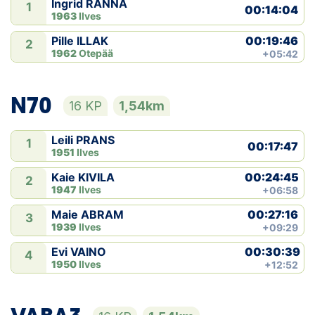
Ingrid RANNA
1
00:14:04
1963
Ilves
00:19:46
Pille ILLAK
2
1962
Otepää
+05:42
N70
16 KP
1,54km
Leili PRANS
1
00:17:47
1951
Ilves
00:24:45
Kaie KIVILA
2
1947
Ilves
+06:58
00:27:16
Maie ABRAM
3
1939
Ilves
+09:29
00:30:39
Evi VAINO
4
1950
Ilves
+12:52