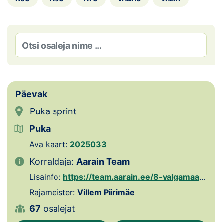
Loha
Kontakt
EOL
Galerii
Päevak
Kaardid
Puka sprint
Kalender
Puka
Koondised
Ava kaart:
2025033
Korraldaja:
Aarain Team
Tule klubisse!
Lisainfo:
https://team.aarain.ee/8-valgamaa-orienteerumispaevak-2025/
Tulemused
Rajameister:
Villem Piirimäe
67
osalejat
Dokumendid