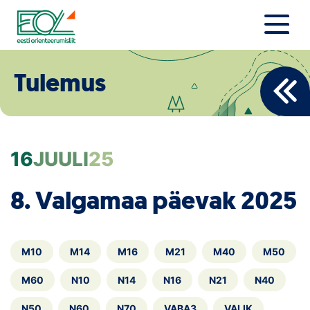
Liigu
sisu
juurde
Estonian Orienteering Federation
Uudised
Tulemus
Alustajale
Orienteerujale
16
JUULI
25
Eesti Orienteerumine 100!
8. Valgamaa päevak 2025
Toetamine
Telli litsents!
M10
M14
M16
M21
M40
M50
Noored
M60
N10
N14
N16
N21
N40
N50
N60
N70
VABA3
VALIK