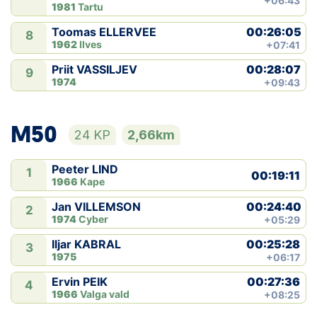
+06:43
1981
Tartu
00:26:05
Toomas ELLERVEE
8
1962
Ilves
+07:41
00:28:07
Priit VASSILJEV
9
1974
+09:43
M50
24 KP
2,66km
Peeter LIND
1
00:19:11
1966
Kape
00:24:40
Jan VILLEMSON
2
1974
Cyber
+05:29
00:25:28
Iljar KABRAL
3
1975
+06:17
00:27:36
Ervin PEIK
4
1966
Valga vald
+08:25