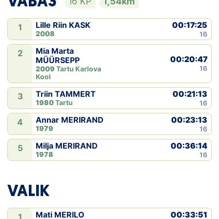
VABA3
16 KP
1,54km
00:17:25
Lille Riin KASK
1
2008
16
Mia Marta
2
00:20:47
MÜÜRSEPP
16
2009
Tartu Karlova
Kool
00:21:13
Triin TAMMERT
3
1980
Tartu
16
00:23:13
Annar MERIRAND
4
1979
16
00:36:14
Milja MERIRAND
5
1978
16
VALIK
00:33:51
Mati MERILO
1