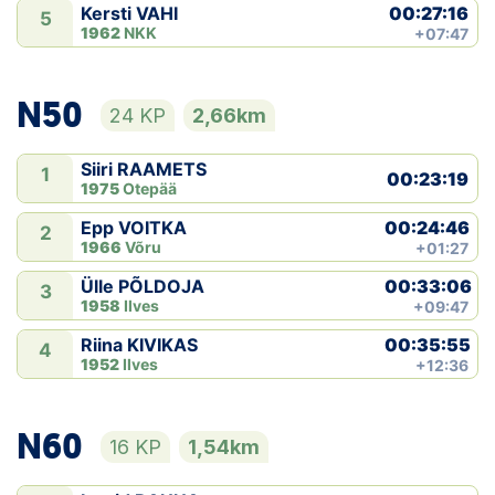
00:27:16
Kersti VAHI
5
1962
NKK
+07:47
N50
24 KP
2,66km
Siiri RAAMETS
1
00:23:19
1975
Otepää
00:24:46
Epp VOITKA
2
1966
Võru
+01:27
00:33:06
Ülle PÕLDOJA
3
1958
Ilves
+09:47
00:35:55
Riina KIVIKAS
4
1952
Ilves
+12:36
N60
16 KP
1,54km