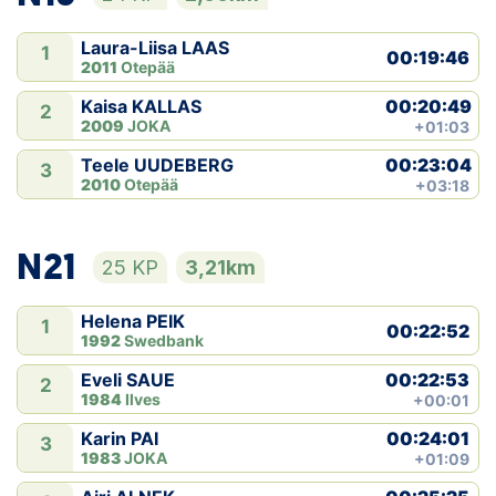
Laura-Liisa LAAS
1
00:19:46
2011
Otepää
00:20:49
Kaisa KALLAS
2
2009
JOKA
+01:03
00:23:04
Teele UUDEBERG
3
2010
Otepää
+03:18
N21
25 KP
3,21km
Helena PEIK
1
00:22:52
1992
Swedbank
00:22:53
Eveli SAUE
2
1984
Ilves
+00:01
00:24:01
Karin PAI
3
1983
JOKA
+01:09