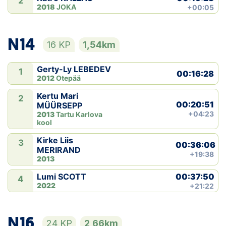
2
2018
JOKA
+00:05
N14
16 KP
1,54km
Gerty-Ly LEBEDEV
1
00:16:28
2012
Otepää
Kertu Mari
2
00:20:51
MÜÜRSEPP
+04:23
2013
Tartu Karlova
kool
Kirke Liis
3
00:36:06
MERIRAND
+19:38
2013
00:37:50
Lumi SCOTT
4
2022
+21:22
N16
24 KP
2,66km