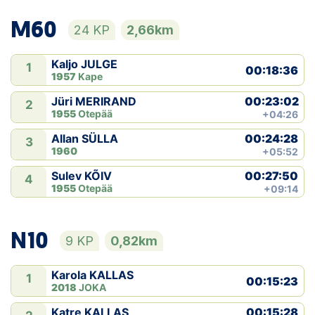
M60
24 KP
2,66km
Kaljo JULGE
1
00:18:36
1957
Kape
00:23:02
Jüri MERIRAND
2
1955
Otepää
+04:26
00:24:28
Allan SÜLLA
3
1960
+05:52
00:27:50
Sulev KÕIV
4
1955
Otepää
+09:14
N10
9 KP
0,82km
Karola KALLAS
1
00:15:23
2018
JOKA
00:15:28
Katre KALLAS