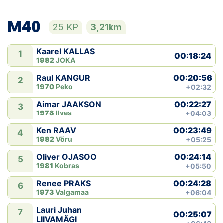
M40
25 KP
3,21km
Kaarel KALLAS
1
00:18:24
1982
JOKA
00:20:56
Raul KANGUR
2
1970
Peko
+02:32
00:22:27
Aimar JAAKSON
3
1978
Ilves
+04:03
00:23:49
Ken RAAV
4
1982
Võru
+05:25
00:24:14
Oliver OJASOO
5
1981
Kobras
+05:50
00:24:28
Renee PRAKS
6
1973
Valgamaa
+06:04
Lauri Juhan
7
00:25:07
LIIVAMÄGI