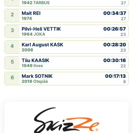
1942
TARBUS
27
00:34:37
Mait REI
2
1974
27
00:26:57
Pilvi-Heli VETTIK
3
1964
JOKA
23
00:28:20
Karl August KASK
4
2008
23
00:30:16
Tiiu KAASIK
5
1949
Ilves
22
00:17:13
Mark SOTNIK
6
2019
Otepää
8