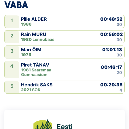
VABA
00:48:52
Pille ALDER
1
1986
30
00:56:02
Rain MURU
2
1980
Lennubaas
30
01:01:13
Mari ÕIM
3
1975
30
Piret TÄNAV
4
00:46:17
1981
Saaremaa
20
Gümnaasium
00:20:35
Hendrik SAKS
5
2021
SOK
4