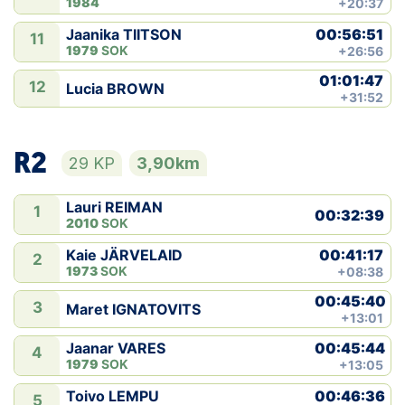
1984
+20:37
00:56:51
Jaanika TIITSON
11
1979
SOK
+26:56
01:01:47
12
Lucia BROWN
+31:52
R2
29 KP
3,90km
Lauri REIMAN
1
00:32:39
2010
SOK
00:41:17
Kaie JÄRVELAID
2
1973
SOK
+08:38
00:45:40
3
Maret IGNATOVITS
+13:01
00:45:44
Jaanar VARES
4
1979
SOK
+13:05
00:46:36
Toivo LEMPU
5