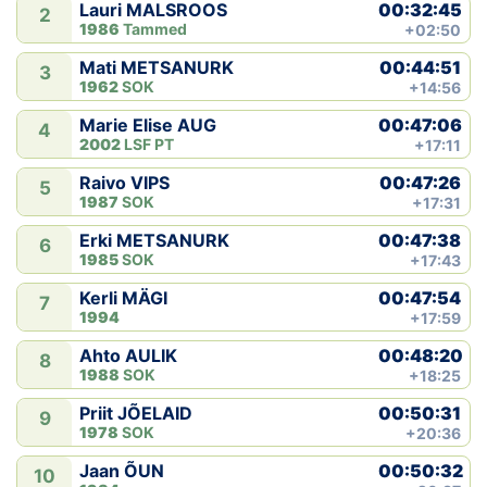
00:32:45
Lauri MALSROOS
2
1986
Tammed
+02:50
Klubid
00:44:51
Mati METSANURK
3
1962
SOK
+14:56
Suletud maastikud
00:47:06
Marie Elise AUG
4
Püsirajad
2002
LSF PT
+17:11
00:47:26
Raivo VIPS
5
Ajalugu
1987
SOK
+17:31
00:47:38
Erki METSANURK
6
Koolitused
1985
SOK
+17:43
00:47:54
Kerli MÄGI
7
1994
+17:59
OTSI
00:48:20
Ahto AULIK
8
1988
SOK
+18:25
00:50:31
Priit JÕELAID
9
1978
SOK
+20:36
00:50:32
Jaan ÕUN
10