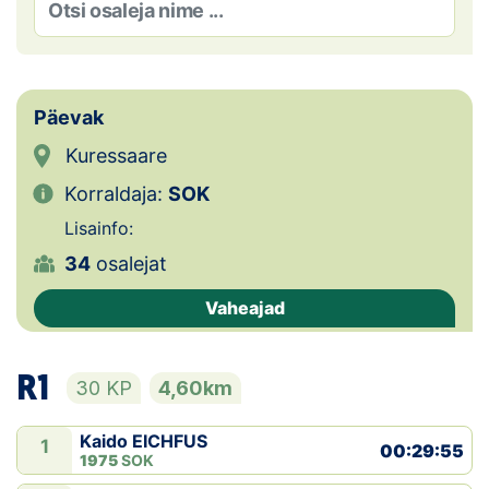
Loha
Kontakt
EOL
Päevak
Kuressaare
Galerii
Korraldaja:
SOK
Kaardid
Lisainfo:
34
osalejat
Kalender
Vaheajad
Koondised
Tule klubisse!
R1
30 KP
4,60km
Tulemused
Kaido EICHFUS
1
00:29:55
1975
SOK
Dokumendid