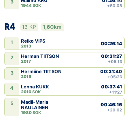
01:26:14
Maimo ARU
3
1944
SOK
+50:08
R4
13 KP
1,60km
Reiko VIPS
1
00:26:14
2013
00:31:27
Herman TIITSON
2
2017
+05:13
00:31:40
Hermiine TIITSON
3
2015
+05:26
00:37:41
Lenna KUKK
4
2016
SOK
+11:27
Madli-Maria
5
00:46:16
NAULAINEN
+20:02
1980
SOK