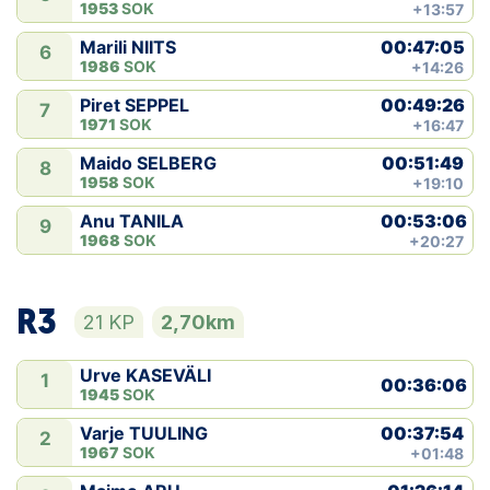
1953
SOK
+13:57
00:47:05
Marili NIITS
6
1986
SOK
+14:26
00:49:26
Piret SEPPEL
7
1971
SOK
+16:47
00:51:49
Maido SELBERG
8
1958
SOK
+19:10
00:53:06
Anu TANILA
9
1968
SOK
+20:27
R3
21 KP
2,70km
Urve KASEVÄLI
1
00:36:06
1945
SOK
00:37:54
Varje TUULING
2
1967
SOK
+01:48