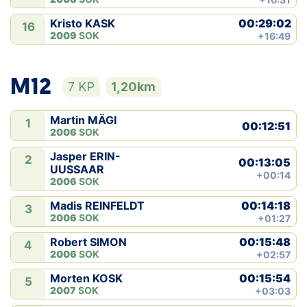
00:29:02
Kristo KASK
16
2009
SOK
+16:49
M12
7 KP
1,20km
Martin MÄGI
1
00:12:51
2006
SOK
Jasper ERIN-
2
00:13:05
UUSSAAR
+00:14
2006
SOK
00:14:18
Madis REINFELDT
3
2006
SOK
+01:27
00:15:48
Robert SIMON
4
2006
SOK
+02:57
00:15:54
Morten KOSK
5
2007
SOK
+03:03