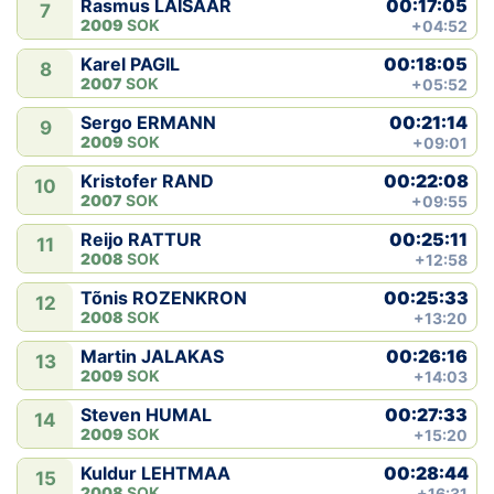
00:17:05
Rasmus LAISAAR
7
2009
SOK
+04:52
00:18:05
Karel PAGIL
8
2007
SOK
+05:52
00:21:14
Sergo ERMANN
9
2009
SOK
+09:01
00:22:08
Kristofer RAND
10
2007
SOK
+09:55
00:25:11
Reijo RATTUR
11
2008
SOK
+12:58
00:25:33
Tõnis ROZENKRON
12
2008
SOK
+13:20
00:26:16
Martin JALAKAS
13
2009
SOK
+14:03
00:27:33
Steven HUMAL
14
2009
SOK
+15:20
00:28:44
Kuldur LEHTMAA
15
2008
SOK
+16:31