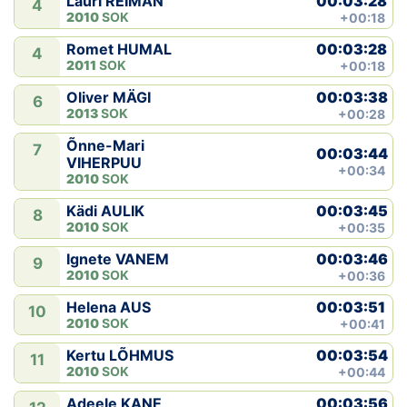
00:03:28
Lauri REIMAN
4
2010
SOK
+00:18
00:03:28
Romet HUMAL
4
2011
SOK
+00:18
00:03:38
Oliver MÄGI
6
2013
SOK
+00:28
Õnne-Mari
7
00:03:44
VIHERPUU
+00:34
2010
SOK
00:03:45
Kädi AULIK
8
2010
SOK
+00:35
00:03:46
Ignete VANEM
9
2010
SOK
+00:36
00:03:51
Helena AUS
10
2010
SOK
+00:41
00:03:54
Kertu LÕHMUS
11
2010
SOK
+00:44
00:03:56
Adeele KANE