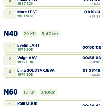
6
1987
SOK
+31:23
01:19:13
Mare LEST
7
1981
SOK
+31:27
N40
20 KP
5,40km
Evelin LAHT
1
00:50:00
1975
SOK
00:58:06
Vaige AAV
2
1972
SOK
+08:06
01:03:48
Liina SOLOTARJEVA
3
1974
SOK
+13:48
N60
13 KP
3,10km
Külli MÜÜR
1
00:36:42