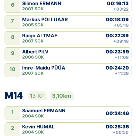
00:16:13
Siimon ERMANN
6
2007
SOK
+03:22
00:18:09
Markus PÕLLUÄÄR
7
2005
SOK
+05:18
00:22:39
Raigo ALTMÄE
8
2007
SOK
+09:48
00:23:59
Albert PILV
9
2006
SOK
+11:08
00:24:20
Imre-Maidu PÜÜA
10
2007
SOK
+11:29
M14
13 KP
3,10km
Saamuel ERMANN
1
00:24:46
2004
SOK
00:25:36
Kevin HUMAL
2
2004
SOK
+00:50