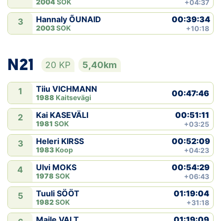
2004
SOK
+04:37
00:39:34
Hannaly ÕUNAID
3
2003
SOK
+10:18
N21
20 KP
5,40km
Tiiu VICHMANN
1
00:47:46
1988
Kaitsevägi
00:51:11
Kai KASEVÄLI
2
1981
SOK
+03:25
00:52:09
Heleri KIRSS
3
1983
Koop
+04:23
00:54:29
Ulvi MOKS
4
1978
SOK
+06:43
01:19:04
Tuuli SÖÖT
5
1982
SOK
+31:18
01:19:09
Maile VALT