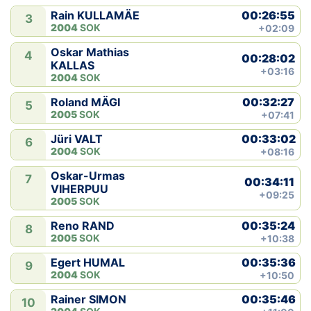
00:26:55
Rain KULLAMÄE
3
2004
SOK
+02:09
Oskar Mathias
4
00:28:02
KALLAS
+03:16
2004
SOK
00:32:27
Roland MÄGI
5
2005
SOK
+07:41
00:33:02
Jüri VALT
6
2004
SOK
+08:16
Oskar-Urmas
7
00:34:11
VIHERPUU
+09:25
2005
SOK
00:35:24
Reno RAND
8
2005
SOK
+10:38
00:35:36
Egert HUMAL
9
2004
SOK
+10:50
00:35:46
Rainer SIMON
10