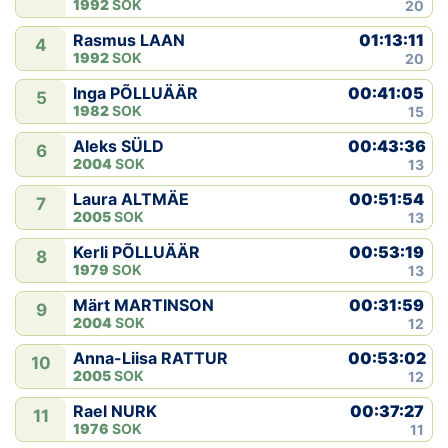
1992
SOK
20
01:13:11
Rasmus LAAN
4
1992
SOK
20
00:41:05
Inga PÕLLUÄÄR
5
1982
SOK
15
00:43:36
Aleks SÜLD
6
2004
SOK
13
00:51:54
Laura ALTMÄE
7
2005
SOK
13
00:53:19
Kerli PÕLLUÄÄR
8
1979
SOK
13
00:31:59
Märt MARTINSON
9
2004
SOK
12
00:53:02
Anna-Liisa RATTUR
10
2005
SOK
12
00:37:27
Rael NURK
11
1976
SOK
11