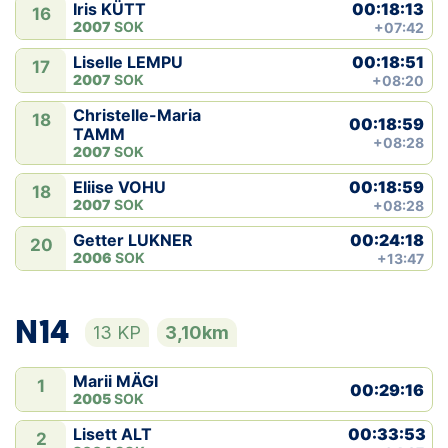
00:18:13
Iris KÜTT
16
2007
SOK
+07:42
00:18:51
Liselle LEMPU
17
2007
SOK
+08:20
Christelle-Maria
18
00:18:59
TAMM
+08:28
2007
SOK
00:18:59
Eliise VOHU
18
2007
SOK
+08:28
00:24:18
Getter LUKNER
20
2006
SOK
+13:47
N14
13 KP
3,10km
Marii MÄGI
1
00:29:16
2005
SOK
00:33:53
Lisett ALT
2