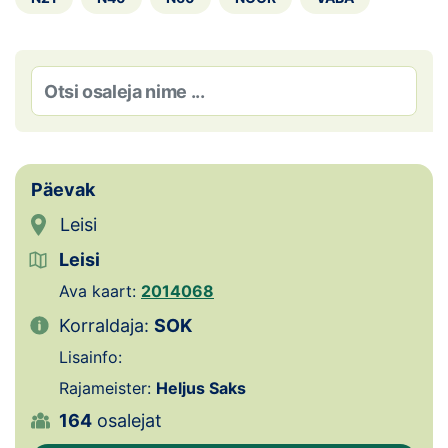
Loha
Kontakt
EOL
Galerii
Päevak
Kaardid
Leisi
Kalender
Leisi
Koondised
Ava kaart:
2014068
Korraldaja:
SOK
Tule klubisse!
Lisainfo:
Tulemused
Rajameister:
Heljus Saks
164
osalejat
Dokumendid