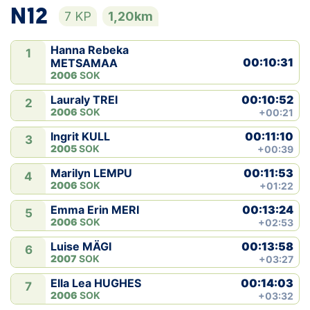
N12
7 KP
1,20km
Hanna Rebeka
1
00:10:31
METSAMAA
2006
SOK
00:10:52
Lauraly TREI
2
2006
SOK
+00:21
00:11:10
Ingrit KULL
3
2005
SOK
+00:39
00:11:53
Marilyn LEMPU
4
2006
SOK
+01:22
00:13:24
Emma Erin MERI
5
2006
SOK
+02:53
00:13:58
Luise MÄGI
6
2007
SOK
+03:27
00:14:03
Ella Lea HUGHES
7
2006
SOK
+03:32