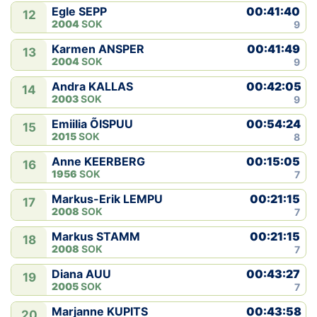
00:41:40
Egle SEPP
12
2004
SOK
9
00:41:49
Karmen ANSPER
13
2004
SOK
9
00:42:05
Andra KALLAS
14
2003
SOK
9
00:54:24
Emiilia ÕISPUU
15
2015
SOK
8
00:15:05
Anne KEERBERG
16
1956
SOK
7
00:21:15
Markus-Erik LEMPU
17
2008
SOK
7
00:21:15
Markus STAMM
18
2008
SOK
7
00:43:27
Diana AUU
19
2005
SOK
7
00:43:58
Marjanne KUPITS
20