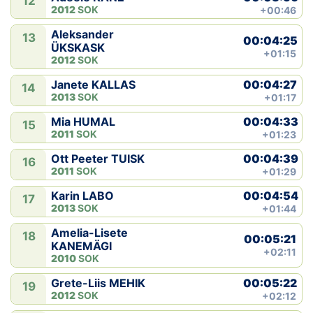
12
2012
SOK
+00:46
Aleksander
13
00:04:25
ÜKSKASK
+01:15
2012
SOK
00:04:27
Janete KALLAS
14
2013
SOK
+01:17
00:04:33
Mia HUMAL
15
2011
SOK
+01:23
00:04:39
Ott Peeter TUISK
16
2011
SOK
+01:29
00:04:54
Karin LABO
17
2013
SOK
+01:44
Amelia-Lisete
18
00:05:21
KANEMÄGI
+02:11
2010
SOK
00:05:22
Grete-Liis MEHIK
19
2012
SOK
+02:12