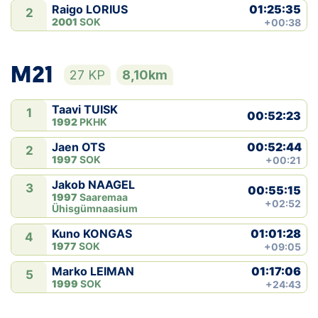
01:25:35
Raigo LORIUS
2
2001
SOK
+00:38
M21
27 KP
8,10km
Taavi TUISK
1
00:52:23
1992
PKHK
00:52:44
Jaen OTS
2
1997
SOK
+00:21
Jakob NAAGEL
3
00:55:15
1997
Saaremaa
+02:52
Ühisgümnaasium
01:01:28
Kuno KONGAS
4
1977
SOK
+09:05
01:17:06
Marko LEIMAN
5
1999
SOK
+24:43