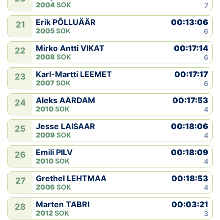
2004
SOK
7
00:13:06
Erik PÕLLUÄÄR
21
2005
SOK
6
00:17:14
Mirko Antti VIKAT
22
2008
SOK
6
00:17:17
Karl-Martti LEEMET
23
2007
SOK
6
00:17:53
Aleks AARDAM
24
2010
SOK
4
00:18:06
Jesse LAISAAR
25
2009
SOK
4
00:18:09
Emili PILV
26
2010
SOK
4
00:18:53
Grethel LEHTMAA
27
2006
SOK
4
00:03:21
Marten TABRI
28
2012
SOK
3