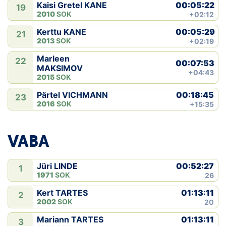
00:05:22
Kaisi Gretel KANE
19
2010
SOK
+02:12
00:05:29
Kerttu KANE
21
2013
SOK
+02:19
Marleen
22
00:07:53
MAKSIMOV
+04:43
2015
SOK
00:18:45
Pärtel VICHMANN
23
2016
SOK
+15:35
VABA
00:52:27
Jüri LINDE
1
1971
SOK
26
01:13:11
Kert TARTES
2
2002
SOK
20
01:13:11
Mariann TARTES
3