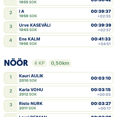
1955
SOK
00:39:37
I A
2
1959
SOK
+02:55
00:39:39
Urve KASEVÄLI
3
1945
SOK
+02:57
00:41:33
Ene KALM
4
1956
SOK
+04:51
NÖÖR
4 KP
0,50km
Kauri AULIK
1
00:03:10
2010
SOK
00:03:15
Karla VOHU
2
2012
SOK
+00:05
00:03:27
Risto NURK
3
2011
SOK
+00:17