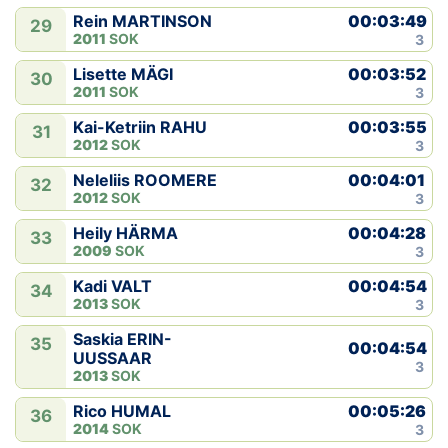
00:03:49
Rein MARTINSON
29
2011
SOK
3
00:03:52
Lisette MÄGI
30
2011
SOK
3
00:03:55
Kai-Ketriin RAHU
31
2012
SOK
3
00:04:01
Neleliis ROOMERE
32
2012
SOK
3
00:04:28
Heily HÄRMA
33
2009
SOK
3
00:04:54
Kadi VALT
34
2013
SOK
3
Saskia ERIN-
35
00:04:54
UUSSAAR
3
2013
SOK
00:05:26
Rico HUMAL
36
2014
SOK
3