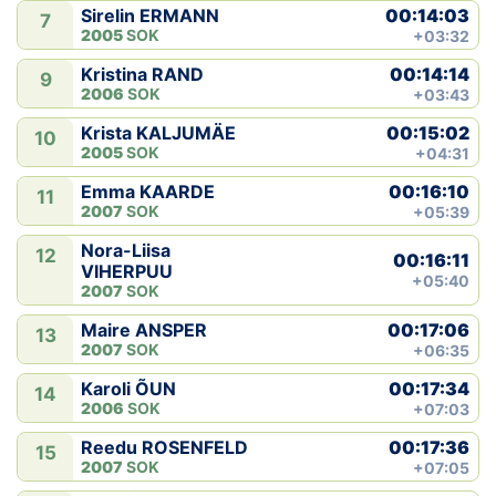
00:14:03
Sirelin ERMANN
7
2005
SOK
+03:32
00:14:14
Kristina RAND
9
2006
SOK
+03:43
00:15:02
Krista KALJUMÄE
10
2005
SOK
+04:31
00:16:10
Emma KAARDE
11
2007
SOK
+05:39
Nora-Liisa
12
00:16:11
VIHERPUU
+05:40
2007
SOK
00:17:06
Maire ANSPER
13
2007
SOK
+06:35
00:17:34
Karoli ÕUN
14
2006
SOK
+07:03
00:17:36
Reedu ROSENFELD
15
2007
SOK
+07:05