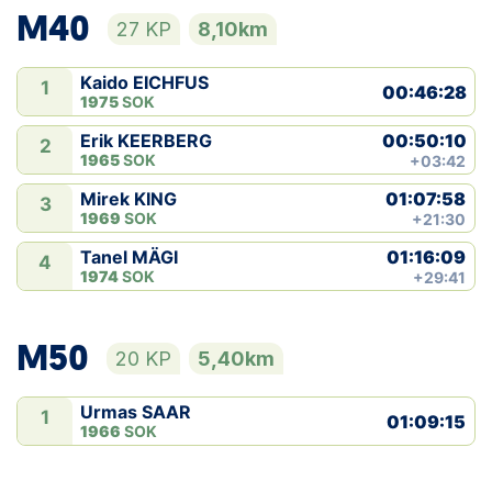
M40
27 KP
8,10km
Kaido EICHFUS
1
00:46:28
1975
SOK
00:50:10
Erik KEERBERG
2
1965
SOK
+03:42
01:07:58
Mirek KING
3
1969
SOK
+21:30
01:16:09
Tanel MÄGI
4
1974
SOK
+29:41
M50
20 KP
5,40km
Urmas SAAR
1
01:09:15
1966
SOK