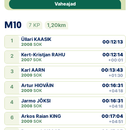
Vaheajad
Klubid
M10
Suletud maastikud
7 KP
1,20km
Püsirajad
Üllari KAASIK
1
00:12:13
2008
SOK
Ajalugu
00:12:14
Kert-Kristjan RAHU
2
2007
SOK
+00:01
Koolitused
00:13:43
Karl AARN
3
2009
SOK
+01:30
00:16:31
Artur HIOVÄIN
OTSI
4
2009
SOK
+04:18
00:16:31
Jarmo JÕKSI
4
2008
SOK
+04:18
00:17:04
Arkos Raian KING
6
2009
SOK
+04:51