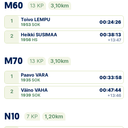
M60
13 KP
3,10km
Toivo LEMPU
1
00:24:26
1953
SOK
00:38:13
Heikki SUSIMAA
2
1956
HS
+13:47
M70
13 KP
3,10km
Paavo VARA
1
00:33:58
1935
SOK
00:47:44
Väino VAHA
2
1939
SOK
+13:46
N10
7 KP
1,20km