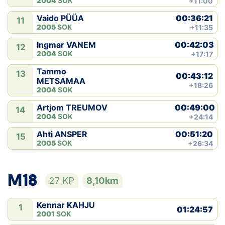
2004
SOK
+11:00
00:36:21
Vaido PÜÜA
11
2005
SOK
+11:35
00:42:03
Ingmar VANEM
12
2004
SOK
+17:17
Tammo
13
00:43:12
METSAMAA
+18:26
2004
SOK
00:49:00
Artjom TREUMOV
14
2004
SOK
+24:14
00:51:20
Ahti ANSPER
15
2005
SOK
+26:34
M18
27 KP
8,10km
Kennar KAHJU
1
01:24:57
2001
SOK