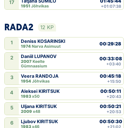
01:45:44
Tatjana SUMILO
17
1951
Jõhvikas
+01:07:38
RADA2
12 KP
Deniss KOSARINSKI
1
00:29:28
1974
Narva Asimuut
Daniil LUPANOV
2
00:33:08
2007
Keelte
+03:40
Gümnaasium
00:45:18
Veera RANDOJA
3
1954
Jõhvikas
+15:50
00:50:11
Aleksei KIRITSUK
4
1983
x50
+20:43
00:50:21
Uljana KIRITSUK
5
2009
x48
+20:53
00:50:30
Ljubov KIRITSUK
6
1983
x46
+21:02