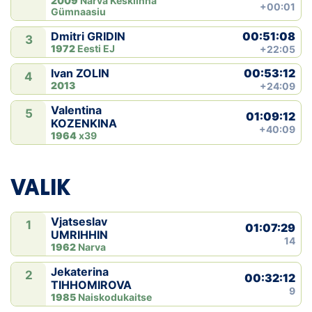
2009
Narva Kesklinna
+00:01
Gümnaasiu
00:51:08
Dmitri GRIDIN
3
1972
Eesti EJ
+22:05
00:53:12
Ivan ZOLIN
4
2013
+24:09
Valentina
5
01:09:12
KOZENKINA
+40:09
1964
x39
VALIK
Vjatseslav
1
01:07:29
UMRIHHIN
14
1962
Narva
Jekaterina
2
00:32:12
TIHHOMIROVA
9
1985
Naiskodukaitse