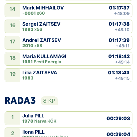
01:17:37
Mark MIHHAILOV
14
-0001
x60
+48:09
01:17:38
Sergei ZAITSEV
16
1982
x56
+48:10
01:17:39
Andrei ZAITSEV
17
2010
x58
+48:11
01:18:42
Maria KULLAMAGI
18
1981
Eesti Energia
+49:14
01:18:43
Lilia ZAITSEVA
19
1983
+49:15
RADA3
8 KP
Julia PILL
1
00:29:03
1978
Narva KÕK
Ilona PILL
2
00:29:04