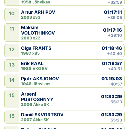
1958
Jõhvikas
+32:59
01:17:11
Artur ARHIPOV
10
2003
x33
+39:05
Maksim
11
01:17:16
VOLOTHINKOV
+39:10
2003
x22
01:18:46
Olga FRANTS
12
1987
x85
+40:40
01:18:57
Erik RAAL
13
1988
VKG EV
+40:51
01:19:03
Pjotr AKSJONOV
14
1948
Jõhvikas
+40:57
Arseni
15
01:33:29
PUSTOSHNYY
+55:23
2006
Äkke SK
01:33:29
Daniil SKVORTSOV
15
2007
Äkke SK
+55:23