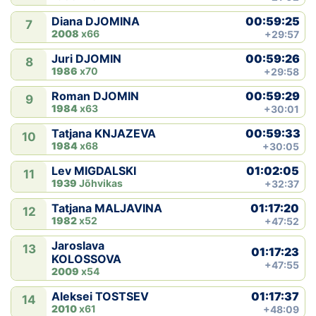
00:59:25
Diana DJOMINA
7
2008
x66
+29:57
00:59:26
Juri DJOMIN
8
1986
x70
+29:58
00:59:29
Roman DJOMIN
9
1984
x63
+30:01
00:59:33
Tatjana KNJAZEVA
10
1984
x68
+30:05
01:02:05
Lev MIGDALSKI
11
1939
Jõhvikas
+32:37
01:17:20
Tatjana MALJAVINA
12
1982
x52
+47:52
Jaroslava
13
01:17:23
KOLOSSOVA
+47:55
2009
x54
01:17:37
Aleksei TOSTSEV
14
2010
x61
+48:09