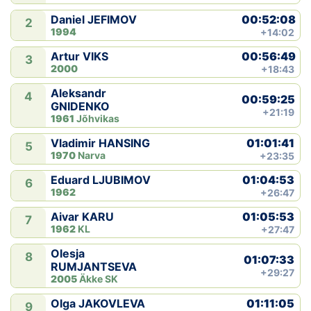
00:52:08
Daniel JEFIMOV
2
Klubid
1994
+14:02
00:56:49
Artur VIKS
Suletud maastikud
3
2000
+18:43
Püsirajad
Aleksandr
4
00:59:25
GNIDENKO
+21:19
1961
Jõhvikas
Ajalugu
01:01:41
Vladimir HANSING
5
1970
Narva
+23:35
Koolitused
01:04:53
Eduard LJUBIMOV
6
1962
+26:47
OTSI
01:05:53
Aivar KARU
7
1962
KL
+27:47
Olesja
8
01:07:33
RUMJANTSEVA
+29:27
2005
Äkke SK
01:11:05
Olga JAKOVLEVA
9