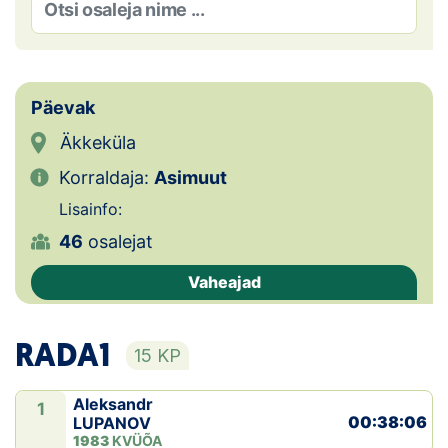
Loha
Kontakt
EOL
Päevak
Äkkeküla
Galerii
Korraldaja:
Asimuut
Kaardid
Lisainfo:
46
osalejat
Kalender
Vaheajad
Koondised
Tule klubisse!
RADA1
15 KP
Tulemused
Aleksandr
1
00:38:06
LUPANOV
Dokumendid
1983
KVÜÕA