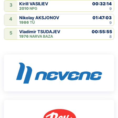
00:32:14
Kirill VASILIEV
3
2010
NPG
9
01:47:03
Nikolay AKSJONOV
4
1986
TÜ
9
00:55:55
Vladimir TSUDAJEV
5
1976
NARVA BAZA
8